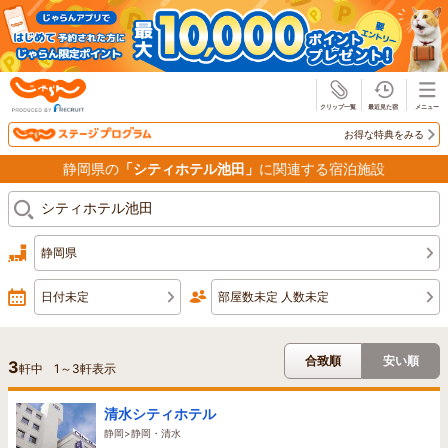
じゃらん
お得な特典をみる
静岡県の
「シティホテル池田」
に関連する宿泊施設
静岡県
日付未定
部屋数未定 人数未定
合致順
安い順
3
軒中
1
～
3
軒表示
清水シティホテル
静岡>静岡・清水