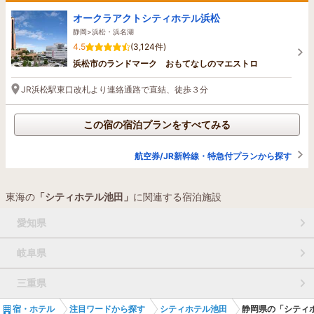
オークラアクトシティホテル浜松
静岡>浜松・浜名湖
4.5
(3,124件)
浜松市のランドマーク おもてなしのマエストロ
JR浜松駅東口改札より連絡通路で直結、徒歩３分
この宿の宿泊プランをすべてみる
航空券/JR新幹線・特急付プランから探す
東海の
「シティホテル池田」
に関連する宿泊施設
愛知県
岐阜県
三重県
宿・ホテル
注目ワードから探す
シティホテル池田
静岡県の「シティ