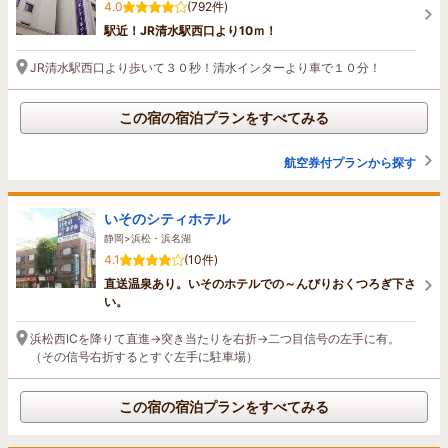
4.0
(792件)
駅近！JR清水駅西口より10ｍ！
JR清水駅西口より歩いて３０秒！清水インターより車で１０分！
この宿の宿泊プランをすべてみる
航空券付プランから探す
いそのシティホテル
静岡>浜松・浜名湖
4.1
(10件)
直送温泉あり。いそのホテルでの～んびりおくつろぎ下さ
い。
浜松西ICを降りて直進→突き当たりを右折→二つ目信号の左手に有。
（その信号右折するとすぐ左手に駐車場）
この宿の宿泊プランをすべてみる