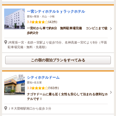
一宮シティホテルｂｙラックホテル
愛知>尾張・犬山・小牧
3.8
(42件)
一宮ICから車で約8分 無料駐車場完備 コンビニまで徒
歩約2分
JR尾張一宮・名鉄一宮駅より徒歩15分、名神高速一宮ICより8分（平面
駐車場完備・無料・先着順）
この宿の宿泊プランをすべてみる
シティホテルドーム
愛知>名古屋
3.9
(163件)
ナゴヤドームに最も近く女性も安心して泊まれる便利なホ
テルです！
ＪＲ大曽根駅南口から徒歩３分