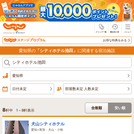
じゃらん
お得な特典をみる
愛知県の
「シティホテル池田」
に関連する宿泊施設
愛知県
日付未定
部屋数未定 人数未定
合致順
安い順
8
軒中
1
～
8
軒表示
犬山シティホテル
愛知>尾張・犬山・小牧