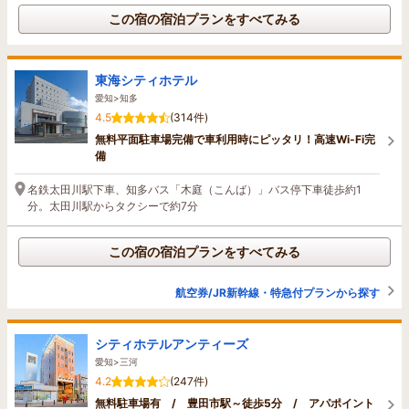
この宿の宿泊プランをすべてみる
東海シティホテル
愛知>知多
4.5
(314件)
無料平面駐車場完備で車利用時にピッタリ！高速Wi-Fi完
備
名鉄太田川駅下車、知多バス「木庭（こんば）」バス停下車徒歩約1
分。太田川駅からタクシーで約7分
この宿の宿泊プランをすべてみる
航空券/JR新幹線・特急付プランから探す
シティホテルアンティーズ
愛知>三河
4.2
(247件)
無料駐車場有 / 豊田市駅～徒歩5分 / アパポイント