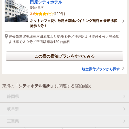
田原シティホテル
愛知>三河
3.6
(129件)
ネットカフェ使い放題★朝食バイキング無料★最寄り駅
徒歩６分！
豊橋鉄道渥美線三河田原駅より徒歩８分／神戸駅より徒歩６分／豊橋駅
より車で３０分／平面駐車場120台無料
この宿の宿泊プランをすべてみる
航空券付プランから探す
東海の
「シティホテル池田」
に関連する宿泊施設
静岡県
岐阜県
三重県