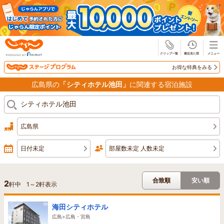
じゃらん
お得な特典をみる
広島県の
「シティホテル池田」
に関連する宿泊施設
広島県
日付未定
部屋数未定 人数未定
合致順
安い順
2
軒中
1
～
2
軒表示
海田シティホテル
広島>広島・宮島