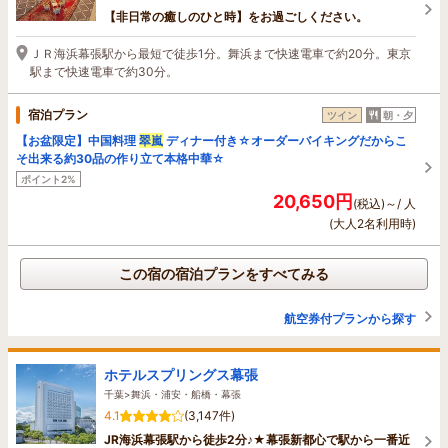
【非日常の癒しのひと時】をお過ごしください。
ＪＲ海浜幕張駅から最短で徒歩1分。舞浜まで快速電車で約20分。東京
駅まで快速電車で約30分。
宿泊プラン
ツイン
朝・夕
【お盆限定】中国料理
翠嵐
ディナー付き☆オーダーバイキングだからこ
そ出来る約30品の作り立て本格中華☆
ポイント2%
20,650円
(税込)～/ 人
(大人2名利用時)
この宿の宿泊プランをすべてみる
航空券付プランから探す
ホテルスプリングス幕張
千葉>舞浜・浦安・船橋・幕張
4.1
(3,147件)
JR海浜幕張駅から徒歩2分♪★幕張新都心で駅から一番近