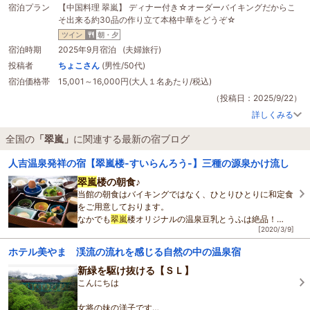
宿泊プラン
【中国料理 翠嵐】 ディナー付き☆オーダーバイキングだからこ
そ出来る約30品の作り立て本格中華をどうぞ☆
ツイン
朝・夕
宿泊時期
2025年9月宿泊 (夫婦旅行)
投稿者
ちょこさん
(男性/50代)
宿泊価格帯
15,001～16,000円(大人１名あたり/税込)
（投稿日：2025/9/22）
詳しくみる
全国の
「翠嵐」
に関連する最新の宿ブログ
人吉温泉発祥の宿【翠嵐楼-すいらんろう-】三種の源泉かけ流し
翠嵐
楼の朝食♪
当館の朝食はバイキングではなく、ひとりひとりに和定食
をご用意しております。
なかでも
翠嵐
楼オリジナルの温泉豆乳とうふは絶品！
[2020/3/9]
食材は、おいしいと評判の「
翠嵐
楼自家米」を引き立てる
ものばかり♪
ホテル美やま 渓流の流れを感じる自然の中の温泉宿
さらに、
新緑を駆け抜ける【ＳＬ】
こんにちは
女将の妹の洋子です