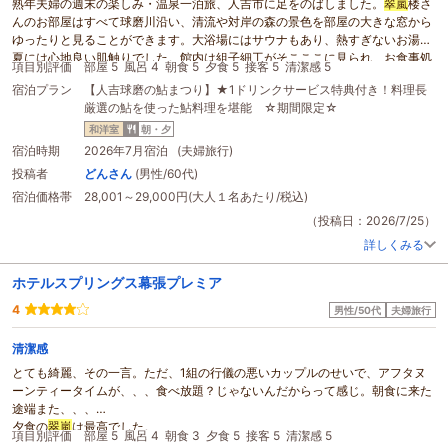
熟年夫婦の週末の楽しみ・温泉一泊旅、人吉市に足をのばしました。
翠嵐
楼さ
んのお部屋はすべて球磨川沿い、清流や対岸の森の景色を部屋の大きな窓から
ゆったりと見ることができます。大浴場にはサウナもあり、熱すぎないお湯も
夏には心地良い肌触りでした。館内は組子細工がそこここに見られ、お食事処
項目別評価
部屋 5
風呂 4
朝食 5
夕食 5
接客 5
清潔感 5
も和風装飾で仕切られていました。夕食の鮎のお造りは絶品！その骨を揚げた
宿泊プラン
【人吉球磨の鮎まつり】★1ドリンクサービス特典付き！料理長
骨せんべいも美味しかったです。ぷっくりした鮎の塩焼きも堪能、前菜から鯛
厳選の鮎を使った鮎料理を堪能 ☆期間限定☆
出汁のトウモロコシご飯まですべて良いお味でした。さらに人吉・球磨の色々
な焼酎を丸く綺麗な温泉水の氷でいただき気分ウキウキでした。朝ごはんのお
和洋室
朝・夕
かずも、鰹節たっぷりの卵かけご飯も皆美味しかったです！サービスの皆さん
宿泊時期
2026年7月宿泊 (夫婦旅行)
もにこやかに丁寧に説明してくださり、とても感じ良く、くまモンの鮎キーホ
投稿者
どんさん
(男性/60代)
ルダーまでいただき、是非またうかがいたいと思いました。
宿泊価格帯
28,001～29,000円(大人１名あたり/税込)
（投稿日：2026/7/25）
詳しくみる
ホテルスプリングス幕張プレミア
4
男性/50代
夫婦旅行
清潔感
とても綺麗、その一言。ただ、1組の行儀の悪いカップルのせいで、アフタヌ
ーンティータイムが、、、食べ放題？じゃないんだからって感じ。朝食に来た
途端また、、、
夕食の
翠嵐
は最高でした。
項目別評価
部屋 5
風呂 4
朝食 3
夕食 5
接客 5
清潔感 5