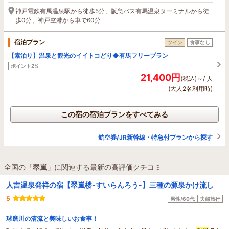
神戸電鉄有馬温泉駅から徒歩5分、阪急バス有馬温泉ターミナルから徒
歩0分、神戸空港から車で60分
宿泊プラン
ツイン
食事なし
【素泊り】温泉と観光のイイトコどり◆有馬フリープラン
ポイント2%
21,400円
(税込)～/ 人
(大人2名利用時)
この宿の宿泊プランをすべてみる
航空券/JR新幹線・特急付プランから探す
全国の
「翠嵐」
に関連する最新の高評価クチコミ
人吉温泉発祥の宿【翠嵐楼-すいらんろう-】三種の源泉かけ流し
5
男性/60代
夫婦旅行
球磨川の清流と美味しいお食事！