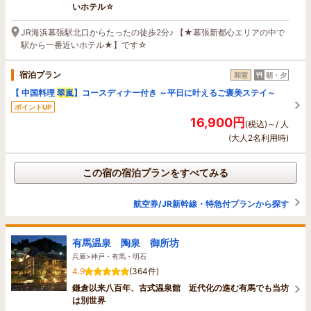
いホテル☆
JR海浜幕張駅北口からたったの徒歩2分♪ 【★幕張新都心エリアの中で
駅から一番近いホテル★】です☆
宿泊プラン
和室
朝・夕
【 中国料理
翠嵐
】コースディナー付き ～平日に叶えるご褒美ステイ～
ポイントUP
16,900円
(税込)～/ 人
(大人2名利用時)
この宿の宿泊プランをすべてみる
航空券/JR新幹線・特急付プランから探す
有馬温泉 陶泉 御所坊
兵庫>神戸・有馬・明石
4.9
(364件)
鎌倉以来八百年、古式温泉館 近代化の進む有馬でも当坊
は別世界