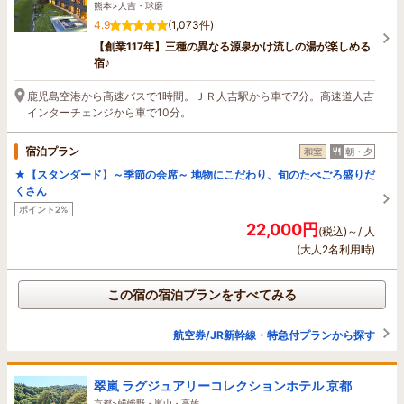
熊本>人吉・球磨
4.9
(1,073件)
【創業117年】三種の異なる源泉かけ流しの湯が楽しめる
宿♪
鹿児島空港から高速バスで1時間。ＪＲ人吉駅から車で7分。高速道人吉
インターチェンジから車で10分。
宿泊プラン
和室
朝・夕
★【スタンダード】～季節の会席～ 地物にこだわり、旬のたべごろ盛りだ
くさん
ポイント2%
22,000円
(税込)～/ 人
(大人2名利用時)
この宿の宿泊プランをすべてみる
航空券/JR新幹線・特急付プランから探す
翠嵐 ラグジュアリーコレクションホテル 京都
京都>嵯峨野・嵐山・高雄