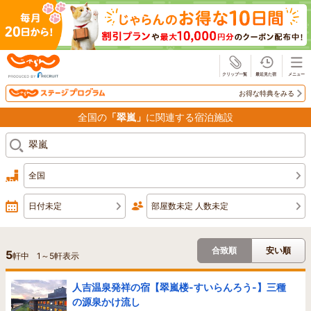
じゃらん
お得な特典をみる
全国の
「翠嵐」
に関連する宿泊施設
全国
日付未定
部屋数未定 人数未定
合致順
安い順
5
軒中
1
～
5
軒表示
人吉温泉発祥の宿【翠嵐楼-すいらんろう-】三種
の源泉かけ流し