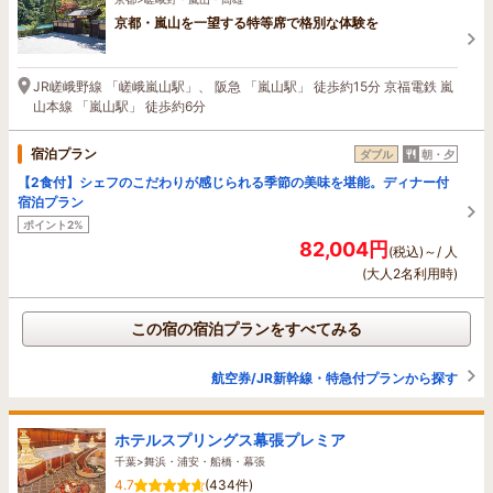
京都・嵐山を一望する特等席で格別な体験を
JR嵯峨野線 「嵯峨嵐山駅」、 阪急 「嵐山駅」 徒歩約15分 京福電鉄 嵐
山本線 「嵐山駅」 徒歩約6分
宿泊プラン
ダブル
朝・夕
【2食付】シェフのこだわりが感じられる季節の美味を堪能。ディナー付
宿泊プラン
ポイント2%
82,004円
(税込)～/ 人
(大人2名利用時)
この宿の宿泊プランをすべてみる
航空券/JR新幹線・特急付プランから探す
ホテルスプリングス幕張プレミア
千葉>舞浜・浦安・船橋・幕張
4.7
(434件)