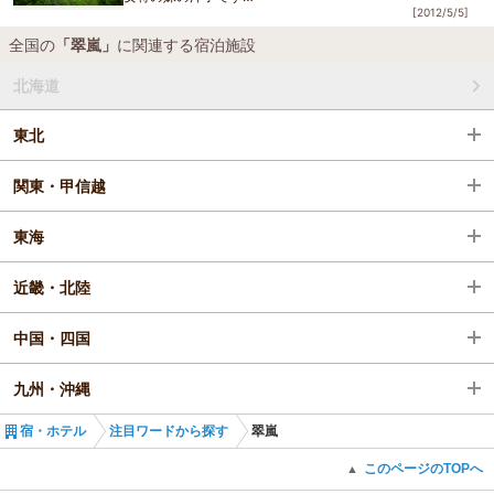
[2012/5/5]
全国の
「翠嵐」
に関連する宿泊施設
いつもお読み頂きまして
北海道
ありがとうございます。
東北
今日の写真は
関東・甲信越
緑がとにかく綺麗です。
昨日の雨が
東海
木々に付いた
近畿・北陸
汚れを
中国・四国
綺麗に
九州・沖縄
洗い流してくれた
宿・ホテル
注目ワードから探す
翠嵐
このページのTOPへ
▲