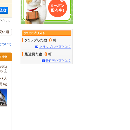
ださい。
安い順
0
について
クリップした宿とは？
0
吉祥寺
最近見た宿とは？
税込)
安)
～
/人
用時)