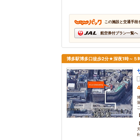
この施設と交通手段
航空券付プラン一覧へ
博多駅博多口徒歩2分★深夜1時～５
4