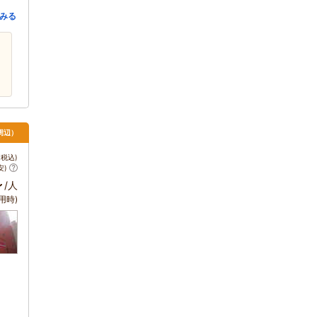
みる
周辺）
税込)
安)
～
/人
用時)