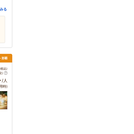
みる
> 那覇
税込)
安)
～
/人
用時)