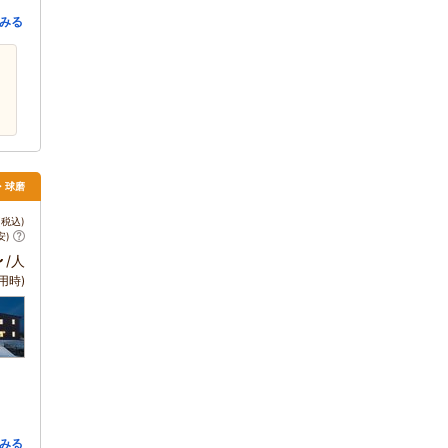
みる
吉・球磨
税込)
安)
～
/人
用時)
みる