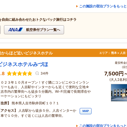
この施設の宿泊プランをもっと
を自由に組み合わせたおトクなパック旅行はコチラ
航空券付プラン一覧へ
街からほど近いビジネスホテル
エリア：
熊本 > 人
最安料金(
ビジネスホテルみづほ
(目
.8
7,500円
34件
(大人2名利
２０２３年１０月オープン！すぐ隣にコンビニやコインラン
ドリーもあり、人吉駅やインターからも近くて便利な立地☆
人吉市内の繁華街へも徒歩５分圏内。Wi-Fi完備で長期滞在や
ワーケーションにもピッタリ
住所
熊本県人吉市駒井田町１０７１
アクセス
人吉駅から徒歩５分。人吉インターか
MAP
ら車で１０分。すぐ近くには人吉の繁華街。
この施設の宿泊プランをもっと