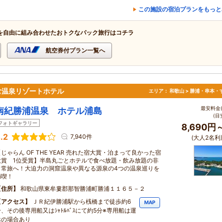
この施設の宿泊プランをもっと
を自由に組み合わせたおトクなパック旅行はコチラ
航空券付プラン一覧へ
む温泉リゾートホテル
エリア：
和歌山 > 勝浦・串本・
最安料金(
南紀勝浦温泉 ホテル浦島
(目
フォトギャラリー
8,690円
.2
7,940件
(大人2名利
じゃらん OF THE YEAR 売れた宿大賞・泊まって良かった宿
大賞 1位受賞】半島丸ごとホテルで食べ放題・飲み放題の非
日常旅へ！大迫力の洞窟温泉や異なる源泉の4つの温泉巡りを
満喫！
住所
和歌山県東牟婁郡那智勝浦町勝浦１１６５－２
アクセス
ＪＲ紀伊勝浦駅から桟橋まで徒歩約6
MAP
分、その後専用船又はｼｬﾄﾙﾊﾞｽにて約5分※専用船は運
休の場合あり