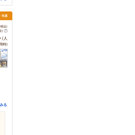
葉・市原
税込)
安)
～
/人
用時)
みる