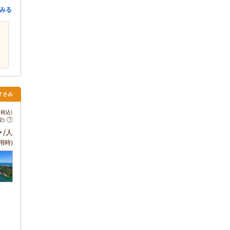
みる
すさみ
税込)
安)
～
/人
用時)