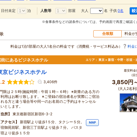
日付未定
泊
部屋
大人
名 子供
0名
人数等
※食事条件などの諸条件については、予約画面で再度ご確認く
合致順
料金が
示
料金は1泊1部屋の大人1名分の料金です（消費税・サービス料込み）
料金
宅街にあるビジネスホテル
エリア：
東京 > 新宿・中野・杉並・
最安料金(
東京ビジネスホテル
(目
.2
3,850円
3,406件
(大人2名利
※門限は２５時(施錠時間：午前１時～６時） ※刺青のある方の
ご利用はお断り致します。 ※ご登録の宿泊者名が実際にご宿泊
される方と違う場合等や同一のお名前のご予約はキャンセル
扱いとします。
住所
東京都新宿区新宿6-3-2
アクセス
新宿駅より徒歩1５分、タクシー５分。
MAP
新宿御苑前駅、新宿三丁目駅より徒歩７分。 バスタ
新宿より徒歩１５分