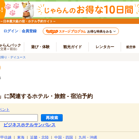
 ～日本最大級の宿・ホテル予約サイト～
ログイン
会員登録
お得な特典をみる
ゃらんパック
遊び・体験
観光ガイド
レンタカー
航空券
（交通＋宿泊）
日帰り・デイユース
島
に関連するホテル・旅館 - 宿泊予約
ベント
ビジネスホテルサンパレス
・甲信越
｜
東海
｜
近畿・北陸
｜
中国・四国
｜
九州・沖縄