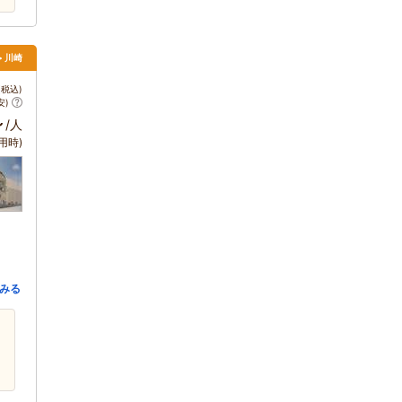
> 川崎
税込)
安)
～
/人
用時)
みる