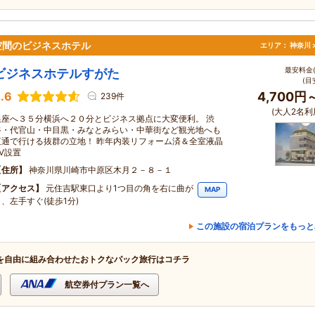
空間のビジネスホテル
エリア：
神奈川 
最安料金(
ビジネスホテルすがた
(目
.6
4,700円
239件
(大人2名利
銀座へ３５分横浜へ２０分とビジネス拠点に大変便利。 渋
谷・代官山・中目黒・みなとみらい・中華街など観光地へも
直通で行ける抜群の立地！ 昨年内装リフォーム済＆全室液晶
V設置
住所
神奈川県川崎市中原区木月２－８－１
アクセス
元住吉駅東口より1つ目の角を右に曲が
MAP
り、左手すぐ(徒歩1分)
この施設の宿泊プランをもっと
を自由に組み合わせたおトクなパック旅行はコチラ
航空券付プラン一覧へ