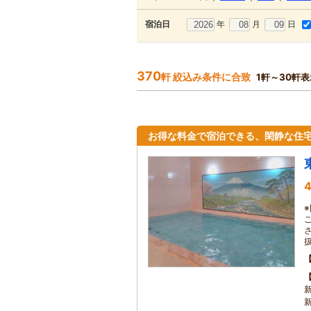
年
月
日
宿泊日
370
軒 絞込み条件に合致
1軒～30軒表
お得な料金で宿泊できる、閑静な住
4