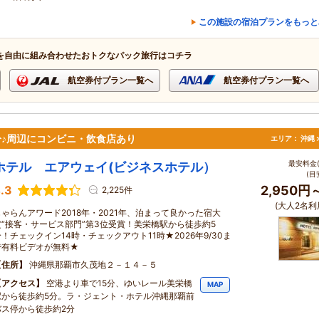
この施設の宿泊プランをもっと
を自由に組み合わせたおトクなパック旅行はコチラ
航空券付プラン一覧へ
航空券付プラン一覧へ
分♪周辺にコンビニ・飲食店あり
エリア：
沖縄 
最安料金(
ホテル エアウェイ(ビジネスホテル）
(目
.3
2,950円
2,225件
(大人2名利
じゃらんアワード2018年・2021年、泊まって良かった宿大
賞“接客・サービス部門”第3位受賞！美栄橋駅から徒歩約5
分！チェックイン14時・チェックアウト11時★2026年9/30ま
で有料ビデオが無料★
住所
沖縄県那覇市久茂地２－１４－５
アクセス
空港より車で15分、ゆいレール美栄橋
MAP
駅から徒歩約5分。ラ・ジェント・ホテル沖縄那覇前
バス停から徒歩約2分