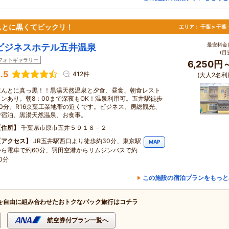
んとに黒くてビックリ！
エリア：
千葉 > 千
最安料金(
ビジネスホテル五井温泉
(目
フォトギャラリー
6,250円
.5
412件
(大人2名利
ほんとに真っ黒！！黒湯天然温泉と夕食、昼食、朝食レスト
ランあり。朝8：00まで深夜もOK！温泉利用可。五井駅徒歩
30分。R16京葉工業地帯の近くです。ビジネス、房総観光、
ご宿泊、黒湯天然温泉、お食事。
住所
千葉県市原市五井５９１８－２
アクセス
JR五井駅西口より徒歩約30分、東京駅
MAP
から電車で約60分、羽田空港からリムジンバスで約
0分
この施設の宿泊プランをもっと
を自由に組み合わせたおトクなパック旅行はコチラ
航空券付プラン一覧へ