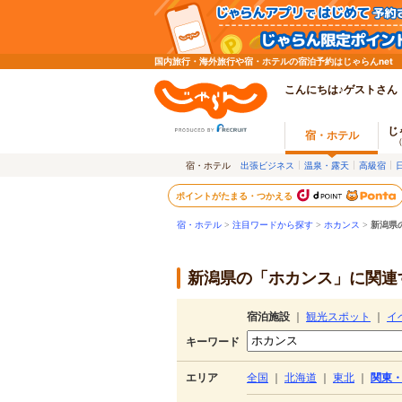
国内旅行・海外旅行や宿・ホテルの宿泊予約はじゃらんnet
こんにちは♪ゲストさん
じ
宿・ホテル
宿・ホテル
出張ビジネス
温泉・露天
高級宿
ポイントがたまる・つかえる
宿・ホテル
>
注目ワードから探す
>
ホカンス
>
新潟県
新潟県の「ホカンス」に関連す
宿泊施設
｜
観光スポット
｜
イ
キーワード
エリア
全国
｜
北海道
｜
東北
｜
関東