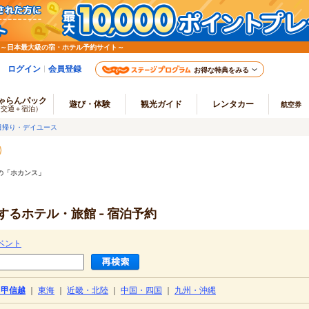
 ～日本最大級の宿・ホテル予約サイト～
ログイン
会員登録
お得な特典をみる
ゃらんパック
遊び・体験
観光ガイド
レンタカー
航空券
（交通＋宿泊）
日帰り・デイユース
の「ホカンス」
るホテル・旅館 - 宿泊予約
ベント
・甲信越
｜
東海
｜
近畿・北陸
｜
中国・四国
｜
九州・沖縄