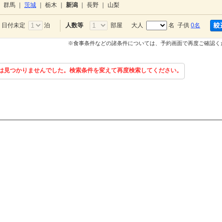
｜
群馬
｜
茨城
｜
栃木
｜
新潟
｜
長野
｜
山梨
日付未定
泊
部屋
大人
名 子供
0名
人数等
※食事条件などの諸条件については、予約画面で再度ご確認く
は見つかりませんでした。検索条件を変えて再度検索してください。