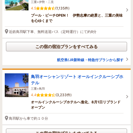
三重>伊勢・二見
4.5
(1,135件)
プール・ビーチOPEN！ 伊勢志摩の絶景と、三重の美味
を心ゆくまで
近鉄鳥羽駅下車、無料送迎バス（定時運行）にて約8分
この宿の宿泊プランをすべてみる
航空券/JR新幹線・特急付プランから探す
鳥羽オーシャンリゾート オールインクルーシブホ
テル
三重>鳥羽
4.4
(3,233件)
オールインクルーシブホテルへ進化、8月1日リブランド
オープン
鳥羽駅から車で約１０分