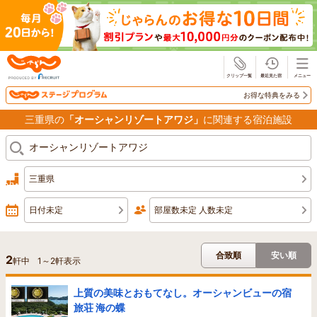
じゃらん
お得な特典をみる
三重県の
「オーシャンリゾートアワジ」
に関連する宿泊施設
三重県
日付未定
部屋数未定 人数未定
合致順
安い順
2
軒中
1
～
2
軒表示
上質の美味とおもてなし。オーシャンビューの宿
旅荘 海の蝶