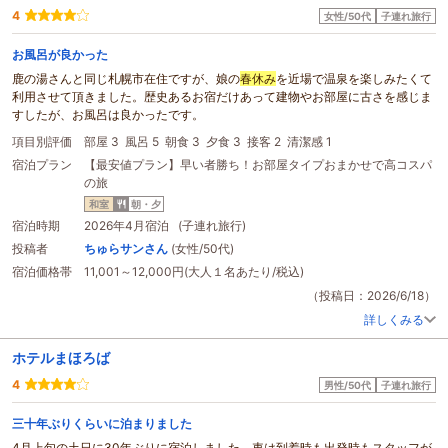
4
女性/50代
子連れ旅行
お風呂が良かった
鹿の湯さんと同じ札幌市在住ですが、娘の
春休み
を近場で温泉を楽しみたくて
利用させて頂きました。歴史あるお宿だけあって建物やお部屋に古さを感じま
すしたが、お風呂は良かったです。
項目別評価
部屋 3
風呂 5
朝食 3
夕食 3
接客 2
清潔感 1
宿泊プラン
【最安値プラン】早い者勝ち！お部屋タイプおまかせで高コスパ
の旅
和室
朝・夕
宿泊時期
2026年4月宿泊 (子連れ旅行)
投稿者
ちゅらサンさん
(女性/50代)
宿泊価格帯
11,001～12,000円(大人１名あたり/税込)
（投稿日：2026/6/18）
詳しくみる
ホテルまほろば
4
男性/50代
子連れ旅行
三十年ぶりくらいに泊まりました
4月上旬の土日に30年ぶりに宿泊しました。車は到着時も出発時もスタッフが