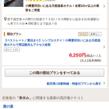
小樽運河沿いにある天然温泉ホテル！全室20㎡以上の客
室をご用意
新千歳空港→小樽行の快速で７５分(ＪＲ小樽駅から徒歩８分)札幌駅か
ら車で５０分★堺町通りまで徒歩７分
宿泊プラン
ツイン
食事なし
【ベストレート／素泊まり】シンプルステイ！小樽運河沿いにある天然温
泉ホテルで周辺観光もアクセス抜群
ポイント2%
6,250円
(税込)～/ 人
(大人2名利用時)
この宿の宿泊プランをすべてみる
航空券/JR新幹線・特急付プランから探す
北海道の
「春休み」
に関連する最新の高評価クチコミ
鹿の湯