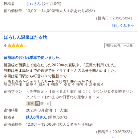
投稿者
ちぃさん
(女性/40代)
宿泊価格帯
13,001～14,000円(大人１名あたり/税込)
（投稿日：2026/5/24）
詳しくみる
ほろしん温泉ほたる館
4
男性/50代
一人旅
留萠線のお別れ乗車で使いました。
留萠線が留萠まで健在だった2020年の夏以来、2度目の利用でした。
当時は恵比島駅までの送迎で朝ドラすずらんの気分を味わいました。
今回は沼田駅から町営バスで幌新まで
お酒を含めたウェルカムサービスは有り難かったです。
項目別評価
部屋 4
風呂 4
朝食 4
夕食 4
接客 4
清潔感 4
また、晩ごはんのときも、お酒を含むドリンクバーからつげるので助かりまし
宿泊プラン
＜冬季限定＞【食べるより飲む派に！】ラウンジ＆夕食時ドリン
た。
クフリー＋おつまみor日替わり定食チョイス
ただ、お米不足のご時世なのは仕方ないにせよ、ご飯の替えが有料なのはちょ
っと残念。一膳で抑えておきました。
和室
朝・夕
朝は替えが自由なのでよかったです。
宿泊時期
2026年3月宿泊 (一人旅)
お風呂は肌に優しいお湯で、露天は留萠線ラストランの3日前ということもあ
投稿者
鉄人6号さん
(男性/50代)
り、涙雨が冷たかったです。
宿泊価格帯
12,001～13,000円(大人１名あたり/税込)
ポイント利用で割安に泊まれましたが、コスパは
春休み
期間もいうことを加味
して妥当としておきます。
（投稿日：2026/5/23）