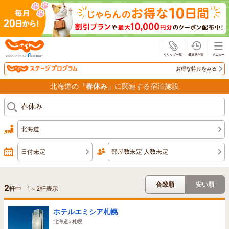
じゃらん
お得な特典をみる
北海道の
「春休み」
に関連する宿泊施設
北海道
日付未定
部屋数未定 人数未定
合致順
安い順
2
軒中
1
～
2
軒表示
ホテルエミシア札幌
北海道>札幌