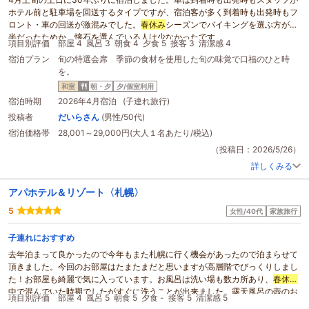
ホテル前と駐車場を回送するタイプですが、宿泊客が多く到着時も出発時もフ
ロント・車の回送が激混みでした。
春休み
シーズンでバイキングを選ぶ方が大
半だったためか、懐石を選んでいる人は少なかったです。
項目別評価
部屋 4
風呂 3
朝食 4
夕食 5
接客 3
清潔感 4
良かった点
宿泊プラン
旬の特選会席 季節の食材を使用した旬の味覚で口福のひと時
・通常より1ランク上の懐石料理にしたが、味がよく量も多く、初懐石の中学
を。
生も満足でした。
・お湯の泉質、湯船の数が多いのが良い。
和室
朝・夕
夕/個室利用
・地下2階の露天風呂（宿泊時は入れ替えで女子は夜・男子は朝）が広々とし
宿泊時期
2026年4月宿泊 (子連れ旅行)
ていて開放感があり、泉質の異なる浴槽が複数あるのがよい。
投稿者
だいらさん
(男性/50代)
悪かった点
宿泊価格帯
28,001～29,000円(大人１名あたり/税込)
・到着時は10台くらいの車列が道路にできていた。帰りは更に混雑がひどく回
送待ちに30分以上かかった。
（投稿日：2026/5/26）
・温泉の入れ替え時の満足度の差が大きい。男性の夜側は、地下1階の内湯
詳しくみる
と、そこから繋がっている地下2階の半露天？（天井が高いものの屋根があ
り、露天風呂ではない。広いが外気が入る構造のため肌寒く、湯気で周囲が何
アパホテル＆リゾート〈札幌〉
も見えない状態。さらに、かつて滑り台ゾーンへ繋がっていた通路も閉鎖され
ている）があった。内湯は湯船が多いが配置が悪く、半露天は開放感がなく薄
5
女性/40代
家族旅行
暗い感じがする。
・男子の場合、朝の露天風呂は魅力的だが、チェックアウト前の限られた時間
子連れにおすすめ
だけでは広すぎてゆっくり入りきれないかった（もう少しゆっくり入れればい
去年泊まって良かったので今年もまた札幌に行く機会があったので泊まらせて
いのですが）。
頂きました。今回のお部屋はたまたまだと思いますが高層階でびっくりしまし
全体として
た！お部屋も綺麗で気に入っています。お風呂は洗い場も数カ所あり、
春休み
・お食事（夕食）やお湯の泉質、湯船の数が多いのが良いだけに、大浴場の入
中で混んでいた時期でしたがすぐに洗うことが出来ました。露天風呂の壺のお
れ替え時の差や、チェックイン・アウト時の車の回送の遅さはもったいなく感
項目別評価
部屋 4
風呂 5
朝食 5
夕食 -
接客 5
清潔感 5
風呂が子どもと入れて気持ちよかったです。朝食はマグロ、サーモン、タコな