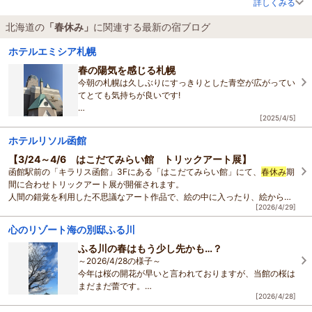
詳しくみる
北海道の
「春休み」
に関連する最新の宿ブログ
ホテルエミシア札幌
春の陽気を感じる札幌
今朝の札幌は久しぶりにすっきりとした青空が広がってい
てとても気持ちが良いです!
[2025/4/5]
日中の最高気温は13℃と暖かく、穏やかな1日を過ごせそ
うです。
ホテルリソル函館
ホテル最上階レストラン、ハレアスでは
春休み
スペシャル
ランチ
【3/24～4/6 はこだてみらい館 トリックアート展】
函館駅前の「キラリス函館」3Fにある「はこだてみらい館」にて、
春休み
期
間に合わせトリックアート展が開催されます。
人間の錯覚を利用した不思議なアート作品で、絵の中に入ったり、絵から飛
[2026/4/29]
び出したり…などユニ
心のリゾート海の別邸ふる川
ふる川の春はもう少し先かも…？
～2026/4/28の様子～
今年は桜の開花が早いと言われておりますが、当館の桜は
まだまだ蕾です。
[2026/4/28]
開花はＧＷ？それとも来週末？
見頃までは、あともう少しといったところでしょうか。