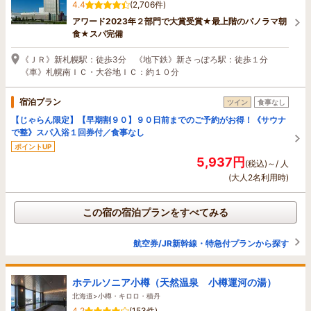
4.4
(2,706件)
アワード2023年２部門で大賞受賞★最上階のパノラマ朝
食★スパ完備
《ＪＲ》新札幌駅：徒歩3分 《地下鉄》新さっぽろ駅：徒歩１分
《車》札幌南ＩＣ・大谷地ＩＣ：約１０分
宿泊プラン
ツイン
食事なし
【じゃらん限定】【早期割９０】９０日前までのご予約がお得！《サウナ
で整》スパ入浴１回券付／食事なし
ポイントUP
5,937円
(税込)～/ 人
(大人2名利用時)
この宿の宿泊プランをすべてみる
航空券/JR新幹線・特急付プランから探す
ホテルソニア小樽（天然温泉 小樽運河の湯）
北海道>小樽・キロロ・積丹
4.2
(153件)