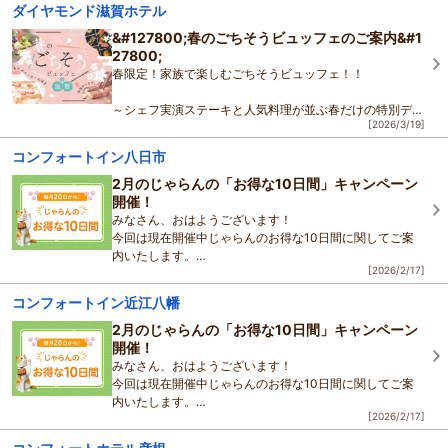
ダイヤモンド滋賀ホテル
&#127800;春のごちそうビュッフェのご案内&#1
27800;
春限定！家族で楽しむごちそうビュッフェ！！
～シェフ実演ステーキと人気料理が並ぶ春だけの特別ディ
[2026/3/19]
ナー ～
コンフォートイン八日市
春休み
からゴールデンウィークまでの期間限定で「春のご
2月のじゃらんの「お得な10日間」キャンペーン
ちそうビュッフェ」を開催いたします。
開催！
みなさん、おはようございます！
今回は現在開催中じゃらんのお得な10日間に関してご案
内いたします。
[2026/2/17]
2月20日から10日間限定でじゃらんのお得な10日間キャ
コンフォートイン近江八幡
ンペーンが開催中です。
当ホテルでも、通常のプラン
2月のじゃらんの「お得な10日間」キャンペーン
開催！
みなさん、おはようございます！
今回は現在開催中じゃらんのお得な10日間に関してご案
内いたします。
[2026/2/17]
2月20日から10日間限定でじゃらんのお得な10日間キャ