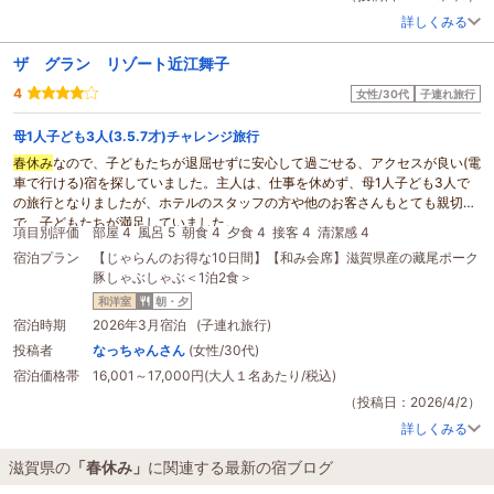
ードリンクで、いいですね。
詳しくみる
微妙な年齢の子が飲んでないか心配にはなりましたけど（笑）
長浜城まで歩いて行けるし、公園の桜が低木で満開でとてもきれいでした。
ザ グラン リゾート近江舞子
また利用したいです。
下調べしたので、駐車場は裏の無料に停められました。
4
女性/30代
子連れ旅行
母1人子ども3人(3.5.7才)チャレンジ旅行
春休み
なので、子どもたちが退屈せずに安心して過ごせる、アクセスが良い(電
車で行ける)宿を探していました。主人は、仕事を休めず、母1人子ども3人で
の旅行となりましたが、ホテルのスタッフの方や他のお客さんもとても親切
で、子どもたちが満足していました。
項目別評価
部屋 4
風呂 5
朝食 4
夕食 4
接客 4
清潔感 4
食事は、夕食朝食共にボリューム満点でした。
宿泊プラン
【じゃらんのお得な10日間】【和み会席】滋賀県産の藏尾ポーク
お風呂には子ども用のボディーソープや椅子、部屋には子ども用の歯ブラシに
豚しゃぶしゃぶ＜1泊2食＞
スリッパもあって、少ない荷物でも行けるところがよかったです。
和洋室
朝・夕
宿泊時期
2026年3月宿泊 (子連れ旅行)
投稿者
なっちゃんさん
(女性/30代)
宿泊価格帯
16,001～17,000円(大人１名あたり/税込)
（投稿日：2026/4/2）
詳しくみる
滋賀県の
「春休み」
に関連する最新の宿ブログ