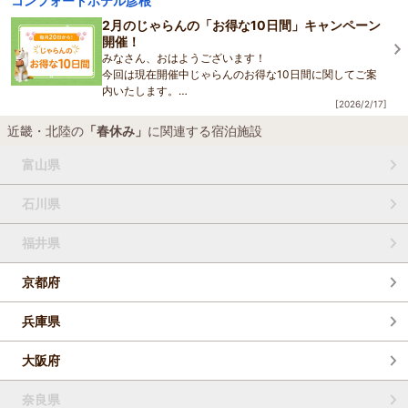
コンフォートホテル彦根
ンペーンが開催中です。
当ホテルでも、通常のプラン
2月のじゃらんの「お得な10日間」キャンペーン
開催！
みなさん、おはようございます！
今回は現在開催中じゃらんのお得な10日間に関してご案
内いたします。
[2026/2/17]
2月20日から10日間限定でじゃらんのお得な10日間キャ
近畿・北陸の
「春休み」
に関連する宿泊施設
ンペーンが開催中です。
当ホテルでも、通常のプラン
富山県
石川県
福井県
京都府
兵庫県
大阪府
奈良県