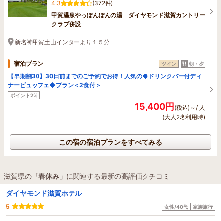
4.3
(372件)
甲賀温泉やっぽんぽんの湯 ダイヤモンド滋賀カントリー
クラブ併設
新名神甲賀土山インターより１５分
宿泊プラン
ツイン
朝・夕
【早期割30】30日前までのご予約でお得！人気の◆ドリンクバー付ディ
ナービュッフェ◆プラン＜2食付＞
ポイント2%
15,400円
(税込)～/ 人
(大人2名利用時)
この宿の宿泊プランをすべてみる
滋賀県の
「春休み」
に関連する最新の高評価クチコミ
ダイヤモンド滋賀ホテル
5
女性/40代
家族旅行