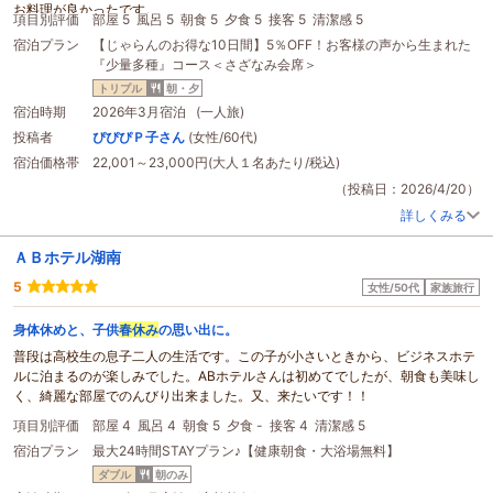
お料理が良かったです。
卓球が少しの料金で楽しめたので、私と末っ子以外の４人で本気で楽しんでま
項目別評価
部屋 5
風呂 5
朝食 5
夕食 5
接客 5
清潔感 5
少量プランはひとり旅を趣味にする者としてはありがたいです。
した！
宿泊プラン
【じゃらんのお得な10日間】5％OFF！お客様の声から生まれた
盛り付けも心を込めてるのがわかりますし、レストランスタッフさんの絶妙な
予想以上に食事がとても良く、楽しい旅行になりました。ありがとうございま
『少量多種』コース＜さざなみ会席＞
接客も素晴らしいです。
した。また滋賀に旅行に行く際は利用させて頂きたいです。
夏休みや
春休み
などは家族連れで賑やかになりそうですね。
トリプル
朝・夕
次は母と主人と伺います。
宿泊時期
2026年3月宿泊 (一人旅)
きっと満足するだろうと思います。
投稿者
ぴぴぴＰ子さん
(女性/60代)
お世話になりました。ありがとうございます。
宿泊価格帯
22,001～23,000円(大人１名あたり/税込)
（投稿日：2026/4/20）
詳しくみる
ＡＢホテル湖南
5
女性/50代
家族旅行
身体休めと、子供
春休み
の思い出に。
普段は高校生の息子二人の生活です。この子が小さいときから、ビジネスホテ
ルに泊まるのが楽しみでした。ABホテルさんは初めてでしたが、朝食も美味し
く、綺麗な部屋でのんびり出来ました。又、来たいです！！
項目別評価
部屋 4
風呂 4
朝食 5
夕食 -
接客 4
清潔感 5
宿泊プラン
最大24時間STAYプラン♪【健康朝食・大浴場無料】
ダブル
朝のみ