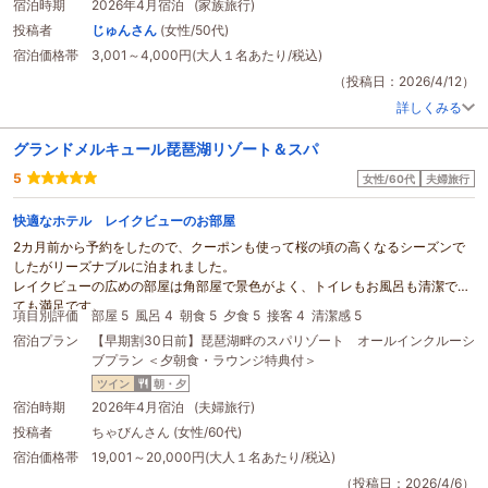
宿泊時期
2026年4月宿泊 (家族旅行)
投稿者
じゅんさん
(女性/50代)
宿泊価格帯
3,001～4,000円(大人１名あたり/税込)
（投稿日：2026/4/12）
詳しくみる
グランドメルキュール琵琶湖リゾート＆スパ
5
女性/60代
夫婦旅行
快適なホテル レイクビューのお部屋
2カ月前から予約をしたので、クーポンも使って桜の頃の高くなるシーズンで
したがリーズナブルに泊まれました。
レイクビューの広めの部屋は角部屋で景色がよく、トイレもお風呂も清潔でと
ても満足です。
項目別評価
部屋 5
風呂 4
朝食 5
夕食 5
接客 4
清潔感 5
テレビがもう少し大きいとうれしいです。
宿泊プラン
【早期割30日前】琵琶湖畔のスパリゾート オールインクルーシ
この口コミで言われていたチェックインの混雑もありませんでした。（事前メ
ブプラン ＜夕朝食・ラウンジ特典付＞
ールチェックインしましたがカギを受け取るためには結局並ぶので、メールチ
ェックインしなくてもよかったかな）エレベーターも臨時エレベーターがあっ
ツイン
朝・夕
て、なんのストレスもありませんでした。たぶん、いろいろ改善されているの
宿泊時期
2026年4月宿泊 (夫婦旅行)
で安心して宿泊できると思います。
投稿者
ちゃびんさん (女性/60代)
春休み
でお子様たちも多かったですが、にぎわってる感じでほほえましかった
宿泊価格帯
19,001～20,000円(大人１名あたり/税込)
です。
ウエルカムドリンクにアルコールがあることや夕食のときもアルコールがフリ
（投稿日：2026/4/6）