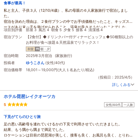
食事が最高！
私と主人、子供３人（12/10/4歳）、私の母親の６人家族旅行で宿泊しまし
た。
宿泊を決めた理由は、２食付プランの中でお手頃価格だったこと、キッズスペ
ースがあり末っ子を遊ばせられること、温泉が良さそうだったことでした。
項目別評価
部屋 3
風呂 4
朝食 5
夕食 5
接客 4
清潔感 4
春休み
初日の平日だったためか、宿泊客がとても少なそうでした。そのためキ
宿泊プラン
【2食付】◆ドリンクバー付ディナービュッフェ◆50種類以上の
ッズルームも常に貸切状態で、末っ子は大喜び。綺麗に掃除されており良かっ
お料理が食べ放題＆天然温泉でリラックス！
たです。唯一要望を言えるなら、キッチンがたくさんあるのにおままごとの玩
具が少なかったので増やしてもらえると嬉しいです。
和室
朝・夕
部屋は新しくはなく畳にシミなどもありましたが、料金を考えれば許容範囲で
宿泊時期
2025年3月宿泊 (家族旅行)
した。布団もセルフで敷いて下さいとのことでしたが、我が家的には気楽でよ
投稿者
ゆうこさん
(女性/40代)
かったです。
宿泊価格帯
18,001～19,000円(大人１名あたり/税込)
待ちに待った夕食でしたが、この日は沖縄フェアとのこと。正直「滋賀に来て
沖縄？！」と少し戸惑いました（笑）17時半からでしたが最初30分程我が家
（投稿日：2025/4/5）
以外食事する方がおらず、またまた貸切状態でした。が、一通り並んだメニュ
詳しくみる
ーを見て皆テンションが上がりました。海ぶどう・刺身等の前菜と赤身ステー
キ（こちらはビュッフェではなく人数分）、目の前で作ってもらえる沖縄そ
ホテル琵琶レイクオーツカ
ば、ガーリックシュリンプ、ラフテー、グァバ・マンゴージュース（ジューサ
ーで作った感じの濃厚なもの）、ブルーシールアイス等のデザート、見るから
5
女性/60代
一人旅
に美味しそうなメニューのオンパレードでした！
食べてみて更にその美味しさに皆が感動でした。バイキングだとどうしても一
下見がてらのひとり旅
品一品の味が雑になっていたり、質より量な感じが多いですが、こちらは質量
足の悪い高齢母を連れていけるかの下見で利用させていただきました。
ともに花丸でした。
結果、もう隅から隅まで満足でした。
朝ご飯もスクランブルエッグを始め美味しいものばかりでした。
ロケーションは目前の琵琶湖が美しく、接客も良く、お風呂も良く、とりわけ
温泉は、泉質も良く空いていたのでゆっくり入れて、清潔感もあり◎でした。