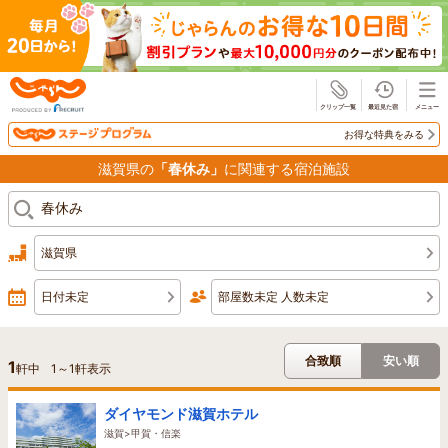
じゃらん
お得な特典をみる
滋賀県の
「春休み」
に関連する宿泊施設
滋賀県
日付未定
部屋数未定 人数未定
合致順
安い順
1
軒中
1
～
1
軒表示
ダイヤモンド滋賀ホテル
滋賀>甲賀・信楽