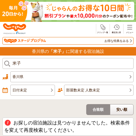
じゃらん
お得な特典をみる
香川県の
「米子」
に関連する宿泊施設
香川県
日付未定
部屋数未定 人数未定
合致順
安い順
お探しの宿泊施設は見つかりませんでした。検索条件
を変えて再度検索してください。