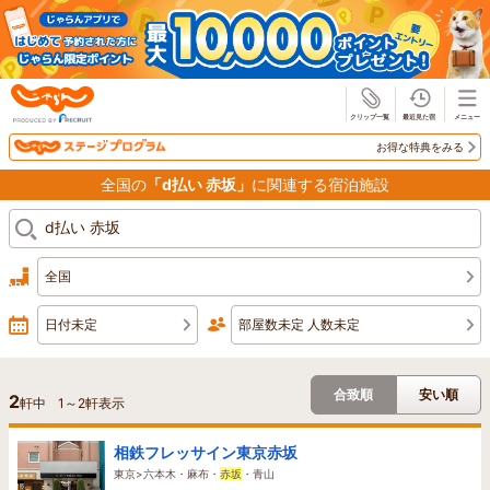
じゃらん
お得な特典をみる
全国の
「d払い 赤坂」
に関連する宿泊施設
全国
日付未定
部屋数未定 人数未定
合致順
安い順
2
軒中
1
～
2
軒表示
相鉄フレッサイン東京赤坂
東京>六本木・麻布・
赤坂
・青山