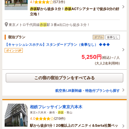
4.1
(573件)
赤坂
駅から徒歩３分！
赤坂
ACTシアターまで徒歩3分の好
立地！
東京メトロ千代田線
赤坂
駅３番a出口から徒歩３分！
宿泊プラン
ダブル
食事なし
【キャッシュレスホテル】スタンダードプラン（食事なし） ◆◆◆
ポイントUP
5,250円
(税込)～/ 人
(大人2名利用時)
この宿の宿泊プランをすべてみる
航空券/JR新幹線・特急付プランから探す
相鉄フレッサイン東京六本木
東京>六本木・麻布・
赤坂
・青山
4.0
(219件)
駅から徒歩1分！20種以上のアメニティ＆Serta社製ベッ