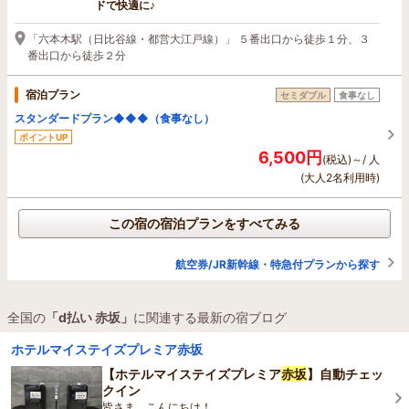
ドで快適に♪
「六本木駅（日比谷線・都営大江戸線）」 ５番出口から徒歩１分、３
番出口から徒歩２分
宿泊プラン
セミダブル
食事なし
スタンダードプラン◆◆◆（食事なし）
ポイントUP
6,500円
(税込)～/ 人
(大人2名利用時)
この宿の宿泊プランをすべてみる
航空券/JR新幹線・特急付プランから探す
全国の
「d払い 赤坂」
に関連する最新の宿ブログ
ホテルマイステイズプレミア赤坂
【ホテルマイステイズプレミア
赤坂
】自動チェッ
クイン
皆さま、こんにちは！