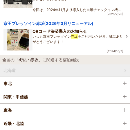
今回は、2024年11月より導入した自動チェックイン機
[2025/2/26]
「スマーレチェックイン」・TAPアプリのご紹介です！
京王プレッソイン赤坂(2026年3月リニューアル)
◆スマーレチェックインとは？
2024年の11月より新たにスマーレチェックイン機
QRコード決済導入のお知らせ
いつも京王プレッソイン
赤坂
をご利用いただき、誠にあり
がとうございます！
[2024/10/7]
夏の蒸し暑さもだんだんと薄れ、秋の訪れを感じる季節と
なりましたが
全国の
「d払い 赤坂」
に関連する宿泊施設
皆様いかがお過ごしでしょうか(^o^)
北海道
本日はフロントでの決済
東北
関東・甲信越
東海
近畿・北陸