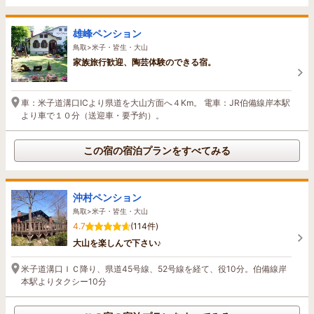
雄峰ペンション
鳥取>米子・皆生・大山
家族旅行歓迎、陶芸体験のできる宿。
車：米子道溝口ICより県道を大山方面へ４Km。 電車：JR伯備線岸本駅
より車で１０分（送迎車・要予約）。
この宿の宿泊プランをすべてみる
沖村ペンション
鳥取>米子・皆生・大山
4.7
(114件)
大山を楽しんで下さい♪
米子道溝口ＩＣ降り、県道45号線、52号線を経て、役10分。伯備線岸
本駅よりタクシー10分