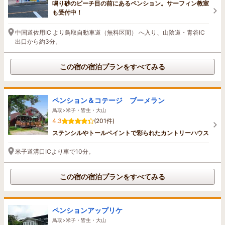
鳴り砂のビーチ目の前にあるペンション。サーフィン教室
も受付中！
中国道佐用IC より鳥取自動車道（無料区間） へ入り、山陰道・青谷IC
出口から約3分。
この宿の宿泊プランをすべてみる
ペンション＆コテージ ブーメラン
鳥取>米子・皆生・大山
4.3
(201件)
ステンシルやトールペイントで彩られたカントリーハウス
米子道溝口ICより車で10分。
この宿の宿泊プランをすべてみる
ペンションアップリケ
鳥取>米子・皆生・大山