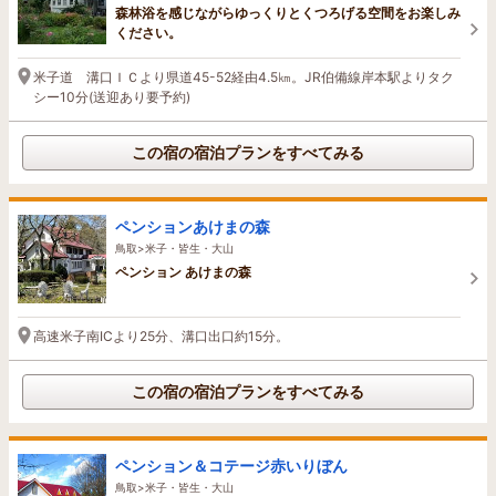
森林浴を感じながらゆっくりとくつろげる空間をお楽しみ
ください。
米子道 溝口ＩＣより県道45-52経由4.5㎞。JR伯備線岸本駅よりタク
シー10分(送迎あり要予約)
この宿の宿泊プランをすべてみる
ペンションあけまの森
鳥取>米子・皆生・大山
ペンション あけまの森
高速米子南ICより25分、溝口出口約15分。
この宿の宿泊プランをすべてみる
ペンション＆コテージ赤いりぼん
鳥取>米子・皆生・大山