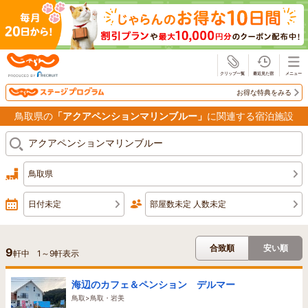
じゃらん
お得な特典をみる
鳥取県の
「アクアペンションマリンブルー」
に関連する宿泊施設
鳥取県
日付未定
部屋数未定 人数未定
合致順
安い順
9
軒中
1
～
9
軒表示
海辺のカフェ＆ペンション デルマー
鳥取>鳥取・岩美