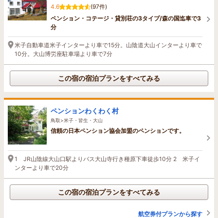
4.6
(97件)
ペンション・コテージ・貸別荘の3タイプ/森の国迄車で3
分
米子自動車道米子インターより車で15分。山陰道大山インターより車で
10分。大山博労座駐車場より車で7分
この宿の宿泊プランをすべてみる
ペンションわくわく村
鳥取>米子・皆生・大山
信頼の日本ペンション協会加盟のペンションです。
1 JR山陰線大山口駅よりバス大山寺行き種原下車徒歩10分 2 米子イ
ンターより車で20分
この宿の宿泊プランをすべてみる
航空券付プランから探す