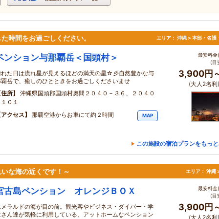
した時間をお過ごしください。
エリア：
沖縄 > 本部・名護
最安料金(
ペンション与那覇岳＜国頭村＞
(目
3,900円
晴れた日は流れ星が見えるほどの満天の星☆彡自然豊かな与
那覇岳で、癒しのひとときをお過ごしくださいませ
(大人2名利
住所
沖縄県国頭郡国頭村奥間２０４０－３６、２０４０
－１０１
アクセス
那覇空港からお車にて約２時間
MAP
この施設の宿泊プランをもっと
れいな海の近くです！～
エリア：
沖縄 
最安料金(
宮古島ペンション オレンジＢＯＸ
(目
3,900円
エメラルドの海が目の前。観光客やビジネス・ダイバー・学
生さん達が気軽に利用している、アットホームなペンション
(大人2名利