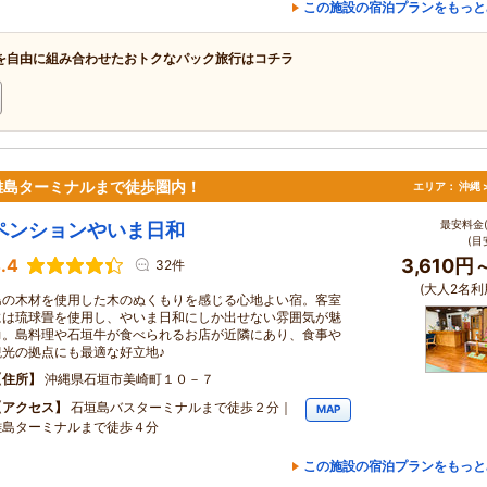
この施設の宿泊プランをもっと
を自由に組み合わせたおトクなパック旅行はコチラ
離島ターミナルまで徒歩圏内！
エリア：
沖縄 
最安料金(
ペンションやいま日和
(目
.4
3,610円
32件
(大人2名利
島の木材を使用した木のぬくもりを感じる心地よい宿。客室
には琉球畳を使用し、やいま日和にしか出せない雰囲気が魅
力。島料理や石垣牛が食べられるお店が近隣にあり、食事や
観光の拠点にも最適な好立地♪
住所
沖縄県石垣市美崎町１０－７
アクセス
石垣島バスターミナルまで徒歩２分｜
MAP
離島ターミナルまで徒歩４分
この施設の宿泊プランをもっと