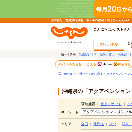
国内旅行・海外旅行や宿・ホテルの宿泊予約はじゃらんnet
こんにちは♪ゲストさん
じ
宿・ホテル
宿・ホテル
出張ビジネス
温泉・露天
高級宿
ポイントがたまる・つかえる
宿・ホテル
>
注目ワードから探す
>
アクアペンション
沖縄県の「アクアペンションマ
宿泊施設
｜
観光スポット
｜
イ
キーワード
エリア
全国
｜
北海道
｜
東北
｜
関東