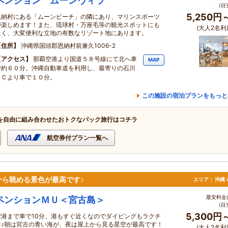
ペンション ムーンヴィラ
(目
5,250円
恩納村にある「ムーンビーチ」の隣にあり、マリンスポーツ
が楽しめます！また、琉球村・万座毛等の観光スポットにも
(大人2名利
近く、大変便利な立地の有数なリゾート地にあります。
住所
沖縄県国頭郡恩納村前兼久1006-2
アクセス
那覇空港より国道５８号線にて北へ車
MAP
で約６０分。沖縄自動車道を利用し、最寄りの石川
ＩＣより車で１０分。
この施設の宿泊プランをもっと
を自由に組み合わせたおトクなパック旅行はコチラ
航空券付プラン一覧へ
ら眺める景色が最高です♪
エリア：
沖縄 
最安料金(
ペンションＭＵ＜宮古島＞
(目
5,300円
空港まで車で10分、港もすぐ近くなのでダイビングもラクチ
ン♪朝は宮古の青い海が、夜は屋上から見る星空が最高です！
(大人2名利