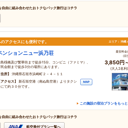
を自由に組み合わせたおトクなパック旅行はコチラ
へのアクセスにも便利です。
エリア：
沖縄 
最安料金(
ペンションニュー浜乃荘
(目
3,850円
離島桟橋及び繁華街まで徒歩15分、コンビニ（ファミマ）、
市民会館まで徒歩3分の場所にあります。
(大人2名利
住所
沖縄県石垣市浜崎町２－４－１１
アクセス
新石垣空港（南ぬ島空港）よりタクシ
MAP
ーにて約３０分です。
この施設の宿泊プランをもっと
を自由に組み合わせたおトクなパック旅行はコチラ
航空券付プラン一覧へ