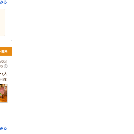
みる
> 離島
税込)
安)
～
/人
用時)
みる