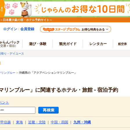
 ～日本最大級の宿・ホテル予約サイト～
ログイン
会員登録
お得な特典をみる
ゃらんパック
遊び・体験
観光ガイド
レンタカー
航空券
（交通＋宿泊）
日帰り・デイユース
マリンブルー
>
沖縄県の「アクアペンションマリンブルー」
リンブルー」に関連するホテル・旅館 - 宿泊予約
ベント
・甲信越
｜
東海
｜
近畿・北陸
｜
中国・四国
｜
九州・沖縄