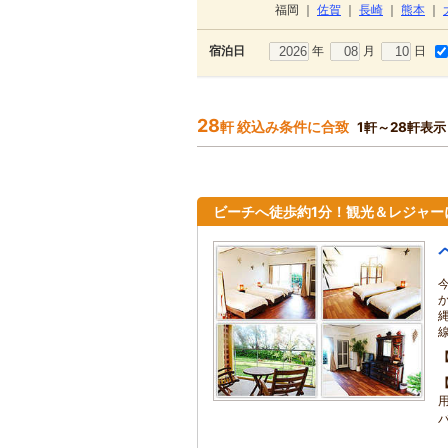
福岡
｜
佐賀
｜
長崎
｜
熊本
｜
年
月
日
宿泊日
28
軒 絞込み条件に合致
1軒～28軒表示
ビーチへ徒歩約1分！観光＆レジャー
用