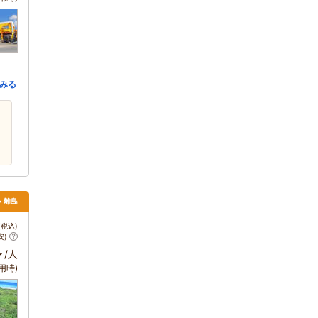
みる
> 離島
税込)
安)
～
/人
用時)