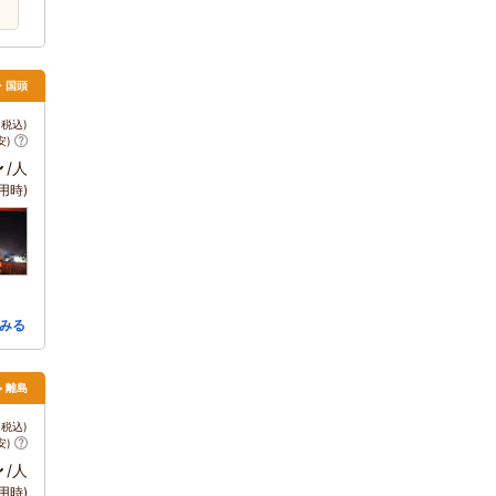
・国頭
税込)
安)
～
/人
用時)
みる
> 離島
税込)
安)
～
/人
用時)