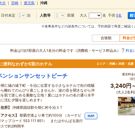
大分
｜
宮崎
｜
鹿児島
｜
沖縄
日付未定
泊
部屋
大人
名 子供
0名
人数等
※食事条件などの諸条件については、予約画面で再度ご確認く
合致順
料金が
料金は1泊1部屋の大人1名分の料金です（消費税・サービス料込み）
料金
に便利なわずか5室のホテル
エリア：
沖縄 > 本部・名護
最安料金(
ペンションサンセットビーチ
(目
3,240円
今帰仁城の城下町・今泊に位置する小さなホテルで街の喧騒
から離れてのんびり過ごしませんか。波の音を聞きながら沖
(大人2名利
縄を肌で楽しめる素敵な立地！夏にはホテルの名の通り水平
線に沈む夕陽を楽しめます♪
住所
沖縄県国頭郡今帰仁村今泊３７
アクセス
那覇空港より車で約100分 （カーナビ
MAP
マップコード 553 111 851） またはやんばる急行
バスで約2時間半