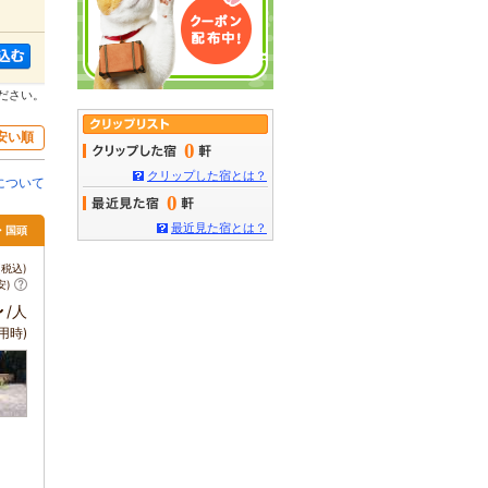
ださい。
安い順
0
クリップした宿とは？
について
0
最近見た宿とは？
・国頭
税込)
安)
～
/人
用時)