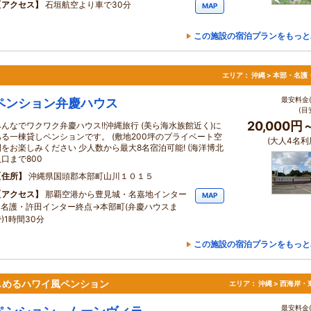
アクセス
石垣航空より車で30分
MAP
この施設の宿泊プランをもっと
。
エリア：
沖縄 > 本部・名護
最安料金(
ペンション弁慶ハウス
(目
20,000円
みんなでワクワク弁慶ハウス!!沖縄旅行 (美ら海水族館近く)に
ある一棟貸しペンションです。 (敷地200坪のプライベート空
(大人4名利
間をお楽しみください 少人数から最大8名宿泊可能! (海洋博北
入口まで800
住所
沖縄県国頭郡本部町山川１０１５
アクセス
那覇空港から豊見城・名嘉地インター
MAP
→名護・許田インター終点→本部町(弁慶ハウスま
)1時間30分
この施設の宿泊プランをもっと
しめるハワイ風ペンション
エリア：
沖縄 > 西海岸・
最安料金(