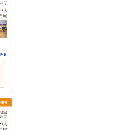
安)
～
/人
用時)
みる
> 離島
税込)
安)
～
/人
用時)