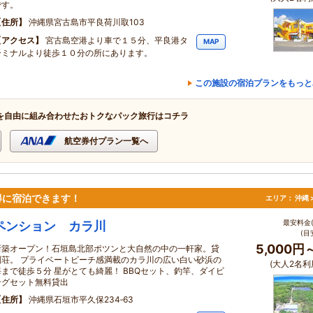
です。
住所
沖縄県宮古島市平良荷川取103
アクセス
宮古島空港より車で１５分、平良港タ
MAP
ーミナルより徒歩１０分の所にあります。
この施設の宿泊プランをもっと
を自由に組み合わせたおトクなパック旅行はコチラ
航空券付プラン一覧へ
得に宿泊できます！
エリア：
沖縄 
最安料金(
ペンション カラ川
(目
5,000円
新築オープン！石垣島北部ポツンと大自然の中の一軒家。貸
別荘。 プライベートビーチ感満載のカラ川の広い白い砂浜の
(大人2名利
海まで徒歩５分 星がとても綺麗！ BBQセット、釣竿、ダイビ
ングセット無料貸出
住所
沖縄県石垣市平久保234‐63