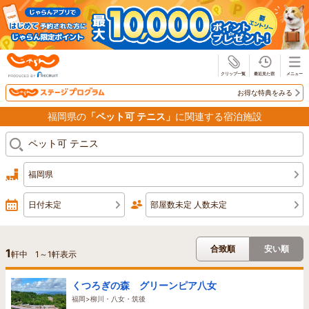
じゃらん
お得な特典をみる
福岡県の
「ペット可 テニス」
に関連する宿泊施設
福岡県
日付未定
部屋数未定 人数未定
合致順
安い順
1
軒中
1
～
1
軒表示
くつろぎの森 グリーンピア八女
福岡>柳川・八女・筑後