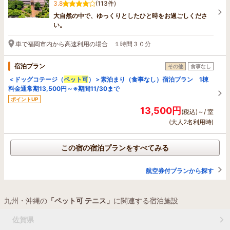
3.8
(113件)
大自然の中で、ゆっくりとしたひと時をお過ごしくださ
い。
車で福岡市内から高速利用の場合 １時間３０分
宿泊プラン
その他
食事なし
＜ドッグコテージ（
ペット可
）＞素泊まり（食事なし）宿泊プラン 1棟
料金通常期13,500円～※期間11/30まで
ポイントUP
13,500円
(税込)～/ 室
(大人2名利用時)
この宿の宿泊プランをすべてみる
航空券付プランから探す
九州・沖縄の
「ペット可 テニス」
に関連する宿泊施設
佐賀県