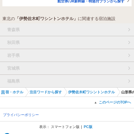
航空券/JR新幹線・特急付プランから探す
東北の
「伊勢佐木町ワシントンホテル」
に関連する宿泊施設
青森県
秋田県
岩手県
宮城県
福島県
宿・ホテル
注目ワードから探す
伊勢佐木町ワシントンホテル
山形県
このページのTOPへ
▲
プライバシーポリシー
表示：
スマートフォン版
PC版