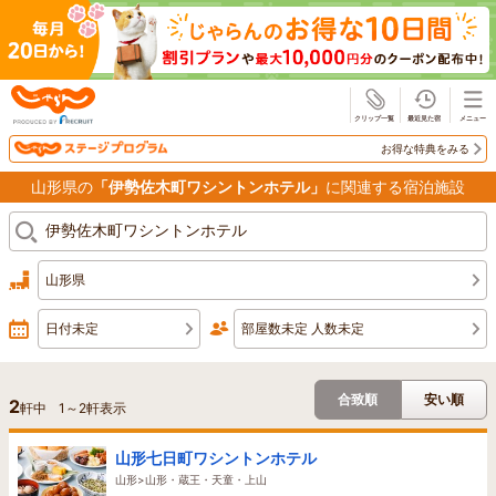
じゃらん
お得な特典をみる
山形県の
「伊勢佐木町ワシントンホテル」
に関連する宿泊施設
山形県
日付未定
部屋数未定 人数未定
合致順
安い順
2
軒中
1
～
2
軒表示
山形七日町ワシントンホテル
山形>山形・蔵王・天童・上山