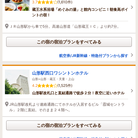
3.7
(1,610件)
蔵王水系浴場「めぐみの湯」と館内コンビニ！朝食高ポイ
ントの宿！
ＪＲ山形駅から車で5分。高速山形道「山形蔵王ＩＣ」より約7分。
この宿の宿泊プランをすべてみる
航空券/JR新幹線・特急付プランから探す
山形駅西口ワシントンホテル
山形>山形・蔵王・天童・上山
4.2
(1,525件)
山形駅改札口と直結通路で徒歩２分！夜空に近いホテル
JR山形駅改札より連絡通路にてホテルが入居するビル「霞城セントラ
ル」２階に直結。そのまま２４階へ。
この宿の宿泊プランをすべてみる