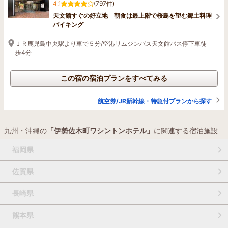
4.1
(797件)
天文館すぐの好立地 朝食は最上階で桜島を望む郷土料理
バイキング
ＪＲ鹿児島中央駅より車で５分/空港リムジンバス天文館バス停下車徒
歩4分
この宿の宿泊プランをすべてみる
航空券/JR新幹線・特急付プランから探す
九州・沖縄の
「伊勢佐木町ワシントンホテル」
に関連する宿泊施設
福岡県
佐賀県
長崎県
熊本県