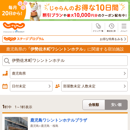
じゃらん
お得な特典をみる
鹿児島県の
「伊勢佐木町ワシントンホテル」
に関連する宿泊施設
鹿児島県
日付未定
部屋数未定 人数未定
合致順
安い順
1
軒中
1
～
1
軒表示
鹿児島ワシントンホテルプラザ
鹿児島>鹿児島・桜島