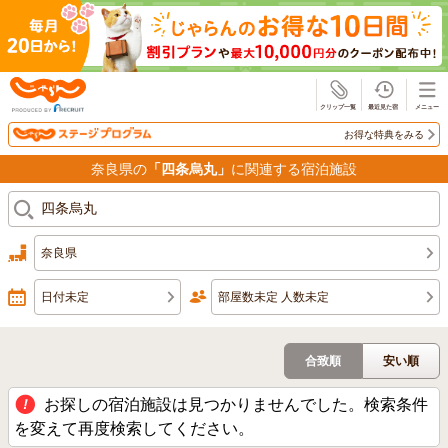
じゃらん
お得な特典をみる
奈良県の
「四条烏丸」
に関連する宿泊施設
奈良県
日付未定
部屋数未定 人数未定
合致順
安い順
お探しの宿泊施設は見つかりませんでした。検索条件
を変えて再度検索してください。