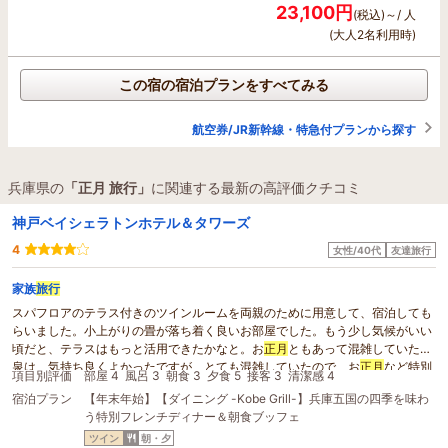
23,100円
(税込)～/ 人
(大人2名利用時)
この宿の宿泊プランをすべてみる
航空券/JR新幹線・特急付プランから探す
兵庫県の
「正月 旅行」
に関連する最新の高評価クチコミ
神戸ベイシェラトンホテル＆タワーズ
4
女性/40代
友達旅行
家族
旅行
スパフロアのテラス付きのツインルームを両親のために用意して、宿泊しても
らいました。小上がりの畳が落ち着く良いお部屋でした。もう少し気候がいい
頃だと、テラスはもっと活用できたかなと。お
正月
ともあって混雑していた温
泉は、気持ち良くよかったですが、とても混雑していたので、お
正月
など特別
項目別評価
部屋 4
風呂 3
朝食 3
夕食 5
接客 3
清潔感 4
な期間など宿泊者の多い時だけでも、日帰りを中止してもらったほうが、宿泊
宿泊プラン
【年末年始】【ダイニング -Kobe Grill-】兵庫五国の四季を味わ
者にはやさしいかなと思いました。朝はゆっくりと入れたので。両親は全般的
う特別フレンチディナー＆朝食ブッフェ
に満足のようでした。
ツイン
朝・夕