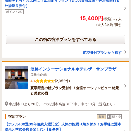
城崎をもっとお気軽に☆素泊まりプラン（3つの貸切温泉・色浴衣無料＆
外湯巡り券付）
ポイント2%
15,400円
(税込)～/ 人
(大人2名利用時)
この宿の宿泊プランをすべてみる
航空券付プランから探す
淡路インターナショナルホテルザ・サンプラザ
兵庫>淡路島
4.4
(2,052件)
夏季限定の鱧プラン受付中！全室オーシャンビュー 絶景
と美食の宿
車/洲本ICより20分、 バス/洲本高速BC下車、車で10分（送迎あり）
宿泊プラン
和室
朝・夕
【ホテル100選39年連続入選記念】人気の鮑踊り焼き付き！お手軽に洲本
温泉と季節会席を楽しむ♪【食事処】