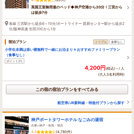
英国王室御用達のベッド◆神戸空港から20分！三宮から
は徒歩7分
各線 三宮駅から徒歩6～10分/ポートライナー 貿易センター駅から徒歩2
分/阪神高速 生田川ICから1分
宿泊プラン
トリプル
食事なし
小学生未満は添い寝無料で一緒にお泊まり☆おすすめファミリープラン
（食事なし）
ポイント2%
4,200円
(税込)～/ 人
(大人3名利用時)
この宿の宿泊プランをすべてみる
航空券/JR新幹線・特急付プランから探す
神戸ポートタワーホテル なごみの湯宿
兵庫>神戸・有馬・明石
4.3
(4,780件)