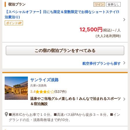
宿泊プラン
ツイン
食事なし
【スペシャルオファー】日にち限定＆室数限定でお得なショートステイ(1
泊素泊り)
ポイントUP
12,500円
(税込)～/ 人
(大人2名利用時)
この宿の宿泊プランをすべてみる
航空券付プランから探す
サンライズ淡路
兵庫>淡路島
3.4
(537件)
温泉やご当地グルメ楽しめる！みんなで泊まれるスポーツ
＆宿泊施設
■洲本ICからお車で１０分。■高速バス緑PAから徒歩３～８分。■イン
グランドの丘・淡路島牧場まで約10分。