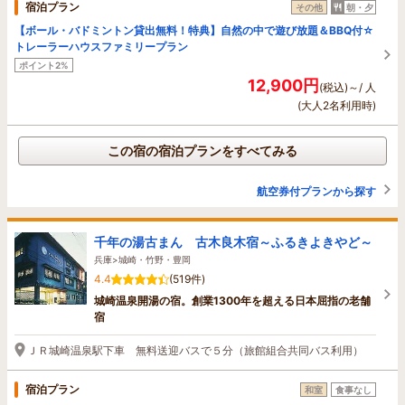
宿泊プラン
その他
朝・夕
【ボール・バドミントン貸出無料！特典】自然の中で遊び放題＆BBQ付☆
トレーラーハウスファミリープラン
ポイント2%
12,900円
(税込)～/ 人
(大人2名利用時)
この宿の宿泊プランをすべてみる
航空券付プランから探す
千年の湯古まん 古木良木宿～ふるきよきやど～
兵庫>城崎・竹野・豊岡
4.4
(519件)
城崎温泉開湯の宿。創業1300年を超える日本屈指の老舗
宿
ＪＲ城崎温泉駅下車 無料送迎バスで５分（旅館組合共同バス利用）
宿泊プラン
和室
食事なし