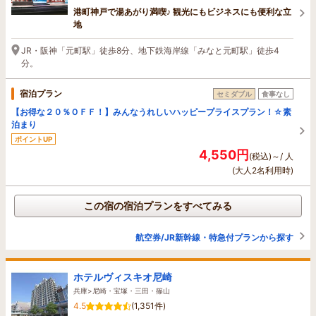
港町神戸で湯あがり満喫♪ 観光にもビジネスにも便利な立
地
JR・阪神「元町駅」徒歩8分、地下鉄海岸線「みなと元町駅」徒歩4
分。
宿泊プラン
セミダブル
食事なし
【お得な２０％ＯＦＦ！】みんなうれしいハッピープライスプラン！☆素
泊まり
ポイントUP
4,550円
(税込)～/ 人
(大人2名利用時)
この宿の宿泊プランをすべてみる
航空券/JR新幹線・特急付プランから探す
ホテルヴィスキオ尼崎
兵庫>尼崎・宝塚・三田・篠山
4.5
(1,351件)