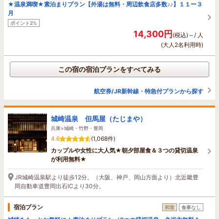
★温泉満喫★素泊まりプラン【外湯は無料・周辺飲食店多数♪♪】１１ー３
月
ポイント2%
14,300円
(税込)～/ 人
(大人2名利用時)
この宿の宿泊プランをすべてみる
航空券/JR新幹線・特急付プランから探す
城崎温泉 但馬屋（たじまや）
兵庫>城崎・竹野・豊岡
4.6
(1,068件)
カップルや女性に大人気★朝夕部屋食＆３つの貸切温泉
が利用無料★
JR城崎温泉駅より徒歩12分。（大阪、神戸、岡山方面より）北近畿豊
岡自動車道豊岡出石ICより30分。
宿泊プラン
和室
食事なし