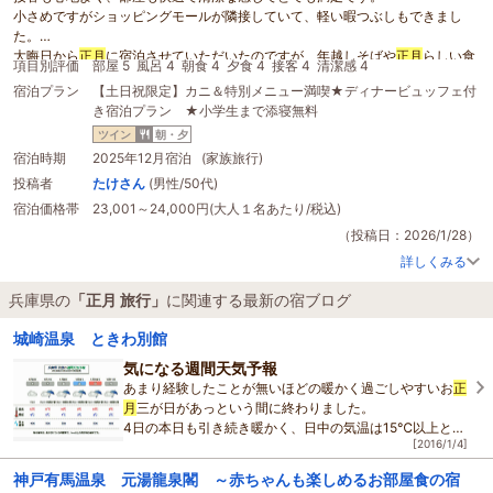
小さめですがショッピングモールが隣接していて、軽い暇つぶしもできまし
た。
大晦日から
正月
に宿泊させていただいたのですが、年越しそばや
正月
らしい食
項目別評価
部屋 5
風呂 4
朝食 4
夕食 4
接客 4
清潔感 4
事がなかったのがちょっと残念でした。
宿泊プラン
【土日祝限定】カニ＆特別メニュー満喫★ディナービュッフェ付
き宿泊プラン ★小学生まで添寝無料
ツイン
朝・夕
宿泊時期
2025年12月宿泊 (家族旅行)
投稿者
たけさん
(男性/50代)
宿泊価格帯
23,001～24,000円(大人１名あたり/税込)
（投稿日：2026/1/28）
詳しくみる
兵庫県の
「正月 旅行」
に関連する最新の宿ブログ
城崎温泉 ときわ別館
気になる週間天気予報
あまり経験したことが無いほどの暖かく過ごしやすいお
正
月
三が日があっという間に終わりました。
4日の本日も引き続き暖かく、日中の気温は15℃以上と例
[2016/1/4]
年では考えられない陽気です。
ただし、この気候も今日がピ
神戸有馬温泉 元湯龍泉閣 ～赤ちゃんも楽しめるお部屋食の宿