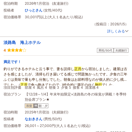
宿泊時期
2026年1月宿泊 (友達旅行)
投稿者
ひっとさん
(女性/40代)
宿泊価格帯
30,001円以上(大人１名あたり/税込)
（投稿日：2026/1/5）
詳しくみる
淡路島 海上ホテル
4
男性/50代
夫婦旅行
満足です！
釣りができるホテルと云う事で、妻を説得し
正月
から宿泊しました。建屋は古
さを感じましたが、清掃も行き届いてる感じで問題無かったです。夕食の三年
ふぐは美味で量も申し分無しでした。朝食はお節料理なのが個人的に少し残念
でした...（
正月
で食べ飽きてたので...)総合的に満足のゆく
旅行
でした。
項目別評価
部屋 4
風呂 4
朝食 3
夕食 5
接客 4
清潔感 4
宿泊プラン
【12/28～1/4】年末年始限定×淡路島の冬の味覚が満載！冬季特
別会席プラン★
和室
朝・夕
宿泊時期
2025年1月宿泊 (夫婦旅行)
投稿者
なおきさん
(男性/50代)
宿泊価格帯
26,001～27,000円(大人１名あたり/税込)