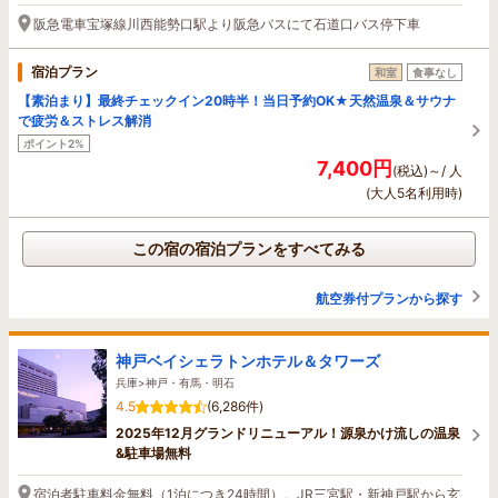
阪急電車宝塚線川西能勢口駅より阪急バスにて石道口バス停下車
宿泊プラン
和室
食事なし
【素泊まり】最終チェックイン20時半！当日予約OK★天然温泉＆サウナ
で疲労＆ストレス解消
ポイント2%
7,400円
(税込)～/ 人
(大人5名利用時)
この宿の宿泊プランをすべてみる
航空券付プランから探す
神戸ベイシェラトンホテル＆タワーズ
兵庫>神戸・有馬・明石
4.5
(6,286件)
2025年12月グランドリニューアル！源泉かけ流しの温泉
&駐車場無料
宿泊者駐車料金無料（1泊につき24時間）。JR三宮駅・新神戸駅から玄