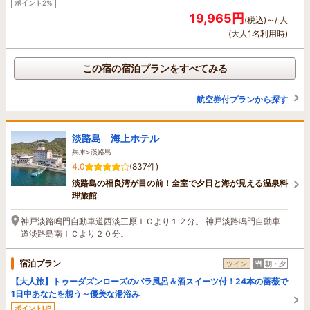
ポイント2%
19,965円
(税込)～/ 人
(大人1名利用時)
この宿の宿泊プランをすべてみる
航空券付プランから探す
淡路島 海上ホテル
兵庫>淡路島
4.0
(837件)
淡路島の福良湾が目の前！全室で夕日と海が見える温泉料
理旅館
神戸淡路鳴門自動車道西淡三原ＩＣより１２分。 神戸淡路鳴門自動車
道淡路島南ＩＣより２０分。
宿泊プラン
ツイン
朝・夕
【大人旅】トゥーダズンローズのバラ風呂＆酒スイーツ付！24本の薔薇で
1日中あなたを想う～優美な湯浴み
ポイントUP