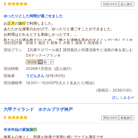
5
女性/40代
恋人旅行
ゆったりとした時間が過ごせました
お
正月
の
旅行
で利用しました。
あたたかな接客のおかげで、ゆったりと過ごすことができました。
お料理はどれもとても美味しかったです。
私たちはお酒を飲まないため、ご飯とお漬物を早めのタイミングに出してくれ
項目別評価
部屋 5
風呂 5
朝食 5
夕食 5
接客 5
清潔感 5
たように思います。
宿泊プラン
【兵庫テロワール旅】貸切風呂と特選淡路牛と淡路の食を楽しむ
貸切の家族風呂なので利用時間を予約しますが、前後の時間も空いていたよう
DXディナープラン☆
で長めに利用させてもらえたり、柔軟に細やかな心遣いをしてくださいまし
た。
和洋室
朝・夕
帰りに猫ちゃんにも会えました。かわいい。
宿泊時期
2026年1月宿泊 (恋人旅行)
また来たくなるお宿です。
投稿者
うどんさん
(女性/40代)
1月末に、父への誕生日プレゼントとして新たに予約をしました。楽しんでく
宿泊価格帯
18,001～19,000円(大人１名あたり/税込)
れると良いな。
（投稿日：2026/1/30）
詳しくみる
六甲アイランド ホテルプラザ神戸
5
男性/50代
家族旅行
年末年始の家族
旅行
接客も心地よく、部屋も快適で清潔な感じでとても満足です。