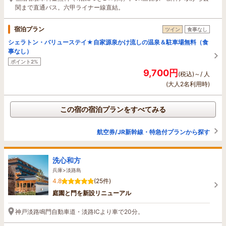
関まで直通バス。六甲ライナー線直結。
宿泊プラン
ツイン
食事なし
シェラトン・バリューステイ★自家源泉かけ流しの温泉＆駐車場無料（食
事なし）
ポイント2%
9,700円
(税込)～/ 人
(大人2名利用時)
この宿の宿泊プランをすべてみる
航空券/JR新幹線・特急付プランから探す
洗心和方
兵庫>淡路島
4.8
(25件)
庭園と門を新設リニューアル
神戸淡路鳴門自動車道・淡路ICより車で20分。