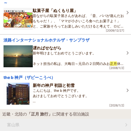
～
駄菓子屋「ぬくもり屋」
昔ながらの駄菓子屋さんがあれば、「昔、パパが遊んだお
もちゃだ！」、「ママが小さいころ食べたお菓子よ！」
と、ご家族そろってお楽しみいただけると考えて、ロビー
[2009/12/27]
の一角に駄菓子屋「ぬくもり屋」をオープンしまし
淡路インターナショナルホテルザ・サンプラザ
遅ればせながら
新年明けましておめでとうございます。
ネット担当の私は、大晦日～元旦の２日間のみお
正月
休み
[2008/1/2]
を頂き、本日が仕事始めです。
３０日の夜から
旅行
に出かけ、２日連続で飲み明かし、昨
the b 神戸（ザビーこうべ）
日の夜自宅に帰って、バタン
新年の神戸 初詣と初雪
こんにちは、the b 神戸です。
あけましておめでとうございます。
[2026/1/2]
旧年中は多くのお客様にご宿泊いただき、誠にありがとう
ございました。
近畿・北陸の
「正月 旅行」
に関連する宿泊施設
2026年も、皆さまの神戸でのご滞在が心地よいものとな
るようスタッフ一
富山県