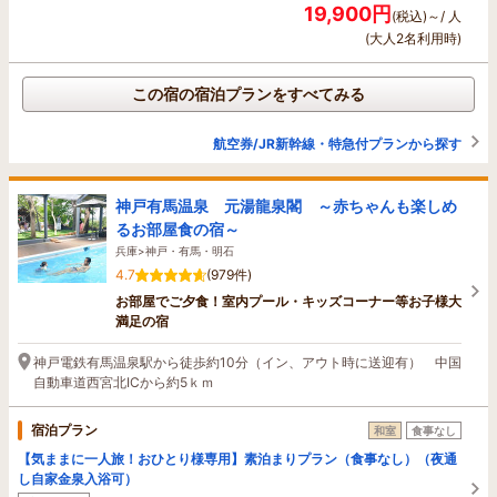
19,900円
(税込)～/ 人
(大人2名利用時)
この宿の宿泊プランをすべてみる
航空券/JR新幹線・特急付プランから探す
神戸有馬温泉 元湯龍泉閣 ～赤ちゃんも楽しめ
るお部屋食の宿～
兵庫>神戸・有馬・明石
4.7
(979件)
お部屋でご夕食！室内プール・キッズコーナー等お子様大
満足の宿
神戸電鉄有馬温泉駅から徒歩約10分（イン、アウト時に送迎有） 中国
自動車道西宮北ICから約5ｋｍ
宿泊プラン
和室
食事なし
【気ままに一人旅！おひとり様専用】素泊まりプラン（食事なし）（夜通
し自家金泉入浴可）