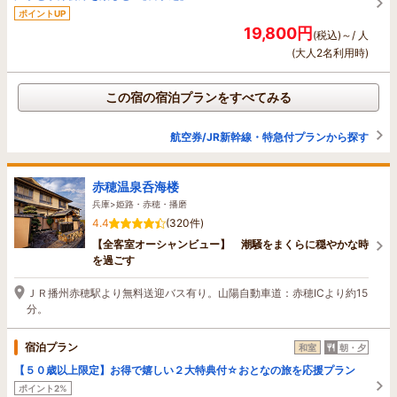
ポイントUP
19,800円
(税込)～/ 人
(大人2名利用時)
この宿の宿泊プランをすべてみる
航空券/JR新幹線・特急付プランから探す
赤穂温泉呑海楼
兵庫>姫路・赤穂・播磨
4.4
(320件)
【全客室オーシャンビュー】 潮騒をまくらに穏やかな時
を過ごす
ＪＲ播州赤穂駅より無料送迎バス有り。山陽自動車道：赤穂ICより約15
分。
宿泊プラン
和室
朝・夕
【５０歳以上限定】お得で嬉しい２大特典付☆おとなの旅を応援プラン
ポイント2%