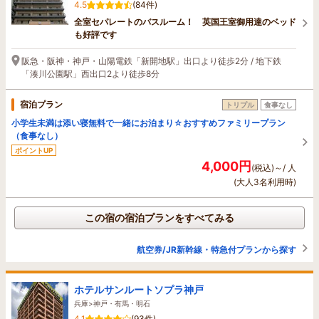
4.5
(84件)
全室セパレートのバスルーム！ 英国王室御用達のベッド
も好評です
阪急・阪神・神戸・山陽電鉄「新開地駅」出口より徒歩2分 / 地下鉄
「湊川公園駅」西出口2より徒歩8分
宿泊プラン
トリプル
食事なし
小学生未満は添い寝無料で一緒にお泊まり☆おすすめファミリープラン
（食事なし）
ポイントUP
4,000円
(税込)～/ 人
(大人3名利用時)
この宿の宿泊プランをすべてみる
航空券/JR新幹線・特急付プランから探す
ホテルサンルートソプラ神戸
兵庫>神戸・有馬・明石
4.1
(93件)