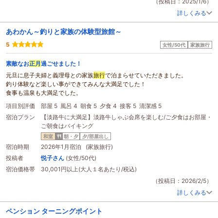
（投稿日：2025/1/6）
詳しくみる
あわかん～釣りと家族の体験型旅館～
5
女性/50代
家族旅行
素敵なお
正月
過ごせました！
元旦に息子夫婦と義理母との家族
旅行
で泊まらせていただきました。
釣り体験など楽しい事ができてみんな大満足でした！
食事も温泉も大満足でした。
項目別評価
部屋 5
風呂 4
朝食 5
夕食 4
接客 5
清潔感 5
宿泊プラン
【淡路牛に大満足】淡路牛しゃぶ会席を楽しむ/ご夕食はお部屋・
ご朝食はバイキング
和室
朝・夕
夕/部屋出し
宿泊時期
2026年1月宿泊 (家族旅行)
投稿者
悦子さん
(女性/50代)
宿泊価格帯
30,001円以上(大人１名あたり/税込)
（投稿日：2026/2/5）
詳しくみる
ペンション ターニングポイント