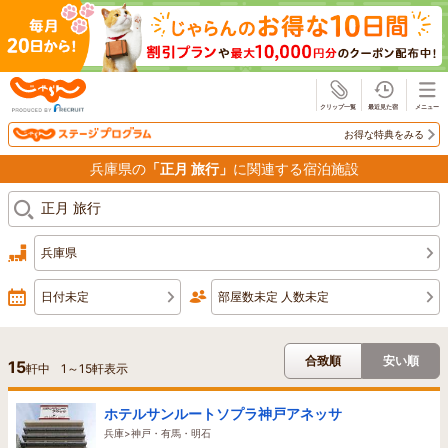
じゃらん
お得な特典をみる
兵庫県の
「正月 旅行」
に関連する宿泊施設
兵庫県
日付未定
部屋数未定 人数未定
合致順
安い順
15
軒中
1
～
15
軒表示
ホテルサンルートソプラ神戸アネッサ
兵庫>神戸・有馬・明石