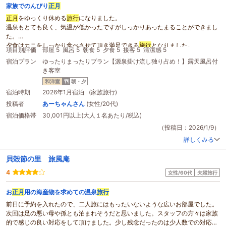
家族でのんびり
正月
正月
をゆっくり休める
旅行
になりました。
温泉もとても良く、気温が低かったですがしっかりあったまることができまし
た。
夕食はカニをしっかり食べさせて頂き満足できる
旅行
となりました。
項目別評価
部屋 5
風呂 5
朝食 5
夕食 5
接客 5
清潔感 5
宿泊プラン
ゆったりまったりプラン【源泉掛け流し独り占め！】露天風呂付
き客室
和洋室
朝・夕
宿泊時期
2026年1月宿泊 (家族旅行)
投稿者
あーちゃんさん
(女性/20代)
宿泊価格帯
30,001円以上(大人１名あたり/税込)
（投稿日：2026/1/9）
詳しくみる
貝殻節の里 旅風庵
4
女性/60代
夫婦旅行
お
正月
用の海産物を求めての温泉
旅行
前日に予約を入れたので、二人旅にはもったいないような広いお部屋でした。
次回は足の悪い母や孫とも泊まれそうだと思いました。スタッフの方々は家族
的で感じの良い対応をして頂けました。少し残念だったのは少人数での対応な