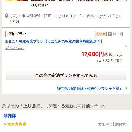
みください
［車］中国自動車道・院庄ＩＣより８０分 / 山陰道・はわいＩCより
１０分
宿泊プラン
その他
朝・夕
まるごと鳥取会席プラン【カニ以外の鳥取の味覚満載会席☆】
ポイント2%
17,600円
(税込)～/ 人
(大人2名利用時)
この宿の宿泊プランをすべてみる
航空券/JR新幹線・特急付プランから探す
鳥取県の
「正月 旅行」
に関連する最新の高評価クチコミ
望湖楼
5
女性/20代
家族旅行