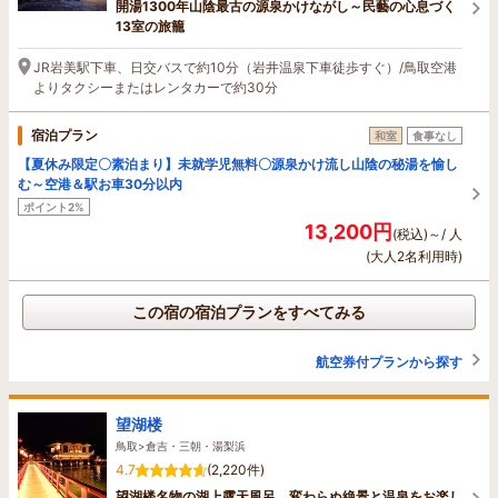
開湯1300年山陰最古の源泉かけながし～民藝の心息づく
13室の旅籠
JR岩美駅下車、日交バスで約10分（岩井温泉下車徒歩すぐ）/鳥取空港
よりタクシーまたはレンタカーで約30分
宿泊プラン
和室
食事なし
【夏休み限定〇素泊まり】未就学児無料〇源泉かけ流し山陰の秘湯を愉し
む～空港＆駅お車30分以内
ポイント2%
13,200円
(税込)～/ 人
(大人2名利用時)
この宿の宿泊プランをすべてみる
航空券付プランから探す
望湖楼
鳥取>倉吉・三朝・湯梨浜
4.7
(2,220件)
望湖楼名物の湖上露天風呂 変わらぬ絶景と温泉をお楽し