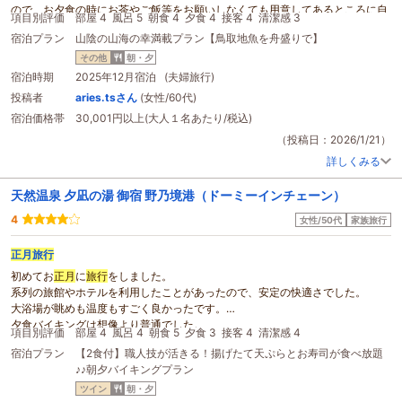
ので、お夕食の時にお茶やご飯等をお願いしなくても用意してあるところに自
項目別評価
部屋 4
風呂 5
朝食 4
夕食 4
接客 4
清潔感 3
由に取りに行ければ負担も少なくなるのではと、こちらも気兼ねなく頂けま
宿泊プラン
山陰の山海の幸満載プラン【鳥取地魚を舟盛りで】
す。（お酒をあまり飲まない方は、食事の時にご飯が欲しくなるものです）お
かずは沢山あるので、何杯もおかわりはしないですよ(笑)
その他
朝・夕
宿泊時期
2025年12月宿泊 (夫婦旅行)
投稿者
aries.tsさん
(女性/60代)
宿泊価格帯
30,001円以上(大人１名あたり/税込)
（投稿日：2026/1/21）
詳しくみる
天然温泉 夕凪の湯 御宿 野乃境港（ドーミーインチェーン）
4
女性/50代
家族旅行
正月
旅行
初めてお
正月
に
旅行
をしました。
系列の旅館やホテルを利用したことがあったので、安定の快適さでした。
大浴場が眺めも温度もすごく良かったです。
夕食バイキングは想像より普通でした。
項目別評価
部屋 4
風呂 4
朝食 5
夕食 3
接客 4
清潔感 4
夜泣きそばは行列でした。
宿泊プラン
【2食付】職人技が活きる！揚げたて天ぷらとお寿司が食べ放題
朝食は、美味しかったです。ご飯のお供がたくさんあり、パンケーキ製造機も
♪♪朝夕バイキングプラン
面白かったです。
窓から見える景色が、どんどん雪で白くなってゆくのを見れて、雪国を体験で
ツイン
朝・夕