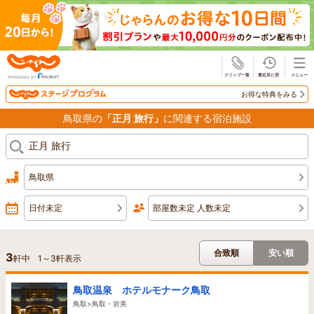
じゃらん
お得な特典をみる
鳥取県の
「正月 旅行」
に関連する宿泊施設
鳥取県
日付未定
部屋数未定 人数未定
合致順
安い順
3
軒中
1
～
3
軒表示
鳥取温泉 ホテルモナーク鳥取
鳥取>鳥取・岩美