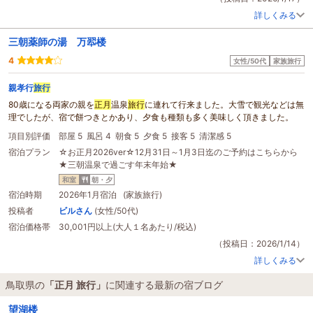
詳しくみる
三朝薬師の湯 万翆楼
4
女性/50代
家族旅行
親孝行
旅行
80歳になる両家の親を
正月
温泉
旅行
に連れて行来ました。大雪で観光などは無
理でしたが、宿で餅つきとかあり、夕食も種類も多く美味しく頂きました。
項目別評価
部屋 5
風呂 4
朝食 5
夕食 5
接客 5
清潔感 5
宿泊プラン
☆お正月2026ver☆12月31日～1月3日迄のご予約はこちらから
★三朝温泉で過ごす年末年始★
和室
朝・夕
宿泊時期
2026年1月宿泊 (家族旅行)
投稿者
ビルさん
(女性/50代)
宿泊価格帯
30,001円以上(大人１名あたり/税込)
（投稿日：2026/1/14）
詳しくみる
鳥取県の
「正月 旅行」
に関連する最新の宿ブログ
望湖楼