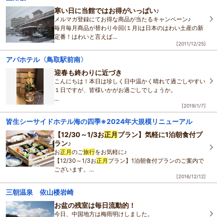
寒い日に当館ではお得がいっぱい♪
メルマガ登録にてお得な商品が当たるキャンペーン♪
毎月毎月商品が替わり今回(１月)は日本のはわい土産の新
定番！はわいと言えば
[2011/12/25]
マカダミアナッツチョコレート♪どなたの手元に届くか
な？お楽しみに～♪
アパホテル〈鳥取駅前南〉
◆過
迎春も終わりに近づき
こんにちは！本日は珍しく日中温かく晴れて過ごしやすい
１日ですが、皆様いかがお過ごしでしょうか。
[2019/1/7]
さて、お
正月
ムードもだんだんと終り、本日から会社は勿
論学校など始まる方が多いのでは？
皆生シーサイドホテル海の四季※2024年大規模リニューアル
お
正月
沢山遊ばれ
【12/30～1/3お
正月
プラン】気軽に1泊朝食付プ
ラン♪
お
正月
のご
旅行
をお気軽に♪
【12/30～1/3お
正月
プラン】1泊朝食付プランのご案内で
ございます。
[2016/12/12]
料理長こだわりの朝食で元気な一日をサポート♪
三朝温泉 依山楼岩崎
観光に、ビジネスに、遅めのチェックインやお得に利用し
たい方
お盆の残室は毎日流動的！
今日、中国地方は梅雨明けしました。