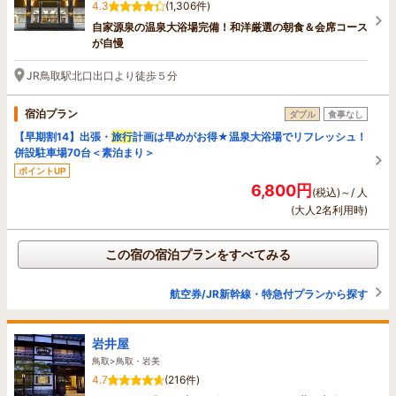
4.3
(1,306件)
自家源泉の温泉大浴場完備！和洋厳選の朝食＆会席コース
が自慢
JR鳥取駅北口出口より徒歩５分
宿泊プラン
ダブル
食事なし
【早期割14】出張・
旅行
計画は早めがお得★温泉大浴場でリフレッシュ！
併設駐車場70台＜素泊まり＞
ポイントUP
6,800円
(税込)～/ 人
(大人2名利用時)
この宿の宿泊プランをすべてみる
航空券/JR新幹線・特急付プランから探す
岩井屋
鳥取>鳥取・岩美
4.7
(216件)