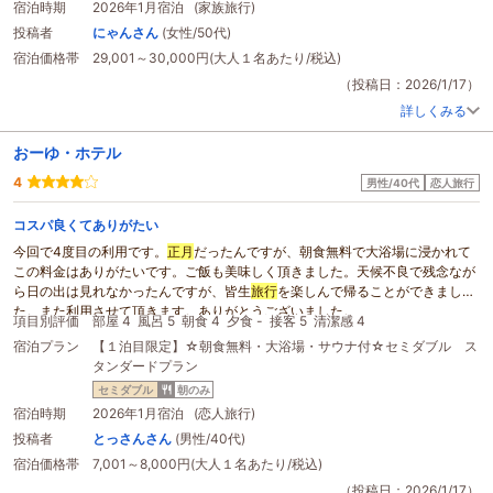
きました。ゆっくりできました。
宿泊時期
2026年1月宿泊 (家族旅行)
投稿者
にゃんさん
(女性/50代)
宿泊価格帯
29,001～30,000円(大人１名あたり/税込)
（投稿日：2026/1/17）
詳しくみる
おーゆ・ホテル
4
男性/40代
恋人旅行
コスパ良くてありがたい
今回で4度目の利用です。
正月
だったんですが、朝食無料で大浴場に浸かれて
この料金はありがたいです。ご飯も美味しく頂きました。天候不良で残念なが
ら日の出は見れなかったんですが、皆生
旅行
を楽しんで帰ることができまし
た。また利用させて頂きます。ありがとうございました。
項目別評価
部屋 4
風呂 5
朝食 4
夕食 -
接客 5
清潔感 4
宿泊プラン
【１泊目限定】☆朝食無料・大浴場・サウナ付☆セミダブル ス
タンダードプラン
セミダブル
朝のみ
宿泊時期
2026年1月宿泊 (恋人旅行)
投稿者
とっさんさん
(男性/40代)
宿泊価格帯
7,001～8,000円(大人１名あたり/税込)
（投稿日：2026/1/17）