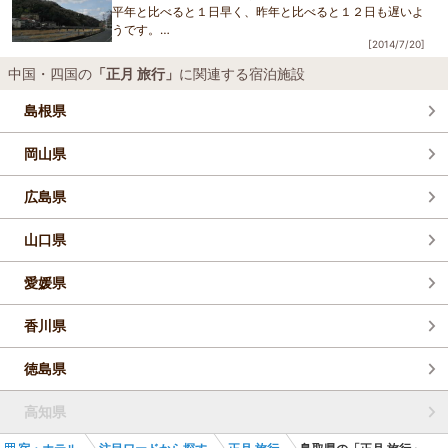
平年と比べると１日早く、昨年と比べると１２日も遅いよ
うです。
[2014/7/20]
去年が早すぎたのかな？
ともあれ、今日から本格的な夏が始まります。
中国・四国の
「正月 旅行」
に関連する宿泊施設
皆様は夏の
旅行
計画を立て終わって
島根県
岡山県
広島県
山口県
愛媛県
香川県
徳島県
高知県