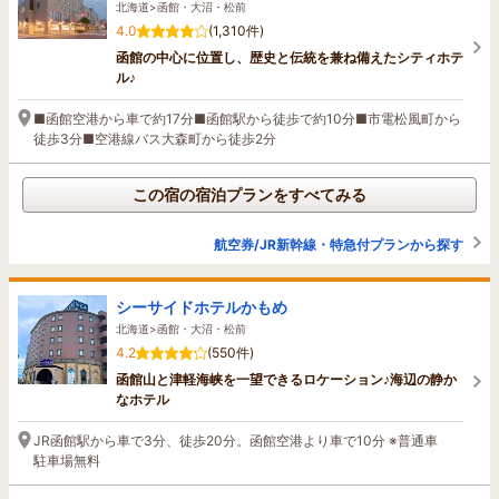
北海道>函館・大沼・松前
4.0
(1,310件)
函館の中心に位置し、歴史と伝統を兼ね備えたシティホテ
ル♪
■函館空港から車で約17分■函館駅から徒歩で約10分■市電松風町から
徒歩3分■空港線バス大森町から徒歩2分
この宿の宿泊プランをすべてみる
航空券/JR新幹線・特急付プランから探す
シーサイドホテルかもめ
北海道>函館・大沼・松前
4.2
(550件)
函館山と津軽海峡を一望できるロケーション♪海辺の静か
なホテル
JR函館駅から車で3分、徒歩20分。函館空港より車で10分 ※普通車
駐車場無料