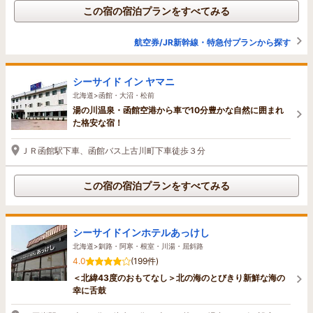
この宿の宿泊プランをすべてみる
航空券/JR新幹線・特急付プランから探す
シーサイド イン ヤマニ
北海道>函館・大沼・松前
湯の川温泉・函館空港から車で10分豊かな自然に囲まれ
た格安な宿！
ＪＲ函館駅下車、函館バス上古川町下車徒歩３分
この宿の宿泊プランをすべてみる
シーサイドインホテルあっけし
北海道>釧路・阿寒・根室・川湯・屈斜路
4.0
(199件)
＜北緯43度のおもてなし＞北の海のとびきり新鮮な海の
幸に舌鼓