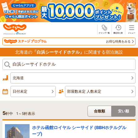
じゃらん
お得な特典をみる
北海道の
「白浜シーサイドホテル」
に関連する宿泊施設
北海道
日付未定
部屋数未定 人数未定
合致順
安い順
5
軒中
1
～
5
軒表示
ホテル函館ロイヤル シーサイド (BBHホテルグル
ープ)