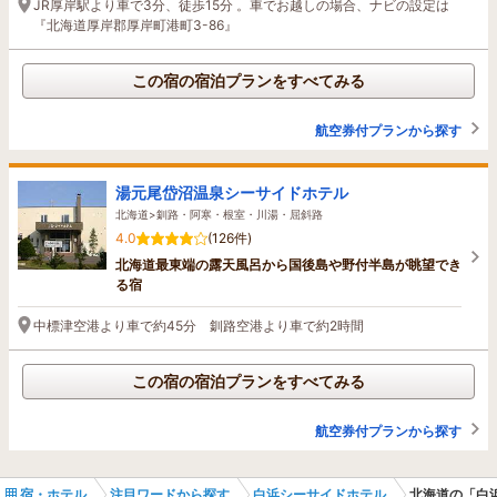
JR厚岸駅より車で3分、徒歩15分 。車でお越しの場合、ナビの設定は
『北海道厚岸郡厚岸町港町3-86』
この宿の宿泊プランをすべてみる
航空券付プランから探す
湯元尾岱沼温泉シーサイドホテル
北海道>釧路・阿寒・根室・川湯・屈斜路
4.0
(126件)
北海道最東端の露天風呂から国後島や野付半島が眺望でき
る宿
中標津空港より車で約45分 釧路空港より車で約2時間
この宿の宿泊プランをすべてみる
航空券付プランから探す
宿・ホテル
注目ワードから探す
白浜シーサイドホテル
北海道の「白