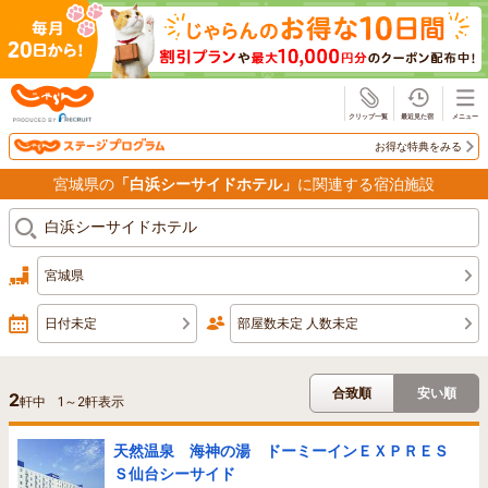
じゃらん
お得な特典をみる
宮城県の
「白浜シーサイドホテル」
に関連する宿泊施設
宮城県
日付未定
部屋数未定 人数未定
合致順
安い順
2
軒中
1
～
2
軒表示
天然温泉 海神の湯 ドーミーインＥＸＰＲＥＳ
Ｓ仙台シーサイド