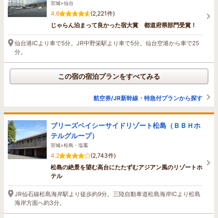
宮城>仙台
4.6
(2,221件)
じゃらん泊まって良かった宿大賞 都道府県部門受賞！
仙台港ICより車で5分。JR中野栄駅より車で5分。仙台空港から車で25
分。
この宿の宿泊プランをすべてみる
航空券/JR新幹線・特急付プランから探す
ブリーズベイシーサイドリゾート松島（ＢＢＨホ
テルグループ）
宮城>松島・塩竈
4.2
(2,743件)
松島の絶景を望む高台にたたずむアジアン風のリゾートホ
テル
JR仙石線松島海岸駅より徒歩約9分。三陸自動車道松島海岸ICより松島
海岸方面へ約3分。