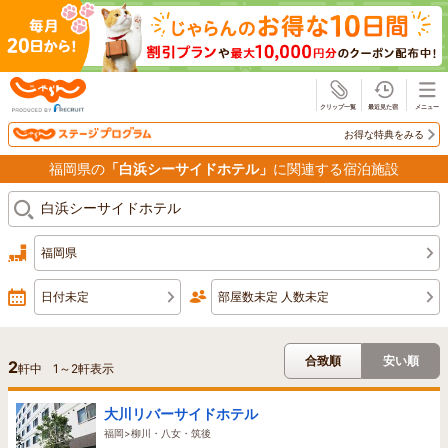
じゃらん
お得な特典をみる
福岡県の
「白浜シーサイドホテル」
に関連する宿泊施設
福岡県
日付未定
部屋数未定 人数未定
合致順
安い順
2
軒中
1
～
2
軒表示
大川リバーサイドホテル
福岡>柳川・八女・筑後