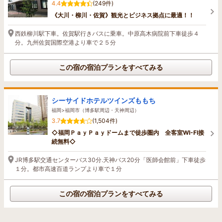
4.4
(249件)
《大川・柳川・佐賀》観光とビジネス拠点に最適！！
西鉄柳川駅下車。佐賀駅行きバスに乗車。中原高木病院前下車徒歩４
分。九州佐賀国際空港より車で２５分
この宿の宿泊プランをすべてみる
シーサイドホテルツインズももち
福岡>福岡市（博多駅周辺・天神周辺）
3.7
(1,504件)
◇福岡ＰａｙＰａｙドームまで徒歩圏内 全客室WI-FI接
続無料◇
JR博多駅交通センターバス30分.天神バス20分「医師会館前」下車徒歩
１分。都市高速百道ランプより車で１分
この宿の宿泊プランをすべてみる