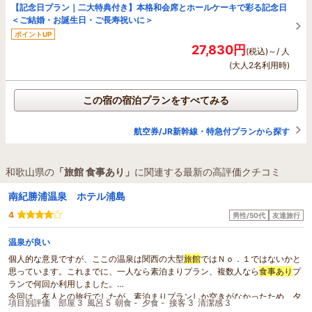
【記念日プラン｜二大特典付き】本格和会席とホールケーキで彩る記念日
＜ご結婚・お誕生日・ご長寿祝いに＞
ポイントUP
27,830円
(税込)～/ 人
(大人2名利用時)
この宿の宿泊プランをすべてみる
航空券/JR新幹線・特急付プランから探す
和歌山県の
「旅館 食事あり」
に関連する最新の高評価クチコミ
南紀勝浦温泉 ホテル浦島
4
男性/50代
友達旅行
温泉が良い
個人的な意見ですが、ここの温泉は関西の大型
旅館
ではＮｏ．１ではないかと
思っています。これまでに、一人なら素泊まりプラン、複数人なら
食事あり
プ
ランで何回か利用しました。
今回は、友人との旅行でしたが、素泊まりプランしか空きがなかったため、夕
項目別評価
部屋 3
風呂 5
朝食 -
夕食 -
接客 3
清潔感 3
食は館内の食事処「美成」さんを利用しました。十分美味しかったですし、良