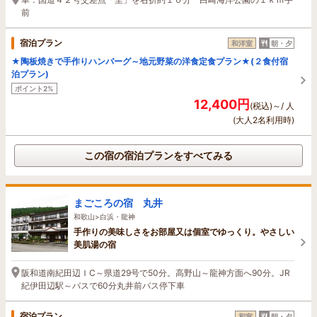
前
宿泊プラン
和洋室
朝・夕
★陶板焼きで手作りハンバーグ～地元野菜の洋食定食プラン★(２食付宿
泊プラン)
ポイント2%
12,400円
(税込)～/ 人
(大人2名利用時)
この宿の宿泊プランをすべてみる
まごころの宿 丸井
和歌山>白浜・龍神
手作りの美味しさをお部屋又は個室でゆっくり。やさしい
美肌湯の宿
阪和道南紀田辺ＩC～県道29号で50分。高野山～龍神方面へ90分。JR
紀伊田辺駅～バスで60分丸井前バス停下車
宿泊プラン
和室
朝・夕