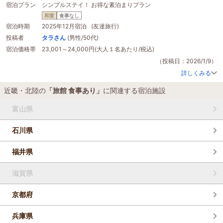
宿泊プラン
シンプルステイ！ お得な素泊まりプラン
心的な価格だったので満足です。
難点は、本館のフロント部分が工事中とのことで、また、ほぼ満室ということ
和室
食事なし
で、チェックインに１５分、チェックアウトに１０分くらい並んだことです。
宿泊時期
2025年12月宿泊 (友達旅行)
もう少し工夫していただけたらと思います。あと、年末ということもあります
投稿者
タラさん
(男性/50代)
が、素泊まりで23，000円というのはさすがに割高感がありました。昨今の物
宿泊価格帯
23,001～24,000円(大人１名あたり/税込)
価高騰によりやむを得ない部分もあると思いますが、ここの温泉のファンとし
ては、今後も気軽に行きたいので、ぜひ、お得に利用できるプランを継続して
（投稿日：2026/1/9）
いただけたら嬉しいです。
詳しくみる
近畿・北陸の
「旅館 食事あり」
に関連する宿泊施設
富山県
石川県
福井県
滋賀県
京都府
兵庫県