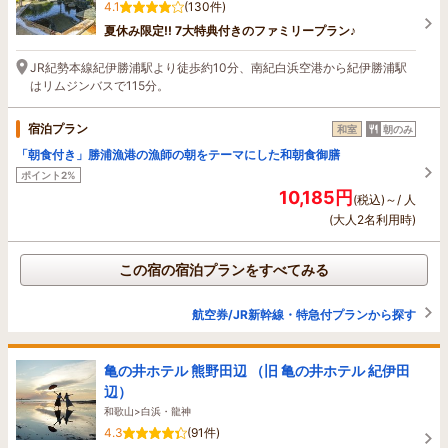
4.1
(130件)
夏休み限定!! 7大特典付きのファミリープラン♪
JR紀勢本線紀伊勝浦駅より徒歩約10分、南紀白浜空港から紀伊勝浦駅
はリムジンバスで115分。
宿泊プラン
和室
朝のみ
「朝食付き」勝浦漁港の漁師の朝をテーマにした和朝食御膳
ポイント2%
10,185円
(税込)～/ 人
(大人2名利用時)
この宿の宿泊プランをすべてみる
航空券/JR新幹線・特急付プランから探す
亀の井ホテル 熊野田辺 （旧 亀の井ホテル 紀伊田
辺）
和歌山>白浜・龍神
4.3
(91件)