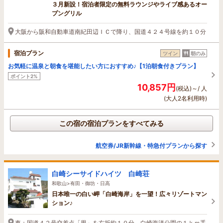
３月新設！宿泊者限定の無料ラウンジやライブ感あるオー
プングリル
大阪から阪和自動車道南紀田辺ＩＣで降り、国道４２４号線を約１０分
宿泊プラン
ツイン
朝のみ
お気軽に温泉と朝食を堪能したい方におすすめ♪【1泊朝食付きプラン】
ポイント2%
10,857円
(税込)～/ 人
(大人2名利用時)
この宿の宿泊プランをすべてみる
航空券/JR新幹線・特急付プランから探す
白崎シーサイドハイツ 白崎荘
和歌山>有田・御坊・日高
日本唯一の白い岬「白崎海岸」を一望！広々リゾートマン
ション♪
車：国道４２号交差点「里」を右折約１０分 白崎海洋公園の１ｋｍ手