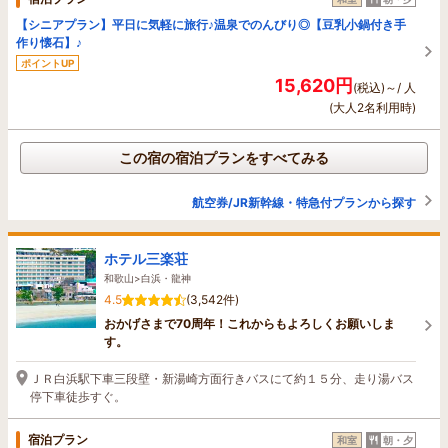
【シニアプラン】平日に気軽に旅行♪温泉でのんびり◎【豆乳小鍋付き手
作り懐石】♪
ポイントUP
15,620円
(税込)～/ 人
(大人2名利用時)
この宿の宿泊プランをすべてみる
航空券/JR新幹線・特急付プランから探す
ホテル三楽荘
和歌山>白浜・龍神
4.5
(3,542件)
おかげさまで70周年！これからもよろしくお願いしま
す。
ＪＲ白浜駅下車三段壁・新湯崎方面行きバスにて約１５分、走り湯バス
停下車徒歩すぐ。
宿泊プラン
和室
朝・夕