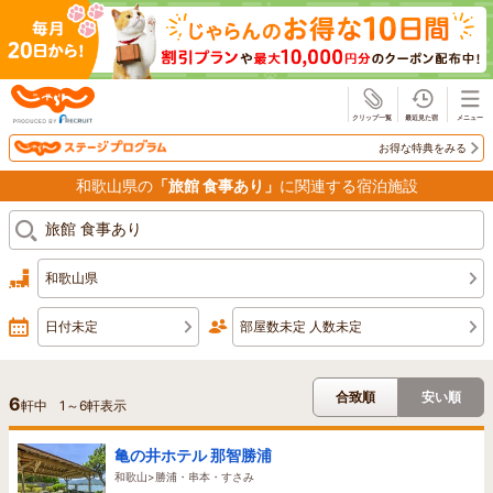
じゃらん
お得な特典をみる
和歌山県の
「旅館 食事あり」
に関連する宿泊施設
和歌山県
日付未定
部屋数未定 人数未定
合致順
安い順
6
軒中
1
～
6
軒表示
亀の井ホテル 那智勝浦
和歌山>勝浦・串本・すさみ