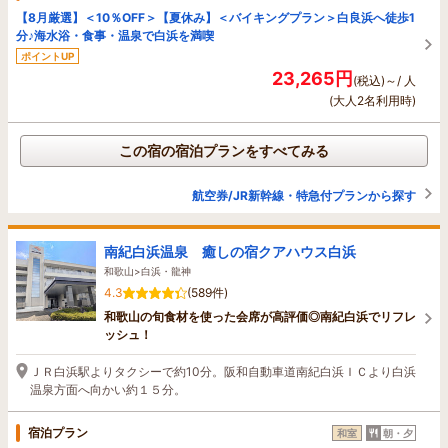
【8月厳選】＜10％OFF＞【夏休み】＜バイキングプラン＞白良浜へ徒歩1
分♪海水浴・食事・温泉で白浜を満喫
ポイントUP
23,265円
(税込)～/ 人
(大人2名利用時)
この宿の宿泊プランをすべてみる
航空券/JR新幹線・特急付プランから探す
南紀白浜温泉 癒しの宿クアハウス白浜
和歌山>白浜・龍神
4.3
(589件)
和歌山の旬食材を使った会席が高評価◎南紀白浜でリフレ
ッシュ！
ＪＲ白浜駅よりタクシーで約10分。阪和自動車道南紀白浜ＩＣより白浜
温泉方面へ向かい約１５分。
宿泊プラン
和室
朝・夕