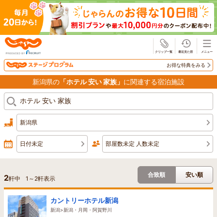
じゃらん
お得な特典をみる
新潟県の
「ホテル 安い 家族」
に関連する宿泊施設
新潟県
日付未定
部屋数未定 人数未定
合致順
安い順
2
軒中
1
～
2
軒表示
カントリーホテル新潟
新潟>新潟・月岡・阿賀野川