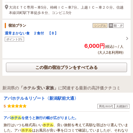
大潟ＥＴＣ専用～車5分。柿崎ＩＣ～車7分。上越ＩＣ～車２０分。信越
本線潟町駅下車徒歩８分、コンビニ5分
宿泊プラン
シングル
朝・夕
通常まかない食 ２食付 【Ｂ】
ポイント2%
6,000円
(税込)～/ 人
(大人2名利用時)
この宿の宿泊プランをすべてみる
新潟県の
「ホテル 安い 家族」
に関連する最新の高評価クチコミ
アパホテル＆リゾート〈新潟駅前大通〉
5
男性/60代
夫婦旅行
アパ
ホテル
を使うと旅行の幅が広がりました。
旅行はいつも格式高いい
ホテル
、良い旅館を考えて高額な宿ばかり選んでいま
した。アパ
ホテル
はお風呂が良い事を口コミで確認していましたが、それなり