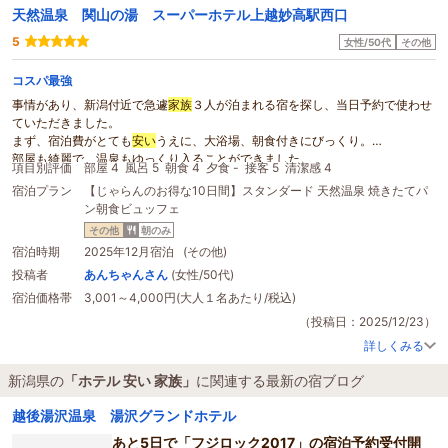
特に女性は気に入ると思います。
天然温泉 関山の湯 スーパーホテル上越妙高駅西口
人気の理由がわかり、ほかの人にも強くおすすめしたくなりました。スノーチ
ュービングも面白くて
5
家族
で楽しい思い出が出来ました。こちらに泊まって良
女性/50代
その他
かったです。ありがとうございました。
コスパ最強
事情があり、新潟付近で急遽
家族
３人が泊まれる宿を探し、当日予約で使わせ
ていただきました。
まず、宿泊費がとても
安い
うえに、大浴場、朝食付きにびっくり。
部屋も綺麗で、温泉もゆっくり入ることができました。
項目別評価
部屋 4
風呂 5
朝食 4
夕食 -
接客 5
清潔感 4
フリードリンクコーナー、朝食も美味しく、コスパ最強の
ホテル
です。
宿泊プラン
【じゃらんのお得な10日間】スタンダード 天然温泉 焼きたてパ
スタッフも親切で、次は観光で訪れたいと思います。
ン朝食ビュッフェ
その他
朝のみ
宿泊時期
2025年12月宿泊 (その他)
投稿者
あんちゃんさん
(女性/50代)
宿泊価格帯
3,001～4,000円(大人１名あたり/税込)
（投稿日：2025/12/23）
詳しくみる
新潟県の
「ホテル 安い 家族」
に関連する最新の宿ブログ
越後湯沢温泉 湯沢グランドホテル
あと5日で「フジロック2017」の宿泊予約受付開