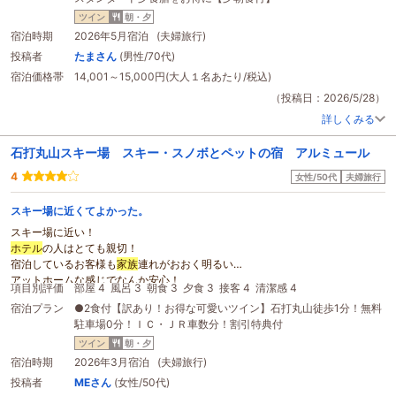
ツイン
朝・夕
宿泊時期
2026年5月宿泊 (夫婦旅行)
投稿者
たまさん
(男性/70代)
宿泊価格帯
14,001～15,000円(大人１名あたり/税込)
（投稿日：2026/5/28）
詳しくみる
石打丸山スキー場 スキー・スノボとペットの宿 アルミュール
4
女性/50代
夫婦旅行
スキー場に近くてよかった。
スキー場に近い！
ホテル
の人はとても親切！
宿泊しているお客様も
家族
連れがおおく明るい
アットホームな感じでなんか安心！
項目別評価
部屋 4
風呂 3
朝食 3
夕食 3
接客 4
清潔感 4
料金も
安い
！
宿泊プラン
●2食付【訳あり！お得な可愛いツイン】石打丸山徒歩1分！無料
駐車場0分！ＩＣ・ＪＲ車数分！割引特典付
ツイン
朝・夕
宿泊時期
2026年3月宿泊 (夫婦旅行)
投稿者
MEさん
(女性/50代)