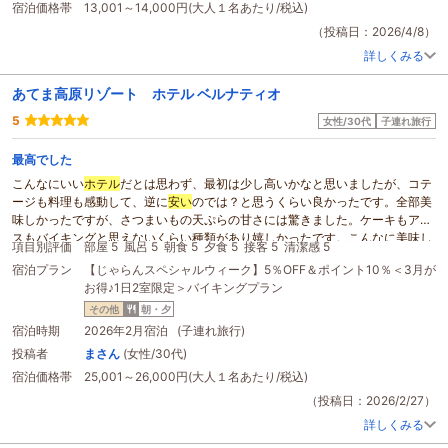
宿泊価格帯
13,001～14,000円(大人１名あたり/税込)
（投稿日：2026/4/8）
詳しくみる
あてま高原リゾート ホテル ベルナティオ
5
女性/30代
子連れ旅行
最高でした
こんなにいい
ホテル
だとは思わず、最初は少し高いかなと思いましたが、コテ
ージも料理も感動して、逆に
安い
のでは？と思うくらい良かったです。全部美
味しかったですが、さつまいもの天ぷらの甘さには驚きました。ケーキもアイ
スもバイキングと思えないくらい種類があり嬉しかったです。こんなに美味し
項目別評価
部屋 5
風呂 5
朝食 5
夕食 5
接客 5
清潔感 5
くてテンションあがるバイキングは初めてでした。
宿泊プラン
【じゃらんスペシャルウィーク】5％OFF＆ポイント10％＜3月が
こんなきれいなコテージに泊まったのも初めてだったので、とても快適でし
お得♪1日2室限定＞バイキングプラン
た。オリジナルアメニティもすごく良かったです。
コテージだったのでたくさん送迎いただきましたが、毎回笑顔で感じよく対応
その他
朝・夕
いただき嬉しかったです。接客も良くてずっといたくなるくらい居心地が良か
宿泊時期
2026年2月宿泊 (子連れ旅行)
ったです。帰り際にロビーで聴いたピアノもとても素敵でした。
投稿者
まさん
(女性/30代)
浴室にほうじ茶があったり、脱衣所にシャンプーバーやタオル、ビニール袋が
宿泊価格帯
25,001～26,000円(大人１名あたり/税込)
置いてあったり、チェックアウト後も温泉に入れたり、2歳の子連れだったの
でトイレ個室内にお尻ふきがあったのもとても助かりました。かゆいところに
（投稿日：2026/2/27）
手が届くというか、気が利くところが至るところにありました。細かいところ
詳しくみる
もお客様目線に立っていて素晴らしかったです。センスがいい
ホテル
なので、