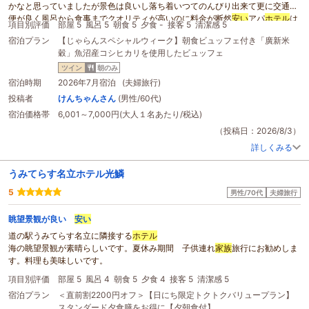
かなと思っていましたが景色は良いし落ち着いつてのんびり出来て更に交通の
便が良く風呂から食事までクオリティが高いのに料金が断然
安い
アパ
ホテル
は
項目別評価
部屋 5
風呂 5
朝食 5
夕食 -
接客 5
清潔感 5
最高です。沢山浮いたお金で体験するテ―マを増やしたりお土産を沢山
家族
に
宿泊プラン
【じゃらんスペシャルウィーク】朝食ビュッフェ付き「廣新米
買えてとても満足です。
穀」魚沼産コシヒカリを使用したビュッフェ
ツイン
朝のみ
宿泊時期
2026年7月宿泊 (夫婦旅行)
投稿者
けんちゃんさん
(男性/60代)
宿泊価格帯
6,001～7,000円(大人１名あたり/税込)
（投稿日：2026/8/3）
詳しくみる
うみてらす名立ホテル光鱗
5
男性/70代
夫婦旅行
眺望景観が良い
安い
道の駅うみてらす名立に隣接する
ホテル
海の眺望景観が素晴らしいです。夏休み期間 子供連れ
家族
旅行にお勧めしま
す。料理も美味しいです。
項目別評価
部屋 5
風呂 4
朝食 5
夕食 4
接客 5
清潔感 5
宿泊プラン
＜直前割2200円オフ＞【日にち限定トクトクバリュープラン】
スタンダード夕食膳をお得に【夕朝食付】