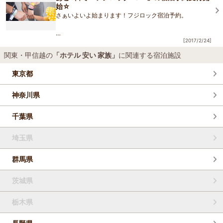
始☆
さぁいよいよ始まります！フジロック宿泊予約。
[2017/2/24]
湯沢グランド
ホテル
では、毎年3月1日からフジロック期
間の予約受付を開始致します。
関東・甲信越の
「ホテル 安い 家族」
に関連する宿泊施設
東京都
既にチケットをＧＥＴ済みで、「あとは宿のキープだけ
だ！」と思ってら
神奈川県
千葉県
埼玉県
群馬県
茨城県
栃木県