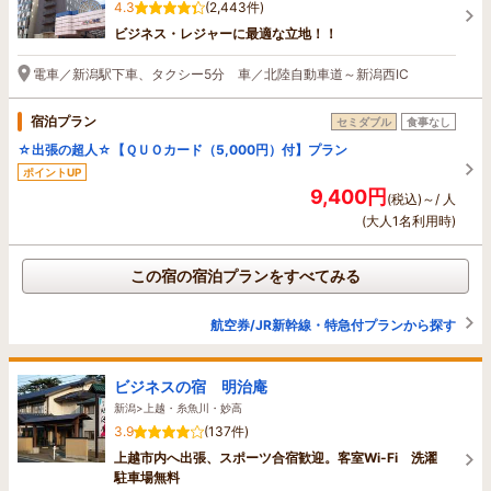
4.3
(2,443件)
ビジネス・レジャーに最適な立地！！
電車／新潟駅下車、タクシー5分 車／北陸自動車道～新潟西IC
宿泊プラン
セミダブル
食事なし
☆出張の超人☆【ＱＵＯカード（5,000円）付】プラン
ポイントUP
9,400円
(税込)～/ 人
(大人1名利用時)
この宿の宿泊プランをすべてみる
航空券/JR新幹線・特急付プランから探す
ビジネスの宿 明治庵
新潟>上越・糸魚川・妙高
3.9
(137件)
上越市内へ出張、スポーツ合宿歓迎。客室Wi-Fi 洗濯
駐車場無料