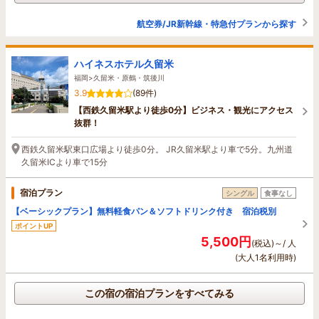
航空券/JR新幹線・特急付プランから探す
ハイネスホテル久留米
福岡>久留米・原鶴・筑後川
3.9
(89件)
【西鉄久留米駅より徒歩0分】ビジネス・観光にアクセス
抜群！
西鉄久留米駅東口広場より徒歩0分。 JR久留米駅より車で5分。九州道
久留米ICより車で15分
宿泊プラン
シングル
食事なし
【ベーシックプラン】無料軽食パン＆ソフトドリンク付き 宿泊税別
ポイントUP
5,500円
(税込)～/ 人
(大人1名利用時)
この宿の宿泊プランをすべてみる