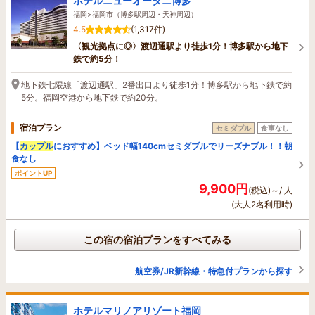
ホテルニューオータニ博多
福岡>福岡市（博多駅周辺・天神周辺）
4.5
(1,317件)
〈観光拠点に◎〉渡辺通駅より徒歩1分！博多駅から地下
鉄で約5分！
地下鉄七隈線「渡辺通駅」2番出口より徒歩1分！博多駅から地下鉄で約
5分。福岡空港から地下鉄で約20分。
宿泊プラン
セミダブル
食事なし
【
カップル
におすすめ】ベッド幅140cmセミダブルでリーズナブル！！朝
食なし
ポイントUP
9,900円
(税込)～/ 人
(大人2名利用時)
この宿の宿泊プランをすべてみる
航空券/JR新幹線・特急付プランから探す
ホテルマリノアリゾート福岡