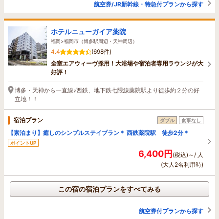
航空券/JR新幹線・特急付プランから探す
ホテルニューガイア薬院
福岡>福岡市（博多駅周辺・天神周辺）
4.4
(698件)
全室エアウィーヴ採用！大浴場や宿泊者専用ラウンジが大
好評！
博多・天神から一直線♪西鉄、地下鉄七隈線薬院駅より徒歩約２分の好
立地！！
宿泊プラン
ダブル
食事なし
【素泊まり】癒しのシンプルステイプラン＊ 西鉄薬院駅 徒歩2分＊
ポイントUP
6,400円
(税込)～/ 人
(大人2名利用時)
この宿の宿泊プランをすべてみる
航空券付プランから探す