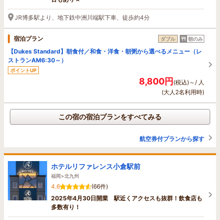
JR博多駅より、地下鉄中洲川端駅下車、徒歩約4分
宿泊プラン
ダブル
朝のみ
【Dukes Standard】朝食付／和食・洋食・朝粥から選べるメニュー（レ
ストランAM6:30～）
ポイントUP
8,800円
(税込)～/ 人
(大人2名利用時)
この宿の宿泊プランをすべてみる
航空券付プランから探す
ホテルリファレンス小倉駅前
福岡>北九州
4.6
(66件)
2025年4月30日開業 駅近くアクセスも抜群！飲食店も
多数有り！