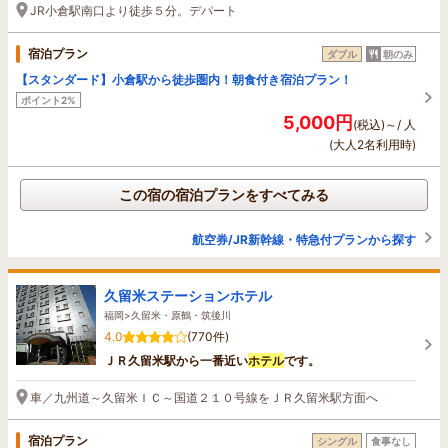
JR小倉駅南口より徒歩５分。デパート
宿泊プラン
ダブル
朝のみ
【スタンダード】小倉駅から徒歩圏内！朝食付き宿泊プラン！
ポイント2%
5,000円
(税込)～/ 人
(大人2名利用時)
この宿の宿泊プランをすべてみる
航空券/JR新幹線・特急付プランから探す
久留米ステーションホテル
福岡>久留米・原鶴・筑後川
4.0
(770件)
ＪＲ久留米駅から一番近い
ホテル
です。
車／九州道～久留米ＩＣ～国道２１０号線をＪＲ久留米駅方面へ
宿泊プラン
シングル
食事なし