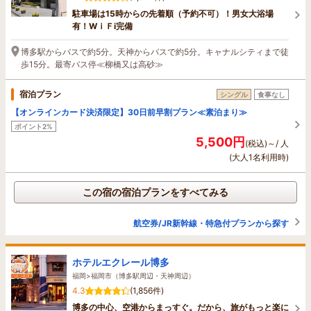
駐車場は15時からの先着順（予約不可）！男女大浴場
有！WｉＦi完備
博多駅からバスで約5分。天神からバスで約5分。キャナルシティまで徒
歩15分。最寄バス停≪柳橋又は高砂≫
宿泊プラン
シングル
食事なし
【オンラインカード決済限定】30日前早割プラン≪素泊まり≫
ポイント2%
5,500円
(税込)～/ 人
(大人1名利用時)
この宿の宿泊プランをすべてみる
航空券/JR新幹線・特急付プランから探す
ホテルエクレール博多
福岡>福岡市（博多駅周辺・天神周辺）
4.3
(1,856件)
博多の中心、空港からまっすぐ。だから、旅がもっと楽に