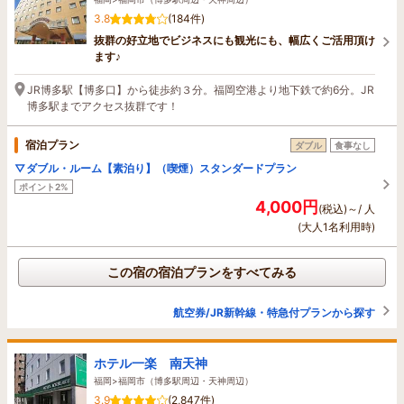
3.8
(184件)
抜群の好立地でビジネスにも観光にも、幅広くご活用頂け
ます♪
JR博多駅【博多口】から徒歩約３分。福岡空港より地下鉄で約6分。JR
博多駅までアクセス抜群です！
宿泊プラン
ダブル
食事なし
▽ダブル・ルーム【素泊り】（喫煙）スタンダードプラン
ポイント2%
4,000円
(税込)～/ 人
(大人1名利用時)
この宿の宿泊プランをすべてみる
航空券/JR新幹線・特急付プランから探す
ホテル一楽 南天神
福岡>福岡市（博多駅周辺・天神周辺）
3.9
(2,847件)