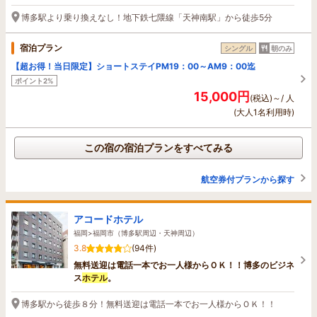
博多駅より乗り換えなし！地下鉄七隈線「天神南駅」から徒歩5分
宿泊プラン
シングル
朝のみ
【超お得！当日限定】ショートステイPM19：00～AM9：00迄
ポイント2%
15,000円
(税込)～/ 人
(大人1名利用時)
この宿の宿泊プランをすべてみる
航空券付プランから探す
アコードホテル
福岡>福岡市（博多駅周辺・天神周辺）
3.8
(94件)
無料送迎は電話一本でお一人様からＯＫ！！博多のビジネ
ス
ホテル
。
博多駅から徒歩８分！無料送迎は電話一本でお一人様からＯＫ！！