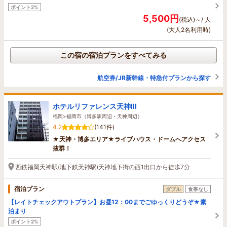
ポイント2%
5,500円
(税込)～/ 人
(大人2名利用時)
この宿の宿泊プランをすべてみる
航空券/JR新幹線・特急付プランから探す
ホテルリファレンス天神Ⅲ
福岡>福岡市（博多駅周辺・天神周辺）
4.2
(141件)
★天神・博多エリア★ライブハウス・ドームへアクセス
抜群！
西鉄福岡天神駅(地下鉄天神駅)天神地下街の西1出口から徒歩7分
宿泊プラン
ダブル
食事なし
【レイトチェックアウトプラン】お昼12：00までごゆっくりどうぞ★素
泊まり
ポイント2%