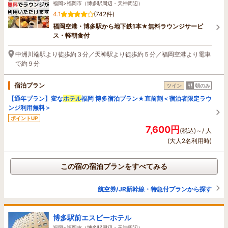
福岡>福岡市（博多駅周辺・天神周辺）
4.1
(742件)
福岡空港・博多駅から地下鉄1本★無料ラウンジサービ
ス・軽朝食付
中洲川端駅より徒歩約３分／天神駅より徒歩約５分／福岡空港より電車
で約９分
宿泊プラン
ツイン
朝のみ
【通年プラン】変な
ホテル
福岡 博多宿泊プラン★直前割＜宿泊者限定ラウ
ンジ利用無料＞
ポイントUP
7,600円
(税込)～/ 人
(大人2名利用時)
この宿の宿泊プランをすべてみる
航空券/JR新幹線・特急付プランから探す
博多駅前エスビーホテル
福岡>福岡市（博多駅周辺・天神周辺）