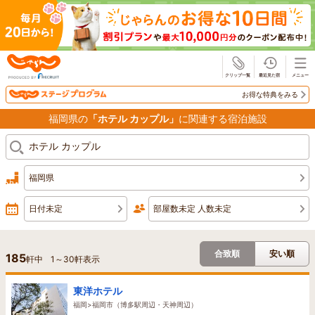
じゃらん
お得な特典をみる
福岡県の
「ホテル カップル」
に関連する宿泊施設
福岡県
日付未定
部屋数未定 人数未定
合致順
安い順
185
軒中
1
～
30
軒表示
東洋ホテル
福岡>福岡市（博多駅周辺・天神周辺）