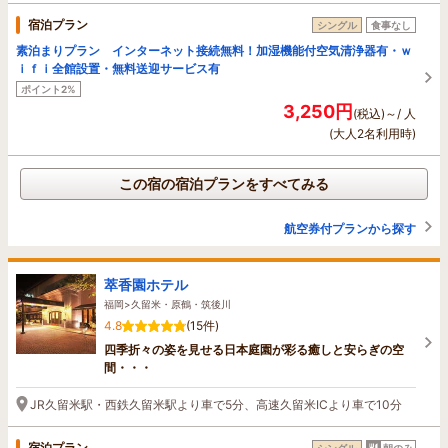
宿泊プラン
シングル
食事なし
素泊まりプラン インターネット接続無料！加湿機能付空気清浄器有・ｗ
ｉｆｉ全館設置・無料送迎サービス有
ポイント2%
3,250円
(税込)～/ 人
(大人2名利用時)
この宿の宿泊プランをすべてみる
航空券付プランから探す
萃香園ホテル
福岡>久留米・原鶴・筑後川
4.8
(15件)
四季折々の姿を見せる日本庭園が彩る癒しと安らぎの空
間・・・
JR久留米駅・西鉄久留米駅より車で5分、高速久留米ICより車で10分
宿泊プラン
シングル
朝のみ