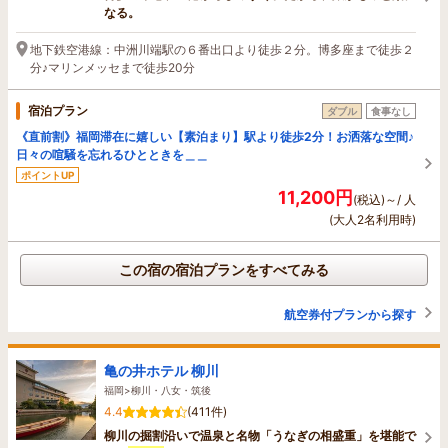
なる。
地下鉄空港線：中洲川端駅の６番出口より徒歩２分。博多座まで徒歩２
分♪マリンメッセまで徒歩20分
宿泊プラン
ダブル
食事なし
《直前割》福岡滞在に嬉しい【素泊まり】駅より徒歩2分！お洒落な空間♪
日々の喧騒を忘れるひとときを＿＿
ポイントUP
11,200円
(税込)～/ 人
(大人2名利用時)
この宿の宿泊プランをすべてみる
航空券付プランから探す
亀の井ホテル 柳川
福岡>柳川・八女・筑後
4.4
(411件)
柳川の掘割沿いで温泉と名物「うなぎの相盛重」を堪能で