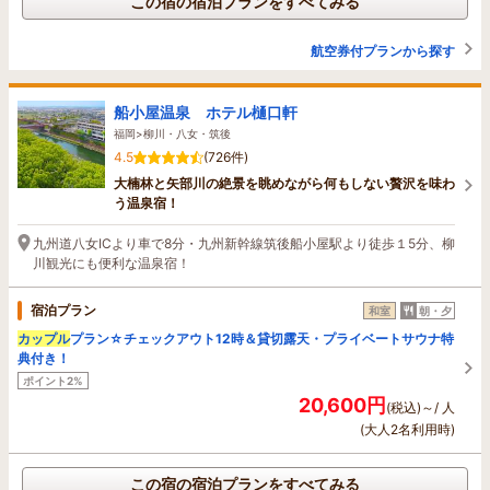
この宿の宿泊プランをすべてみる
航空券付プランから探す
船小屋温泉 ホテル樋口軒
福岡>柳川・八女・筑後
4.5
(726件)
大楠林と矢部川の絶景を眺めながら何もしない贅沢を味わ
う温泉宿！
九州道八女ICより車で8分・九州新幹線筑後船小屋駅より徒歩１5分、柳
川観光にも便利な温泉宿！
宿泊プラン
和室
朝・夕
カップル
プラン☆チェックアウト12時＆貸切露天・プライベートサウナ特
典付き！
ポイント2%
20,600円
(税込)～/ 人
(大人2名利用時)
この宿の宿泊プランをすべてみる