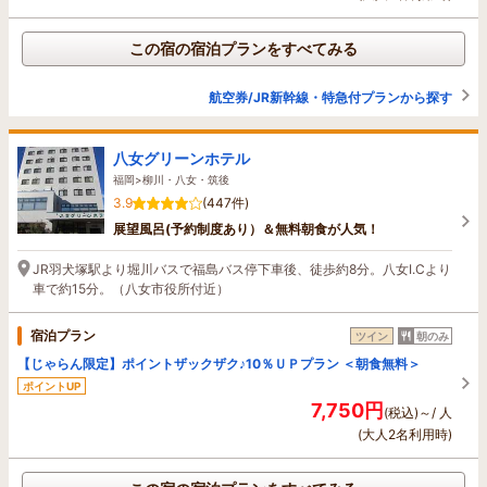
この宿の宿泊プランをすべてみる
航空券/JR新幹線・特急付プランから探す
八女グリーンホテル
福岡>柳川・八女・筑後
3.9
(447件)
展望風呂(予約制度あり）＆無料朝食が人気！
JR羽犬塚駅より堀川バスで福島バス停下車後、徒歩約8分。八女I.Cより
車で約15分。（八女市役所付近）
宿泊プラン
ツイン
朝のみ
【じゃらん限定】ポイントザックザク♪10％ＵＰプラン ＜朝食無料＞
ポイントUP
7,750円
(税込)～/ 人
(大人2名利用時)