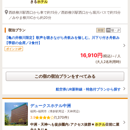
きる
ホテル
西鉄柳川駅西口から車で約15分／西鉄柳川駅西口から堀川バスで約15分
／みやま柳川ICから約20分
宿泊プラン
和室
朝・夕
【亀の井柳川限定】歌声を聴きながら舟飲みを愉しむ。川下り付き舟飲み
【季節の会席／2食付】
ポイントUP
16,910円
(税込)～/ 人
(大人2名利用時)
この宿の宿泊プランをすべてみる
航空券/JR新幹線・特急付プランから探す
デュークスホテル中洲
福岡>福岡市（博多駅周辺・天神周辺）
3.9
(1,370件)
中洲・天神へも徒歩圏内♪アクセス抜群★
ホテル
目前に屋
台もあり★