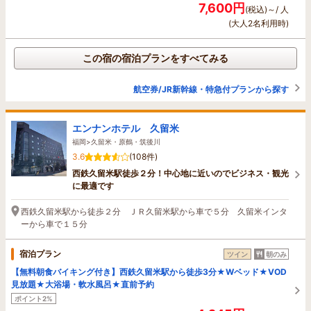
7,600円
(税込)～/ 人
(大人2名利用時)
この宿の宿泊プランをすべてみる
航空券/JR新幹線・特急付プランから探す
エンナンホテル 久留米
福岡>久留米・原鶴・筑後川
3.6
(108件)
西鉄久留米駅徒歩２分！中心地に近いのでビジネス・観光
に最適です
西鉄久留米駅から徒歩２分 ＪＲ久留米駅から車で５分 久留米インタ
ーから車で１５分
宿泊プラン
ツイン
朝のみ
【無料朝食バイキング付き】西鉄久留米駅から徒歩3分★Wベッド★VOD
見放題★大浴場・軟水風呂★直前予約
ポイント2%