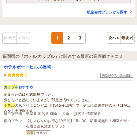
航空券付プランから探す
1
2
3
|< 最初
< 前へ
次へ >
最後 >|
福岡県の
「ホテル カップル」
に関連する最新の高評価クチコミ
ホテルポートヒルズ福岡
4
男性/40代
恋人旅行
カップル
おすすめ
泊まったのは和式部屋でした。
少し古いと感じていますが、部屋は汚れていません。
ホテル
のあたりにコンビニ（徒歩5分以内）で、そばに高速道路の入り口があ
るから大便利です。
項目別評価
部屋 5
風呂 5
朝食 -
夕食 -
接客 5
清潔感 5
宿泊プラン
【じゃらんのお得な10日間】15：00～駐車場無料！和室６畳・
布団２組素泊まりプラン
和室
食事なし