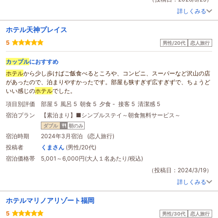
詳しくみる
ホテル天神プレイス
5
男性/20代
恋人旅行
カップル
におすすめ
ホテル
から少し歩けばご飯食べるところや、コンビニ、スーパーなど沢山の店
があったので、泊まりやすかったです。部屋も狭すぎず広すぎずで、ちょうど
いい感じの
ホテル
でした。
項目別評価
部屋 5
風呂 5
朝食 5
夕食 -
接客 5
清潔感 5
宿泊プラン
【素泊まり】■シンプルステイ～朝食無料サービス～
ダブル
朝のみ
宿泊時期
2024年3月宿泊 (恋人旅行)
投稿者
くまさん
(男性/20代)
宿泊価格帯
5,001～6,000円(大人１名あたり/税込)
（投稿日：2024/3/19）
詳しくみる
ホテルマリノアリゾート福岡
5
男性/30代
恋人旅行