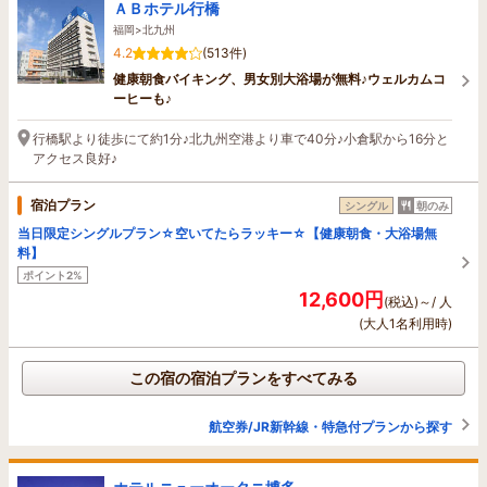
ＡＢホテル行橋
福岡>北九州
4.2
(513件)
健康朝食バイキング、男女別大浴場が無料♪ウェルカムコ
ーヒーも♪
行橋駅より徒歩にて約1分♪北九州空港より車で40分♪小倉駅から16分と
アクセス良好♪
宿泊プラン
シングル
朝のみ
当日限定シングルプラン☆空いてたらラッキー☆【健康朝食・大浴場無
料】
ポイント2%
12,600円
(税込)～/ 人
(大人1名利用時)
この宿の宿泊プランをすべてみる
航空券/JR新幹線・特急付プランから探す