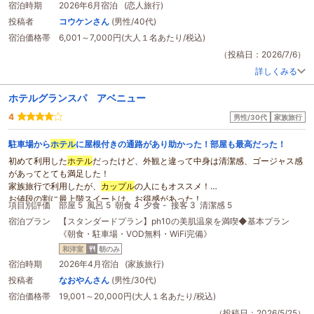
宿泊時期
2026年6月宿泊 (恋人旅行)
投稿者
コウケンさん
(男性/40代)
宿泊価格帯
6,001～7,000円(大人１名あたり/税込)
（投稿日：2026/7/6）
詳しくみる
ホテルグランスパ アベニュー
4
男性/30代
家族旅行
駐車場から
ホテル
に屋根付きの通路があり助かった！部屋も最高だった！
初めて利用した
ホテル
だったけど、外観と違って中身は清潔感、ゴージャス感
があってとても満足した！
家族旅行で利用したが、
カップル
の人にもオススメ！
お値段の割に最上階スイートは、お得感があった！
項目別評価
部屋 5
風呂 5
朝食 4
夕食 -
接客 3
清潔感 5
次に行く時は、1回の居酒屋も利用したい。
宿泊プラン
【スタンダードプラン】ph10の美肌温泉を満喫◆基本プラン
《朝食・駐車場・VOD無料・WiFi完備》
和洋室
朝のみ
宿泊時期
2026年4月宿泊 (家族旅行)
投稿者
なおやんさん
(男性/30代)
宿泊価格帯
19,001～20,000円(大人１名あたり/税込)
（投稿日：2026/5/25）