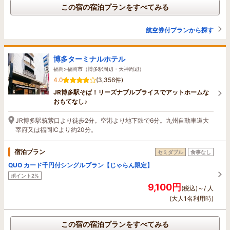
この宿の宿泊プランをすべてみる
航空券付プランから探す
博多ターミナルホテル
福岡>福岡市（博多駅周辺・天神周辺）
4.0
(3,356件)
JR博多駅そば！リーズナブルプライスでアットホームな
おもてなし♪
JR博多駅筑紫口より徒歩2分。空港より地下鉄で6分。九州自動車道大
宰府又は福岡ICより約20分。
宿泊プラン
セミダブル
食事なし
QUO カード千円付シングルプラン【じゃらん限定】
ポイント2%
9,100円
(税込)～/ 人
(大人1名利用時)
この宿の宿泊プランをすべてみる