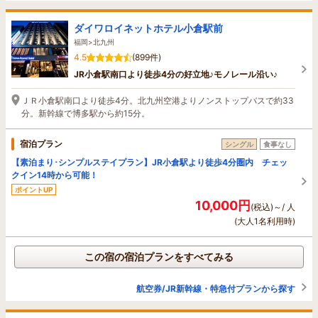
ダイワロイネットホテル小倉駅前
福岡>北九州
4.5
(899件)
JR小倉駅南口より徒歩4分の好立地♪モノレール沿い♪
ＪＲ小倉駅南口より徒歩4分。北九州空港よりノンストップバスで約33
分。新幹線で博多駅から約15分。
宿泊プラン
シングル
食事なし
【素泊まり･シンプルステイプラン】JR小倉駅より徒歩4分圏内 チェッ
クイン14時から可能！
ポイントUP
10,000円
(税込)～/ 人
(大人1名利用時)
この宿の宿泊プランをすべてみる
航空券/JR新幹線・特急付プランから探す