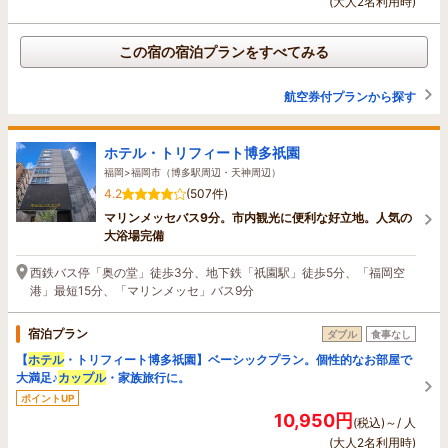
(大人2名利用時)
この宿の宿泊プランをすべてみる
航空券付プランから探す
ホテル・トリフィート博多祇園
福岡>福岡市（博多駅周辺・天神周辺）
4.2
(507件)
マリンメッセバス9分。市内観光に便利な好立地。人気の
大浴場完備
西鉄バス停「奥の堂」徒歩3分、地下鉄「祇園駅」徒歩5分、「福岡空
港」最短15分、「マリンメッセ」バス9分
宿泊プラン
ダブル
食事なし
【
ホテル
・トリフィート博多祇園】ベーシックプラン。個性的なお部屋で
大満足♪
カップル
・家族旅行に。
ポイントUP
10,950円
(税込)～/ 人
(大人2名利用時)