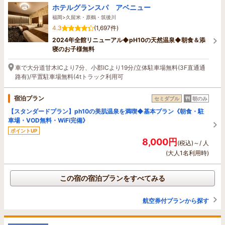
ホテルグランスパ アベニュー
福岡>久留米・原鶴・筑後川
4.3
(1,697件)
2024年全館リニューアル◆pH10の天然温泉◆朝食＆添
寝のお子様無料
車で大分道甘木ICより7分、小郡ICより19分/立体駐車場無料(3F直通通
路有)/平置駐車場無料(4tトラック利用可
宿泊プラン
セミダブル
朝のみ
【スタンダードプラン】ph10の美肌温泉を満喫◆基本プラン《朝食・駐
車場・VOD無料・WiFi完備》
ポイントUP
8,000円
(税込)～/ 人
(大人1名利用時)
この宿の宿泊プランをすべてみる
航空券付プランから探す