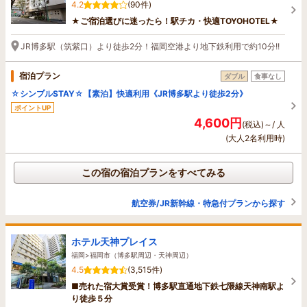
4.2
(90件)
★ご宿泊選びに迷ったら！駅チカ・快適TOYOHOTEL★
JR博多駅（筑紫口）より徒歩2分！福岡空港より地下鉄利用で約10分!!
宿泊プラン
ダブル
食事なし
☆シンプルSTAY☆【素泊】快適利用《JR博多駅より徒歩2分》
ポイントUP
4,600円
(税込)～/ 人
(大人2名利用時)
この宿の宿泊プランをすべてみる
航空券/JR新幹線・特急付プランから探す
ホテル天神プレイス
福岡>福岡市（博多駅周辺・天神周辺）
4.5
(3,515件)
■売れた宿大賞受賞！博多駅直通地下鉄七隈線天神南駅よ
り徒歩５分