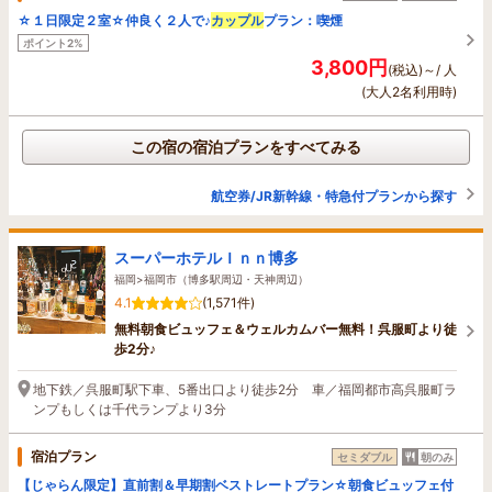
☆１日限定２室☆仲良く２人で♪
カップル
プラン：喫煙
ポイント2%
3,800円
(税込)～/ 人
(大人2名利用時)
この宿の宿泊プランをすべてみる
航空券/JR新幹線・特急付プランから探す
スーパーホテルＩｎｎ博多
福岡>福岡市（博多駅周辺・天神周辺）
4.1
(1,571件)
無料朝食ビュッフェ＆ウェルカムバー無料！呉服町より徒
歩2分♪
地下鉄／呉服町駅下車、5番出口より徒歩2分 車／福岡都市高呉服町ラ
ンプもしくは千代ランプより3分
宿泊プラン
セミダブル
朝のみ
【じゃらん限定】直前割＆早期割ベストレートプラン☆朝食ビュッフェ付