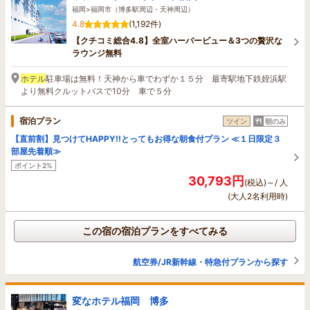
福岡>福岡市（博多駅周辺・天神周辺）
4.8
(1,192件)
【クチコミ総合4.8】全室ハーバービュー＆3つの贅沢な
ラウンジ無料
ホテル
駐車場は無料！天神から車でわずか１５分 最寄駅地下鉄姪浜駅
より無料クルットバスで10分 車で５分
宿泊プラン
ツイン
朝のみ
【直前割】見つけてHAPPY!!とってもお得な朝食付プラン ≪１日限定３
部屋先着順≫
ポイント2%
30,793円
(税込)～/ 人
(大人2名利用時)
この宿の宿泊プランをすべてみる
航空券/JR新幹線・特急付プランから探す
変なホテル福岡 博多