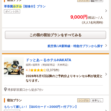
萃香園
ホテル
【朝食付】プラン
ポイント2%
9,000円
(税込)～/ 人
(大人1名利用時)
この宿の宿泊プランをすべてみる
航空券/JR新幹線・特急付プランから探す
ドッとあ～るホテルHAKATA
福岡>福岡市（博多駅周辺・天神周辺）
4.3
(2,375件)
2026年5月1日以降のご予約分よりキャンセル料が改定と
なります。
博多駅筑紫口から徒歩7分♪
宿泊プラン
シングル
食事なし
もらって嬉しい！【QUOカード＜2000円＞付プラン】