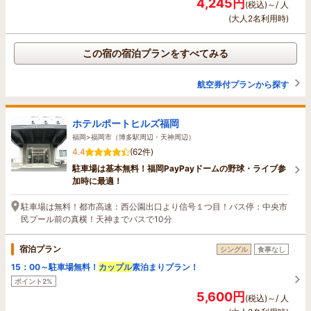
4,245円
(税込)～/ 人
(大人2名利用時)
この宿の宿泊プランをすべてみる
航空券付プランから探す
ホテルポートヒルズ福岡
福岡>福岡市（博多駅周辺・天神周辺）
4.4
(62件)
駐車場は基本無料！福岡PayPayドームの野球・ライブ参
加時に最適！
駐車場は無料！都市高速：西公園出口より信号１つ目！バス停：中央市
民プール前の真横！天神までバスで10分
宿泊プラン
シングル
食事なし
15：00～駐車場無料！
カップル
素泊まりプラン！
ポイント2%
5,600円
(税込)～/ 人