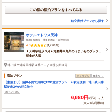
この宿の宿泊プランをすべてみる
航空券付プランから探す
ホテルエトワス天神
福岡>福岡市（博多駅周辺・天神周辺）
4.3
(1,270件)
★天神駅徒歩３分★海鮮丼＆九州のうまいものブッフェ
朝食が人気
地下鉄空港線天神駅４番出口より徒歩約３分
宿泊プラン
セミダブル
食事なし
【素泊まり】清掃不要でお得なECO連泊プラン ☆駅近便利！地下鉄天神
駅徒歩3分の好立地☆
ポイント2%
6,680円
(税込)～/ 人
(大人1名利用時)