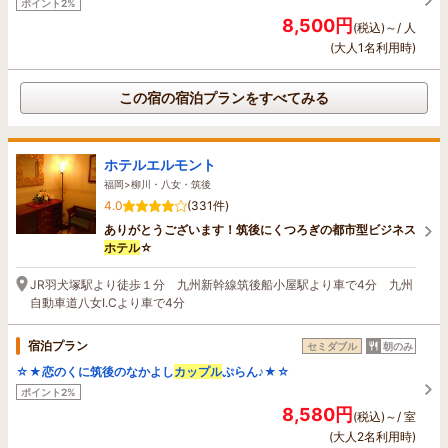
ポイント2%
8,500円
(税込)～/ 人
(大人1名利用時)
この宿の宿泊プランをすべてみる
ホテルエルモント
福岡>柳川・八女・筑後
4.0
(331件)
ありがとうございます！筑後にくつろぎの都市型ビジネス
ホテル
☆
JR羽犬塚駅より徒歩１分 九州新幹線筑後船小屋駅より車で4分 九州
自動車道八女I.Cより車で4分
宿泊プラン
セミダブル
朝のみ
☆★恋のくに筑後のなかよし
カップル
ぷらん♪★☆
ポイント2%
8,580円
(税込)～/ 室
(大人2名利用時)