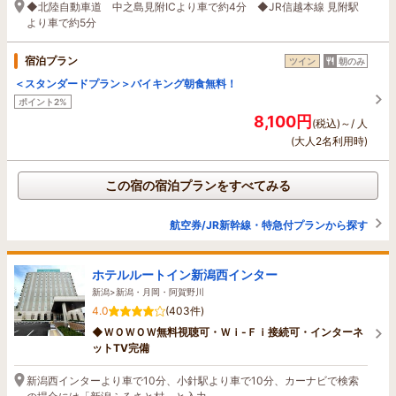
◆北陸自動車道 中之島見附ICより車で約4分 ◆JR信越本線 見附駅
より車で約5分
宿泊プラン
ツイン
朝のみ
＜スタンダードプラン＞バイキング朝食無料！
ポイント2%
8,100円
(税込)～/ 人
(大人2名利用時)
この宿の宿泊プランをすべてみる
航空券/JR新幹線・特急付プランから探す
ホテルルートイン新潟西インター
新潟>新潟・月岡・阿賀野川
4.0
(403件)
◆ＷＯＷＯＷ無料視聴可・Ｗｉ-Ｆｉ接続可・インターネ
ットTV完備
新潟西インターより車で10分、小針駅より車で10分、カーナビで検索