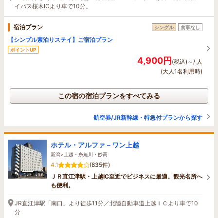
イパス桜木ICより車で10分。
宿泊プラン
シングル
食事なし
【シンプル素泊りステイ】ご宿泊プラン
ポイントUP
4,900円
(税込)～/ 人
(大人1名利用時)
この宿の宿泊プランをすべてみる
航空券/JR新幹線・特急付プランから探す
ホテル・アルファ－ワン上越
新潟>上越・糸魚川・妙高
4.1
(835件)
ＪＲ直江津駅・上越IC至近でビジネスに最適。観光名所へ
も便利。
JR直江津駅「南口」より徒歩11分／北陸自動車道上越ＩＣより車で10
分