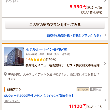
ポイント2%
8,650円
(税込)～/ 室
(大人1名利用時)
この宿の宿泊プランをすべてみる
航空券/JR新幹線・特急付プランから探す
ホテルルートイン長岡駅前
新潟>柏崎・寺泊・長岡・魚沼（湯之谷）
4.4
(740件)
長岡地元メニュー朝食無料サービス★男女別大浴場完備
JR長岡駅、大手スカイデッキを通り徒歩３分。雨に濡れずにお越し頂
けます
宿泊プラン
シングル
朝のみ
QUOカード2000円付プラン【バイキング朝食付き】
ポイント2%
11,100円
(税込)～/ 人