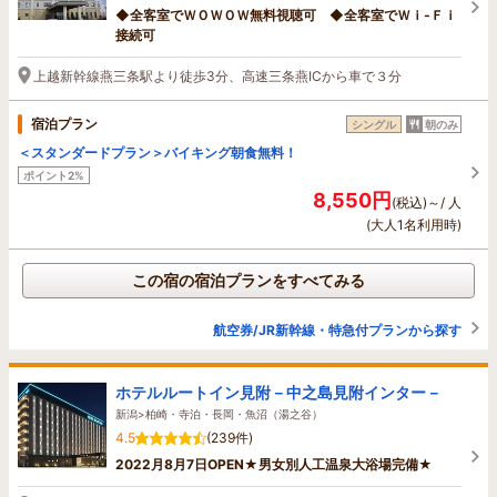
◆全客室でＷＯＷＯＷ無料視聴可 ◆全客室でＷｉ-Ｆｉ
接続可
上越新幹線燕三条駅より徒歩3分、高速三条燕ICから車で３分
宿泊プラン
シングル
朝のみ
＜スタンダードプラン＞バイキング朝食無料！
ポイント2%
8,550円
(税込)～/ 人
(大人1名利用時)
この宿の宿泊プランをすべてみる
航空券/JR新幹線・特急付プランから探す
ホテルルートイン見附－中之島見附インター－
新潟>柏崎・寺泊・長岡・魚沼（湯之谷）
4.5
(239件)
2022月8月7日OPEN★男女別人工温泉大浴場完備★