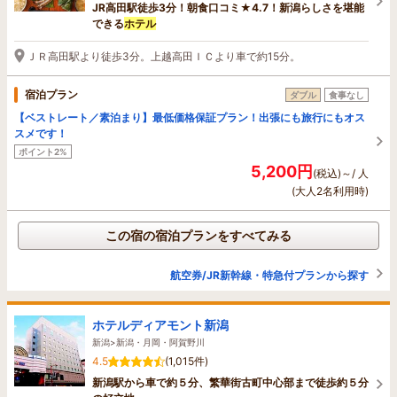
JR高田駅徒歩3分！朝食口コミ★4.7！新潟らしさを堪能
できる
ホテル
ＪＲ高田駅より徒歩3分。上越高田ＩＣより車で約15分。
宿泊プラン
ダブル
食事なし
【ベストレート／素泊まり】最低価格保証プラン！出張にも旅行にもオス
スメです！
ポイント2%
5,200円
(税込)～/ 人
(大人2名利用時)
この宿の宿泊プランをすべてみる
航空券/JR新幹線・特急付プランから探す
ホテルディアモント新潟
新潟>新潟・月岡・阿賀野川
4.5
(1,015件)
新潟駅から車で約５分、繁華街古町中心部まで徒歩約５分