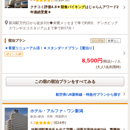
クチコミ評価4.8★
朝食バイキング
はじゃらんアワード2
年連続受賞★
新潟駅万代口から徒歩3分◆朱鷺メッセまで車で約8分、デンカビッグ
スワンやエコスタジアムまで車で約17分！
宿泊プラン
シングル
食事なし
★客室リニューアル済！★スタンダードプラン【素泊り】
ポイントUP
8,500円
(税込)～/ 人
(大人1名利用時)
この宿の宿泊プランをすべてみる
航空券/JR新幹線・特急付プランから探す
ホテル・アルファ－ワン新潟
新潟>新潟・月岡・阿賀野川
4.2
(624件)
JR新潟駅東改札を出て花園・沼垂方面徒歩約7分。繁華街