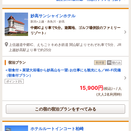
妙高サンシャインホテル
新潟>上越・糸魚川・妙高
中郷ICより車で5分。遊園地、ゴルフ場併設のファミリー
リゾート♪
上信越道中郷IC、えちごトキめき鉄道 関山駅よりそれぞれ車で5分、JR
上越妙高駅より車で約25分
宿泊プラン
和洋室
朝のみ
＜朝食付＞展望大浴場から妙高山を一望♪お仕事にも観光にも／Wi-Fi完備
（朝食付プラン）
ポイント2%
15,900円
(税込)～/ 人
(大人2名利用時)
この宿の宿泊プランをすべてみる
ホテルルートインコート柏崎