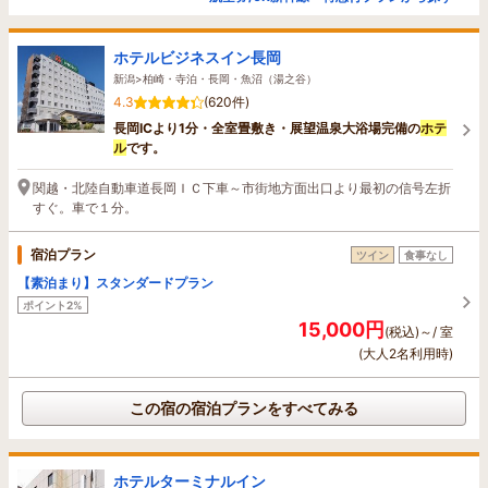
ホテルビジネスイン長岡
新潟>柏崎・寺泊・長岡・魚沼（湯之谷）
4.3
(620件)
長岡ICより1分・全室畳敷き・展望温泉大浴場完備の
ホテ
ル
です。
関越・北陸自動車道長岡ＩＣ下車～市街地方面出口より最初の信号左折
すぐ。車で１分。
宿泊プラン
ツイン
食事なし
【素泊まり】スタンダードプラン
ポイント2%
15,000円
(税込)～/ 室
(大人2名利用時)
この宿の宿泊プランをすべてみる
ホテルターミナルイン