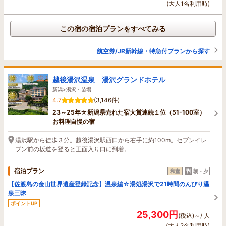
(大人1名利用時)
この宿の宿泊プランをすべてみる
航空券/JR新幹線・特急付プランから探す
越後湯沢温泉 湯沢グランドホテル
新潟>湯沢・苗場
4.7
(3,146件)
23～25年☆新潟県売れた宿大賞連続１位（51-100室）
お料理自慢の宿
湯沢駅から徒歩３分。越後湯沢駅西口から右手に約100m。セブンイレ
ブン前の坂道を登ると正面入り口に到着。
宿泊プラン
和室
朝・夕
【佐渡島の金山世界遺産登録記念】温泉編☆湯処湯沢で21時間のんびり温
泉三昧
ポイントUP
25,300円
(税込)～/ 人
(大人2名利用時)