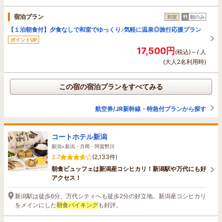
宿泊プラン
和室
朝のみ
【１泊朝食付】夕食なしで和室でゆっくり♪気軽に温泉◎旅行応援プラン
ポイントUP
17,500円
(税込)～/ 人
(大人2名利用時)
この宿の宿泊プランをすべてみる
航空券/JR新幹線・特急付プランから探す
コートホテル新潟
新潟>新潟・月岡・阿賀野川
3.7
(2,133件)
朝食ビュッフェは新潟産コシヒカリ！新潟駅や万代にも好
アクセス！
新潟駅は徒歩6分、万代シティへも徒歩2分の好立地。新潟産コシヒカリ
をメインにした
朝食バイキング
も好評。