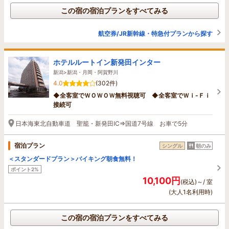
この宿の宿泊プランをすべてみる
航空券/JR新幹線・特急付プランから探す
ホテルルートイン新発田インター
新潟>新潟・月岡・阿賀野川
4.0
(302件)
◆全客室でＷＯＷＯＷ無料視聴可 ◆全客室でＷｉ-Ｆｉ
接続可
日本海東北自動車道 聖籠・新発田IC⇒国道7号線 お車で5分
宿泊プラン
シングル
朝のみ
＜スタンダードプラン＞バイキング朝食無料！
ポイント2%
10,100円
(税込)～/ 室
(大人1名利用時)
この宿の宿泊プランをすべてみる