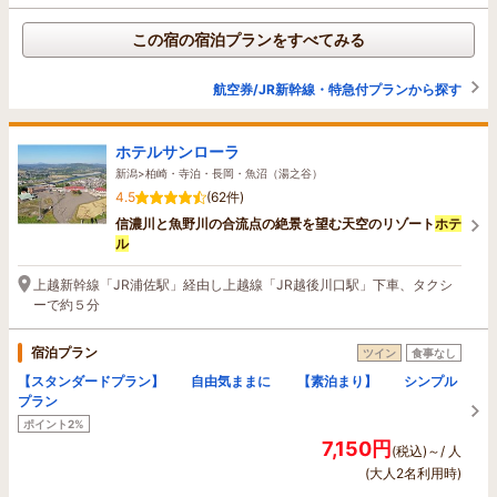
この宿の宿泊プランをすべてみる
航空券/JR新幹線・特急付プランから探す
ホテルサンローラ
新潟>柏崎・寺泊・長岡・魚沼（湯之谷）
4.5
(62件)
信濃川と魚野川の合流点の絶景を望む天空のリゾート
ホテ
ル
上越新幹線「JR浦佐駅」経由し上越線「JR越後川口駅」下車、タクシ
ーで約５分
宿泊プラン
ツイン
食事なし
【スタンダードプラン】 自由気ままに 【素泊まり】 シンプル
プラン
ポイント2%
7,150円
(税込)～/ 人
(大人2名利用時)