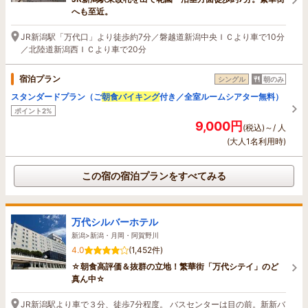
へも至近。
JR新潟駅「万代口」より徒歩約7分／磐越道新潟中央ＩＣより車で10分
／北陸道新潟西ＩＣより車で20分
宿泊プラン
シングル
朝のみ
スタンダードプラン（ご
朝食バイキング
付き／全室ルームシアター無料）
ポイント2%
9,000円
(税込)～/ 人
(大人1名利用時)
この宿の宿泊プランをすべてみる
万代シルバーホテル
新潟>新潟・月岡・阿賀野川
4.0
(1,452件)
☆朝食高評価＆抜群の立地！繁華街「万代シテイ」のど
真ん中☆
JR新潟駅より車で３分、徒歩7分程度。 バスセンターは目の前。新新バ