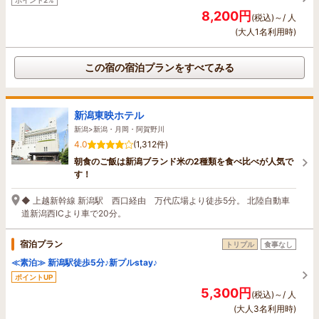
8,200円
(税込)～/ 人
(大人1名利用時)
この宿の宿泊プランをすべてみる
新潟東映ホテル
新潟>新潟・月岡・阿賀野川
4.0
(1,312件)
朝食のご飯は新潟ブランド米の2種類を食べ比べが人気で
す！
◆ 上越新幹線 新潟駅 西口経由 万代広場より徒歩5分。 北陸自動車
道新潟西ICより車で20分。
宿泊プラン
トリプル
食事なし
≪素泊≫ 新潟駅徒歩5分♪新プルstay♪
ポイントUP
5,300円
(税込)～/ 人
(大人3名利用時)