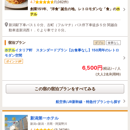
4.7
(1,062件)
創業151年、“洋食” 誕生の地。レトロモダンな「食」の
ホ
テル
新潟駅下車バス１０分、古町（フルマチ）バス停下車徒歩５分 関越自
動車道新潟西Ｉ．Ｃより車で２０分。
宿泊プラン
ダブル
食事なし
ホテル
イタリア軒 スタンダードプラン【お食事なし】150周年のレトロ
モダン空間
ポイントUP
6,500円
(税込)～/ 人
(大人2名利用時)
この宿の宿泊プランをすべてみる
航空券/JR新幹線・特急付プランから探す
新潟第一ホテル
新潟>新潟・月岡・阿賀野川
4.4
(3,267件)