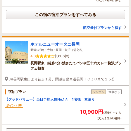
この宿の宿泊プランをすべてみる
航空券付プランから探す
ホテルニューオータニ長岡
新潟>柏崎・寺泊・長岡・魚沼（湯之谷）
4.3
(1,606件)
長岡駅東口徒歩1分♪焼きたてパンや五十六カレー贅沢ブッ
フェ朝食
JR長岡駅東口より徒歩１分、関越自動車道長岡ＩＣより車で１５分
宿泊プラン
シングル
食事なし
【グッドバリュー】当日予約人気No.1☆ 1名様 素泊り
ポイントUP
10,900円
(税込)～/ 人
(大人1名利用時)