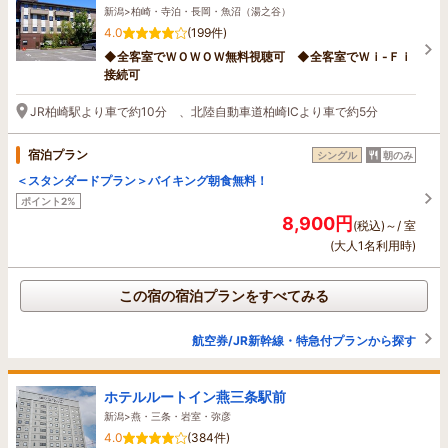
新潟>柏崎・寺泊・長岡・魚沼（湯之谷）
4.0
(199件)
◆全客室でＷＯＷＯＷ無料視聴可 ◆全客室でＷｉ-Ｆｉ
接続可
JR柏崎駅より車で約10分 、北陸自動車道柏崎ICより車で約5分
宿泊プラン
シングル
朝のみ
＜スタンダードプラン＞バイキング朝食無料！
ポイント2%
8,900円
(税込)～/ 室
(大人1名利用時)
この宿の宿泊プランをすべてみる
航空券/JR新幹線・特急付プランから探す
ホテルルートイン燕三条駅前
新潟>燕・三条・岩室・弥彦
4.0
(384件)