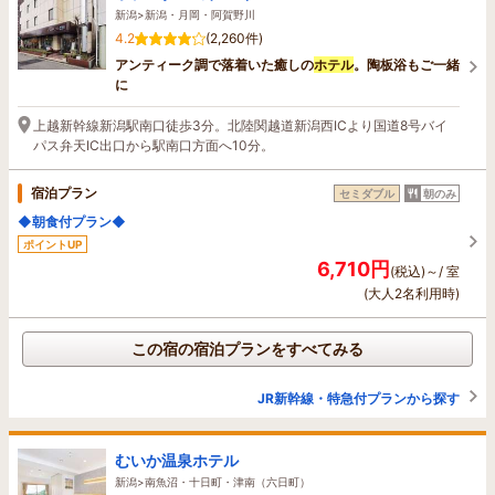
新潟>新潟・月岡・阿賀野川
4.2
(2,260件)
アンティーク調で落着いた癒しの
ホテル
。陶板浴もご一緒
に
上越新幹線新潟駅南口徒歩3分。北陸関越道新潟西ICより国道8号バイ
パス弁天IC出口から駅南口方面へ10分。
宿泊プラン
セミダブル
朝のみ
◆朝食付プラン◆
ポイントUP
6,710円
(税込)～/ 室
(大人2名利用時)
この宿の宿泊プランをすべてみる
JR新幹線・特急付プランから探す
むいか温泉ホテル
新潟>南魚沼・十日町・津南（六日町）