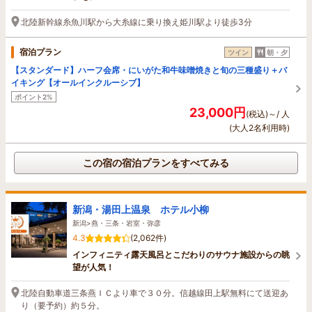
北陸新幹線糸魚川駅から大糸線に乗り換え姫川駅より徒歩3分
宿泊プラン
ツイン
朝・夕
【スタンダード】ハーフ会席・にいがた和牛味噌焼きと旬の三種盛り＋バ
イキング【オールインクルーシブ】
ポイント2%
23,000円
(税込)～/ 人
(大人2名利用時)
この宿の宿泊プランをすべてみる
新潟・湯田上温泉 ホテル小柳
新潟>燕・三条・岩室・弥彦
4.3
(2,062件)
インフィニティ露天風呂とこだわりのサウナ施設からの眺
望が人気！
北陸自動車道三条燕ＩＣより車で３０分。信越線田上駅無料にて送迎あ
り（要予約）約５分。