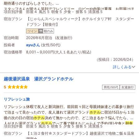
期待通りのすばらしさでした。
スタッフさんが皆さん笑顔でフレンドリー、ロビーや内装は重厚、お部屋はほ
項目別評価
部屋 4
風呂 5
朝食 5
夕食 -
接客 5
清潔感 5
どよい広さで清潔、文句なしです。
宿泊プラン
【じゃらんスペシャルウィーク】ホテルイタリア軒 スタンダー
また、
朝食バイキング
もおしゃれで食べたいものがたくさん。
ドプラン【朝食付】
私は洋食メインでいただきましたが、その場で作ってくれるオムレツはもちろ
ん、パンもスープも、基本的なものがとてもおいしかったです。
ツイン
朝のみ
チェックインの時、ワンランク上のお部屋が空いていると伝えられましたが、
宿泊時期
2026年6月宿泊 (友達旅行)
推し活メインだったので断ってしまった...それだけが心残りでした。次は、最
投稿者
ayuさん
(女性/50代)
初からランクアップして予約したいです。
宿泊価格帯
8,001～9,000円(大人１名あたり/税込)
お世話になりました。
（投稿日：2026/6/24）
詳しくみる
越後湯沢温泉 湯沢グランドホテル
5
男性/50代
友達旅行
リフレッシュ旅
リフレッシュ休暇で友人と新潟旅行。前回前々回と母親姉妹達との墓参り旅行
で泊まって良かったので、友人連れて湯沢グランド
ホテル
に宿泊15日から１泊
後の次の日の宿泊
ホテル
決めて無かったので、どこ泊まるか？悩んでたら、友
人がまた湯沢グランド
ホテル
でって事で朝またじゃらんで予約(笑)夕食と
朝食
項目別評価
部屋 5
風呂 5
朝食 5
夕食 5
接客 5
清潔感 5
バイキング
がとても美味しかったらしく連泊でも飽きずに美味しかったって連
宿泊プラン
【１泊２食付☆スタンダードプラン】越後湯沢で地物ご飯＆温泉
呼してましたわ(笑)二泊目の夕食のおかずも前日と少し変わっていたのでなお
満喫☆