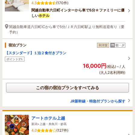
4.5
(170件)
関越自動車六日町インターから車で5分☆ファミリーに優
しい
ホテル
関越自動車道六日町ICから車で5分/ＪＲ六日町駅より無料送迎有り（要
予約）
宿泊プラン
和洋室
朝・夕
【スタンダード】１泊２食付きプラン
ポイント2%
16,000円
(税込)～/ 人
(大人2名利用時)
この宿の宿泊プランをすべてみる
JR新幹線・特急付プランから探す
アートホテル上越
新潟>上越・糸魚川・妙高
4.0
(127件)