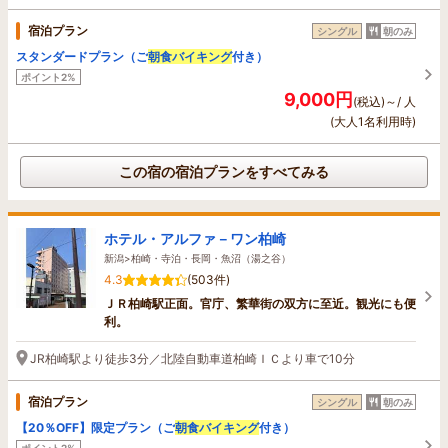
宿泊プラン
シングル
朝のみ
スタンダードプラン（ご
朝食バイキング
付き）
ポイント2%
9,000円
(税込)～/ 人
(大人1名利用時)
この宿の宿泊プランをすべてみる
ホテル・アルファ－ワン柏崎
新潟>柏崎・寺泊・長岡・魚沼（湯之谷）
4.3
(503件)
ＪＲ柏崎駅正面。官庁、繁華街の双方に至近。観光にも便
利。
JR柏崎駅より徒歩3分／北陸自動車道柏崎ＩＣより車で10分
宿泊プラン
シングル
朝のみ
【20％OFF】限定プラン（ご
朝食バイキング
付き）
ポイント2%