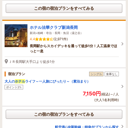
この宿の宿泊プランをすべてみる
ホテル法華クラブ新潟長岡
新潟>柏崎・寺泊・長岡・魚沼（湯之谷）
4.4
(2,971件)
長岡駅からスカイデッキを通って徒歩1分！人工温泉でほ
っと一息
ＪＲ長岡駅大手口より徒歩1分
宿泊プラン
シングル
食事なし
大人の
ホテル
ライフ～一人旅にぴったり～（素泊まり）
ポイント2%
7,150円
(税込)～/ 人
(大人1名利用時)
この宿の宿泊プランをすべてみる
航空券/JR新幹線・特急付プランから探す