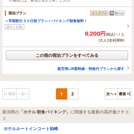
の場合には「新潟ふるさと村」と入力
宿泊プラン
セミダブル
朝のみ
＜早期割引３０日前プラン＞バイキング朝食無料！
ポイント2%
6,200円
(税込)～/ 人
(大人2名利用時)
この宿の宿泊プランをすべてみる
航空券/JR新幹線・特急付プランから探す
1
2
|< 最初
< 前へ
次へ >
最後 >|
新潟県の
「ホテル 朝食バイキング」
に関連する最新の高評価クチコ
ミ
ホテルルートインコート柏崎