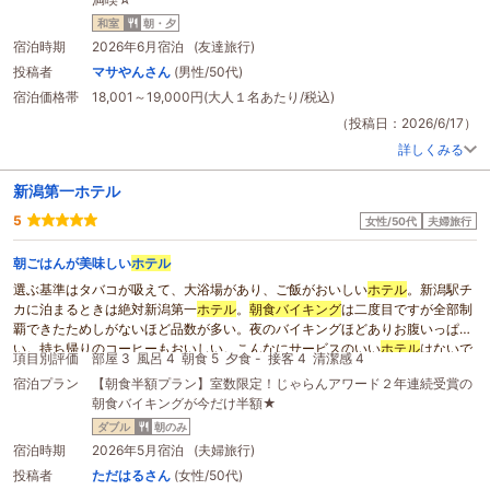
良かったです。部屋の方も予約した部屋より二泊とも良い部屋にアップグレー
ドしてくれて感激ものでした。また新潟行く時は湯沢グランド
ホテル
に宿泊し
和室
朝・夕
たいと思います。
宿泊時期
2026年6月宿泊 (友達旅行)
投稿者
マサやんさん
(男性/50代)
宿泊価格帯
18,001～19,000円(大人１名あたり/税込)
（投稿日：2026/6/17）
詳しくみる
新潟第一ホテル
5
女性/50代
夫婦旅行
朝ごはんが美味しい
ホテル
選ぶ基準はタバコが吸えて、大浴場があり、ご飯がおいしい
ホテル
。新潟駅チ
カに泊まるときは絶対新潟第一
ホテル
。
朝食バイキング
は二度目ですが全部制
覇できたためしがないほど品数が多い。夜のバイキングほどありお腹いっぱ
い。持ち帰りのコーヒーもおいしい。こんなにサービスのいい
ホテル
はないで
項目別評価
部屋 3
風呂 4
朝食 5
夕食 -
接客 4
清潔感 4
すね。
宿泊プラン
【朝食半額プラン】室数限定！じゃらんアワード２年連続受賞の
朝食バイキングが今だけ半額★
ダブル
朝のみ
宿泊時期
2026年5月宿泊 (夫婦旅行)
投稿者
ただはるさん
(女性/50代)