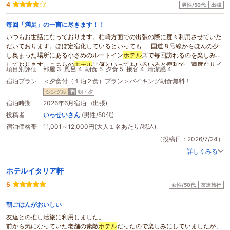
4
男性/50代
出張
毎回「満足」の一言に尽きます！！
いつもお世話になっております。柏崎方面での出張の際に度々利用させていた
だいております。ほぼ定宿化しているといっても･･･国道８号線からほんの少
し奥まった場所にある小さめのルートイン
ホテル
ズで毎回訪れるのを楽しみに
しております。こちらの
ホテル
は何といってもいろいろと便利で、適度なサイ
項目別評価
部屋 3
風呂 4
朝食 5
夕食 5
接客 4
清潔感 4
ズの大浴場での入浴、隣接されている「まぐろや（居酒屋）」さんでの夕食、
宿泊プラン
＜夕食付（１泊２食）プラン＞バイキング朝食無料！
ホテル
内レストランでの
朝食バイキング
のいずれもがたいへん美味しく、たい
へん満足させていただいております。間違いなく最強コスパのお宿であること
シングル
朝・夕
は間違いありません。今後も利用させていただきますので、その節は何卒よろ
宿泊時期
2026年6月宿泊 (出張)
しくお願いいたします。
投稿者
いっせいさん
(男性/50代)
宿泊価格帯
11,001～12,000円(大人１名あたり/税込)
（投稿日：2026/7/24）
詳しくみる
ホテルイタリア軒
5
女性/50代
友達旅行
朝ごはんがおいしい
友達との推し活旅に利用しました。
前から気になっていた老舗の素敵
ホテル
だったので楽しみにしていましたが、