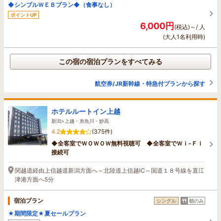
◆シンプルＷＥＢプラン◆（食事なし）
ポイントUP
6,000円
(税込)～/ 人
(大人1名利用時)
この宿の宿泊プランをすべてみる
航空券/JR新幹線・特急付プランから探す
ホテルルートイン上越
新潟>上越・糸魚川・妙高
4.2
(375件)
◆全客室でＷＯＷＯＷ無料視聴可 ◆全客室でＷｉ-Ｆｉ
接続可
関越道経由上信越道新潟方面へ～北陸道上信越IC～国道１８号線を直江
津港方面へ5分
宿泊プラン
シングル
朝のみ
★期間限定★夏セールプラン