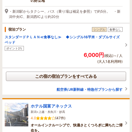
の好立地
・新潟駅からタクシー、バス（乗り場は補足を参照）で約5分。 ・新
潟中央IC、新潟西ICより約20分
宿泊プラン
シングル
食事なし
スタンダードＰＬＡＮ≪食事なし≫ ◆シングル16平米・ダブルサイズ
ベッド
ポイント2%
6,000円
(税込)～/ 人
(大人1名利用時)
この宿の宿泊プランをすべてみる
航空券/JR新幹線・特急付プランから探す
ホテル国富アネックス
新潟>上越・糸魚川・妙高
4.0
(47件)
オールインクルーシブで、快適さとくつろぎに満ちたご滞
在を。