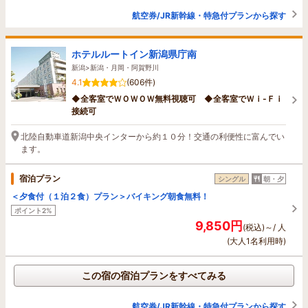
航空券/JR新幹線・特急付プランから探す
ホテルルートイン新潟県庁南
新潟>新潟・月岡・阿賀野川
4.1
(606件)
◆全客室でＷＯＷＯＷ無料視聴可 ◆全客室でＷｉ-Ｆｉ
接続可
北陸自動車道新潟中央インターから約１０分！交通の利便性に富んでい
ます。
宿泊プラン
シングル
朝・夕
＜夕食付（１泊２食）プラン＞バイキング朝食無料！
ポイント2%
9,850円
(税込)～/ 人
(大人1名利用時)
この宿の宿泊プランをすべてみる
航空券/JR新幹線・特急付プランから探す