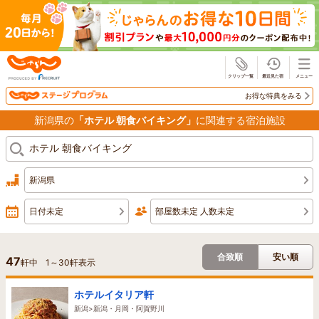
じゃらん
お得な特典をみる
新潟県の
「ホテル 朝食バイキング」
に関連する宿泊施設
新潟県
日付未定
部屋数未定 人数未定
合致順
安い順
47
軒中
1
～
30
軒表示
ホテルイタリア軒
新潟>新潟・月岡・阿賀野川