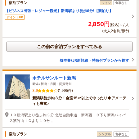
宿泊プラン
ツイン
食事なし
【ビジネス出張・レジャー観光】新潟駅より徒歩6分!【素泊り】
ポイントUP
2,850円
(税込)～/ 人
(大人2名利用時)
この宿の宿泊プランをすべてみる
航空券/JR新幹線・特急付プランから探す
ホテルサンルート新潟
新潟>新潟・月岡・阿賀野川
3.9
(1,995件)
新潟駅徒歩約３分！全室15㎡以上でゆったり◆アメニテ
ィも豊富♪
ＪＲ新潟駅より徒歩約３分 北陸自動車道 新潟西ＩＣ下り新潟バイパ
ス紫竹山ＩＣより１０分 。
宿泊プラン
シングル
食事なし