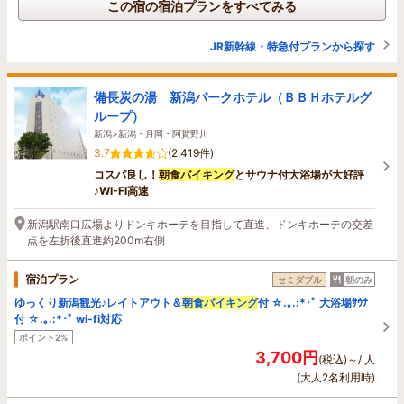
この宿の宿泊プランをすべてみる
JR新幹線・特急付プランから探す
備長炭の湯 新潟パークホテル（ＢＢＨホテルグ
ループ）
新潟>新潟・月岡・阿賀野川
3.7
(2,419件)
コスパ良し！
朝食バイキング
とサウナ付大浴場が大好評
♪WI-FI高速
新潟駅南口広場よりドンキホーテを目指して直進、ドンキホーテの交差
点を左折後直進約200m右側
宿泊プラン
セミダブル
朝のみ
ゆっくり新潟観光♪レイトアウト＆
朝食バイキング
付 ☆.｡.:*･ﾟ 大浴場ｻｳﾅ
付 ☆.｡.:*･ﾟ wi-fi対応
ポイント2%
3,700円
(税込)～/ 人
(大人2名利用時)