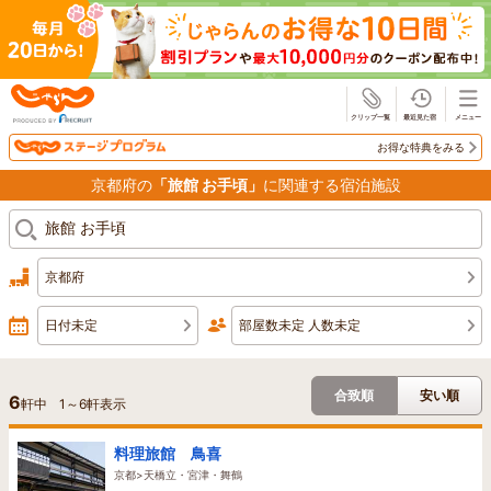
じゃらん
お得な特典をみる
京都府の
「旅館 お手頃」
に関連する宿泊施設
京都府
日付未定
部屋数未定 人数未定
合致順
安い順
6
軒中
1
～
6
軒表示
料理旅館 鳥喜
京都>天橋立・宮津・舞鶴