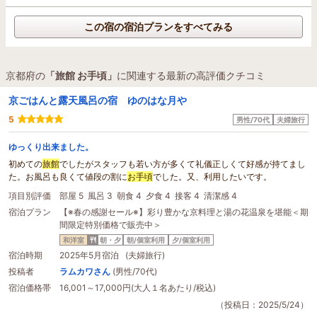
この宿の宿泊プランをすべてみる
京都府の
「旅館 お手頃」
に関連する最新の高評価クチコミ
京ごはんと露天風呂の宿 ゆのはな月や
5
男性/70代
夫婦旅行
ゆっくり出来ました。
初めての
旅館
でしたがスタッフも若い方が多くて礼儀正しくて好感が持てまし
た。お風呂も良くて値段の割に
お手頃
でした。又、利用したいです。
項目別評価
部屋 5
風呂 3
朝食 4
夕食 4
接客 4
清潔感 4
宿泊プラン
【※春の感謝セール※】彩り豊かな京料理と湯の花温泉を堪能＜期
間限定特別価格で販売中＞
和洋室
朝・夕
朝/個室利用
夕/個室利用
宿泊時期
2025年5月宿泊 (夫婦旅行)
投稿者
ラムカワさん
(男性/70代)
宿泊価格帯
16,001～17,000円(大人１名あたり/税込)
（投稿日：2025/5/24）