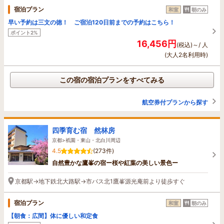
宿泊プラン
和室
朝のみ
早い予約は三文の徳！ ご宿泊120日前までの予約はこちら！
ポイント2%
16,456円
(税込)～/ 人
(大人2名利用時)
この宿の宿泊プランをすべてみる
航空券付プランから探す
四季育む宿 然林房
京都>祇園・東山・北白川周辺
4.5
(273件)
自然豊かな鷹峯の宿ー桜や紅葉の美しい景色ー
京都駅→地下鉄北大路駅→市バス北1鷹峯源光庵前より徒歩すぐ
宿泊プラン
和室
朝のみ
【朝食：広間】体に優しい和定食