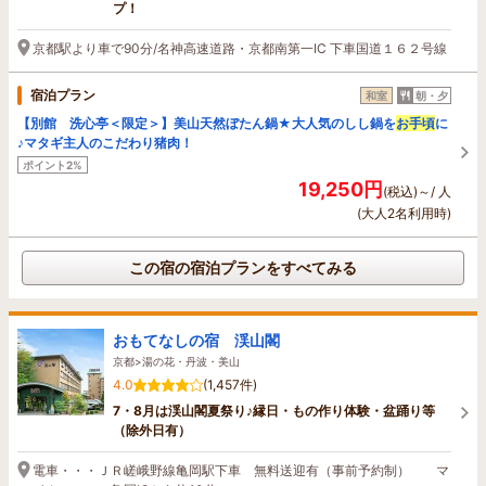
プ！
京都駅より車で90分/名神高速道路・京都南第一IC 下車国道１６２号線
宿泊プラン
和室
朝・夕
【別館 洗心亭＜限定＞】美山天然ぼたん鍋★大人気のしし鍋を
お手頃
に
♪マタギ主人のこだわり猪肉！
ポイント2%
19,250円
(税込)～/ 人
(大人2名利用時)
この宿の宿泊プランをすべてみる
おもてなしの宿 渓山閣
京都>湯の花・丹波・美山
4.0
(1,457件)
7・8月は渓山閣夏祭り♪縁日・もの作り体験・盆踊り等
（除外日有）
電車・・・ＪＲ嵯峨野線亀岡駅下車 無料送迎有（事前予約制） マ