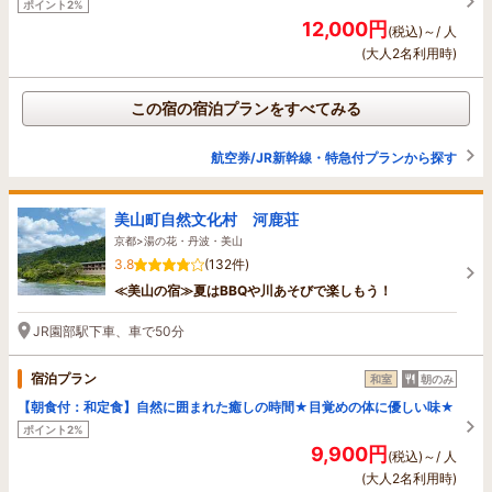
ポイント2%
12,000円
(税込)～/ 人
(大人2名利用時)
この宿の宿泊プランをすべてみる
航空券/JR新幹線・特急付プランから探す
美山町自然文化村 河鹿荘
京都>湯の花・丹波・美山
3.8
(132件)
≪美山の宿≫夏はBBQや川あそびで楽しもう！
JR園部駅下車、車で50分
宿泊プラン
和室
朝のみ
【朝食付：和定食】自然に囲まれた癒しの時間★目覚めの体に優しい味★
ポイント2%
9,900円
(税込)～/ 人
(大人2名利用時)