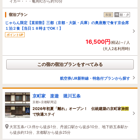
イカー・・・亀岡ICから約10分
宿泊プラン
和室
朝・夕
じゃらん限定【直前割】三都（京都・大阪・兵庫）の奥座敷で食す京会席
１泊２食【当日１８時までOK！】
ポイントUP
16,500円
(税込)～/ 人
(大人2名利用時)
この宿の宿泊プランをすべてみる
航空券/JR新幹線・特急付プランから探す
京町家 楽遊 堀川五条
京都>京都駅周辺
2026年初夏「離れ」オープン！ 伝統建築の京町家
旅館
で快適ステイ
大宮五条バス停から徒歩1分、丹波口駅から徒歩10分、地下鉄五条駅か
ら徒歩約13分、京都駅から徒歩25分