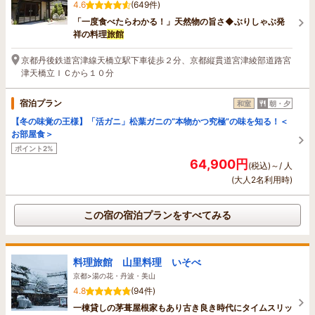
4.6
(649件)
「一度食べたらわかる！」天然物の旨さ◆ぶりしゃぶ発
祥の料理
旅館
京都丹後鉄道宮津線天橋立駅下車徒歩２分、京都縦貫道宮津綾部道路宮
津天橋立ＩＣから１０分
宿泊プラン
和室
朝・夕
【冬の味覚の王様】「活ガニ」松葉ガニの“本物かつ究極”の味を知る！＜
お部屋食＞
ポイント2%
64,900円
(税込)～/ 人
(大人2名利用時)
この宿の宿泊プランをすべてみる
料理旅館 山里料理 いそべ
京都>湯の花・丹波・美山
4.8
(94件)
一棟貸しの茅葺屋根家もあり古き良き時代にタイムスリッ