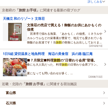
詳しくみる
京都府の
「旅館 お手頃」
に関連する最新の宿ブログ
天橋立 和のリゾート 文珠荘
文珠荘の売店で買える！御飯のお供にあかもくの
佃煮
宮津湾で採れる海藻、「あかもく」の佃煮。ミネラルや
カルシウムなどの栄養素が豊富で、地元でも愛されている
御飯のお友達です！当
旅館
の朝食にもお出ししております
[2014/6/13]
ので美味しいこと間違いありません。
しかし
1日5組 貸切温泉と地魚料理 海辺の美食宿 浜の路 臨江庵
■７月限定■料理
旅館
の“日替わり会席”登場。
春にも大人気だった、料理
旅館
の日替わり会席プラン。
夏になっても問い合わせが多く、
[2008/7/22]
急遽、７月限定 で登場です。
近畿・北陸の
「旅館 お手頃」
に関連する宿泊施設
献立は決まっておらず、その日にご用意できるもので、お
富山県
品書きをつくります。
石川県
お部