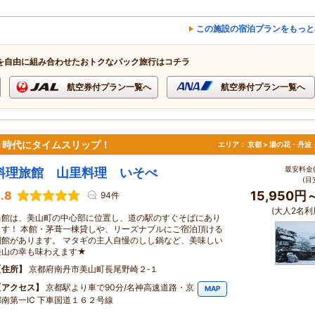
この施設の宿泊プランをもっと
を自由に組み合わせたおトクなパック旅行はコチラ
航空券付プラン一覧へ
航空券付プラン一覧へ
き時代にタイムスリップ！
エリア：
京都 > 湯の花・丹波
最安料金(
料理旅館 山里料理 いそべ
(目
.8
15,950円
94件
(大人2名利
当館は、美山町の中心部に位置し、道の駅のすぐそばにあり
ます！ 本館・茅葺一棟貸しや、リーズナブルにご宿泊頂ける
別館があります。 マタギの主人自慢のしし鍋など、美味しい
美山の幸も味わえます★
住所
京都府南丹市美山町長尾野崎２‐１
アクセス
京都駅より車で90分/名神高速道路・京
MAP
都南第一IC 下車国道１６２号線