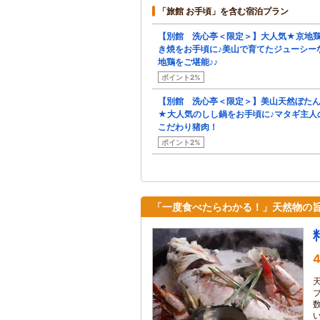
「旅館 お手頃」を含む宿泊プラン
【別館 洗心亭＜限定＞】大人気★京地
き焼をお手頃に♪美山で育てたジューシー
地鶏をご堪能♪♪
ポイント2%
【別館 洗心亭＜限定＞】美山天然ぼた
★大人気のしし鍋をお手頃に♪マタギ主人
こだわり猪肉！
ポイント2%
「一度食べたらわかる！」天然物の
4