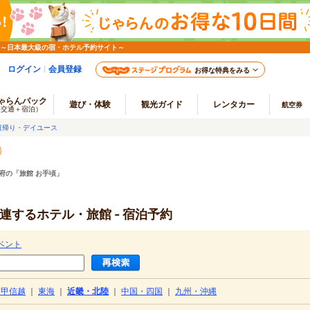
 ～日本最大級の宿・ホテル予約サイト～
ログイン
会員登録
お得な特典をみる
ゃらんパック
遊び・体験
観光ガイド
レンタカー
航空券
（交通＋宿泊）
日帰り・デイユース
府の「旅館 お手頃」
連するホテル・旅館 - 宿泊予約
ベント
・甲信越
｜
東海
｜
近畿・北陸
｜
中国・四国
｜
九州・沖縄