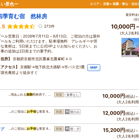
しい景色ー
エリア：
京都 > 祇園・東山・北白
最安料金(
四季育む宿 然林房
(目
.5
10,000円
273件
(大人2名利
プール営業日：2026年7月11日～9月13日、ご宿泊の方は屋外
プールをご利用いただけます。駐車場無料 アレルギーや苦
手な食材は、5日前までに公式HPよりお知らせください。お
食事の追加は2日前までの要予約。
住所
京都府京都市北区鷹峯北鷹峯町４０
アクセス
京都駅→地下鉄北大路駅→市バス北1鷹
MAP
峯源光庵前より徒歩すぐ
…情あふれる
旅館
然林房で、…
和室
食事なし
10,000円
(税込)～
(大人2名利用
…のご宿泊に
お手頃
な客室 8…
和室
朝のみ
12,000円
(税込)～
(大人2名利用
々プ
…のご宿泊に
お手頃
な客室 8…
和室
朝・夕
15,200円
(税込)～
(大人2名利用