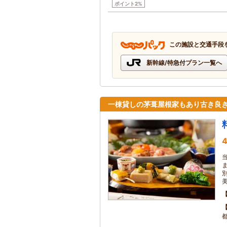
ポイント2%
この施設と交通手段
新幹線/特急付プラン一覧へ
一棟貸しの茅葺屋根家もあり古き良
4