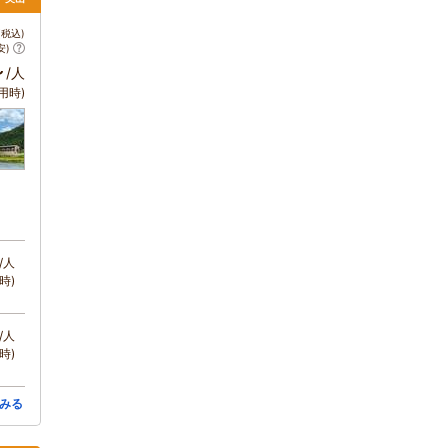
税込)
安)
～
/人
用時)
/人
時)
/人
時)
みる