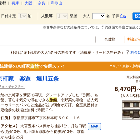
京都
｜
兵庫
｜
大阪
｜
奈良
｜
和歌山
日付未定
泊
部屋
大人
名 子供
0名
人数等
※食事条件などの諸条件については、予約画面で再度ご確認く
合致順
料金が
料金は1泊1部屋の大人1名分の料金です（消費税・サービス料込み）
料金
伝統建築の京町家
旅館
で快適ステイ
エリア：
京都 > 京
最安料金(
京町家 楽遊 堀川五条
(目
フォトギャラリー
8,470円
伝統の京町家を新築で再現、グレードアップした「別邸」も
(大人2名利
増築。暮らす気分で滞在できる
旅館
。京野菜の漬物、超人気
ベーカリーのパンなど逸品が並ぶ朝食が好評。全室風呂付き
＋建物前の銭湯は無料で利用OK♪
住所
京都府京都市下京区柿本町５９０－１６
アクセス
大宮五条バス停から徒歩1分、丹波口駅
MAP
から徒歩10分、地下鉄五条駅から徒歩約13分、京都
駅から徒歩25分