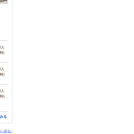
/人
時)
/人
時)
/人
時)
みる
へ戻る↑