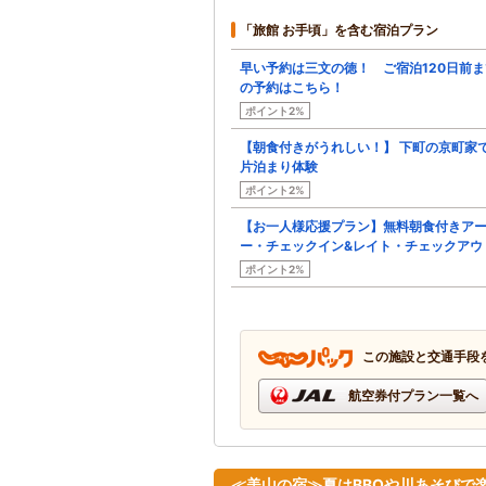
「旅館 お手頃」を含む宿泊プラン
早い予約は三文の徳！ ご宿泊120日前ま
の予約はこちら！
ポイント2%
【朝食付きがうれしい！】 下町の京町家
片泊まり体験
ポイント2%
【お一人様応援プラン】無料朝食付きア
ー・チェックイン&レイト・チェックアウ
ポイント2%
この施設と交通手段
航空券付プラン一覧へ
≪美山の宿≫夏はBBQや川あそびで