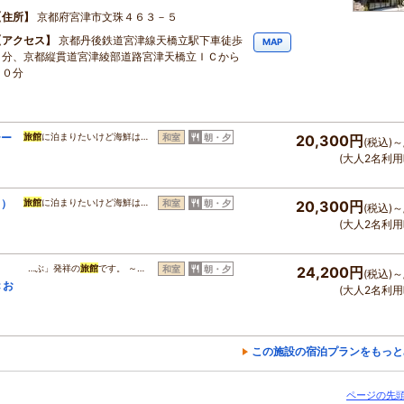
住所
京都府宮津市文珠４６３－５
アクセス
京都丹後鉄道宮津線天橋立駅下車徒歩
MAP
２分、京都縦貫道宮津綾部道路宮津天橋立ＩＣから
１０分
テー
旅館
に泊まりたいけど海鮮は…
和室
朝・夕
20,300円
(税込)～
(大人2名利用
ｇ）
旅館
に泊まりたいけど海鮮は…
和室
朝・夕
20,300円
(税込)～
(大人2名利用
…ぶ」発祥の
旅館
です。 ～…
和室
朝・夕
24,200円
(税込)～
＜お
(大人2名利用
この施設の宿泊プランをもっと
ページの先頭