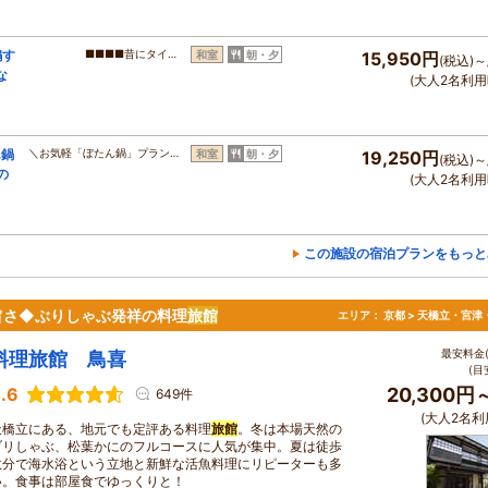
鶏す
■■■■昔にタイ…
和室
朝・夕
15,950円
(税込)～
な
(大人2名利用
ん鍋
＼お気軽「ぼたん鍋」プラン…
和室
朝・夕
19,250円
(税込)～
の
(大人2名利用
この施設の宿泊プランをもっと
旨さ◆ぶりしゃぶ発祥の料理
旅館
エリア：
京都 > 天橋立・宮津
最安料金(
料理旅館 鳥喜
(目
.6
20,300円
649件
(大人2名利
天橋立にある、地元でも定評ある料理
旅館
。冬は本場天然の
ブリしゃぶ、松葉かにのフルコースに人気が集中。夏は徒歩
数分で海水浴という立地と新鮮な活魚料理にリピーターも多
い。食事は部屋食でゆっくりと！