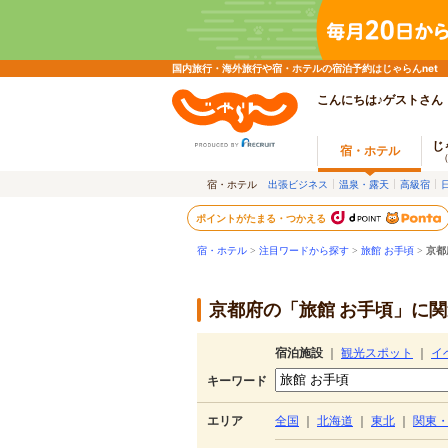
国内旅行・海外旅行や宿・ホテルの宿泊予約はじゃらんnet
こんにちは♪ゲストさん
じ
宿・ホテル
宿・ホテル
出張ビジネス
温泉・露天
高級宿
ポイントがたまる・つかえる
宿・ホテル
>
注目ワードから探す
>
旅館 お手頃
>
京都
京都府の「旅館 お手頃」に関
宿泊施設
｜
観光スポット
｜
イ
キーワード
エリア
全国
｜
北海道
｜
東北
｜
関東