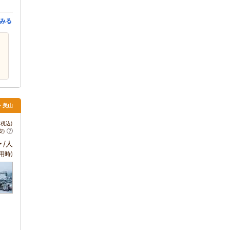
みる
・美山
税込)
安)
～
/人
用時)