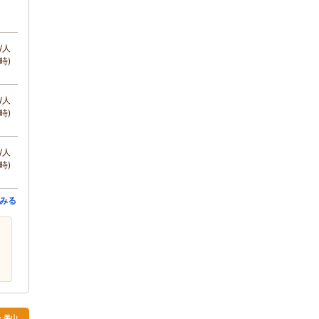
/人
時)
/人
時)
/人
時)
みる
・美山