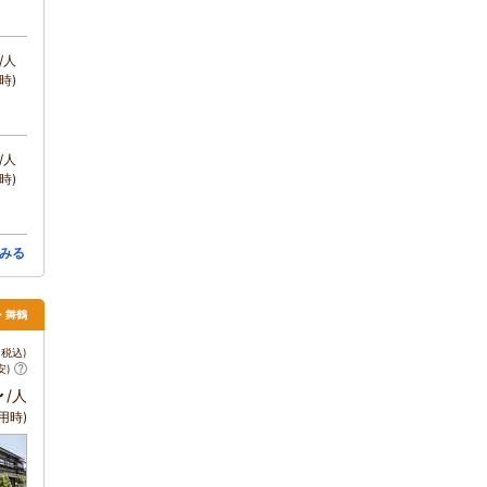
/人
時)
/人
時)
みる
・舞鶴
税込)
安)
～
/人
用時)