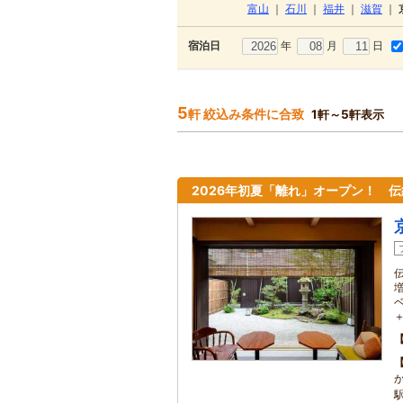
富山
｜
石川
｜
福井
｜
滋賀
｜
年
月
日
宿泊日
5
軒 絞込み条件に合致
1軒～5軒表示
2026年初夏「離れ」オープン！ 