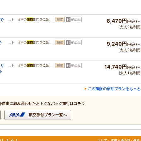
で
…ト 日本の
旅館
部門２位受…
和室
朝のみ
8,470円
(税込)～
(大人2名利用
で
…ト 日本の
旅館
部門２位受…
和室
朝のみ
9,240円
(税込)～
(大人2名利用
ーリ
…ト 日本の
旅館
部門２位受…
和室
朝のみ
14,740円
(税込)～
ト
(大人1名利用
この施設の宿泊プランをもっと
を自由に組み合わせたおトクなパック旅行はコチラ
航空券付プラン一覧へ
楽しもう！
エリア：
京都 > 湯の花・丹波