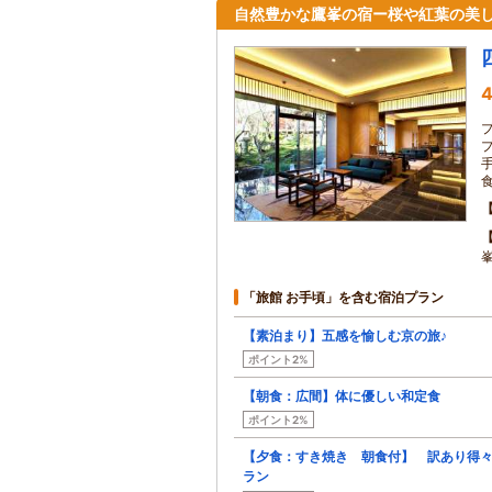
自然豊かな鷹峯の宿ー桜や紅葉の美
4
「旅館 お手頃」を含む宿泊プラン
【素泊まり】五感を愉しむ京の旅♪
ポイント2%
【朝食：広間】体に優しい和定食
ポイント2%
【夕食：すき焼き 朝食付】 訳あり得
ラン