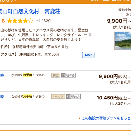
最安料金(
美山町自然文化村 河鹿荘
(目
.8
9,900円
132件
(大人2名利
美山の杉材を使用したログハウス調の建物が目印。星空観
察、川遊び、虫観察、トレッキング、レンタサイクルでの里
山巡りなど、日本の原風景・大自然の夏を感じよう！
住所
京都府南丹市美山町中下向５６番地
アクセス
JR園部駅下車、車で50分
MAP
の時
…な価格で
お手頃
！ 夕食の…
和室
朝のみ
9,900円
(税込)～
(大人2名利用
の時
…な価格で
お手頃
！ 夕食の…
4ベッド
朝のみ
10,450円
(税込)～
(大人2名利用
この施設の宿泊プランをもっと