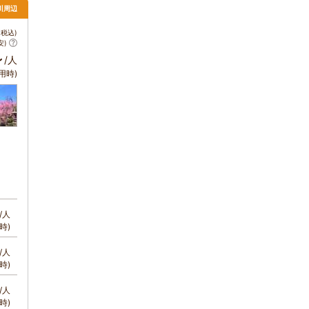
川周辺
税込)
安)
～
/人
用時)
/人
時)
/人
時)
/人
時)