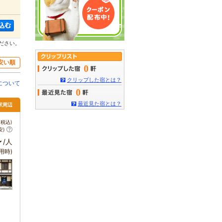
ださい。
安い順
0
クリップした宿とは？
について
0
最近見た宿とは？
都駅周辺
税込)
安)
～
/人
用時)