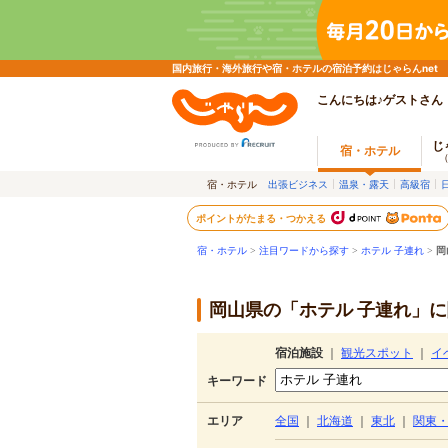
国内旅行・海外旅行や宿・ホテルの宿泊予約はじゃらんnet
こんにちは♪ゲストさん
じ
宿・ホテル
宿・ホテル
出張ビジネス
温泉・露天
高級宿
ポイントがたまる・つかえる
宿・ホテル
>
注目ワードから探す
>
ホテル 子連れ
>
岡
岡山県の「ホテル 子連れ」に
宿泊施設
｜
観光スポット
｜
イ
キーワード
エリア
全国
｜
北海道
｜
東北
｜
関東