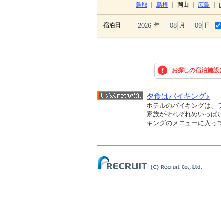
鳥取
｜
島根
｜
岡山
｜
広島
｜
年
月
日
宿泊日
お探しの宿泊施設
夕食はバイキング♪
ホテルのバイキングは、
家族がそれぞれめいっぱ
キングのメニューに入って