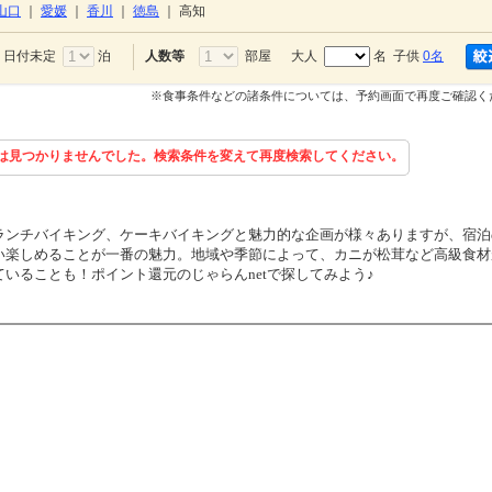
山口
｜
愛媛
｜
香川
｜
徳島
｜
高知
日付未定
泊
部屋
大人
名 子供
0名
人数等
※食事条件などの諸条件については、予約画面で再度ご確認く
は見つかりませんでした。検索条件を変えて再度検索してください。
ランチバイキング、ケーキバイキングと魅力的な企画が様々ありますが、宿泊
い楽しめることが一番の魅力。地域や季節によって、カニが松茸など高級食材
いることも！ポイント還元のじゃらんnetで探してみよう♪