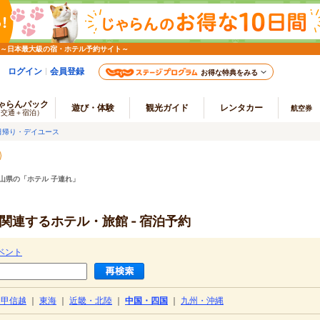
 ～日本最大級の宿・ホテル予約サイト～
ログイン
会員登録
お得な特典をみる
ゃらんパック
遊び・体験
観光ガイド
レンタカー
航空券
（交通＋宿泊）
日帰り・デイユース
山県の「ホテル 子連れ」
関連するホテル・旅館 - 宿泊予約
ベント
・甲信越
｜
東海
｜
近畿・北陸
｜
中国・四国
｜
九州・沖縄