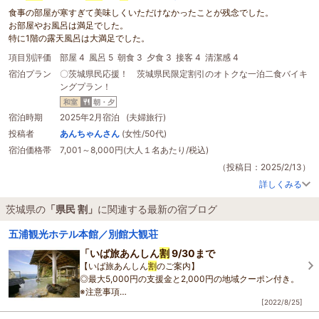
食事の部屋が寒すぎて美味しくいただけなかったことが残念でした。
お部屋やお風呂は満足でした。
特に1階の露天風呂は大満足でした。
項目別評価
部屋 4
風呂 5
朝食 3
夕食 3
接客 4
清潔感 4
宿泊プラン
〇茨城県民応援！ 茨城県民限定割引のオトクな一泊二食バイキ
ングプラン！
和室
朝・夕
宿泊時期
2025年2月宿泊 (夫婦旅行)
投稿者
あんちゃんさん
(女性/50代)
宿泊価格帯
7,001～8,000円(大人１名あたり/税込)
（投稿日：2025/2/13）
詳しくみる
茨城県の
「県民 割」
に関連する最新の宿ブログ
五浦観光ホテル本館／別館大観荘
「いば旅あんしん
割
9/30まで
【いば旅あんしん
割
のご案内】
◎最大5,000円の支援金と2,000円の地域クーポン付き。
※注意事項
[2022/8/25]
ご利用には条件がございますのでご注意ください。