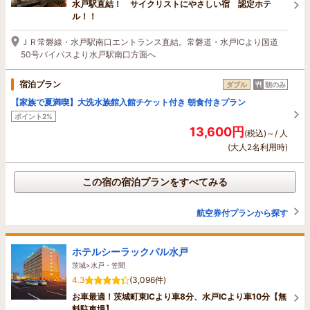
水戸駅直結！ サイクリストにやさしい宿 認定ホテ
ル！！
ＪＲ常磐線・水戸駅南口エントランス直結。常磐道・水戸ICより国道
50号バイパスより水戸駅南口方面へ
宿泊プラン
ダブル
朝のみ
【家族で夏満喫】大洗水族館入館チケット付き 朝食付きプラン
ポイント2%
13,600円
(税込)～/ 人
(大人2名利用時)
この宿の宿泊プランをすべてみる
航空券付プランから探す
ホテルシーラックパル水戸
茨城>水戸・笠間
4.3
(3,096件)
お車最適！茨城町東ICより車8分、水戸ICより車10分【無
料駐車場】