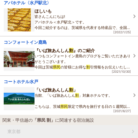
アパホテル〈水戸駅北〉
「いば旅あんしん
割
」とは、新型コロナウィルス感染症検
査
ほしいも
皆さんこんにちは!
アパホテル＜水戸駅北＞です。
今回ご紹介するのは、茨城県を代表する特産品で、全国シ
[2022/1/25]
ェア率はなんと9
割
以上を誇る「干し芋」です！
冬になると毎年食べたくなるのは茨城
県民
だからでしょう
コンフォートイン鹿島
か
『いば旅あんしん
割
』のご紹介
いつもコンフォートイン鹿島のブログをご覧いただきあり
がとうございます。
今回は茨城
県民
の皆様にお得な
割
引情報をお伝えいたしま
[2021/10/30]
す。
コートホテル水戸
現在、全国各地の都道府県や市町村では様々な観光支援策
が行われておりま
「いば旅あんしん
割
」
当館、「いば旅あんしん
割
」対象ホテルです。
こちらは、茨城
県民
限定で県内を旅行する日の１週間以内
[2021/6/27]
に自費でＰＣＲ検査などを行って陰性であることを証明す
ると、県内で宿泊した場合、１人１泊あたり最大１万
関東・甲信越の
「県民 割」
に関連する宿泊施設
東京都