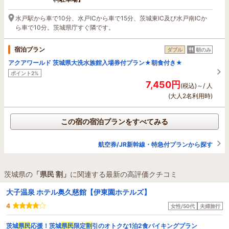
水戸駅から車で10分、水戸ICから車で15分、茨城東IC及び水戸南ICか
ら車で10分。茨城県庁すぐ隣です。
宿泊プラン
ダブル
朝のみ
アクアワールド 茨城県大洗水族館入場券付プラン★朝食付き★
ポイント2%
7,450円
(税込)～/ 人
(大人2名利用時)
この宿の宿泊プランをすべてみる
航空券/JR新幹線・特急付プランから探す
茨城県の
「県民 割」
に関連する最新の高評価クチコミ
大子温泉 ホテル奥久慈館【伊東園ホテルズ】
4
女性/50代
夫婦旅行
茨城
県民
応援！茨城
県民
限定
割
引のオトクな1泊2食バイキングプラン