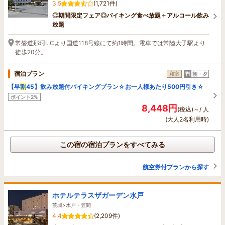
3.5
(1,721件)
◎期間限定フェア◎バイキング食べ放題＋アルコール飲み
放題
常磐道那珂I..Cより国道118号線にて約1時間。電車では常陸大子駅より
徒歩20分。
宿泊プラン
和室
朝・夕
【早
割
45】飲み放題付バイキングプラン☆お一人様あたり500円引き☆
ポイント2%
8,448円
(税込)～/ 人
(大人2名利用時)
この宿の宿泊プランをすべてみる
航空券付プランから探す
ホテルテラスザガーデン水戸
茨城>水戸・笠間
4.4
(2,209件)