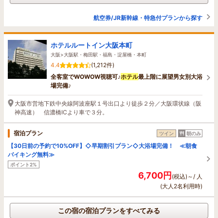
航空券/JR新幹線・特急付プランから探す
ホテルルートイン大阪本町
大阪>大阪駅・梅田駅・福島・淀屋橋・本町
4.4
(1,212件)
全客室でWOWOW視聴可♪
ホテル
最上階に展望男女別大浴
場完備♪
大阪市営地下鉄中央線阿波座駅１号出口より徒歩２分／大阪環状線（阪
神高速） 信濃橋ICより車で３分。
宿泊プラン
ツイン
朝のみ
【30日前の予約で10%OFF】◇早期割引プラン◇大浴場完備！ ≪朝食
バイキング無料≫
ポイント2%
6,700円
(税込)～/ 人
(大人2名利用時)
この宿の宿泊プランをすべてみる