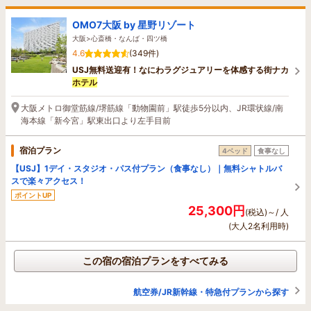
OMO7大阪 by 星野リゾート
大阪>心斎橋・なんば・四ツ橋
4.6
(349件)
USJ無料送迎有！なにわラグジュアリーを体感する街ナカ
ホテル
大阪メトロ御堂筋線/堺筋線「動物園前」駅徒歩5分以内、JR環状線/南
海本線「新今宮」駅東出口より左手目前
宿泊プラン
4ベッド
食事なし
【USJ】1デイ・スタジオ・パス付プラン（食事なし）｜無料シャトルバ
スで楽々アクセス！
ポイントUP
25,300円
(税込)～/ 人
(大人2名利用時)
この宿の宿泊プランをすべてみる
航空券/JR新幹線・特急付プランから探す