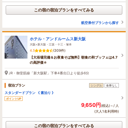
この宿の宿泊プランをすべてみる
航空券付プランから探す
ホテル・アンドルームス新大阪
大阪>新大阪・江坂・十三・塚本
4.5
(309件)
【大浴場完備＆お夜食そば無料】朝食の和ブッフェは4.7
の高評価☆
JR・御堂筋線「新大阪駅」下車4番出口より徒歩6分
宿泊プラン
シングル
食事なし
スタンダードプラン 《 素泊り 》
ポイントUP
9,650円
(税込)～/ 人
(大人1名利用時)
この宿の宿泊プランをすべてみる