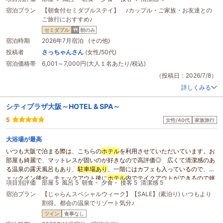
宿泊プラン
【朝食付セミダブルステイ】 ♪カップル・ご家族・お友達との
ご旅行におすすめ♪
セミダブル
朝のみ
宿泊時期
2026年7月宿泊 (その他)
投稿者
さっちゃんさん
(女性/50代)
宿泊価格帯
6,001～7,000円(大人１名あたり/税込)
（投稿日：2026/7/8）
詳しくみる
シティプラザ大阪～HOTEL & SPA～
5
女性/40代
家族旅行
大浴場が最高
いつも大阪で泊まる際は、こちらの
ホテル
を利用させていただいています。お
部屋も綺麗で、マットレスが固いのが好きなので高評価◎ 広くて清潔感のあ
る温泉の露天風呂もあり、
駐車場あり
、一階にはカフェも入っているので、チ
ェックイン後や、チェックアウト後に
ホテル
内でテイクアウトができるので嬉
項目別評価
部屋 5
風呂 5
朝食 -
夕食 -
接客 5
清潔感 5
しいです。
宿泊プラン
【じゃらんスペシャルウィーク】【SALE】(素泊り) いつもより
割得。都会の温泉でリゾート気分♪
ツイン
食事なし