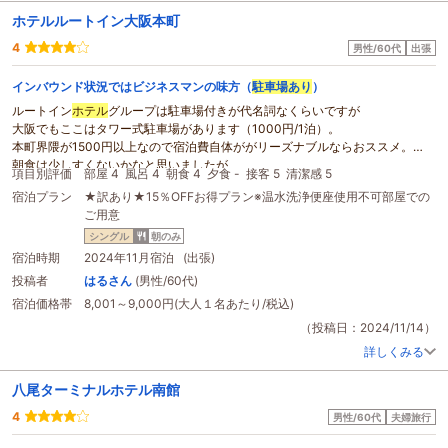
ホテルルートイン大阪本町
4
男性/60代
出張
インバウンド状況ではビジネスマンの味方（
駐車場あり
）
ルートイン
ホテル
グループは駐車場付きが代名詞なくらいですが
大阪でもここはタワー式駐車場があります（1000円/1泊）。
本町界隈が1500円以上なので宿泊費自体ががリーズナブルならおススメ。
朝食は少しすくないかなと思いましたが、
項目別評価
部屋 4
風呂 4
朝食 4
夕食 -
接客 5
清潔感 5
朝食会場自体はいつもの2倍くらいの広さで余裕がありました。
宿泊プラン
★訳あり★15％OFFお得プラン※温水洗浄便座使用不可部屋での
ご用意
シングル
朝のみ
宿泊時期
2024年11月宿泊 (出張)
投稿者
はるさん
(男性/60代)
宿泊価格帯
8,001～9,000円(大人１名あたり/税込)
（投稿日：2024/11/14）
詳しくみる
八尾ターミナルホテル南館
4
男性/60代
夫婦旅行