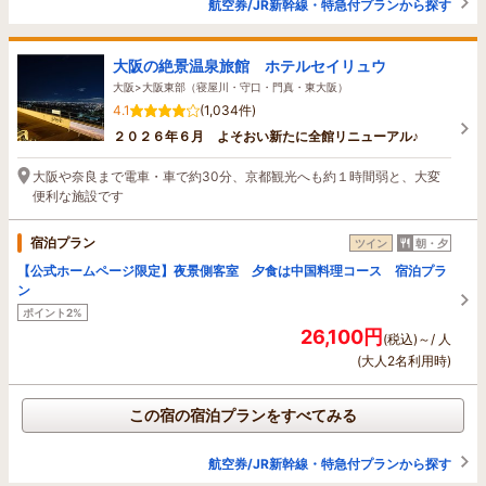
航空券/JR新幹線・特急付プランから探す
大阪の絶景温泉旅館 ホテルセイリュウ
大阪>大阪東部（寝屋川・守口・門真・東大阪）
4.1
(1,034件)
２０２６年６月 よそおい新たに全館リニューアル♪
大阪や奈良まで電車・車で約30分、京都観光へも約１時間弱と、大変
便利な施設です
宿泊プラン
ツイン
朝・夕
【公式ホームページ限定】夜景側客室 夕食は中国料理コース 宿泊プラ
ン
ポイント2%
26,100円
(税込)～/ 人
(大人2名利用時)
この宿の宿泊プランをすべてみる
航空券/JR新幹線・特急付プランから探す