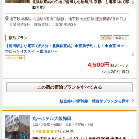
北浜駅直結の立地で雨風も心配無用♪京都にも電車1本で移
動可能♪
地下鉄堺筋線 北浜駅6番出口隣接、地下鉄御堂筋線 淀屋橋駅8番出口よ
り徒歩約8分、京阪本線北浜駅徒歩約3分
宿泊プラン
ダブル
食事なし
【梅田駅より電車で約6分・北浜駅直結】◆直前予約にも！◆全室18㎡～
でゆったりステイ ～素泊まり～
ポイントUP
4,500円
(税込)～/ 人
(大人2名利用時)
この宿の宿泊プランをすべてみる
航空券/JR新幹線・特急付プランから探す
丸一ホテル大阪梅田
大阪>大阪駅・梅田駅・福島・淀屋橋・本町
4.4
(2,204件)
梅田で泊まるならちょうどいい！漫画4200冊♪夜鳴きそ