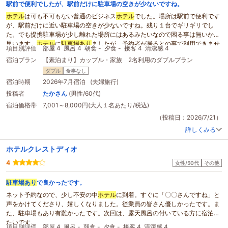
駅前で便利でしたが、駅前だけに駐車場の空きが少ないですね。
ホテル
は可も不可もない普通のビジネス
ホテル
でした。場所は駅前で便利です
が、駅前だけに近い駐車場の空きが少ないですね。残り１台でギリギリでし
た。でも提携駐車場が少し離れた場所にはあるみたいなので困る事は無いかと
思います。
ホテル
に
駐車場あり
ましたが、予約者が居るとの事で利用できませ
項目別評価
部屋 4
風呂 4
朝食 -
夕食 -
接客 4
清潔感 4
んでした。
宿泊プラン
【素泊まり】カップル・家族 2名利用のダブルプラン
ダブル
食事なし
宿泊時期
2026年7月宿泊 (夫婦旅行)
投稿者
たかさん
(男性/60代)
宿泊価格帯
7,001～8,000円(大人１名あたり/税込)
（投稿日：2026/7/21）
詳しくみる
ホテルクレストディオ
4
女性/50代
その他
駐車場あり
で良かったです。
ネット予約なので、少し不安の中
ホテル
に到着。すぐに「〇〇さんですね」と
声をかけてくださり、嬉しくなりました。従業員の皆さん優しかったです。ま
た、駐車場もあり有難かったです。次回は、露天風呂の付いている方に宿泊し
たいです。
項目別評価
部屋 4
風呂 -
朝食 -
夕食 -
接客 4
清潔感 4