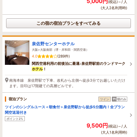
5,000円
(税込)～/ 人
(大人2名利用時)
この宿の宿泊プランをすべてみる
泉佐野センターホテル
大阪>大阪南部（堺・岸和田・関西空港）
4.0
(289件)
関西空港利用の前後泊に最適♪泉佐野駅前のランドマーク
ホテル
！
南海本線 泉佐野駅で下車、改札から左側へ徒歩3分でお越しいただけ
ます。目印は17階建ての高層ビルです。
宿泊プラン
ツイン
朝のみ
ツインのシングルユース＜朝食付＞泉佐野駅から徒歩5分圏内！全プラン
関空送迎付き
ポイント2%
9,500円
(税込)～/ 人
(大人1名利用時)