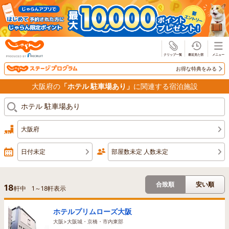
じゃらん
お得な特典をみる
大阪府の
「ホテル 駐車場あり」
に関連する宿泊施設
大阪府
日付未定
部屋数未定 人数未定
合致順
安い順
18
軒中
1
～
18
軒表示
ホテルプリムローズ大阪
大阪>大阪城・京橋・市内東部