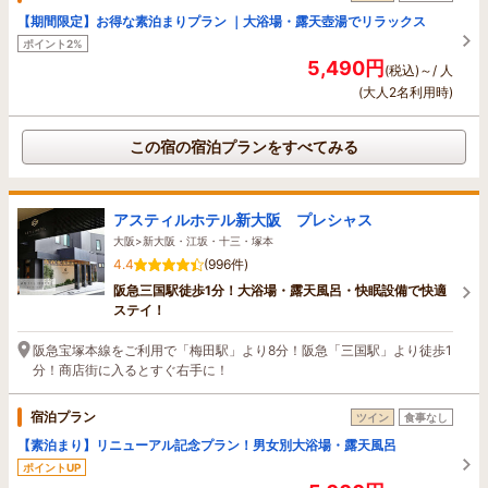
【期間限定】お得な素泊まりプラン ｜大浴場・露天壺湯でリラックス
ポイント2%
5,490円
(税込)～/ 人
(大人2名利用時)
この宿の宿泊プランをすべてみる
アスティルホテル新大阪 プレシャス
大阪>新大阪・江坂・十三・塚本
4.4
(996件)
阪急三国駅徒歩1分！大浴場・露天風呂・快眠設備で快適
ステイ！
阪急宝塚本線をご利用で「梅田駅」より8分！阪急「三国駅」より徒歩1
分！商店街に入るとすぐ右手に！
宿泊プラン
ツイン
食事なし
【素泊まり】リニューアル記念プラン！男女別大浴場・露天風呂
ポイントUP