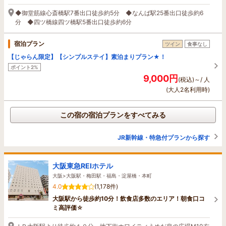
◆御堂筋線心斎橋駅7番出口徒歩約5分 ◆なんば駅25番出口徒歩約6
分 ◆四ツ橋線四ツ橋駅5番出口徒歩約6分
宿泊プラン
ツイン
食事なし
【じゃらん限定】【シンプルステイ】素泊まりプラン★！
ポイント2%
9,000円
(税込)～/ 人
(大人2名利用時)
この宿の宿泊プランをすべてみる
JR新幹線・特急付プランから探す
大阪東急REIホテル
大阪>大阪駅・梅田駅・福島・淀屋橋・本町
4.0
(1,178件)
大阪駅から徒歩約10分！飲食店多数のエリア！朝食口コ
ミ高評価☆