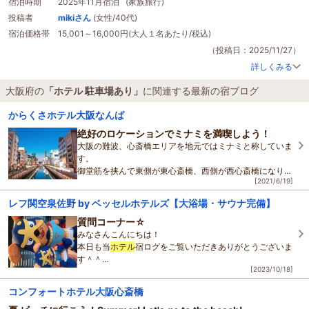
宿泊時期
2025年11月宿泊 (家族旅行)
投稿者
mikiさん
(女性/40代)
宿泊価格帯
15,001～16,000円(大人１名あたり/税込)
（投稿日：2025/11/27）
詳しくみる
大阪府の
「ホテル 駐車場あり」
に関連する最新の宿ブログ
からくさホテル大阪なんば
絶好のロケーションでミナミを満喫しよう！
大阪の難波、心斎橋エリアを地元ではミナミと称していま
す。
御堂筋を挟んで東側が東心斎橋、西側が西心斎橋になりま
[2021/6/19]
すが、いわゆる繁華街の中心は東心斎橋になり、ここでは
一晩中人通りが絶えず、まさしく不夜城と
レフ関空泉佐野 by ベッセルホテルズ【大浴場・サウナ完備】
質問コーナー☆
みなさんこんにちは！
本日も当
ホテル
宿ログをご覧いただきありがとうございま
す＾＾
[2023/10/18]
本日はよく聞かれることのまとめです。
コンフォートホテル大阪心斎橋
少しでも私たちの
ホテル
を知って頂きたいです、、、で
は、スタート☆