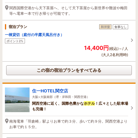
関西国際空港から天下茶屋へ、そして天下茶屋から新世界や難波や梅田
等へ電車一本で行き帰りが可能です。
宿泊プラン
和洋室
食事なし
一棟貸切（庭付の半露天風呂付き）
ポイント2%
14,400円
(税込)～/ 人
(大人2名利用時)
この宿の宿泊プランをすべてみる
住一HOTEL関空店
大阪>大阪南部（堺・岸和田・関西空港）
関西空港に近く、国際色豊かな
ホテル
！広々とした駐車場
も完備！
南海電車「羽倉崎」駅よりお車で約３分、歩いて約９分。関西空港より
お車で約１５分。