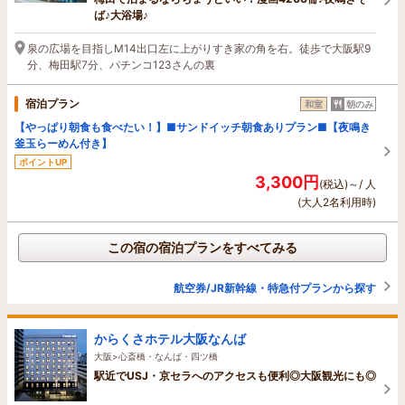
ば♪大浴場♪
泉の広場を目指しM14出口左に上がりすき家の角を右。徒歩で大阪駅9
分、梅田駅7分、パチンコ123さんの裏
宿泊プラン
和室
朝のみ
【やっぱり朝食も食べたい！】■サンドイッチ朝食ありプラン■【夜鳴き
釜玉らーめん付き】
ポイントUP
3,300円
(税込)～/ 人
(大人2名利用時)
この宿の宿泊プランをすべてみる
航空券/JR新幹線・特急付プランから探す
からくさホテル大阪なんば
大阪>心斎橋・なんば・四ツ橋
駅近でUSJ・京セラへのアクセスも便利◎大阪観光にも◎