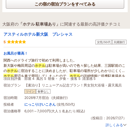
この宿の宿泊プランをすべてみる
大阪府の
「ホテル 駐車場あり」
に関連する最新の高評価クチコミ
アスティルホテル新大阪 プレシャス
5
女性/50代
夫婦旅行
お風呂が最高！
関西へのドライブ旅行で初めて利用しました。
新大阪や梅田周辺の
ホテル
は駐車場が高いので色々探した結果、三国駅前のこ
の
ホテル
に宿泊することに決めましたが、駐車場の場所が少しわかりにくくて
ホテル
周辺を車で周回してしまったので、
ホテル
の詳細情報に提携駐車場名を
項目別評価
部屋 4
風呂 5
朝食 -
夕食 -
接客 5
清潔感 5
明記してくだされば良かったと思いました(無料提携
駐車場あり
、とだけ書かれ
宿泊プラン
【素泊り】リニューアル記念プラン！男女別大浴場・露天風呂
ていたので）。
男女別の大浴場があり滞在中いつでも利用出来ること、露天風呂や女性の大浴
ツイン
食事なし
場のシャンプーバイキングなど、設備やアメニティが充実していて、感動しま
宿泊時期
2026年7月宿泊 (夫婦旅行)
した！！
投稿者
にっこりけいこさん
(女性/50代)
ウエルカムドリンクも嬉しいサービスですし、お部屋も清潔で快適だったの
宿泊価格帯
6,001～7,000円(大人１名あたり/税込)
で、是非また利用したいです。
（投稿日：2026/7/27）
詳しくみる