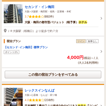
セカンド・イン梅田
大阪>大阪駅・梅田駅・福島・淀屋橋・本町
3.7
(892件)
大阪・梅田の都市型バジェット（軽予算）
ホテル
ＪＲ大阪駅（桜橋口）より徒歩で約７分
宿泊プラン
ツイン
食事なし
【セカンド･イン梅田】標準プラン
ポイント2%
4,000円
(税込)～/ 人
(大人2名利用時)
この宿の宿泊プランをすべてみる
レックスインなんば
大阪>心斎橋・なんば・四ツ橋
4.0
(238件)
日本橋駅７番出口より徒歩2分のビジネス
ホテル
【コンビ