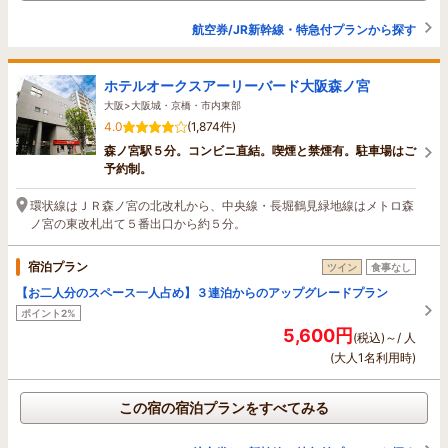
航空券/JR新幹線・特急付プランから探す
ホテルオークスアーリーバード大阪森ノ宮
大阪>大阪城・京橋・市内東部
4.0
(1,874件)
森ノ宮駅５分。コンビニ直結。喫煙と禁煙有。駐車場はご
予約制。
環状線はＪＲ森ノ宮の北改札から、中央線・長堀鶴見緑地線はメトロ森
ノ宮の東改札出て５番出口から約５分。
宿泊プラン
ツイン
食事なし
【お二人分のスペース一人占め】３連泊からのアップグレードプラン
ポイント2%
5,600円
(税込)～/ 人
(大人1名利用時)
この宿の宿泊プランをすべてみる