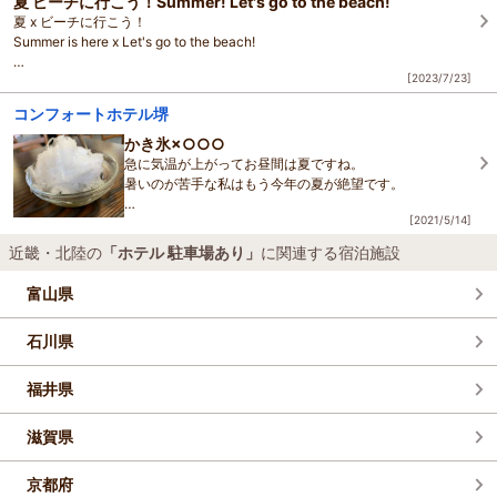
夏 ビーチに行こう！Summer! Let's go to the beach!
夏 x ビーチに行こう！
ーーーーー
Summer is here x Let's go to the beach!
[2023/7/23]
箱作ぴちぴちビーチ
コンフォートホテル堺
4年ぶり 海水浴場 REOPEN
かき氷×○○○
Hakotsukuri Pichi Pichi Beach
急に気温が上がってお昼間は夏ですね。
Beach REOPEN for the first time in 4 years :D
暑いのが苦手な私はもう今年の夏が絶望です。
[2021/5/14]
堺に来て間もない私が一度訪れてはまったものをご紹介い
x
たします！
近畿・北陸の
「ホテル 駐車場あり」
に関連する宿泊施設
「かん袋」さんの【氷くるみ餅】でございます。
富山県
青
石川県
福井県
滋賀県
京都府