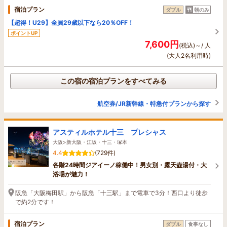
宿泊プラン
ダブル
朝のみ
【超得！U29】全員29歳以下なら20％OFF！
ポイントUP
7,600円
(税込)～/ 人
(大人2名利用時)
この宿の宿泊プランをすべてみる
航空券/JR新幹線・特急付プランから探す
アスティルホテル十三 プレシャス
大阪>新大阪・江坂・十三・塚本
4.4
(729件)
各階24時間ジアイーノ稼働中！男女別・露天壺湯付・大
浴場が魅力！
阪急「大阪梅田駅」から阪急「十三駅」まで電車で3分！西口より徒歩
で約2分です！
宿泊プラン
ダブル
食事なし