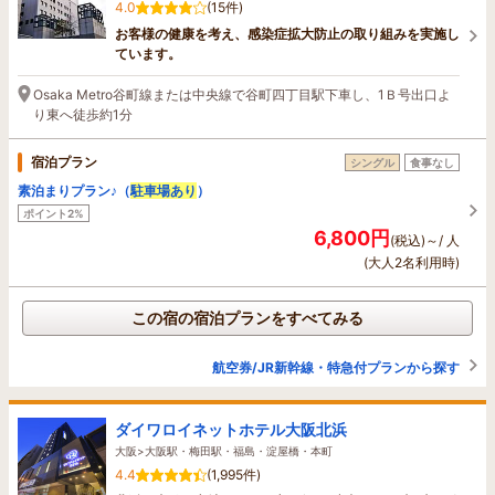
4.0
(15件)
お客様の健康を考え、感染症拡大防止の取り組みを実施し
ています。
Osaka Metro谷町線または中央線で谷町四丁目駅下車し、1Ｂ号出口よ
り東へ徒歩約1分
宿泊プラン
シングル
食事なし
素泊まりプラン♪（
駐車場あり
）
ポイント2%
6,800円
(税込)～/ 人
(大人2名利用時)
この宿の宿泊プランをすべてみる
航空券/JR新幹線・特急付プランから探す
ダイワロイネットホテル大阪北浜
大阪>大阪駅・梅田駅・福島・淀屋橋・本町
4.4
(1,995件)