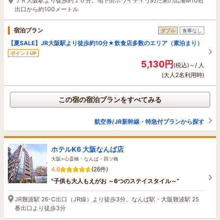
ＪＲ大阪駅より徒歩約１０分。地下街ホワイティうめだ泉の広場M10右
出口から約100メートル
宿泊プラン
ダブル
食事なし
【夏SALE】JR大阪駅より徒歩約10分★飲食店多数のエリア（素泊まり）
ポイントUP
5,130円
(税込)～/ 人
(大人2名利用時)
この宿の宿泊プランをすべてみる
航空券/JR新幹線・特急付プランから探す
ホテルK6 大阪なんば店
大阪>心斎橋・なんば・四ツ橋
4.6
(26件)
"子供も大人もえがお ～6つのステイスタイル～”
JR難波駅 26-C出口（JR線）より徒歩3分。なんば駅・大阪難波駅 25
番出口より徒歩3分