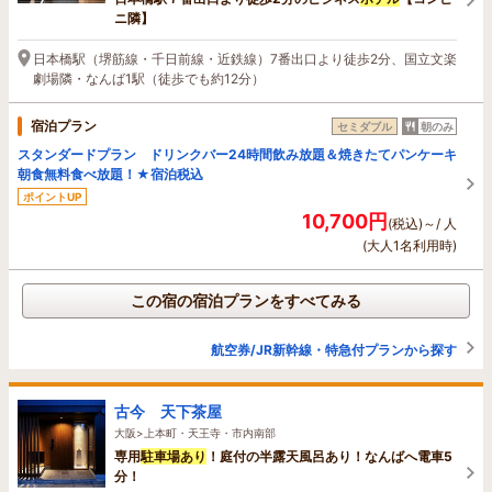
ニ隣】
日本橋駅（堺筋線・千日前線・近鉄線）7番出口より徒歩2分、国立文楽
劇場隣・なんば1駅（徒歩でも約12分）
宿泊プラン
セミダブル
朝のみ
スタンダードプラン ドリンクバー24時間飲み放題＆焼きたてパンケーキ
朝食無料食べ放題！★宿泊税込
ポイントUP
10,700円
(税込)～/ 人
(大人1名利用時)
この宿の宿泊プランをすべてみる
航空券/JR新幹線・特急付プランから探す
古今 天下茶屋
大阪>上本町・天王寺・市内南部
専用
駐車場あり
！庭付の半露天風呂あり！なんばへ電車5
分！