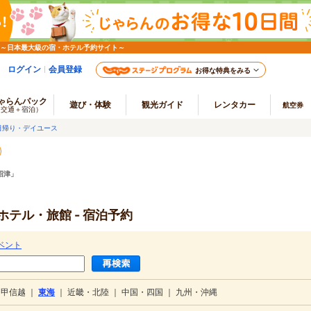
 ～日本最大級の宿・ホテル予約サイト～
ログイン
会員登録
お得な特典をみる
ゃらんパック
遊び・体験
観光ガイド
レンタカー
航空券
（交通＋宿泊）
日帰り・デイユース
沼津」
テル・旅館 - 宿泊予約
ベント
・甲信越
｜
東海
｜
近畿・北陸
｜
中国・四国
｜
九州・沖縄