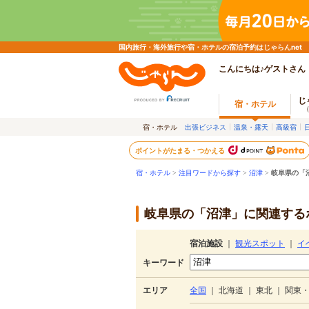
国内旅行・海外旅行や宿・ホテルの宿泊予約はじゃらんnet
こんにちは♪ゲストさん
じ
宿・ホテル
宿・ホテル
出張ビジネス
温泉・露天
高級宿
ポイントがたまる・つかえる
宿・ホテル
>
注目ワードから探す
>
沼津
>
岐阜県の「
岐阜県の「沼津」に関連するホ
宿泊施設
｜
観光スポット
｜
イ
キーワード
エリア
全国
｜
北海道
｜
東北
｜
関東