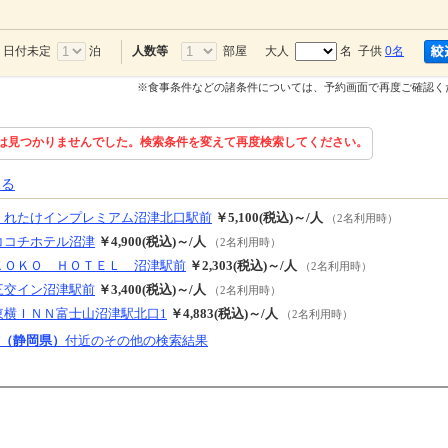
日付未定
泊
部屋
大人
名 子供
0名
人数等
※食事条件などの諸条件については、予約画面で再度ご確認く
は見つかりませんでした。検索条件を変えて再度検索してください。
見る
くれたけインプレミアム沼津北口駅前
￥5,100(税込)～/人
（2名利用時）
ココチホテル沼津
￥4,900(税込)～/人
（2名利用時）
ＫＯＫＯ ＨＯＴＥＬ 沼津駅前
￥2,303(税込)～/人
（2名利用時）
三交イン沼津駅前
￥3,400(税込)～/人
（2名利用時）
東横ＩＮＮ富士山沼津駅北口1
￥4,883(税込)～/人
（2名利用時）
（静岡県）
付近のその他の検索結果