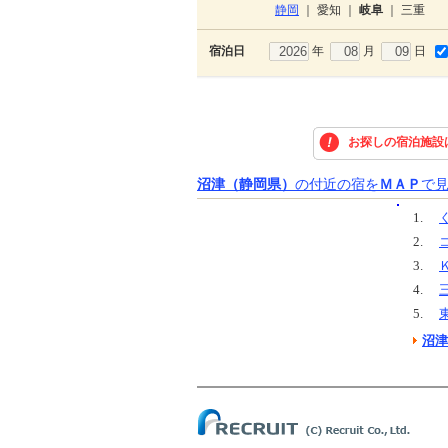
静岡
｜
愛知
｜
岐阜
｜
三重
年
月
日
宿泊日
お探しの宿泊施設
沼津（静岡県）
の付近の宿を
ＭＡＰ
で
1.
2.
3.
4.
5.
沼津