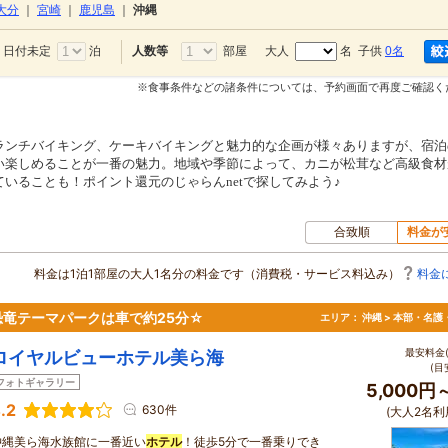
大分
｜
宮崎
｜
鹿児島
｜
沖縄
日付未定
泊
部屋
大人
名 子供
0名
人数等
※食事条件などの諸条件については、予約画面で再度ご確認く
ランチバイキング、ケーキバイキングと魅力的な企画が様々ありますが、宿泊
い楽しめることが一番の魅力。地域や季節によって、カニが松茸など高級食材
いることも！ポイント還元のじゃらんnetで探してみよう♪
合致順
料金が
料金は1泊1部屋の大人1名分の料金です（消費税・サービス料込み）
料金
恐竜テーマパークは車で約25分☆
エリア：
沖縄 > 本部・名護
最安料金(
ロイヤルビューホテル美ら海
(目
フォトギャラリー
5,000円
.2
630件
(大人2名利
沖縄美ら海水族館に一番近い
ホテル
！徒歩5分で一番乗りでき