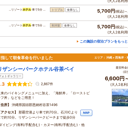
(大人2名利用
…リゾート
ホテル
車で5分 …
トリプル
食事なし
5,700円
(税込)～
(大人2名利用
…リゾート
ホテル
車で5分 …
和洋室
食事なし
5,700円
(税込)～
(大人2名利用
この施設の宿泊プランをもっと
目指して朝食革命を行いました
エリア：
沖縄 > 西海岸・
最安料金(
リザンシーパークホテル谷茶ベイ
(目
フォトギャラリー
6,600円
.3
2,867件
(大人2名利
従来のバイキングメニューに加え、「海鮮丼」「ローストビ
ーフ丼」などをご用意！
住所
沖縄県国頭郡恩納村谷茶1496
アクセス
那覇空港より車で約70分。石川ICより
MAP
車で約10分。リザンシーパークビーチまで徒歩0分
・ダイビング(有料/手配含む)・カヌー(有料/手配含む)・他