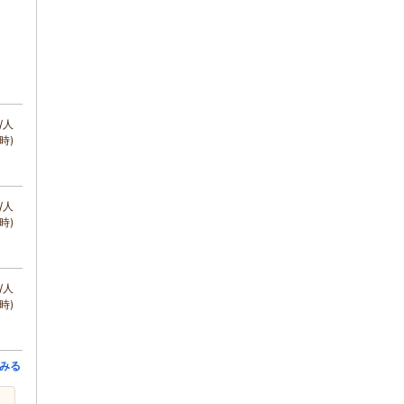
/人
時)
/人
時)
/人
時)
みる