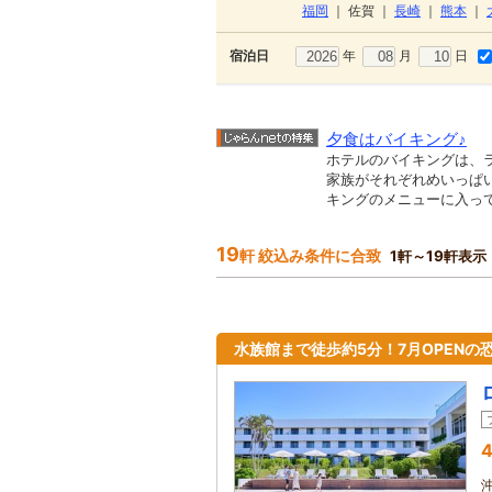
福岡
｜
佐賀
｜
長崎
｜
熊本
｜
年
月
日
宿泊日
夕食はバイキング♪
ホテルのバイキングは、
家族がそれぞれめいっぱ
キングのメニューに入って
19
軒 絞込み条件に合致
1軒～19軒表示
水族館まで徒歩約5分！7月OPENの
4