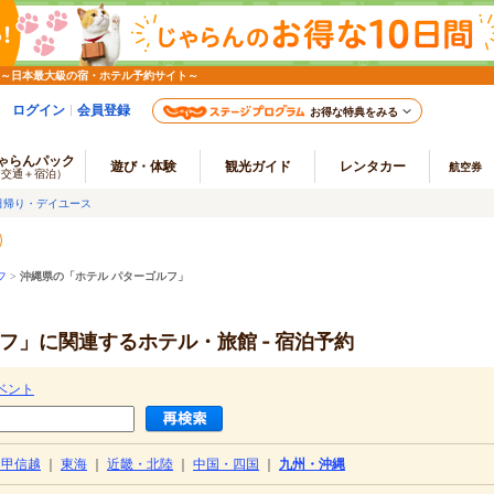
 ～日本最大級の宿・ホテル予約サイト～
ログイン
会員登録
お得な特典をみる
ゃらんパック
遊び・体験
観光ガイド
レンタカー
航空券
（交通＋宿泊）
日帰り・デイユース
フ
>
沖縄県の「ホテル パターゴルフ」
フ」に関連するホテル・旅館 - 宿泊予約
ベント
・甲信越
｜
東海
｜
近畿・北陸
｜
中国・四国
｜
九州・沖縄