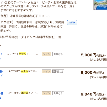
ます♪話題のテーマパークも近く、ビーチや北部の主要観光地
へのアクセスが抜群！キッズパークや屋外プールなど、お子
さま連れにもおすすめです。
住所
沖縄県国頭郡本部町石川９３８
アクセス
○自動車利用：那覇空港より、沖縄自
MAP
動車道「許田IC」国道449号線、県道114号を経て1
時間47分。
(有料/手配含む)・ダイビング(有料/手配含む)・他
ン
る！
…リゾート
ホテル
！／ ～～…
ツイン
食事なし
5,000円
(税込)～
）
(大人2名利用
番
… ACTIVITY-
ホテル
内フリー…
ツイン
朝のみ
6,000円
(税込)～
テイ
(大人2名利用
一番
…に一番近い
ホテル
！／ 予…
ツイン
食事なし
6,040円
(税込)～
ミ
(大人2名利用