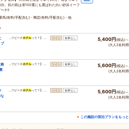
MAP
15分。目の前は渚100選にも選ばれた白い砂浜イーフ
ーチ!!
乗馬(有料/手配含む)・陶芸(有料/手配含む)・他
ン
に
…フビーチ
ホテル
って？】 …
ツイン
食事なし
5,400円
(税込)～
引プ
(大人2名利用
り満
…フビーチ
ホテル
って？】 …
ツイン
食事なし
5,600円
(税込)～
素
(大人2名利用
マ
…フビーチ
ホテル
って？】 …
ツイン
食事なし
5,600円
(税込)～
得な
(大人2名利用
この施設の宿泊プランをもっと