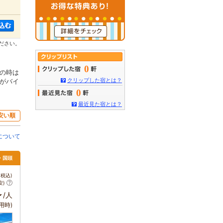
ださい。
0
の時は
クリップした宿とは？
がバイ
0
最近見た宿とは？
安い順
について
・国頭
税込)
安)
～
/人
用時)