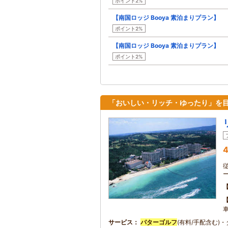
ポイント2%
【南国ロッジ Booya 素泊まりプラン】
ポイント2%
【南国ロッジ Booya 素泊まりプラン】
ポイント2%
「おいしい・リッチ・ゆったり」を
4
サービス
パターゴルフ
(有料/手配含む)