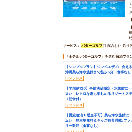
サービス
パターゴルフ
(手配含む)・釣り
「ホテル パターゴルフ」を含む宿泊プラ
【シンプルプラン】ジンベエザメに会え
沖縄美ら海水族館まで徒歩5分（食事なし
ポイントUP
【早期割120】事前決済限定・水族館に一
近い！レトロな趣も楽しめるリゾートス
（朝食付）
ポイントUP
【夏旅連泊★返金不可】美ら海水族館に
近い！駐車場無料＆キッズ特典満載♪ファ
リー歓迎（食事なし）