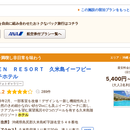
この施設の宿泊プランをもっと
を自由に組み合わせたおトクなパック旅行はコチラ
航空券付プラン一覧へ
を満喫し非日常を味わう
エリア：
沖縄 
最安料金(
ＥＮ ＲＥＳＯＲＴ 久米島イーフビー
(目
チホテル
5,400円
フォトギャラリー
(大人2名利
.2
289件
23年2月、一部客室を改修！デザインも一新し機能性向上！
天然のきめ細かな白い砂が2㎞にも及ぶイーフビーチに面し、
アクアブルーを望む展望風呂や2つのプールを有する久米島随
一のリゾート
ホテル
住所
沖縄県島尻郡久米島町字謝名堂５４８番地
アクセス
久米島空港より車で20分、港より車で