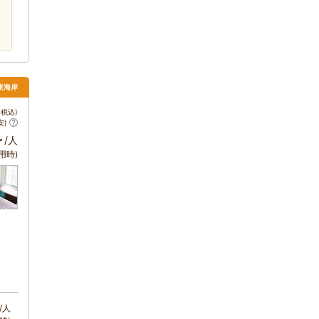
東海岸
税込)
安)
～
/人
用時)
/人