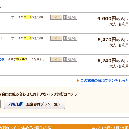
ン
…す。 ☆当
ホテル
ではお車…
ツイン
朝のみ
6,600円
(税込)～
(大人2名利用
リ
…す。 ☆当
ホテル
ではお車…
ツイン
朝のみ
8,470円
(税込)～
(大人2名利用
00
優雅な
ホテル
ステイをお楽し…
ツイン
朝のみ
9,240円
(税込)～
(大人2名利用
この施設の宿泊プランをもっと
を自由に組み合わせたおトクなパック旅行はコチラ
航空券付プラン一覧へ
びゆっくり休める♪養生の宿
エリア：
沖縄 > 本部・名護