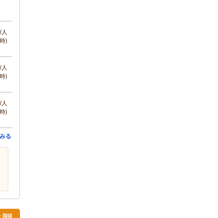
/人
時)
/人
時)
/人
時)
みる
・国頭