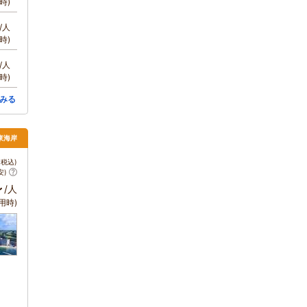
時)
/人
時)
/人
時)
みる
東海岸
税込)
安)
～
/人
用時)