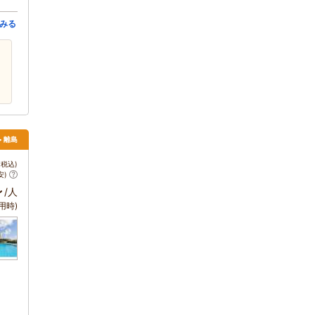
みる
> 離島
税込)
安)
～
/人
用時)