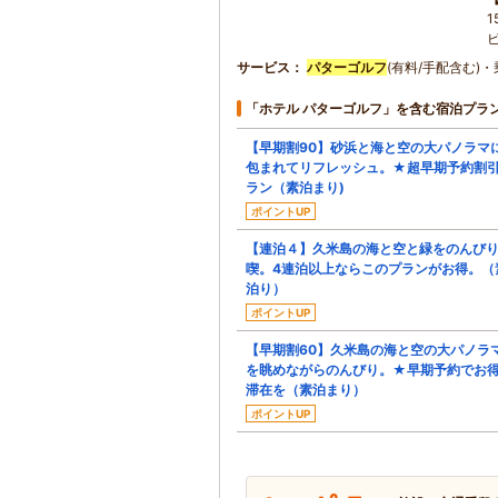
ビ
サービス
パターゴルフ
(有料/手配含む)・
「ホテル パターゴルフ」を含む宿泊プラ
【早期割90】砂浜と海と空の大パノラマ
包まれてリフレッシュ。★超早期予約割
ラン（素泊まり)
ポイントUP
【連泊４】久米島の海と空と緑をのんび
喫。4連泊以上ならこのプランがお得。（
泊り）
ポイントUP
【早期割60】久米島の海と空の大パノラ
を眺めながらのんびり。★早期予約でお
滞在を（素泊まり）
ポイントUP