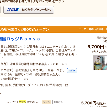
を自由に組み合わせたおトクなパック旅行はコチラ
航空券付プラン一覧へ
る宿南国ロッジBOOYAオープン
エリア：
沖縄 > 西海岸・
最安料金(
南国ロッジＢｏｏｙａ
(目
5,700円
１日３組様限定の小さな宿 離れにはミニコテージがあり、各
部屋には専用のバスルーム、 キッチン完備。当館はカフェ＆
(大人2名利
バーも併設。 夜はお庭で沖縄BBQも♪お気軽にお問い合わせ下
さい。
住所
沖縄県国頭郡恩納村字名嘉真２２８８－４３０
アクセス
那覇空港より車で90分 屋嘉ＩＣより
MAP
お車で15分 最寄りバス停「伊武部希望ヶ丘入り
口」無料送迎行ってます
・釣り(有料/手配含む)・ダイビング(有料/手配含む)・他
ン
…リゾート
ホテル
車で5分 …
ツイン
食事なし
5,700円
(税込)～