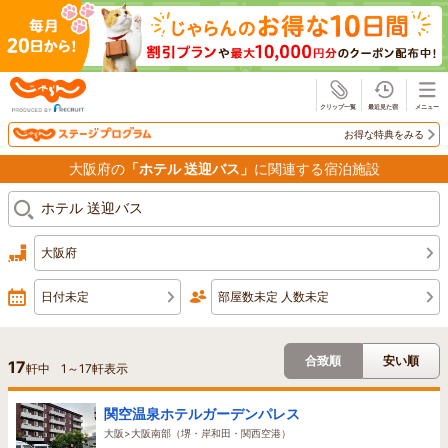
じゃらん
お得な特典をみる
大阪府の
「ホテル 送迎バス」
に関連する宿泊施設
大阪府
日付未定
部屋数未定 人数未定
合致順
安い順
17
軒中
1
～
17
軒表示
関空温泉ホテルガーデンパレス
大阪>大阪南部（堺・岸和田・関西空港）