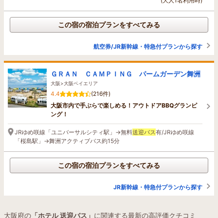
(大人1名利用時)
この宿の宿泊プランをすべてみる
航空券/JR新幹線・特急付プランから探す
ＧＲＡＮ ＣＡＭＰＩＮＧ パームガーデン舞洲
大阪>大阪ベイエリア
4.4
(216件)
大阪市内で手ぶらで楽しめる！アウトドアBBQグランピ
ング！
JRゆめ咲線「ユニバーサルシティ駅」→無料
送迎バス
有/JRゆめ咲線
「桜島駅」→舞洲アクティブバス約15分
この宿の宿泊プランをすべてみる
JR新幹線・特急付プランから探す
大阪府の
「ホテル 送迎バス」
に関連する最新の高評価クチコミ