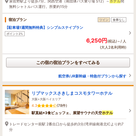
泉佐野駅より徒歩7分。関西空港（南団体バス乗り場 S12）～
ホテル
間
無料シャトルバス運行。所要約15分
宿泊プラン
ツイン
食事なし
【駐車場1週間無料特典】シンプルステイプラン
ポイント2%
6,250円
(税込)～/ 人
(大人2名利用時)
この宿の宿泊プランをすべてみる
航空券/JR新幹線・特急付プランから探す
リブマックスさきしまコスモタワーホテル
大阪>大阪ベイエリア
4.3
(78件)
駅直結×3食ビュッフェ、展望サウナの天空
ホテル
トレードセンター前駅 2番出口から徒歩約3分/湾岸線南港北ICより約7
分