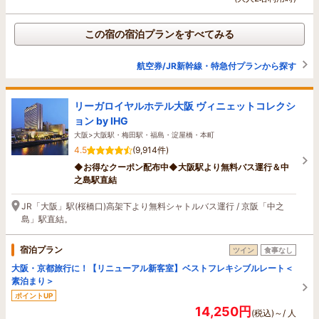
この宿の宿泊プランをすべてみる
航空券/JR新幹線・特急付プランから探す
リーガロイヤルホテル大阪 ヴィニェットコレクシ
ョン by IHG
大阪>大阪駅・梅田駅・福島・淀屋橋・本町
4.5
(9,914件)
◆お得なクーポン配布中◆大阪駅より無料バス運行＆中
之島駅直結
JR「大阪」駅(桜橋口)高架下より無料シャトルバス運行 / 京阪「中之
島」駅直結。
宿泊プラン
ツイン
食事なし
大阪・京都旅行に！【リニューアル新客室】ベストフレキシブルレート＜
素泊まり＞
ポイントUP
14,250円
(税込)～/ 人