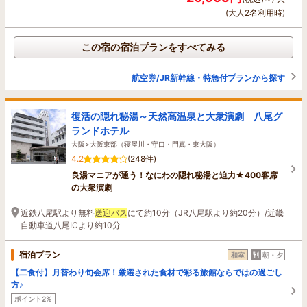
(大人2名利用時)
この宿の宿泊プランをすべてみる
航空券/JR新幹線・特急付プランから探す
復活の隠れ秘湯～天然高温泉と大衆演劇 八尾グ
ランドホテル
大阪>大阪東部（寝屋川・守口・門真・東大阪）
4.2
(248件)
良湯マニアが通う！なにわの隠れ秘湯と迫力★400客席
の大衆演劇
近鉄八尾駅より無料
送迎バス
にて約10分（JR八尾駅より約20分）/近畿
自動車道八尾ICより約10分
宿泊プラン
和室
朝・夕
【二食付】月替わり旬会席！厳選された食材で彩る旅館ならではの過ごし
方♪
ポイント2%