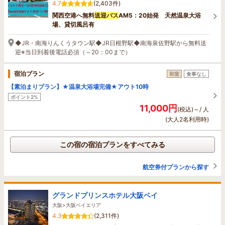
4.7
(2,403件)
関西空港へ無料
送迎バス
AM5：20始発 天然温泉大浴
場、貸切風呂有
◆JR・南海りんくうタウン駅◆JR日根野駅◆南海泉佐野駅から無料送
迎※当日到着後電話必須（～20：00まで）
宿泊プラン
和室
食事なし
【素泊まりプラン】★温泉大浴場完備★アウト10時
ポイント2%
11,000円
(税込)～/ 人
(大人2名利用時)
この宿の宿泊プランをすべてみる
航空券付プランから探す
グランドプリンスホテル大阪ベイ
大阪>大阪ベイエリア
4.3
(2,311件)