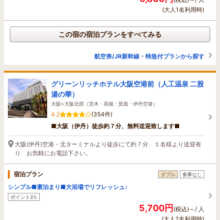
(大人1名利用時)
この宿の宿泊プランをすべてみる
航空券/JR新幹線・特急付プランから探す
グリーンリッチホテル大阪空港前（人工温泉 二股
湯の華）
大阪>大阪北部（茨木・高槻・箕面・伊丹空港）
4.2
(354件)
■大阪（伊丹）徒歩約７分、無料送迎致します■
大阪(伊丹)空港・北ターミナルより徒歩にて約７分 １名様より送迎有
り お気軽にお電話下さい。
宿泊プラン
ダブル
食事なし
シンプル■素泊まり■大浴場でリフレッシュ♪
ポイント2%
5,700円
(税込)～/ 人
(大人2名利用時)