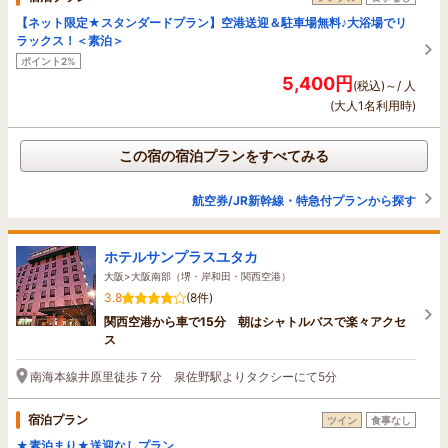
【ネット限定★スタンダードプラン】空港送迎＆駐車場無料♪大浴場でリ
ラックス！＜素泊＞
ポイント2%
5,400円
(税込)～/ 人
(大人1名利用時)
この宿の宿泊プランをすべてみる
航空券/JR新幹線・特急付プランから探す
ホテルサンプラスユタカ
大阪>大阪南部（堺・岸和田・関西空港）
3.8
(8件)
関西空港から車で15分 朝はシャトルバスで楽々アクセ
ス
南海本線井原里徒歩７分 泉佐野駅よりタクシーにて5分
宿泊プラン
ツイン
食事なし
★素泊まり★送迎なしプラン