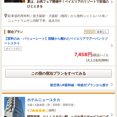
夏は、お肉フェア開催中！ベイエリアのリゾートで至福の
ひとときを
駐車場利用有料／新大阪駅・大阪駅（梅田）から無料シャトルバス有／
ニュートラム中ふ頭駅下車、徒歩3分
宿泊プラン
ツイン
食事なし
【室料のみ・バリューレート】喧騒から離れたベイエリアでアーバンリゾ
ートステイ
ポイント2%
7,458円
(税込)～/ 人
(大人2名利用時)
この宿の宿泊プランをすべてみる
航空券/JR新幹線・特急付プランから探す
ホテルニューユタカ
大阪>大阪南部（堺・岸和田・関西空港）
4.2
(6件)
関西空港、りんくうタウン駅、へのお送りサービスがござ