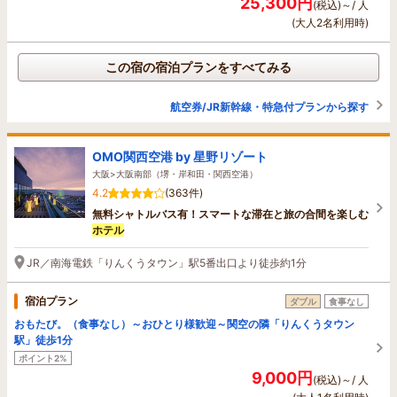
25,300円
(税込)～/ 人
(大人2名利用時)
この宿の宿泊プランをすべてみる
航空券/JR新幹線・特急付プランから探す
OMO関西空港 by 星野リゾート
大阪>大阪南部（堺・岸和田・関西空港）
4.2
(363件)
無料シャトルバス有！スマートな滞在と旅の合間を楽しむ
ホテル
JR／南海電鉄「りんくうタウン」駅5番出口より徒歩約1分
宿泊プラン
ダブル
食事なし
おもたび。（食事なし）～おひとり様歓迎～関空の隣「りんくうタウン
駅」徒歩1分
ポイント2%
9,000円
(税込)～/ 人