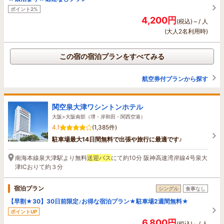
ポイント2%
4,200円
(税込)～/ 人
(大人2名利用時)
この宿の宿泊プランをすべてみる
航空券付プランから探す
関空泉大津ワシントンホテル
大阪>大阪南部（堺・岸和田・関西空港）
4.1
(1,385件)
駐車場最大14日間無料で出張や旅行に最適です♪
南海本線泉大津駅より無料
送迎バス
にて約10分 阪神高速湾岸線4号泉大
津ICおりて約３分
宿泊プラン
シングル
食事なし
【早割★30】30日前限定♪お得な宿泊プラン★駐車場2週間無料★
ポイントUP
6,800円
(税込)～/ 人