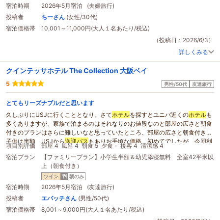
宿泊時期
2026年5月宿泊 (夫婦旅行)
投稿者
ちーさん
(女性/30代)
宿泊価格帯
10,001～11,000円(大人１名あたり/税込)
（投稿日：2026/6/3）
詳しくみる
クインテッサホテル The Collection 大阪ベイ
5
男性/50代
友達旅行
とてもリーズナブルだと思います
久しぶりにUSJに行くこととなり、さて
ホテル
を探すとユニバ近くの
ホテル
も
多くありますが、家族で泊まるのはそれなりのお値段なのと部屋の広さと朝食
付きのプランはさらに難しいなと思っていたところ、部屋の広さと朝食付き、
子供は半額、USJから
送迎バス
もありお手頃な価格、初めてでしたが、今回利
項目別評価
部屋 4
風呂 4
朝食 5
夕食 -
接客 4
清潔感 4
用することとしました。
宿泊プラン
【ファミリープラン】小学生半額＆幼児添寝無料 全室42平米以
はじめに利用後の感想は、部屋の広さ、清掃状態も良かったです。朝食ビュッ
上（朝食付き）
フェも充実していて、目の前で作ってもらえるオムレツはとても美味しかった
です。
ツイン
朝のみ
強いて言えば、夕飯を食べる場所やUSJから
送迎バス
乗り場が少し歩く必要が
宿泊時期
2026年5月宿泊 (友達旅行)
あるぐらいで、とても満足！
投稿者
エバッチさん
(男性/50代)
送迎バス
の経路も久しぶりの大阪関西万博会場夢洲横を通り夜だったので真っ
宿泊価格帯
8,001～9,000円(大人１名あたり/税込)
暗でしたが、これもある意味よかったです。次の日は海遊館に行きました。ニ