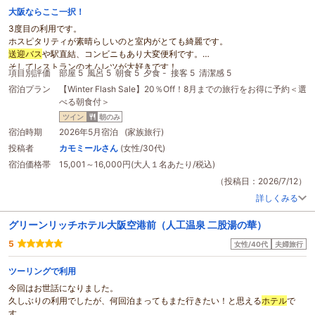
大阪ならここ一択！
3度目の利用です。
ホスピタリティが素晴らしいのと室内がとても綺麗です。
送迎バス
や駅直結、コンビニもあり大変便利です。
そしてレストランのオムレツが大好きです！
項目別評価
部屋 5
風呂 5
朝食 5
夕食 -
接客 5
清潔感 5
オムレツを食べる目的でもあります！
宿泊プラン
【Winter Flash Sale】20％Off！8月までの旅行をお得に予約＜選
いつかはグレードの高い部屋にも宿泊してみたいです。
べる朝食付＞
母親と宿泊したのですが喜んでいて、泊まる前からわくわくしてずっと
ホテル
の話をしていて
ツイン
朝のみ
旅行が終わった後も話しており大変満足しています。
宿泊時期
2026年5月宿泊 (家族旅行)
投稿者
カモミールさん
(女性/30代)
宿泊価格帯
15,001～16,000円(大人１名あたり/税込)
（投稿日：2026/7/12）
詳しくみる
グリーンリッチホテル大阪空港前（人工温泉 二股湯の華）
5
女性/40代
夫婦旅行
ツーリングで利用
今回はお世話になりました。
久しぶりの利用でしたが、何回泊まってもまた行きたい！と思える
ホテル
で
す。