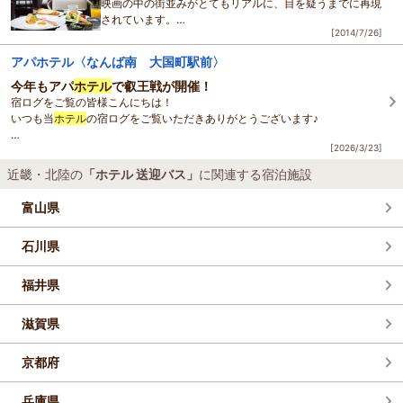
映画の中の街並みがとてもリアルに、目を疑うまでに再現
されています。
[2014/7/26]
他にも後ろ向きジェットコースターやアニメとのコラボレ
アパホテル〈なんば南 大国町駅前〉
ーション企画など、
話題が盛りだ
今年もアパ
ホテル
で叡王戦が開催！
宿ログをご覧の皆様こんにちは！
いつも当
ホテル
の宿ログをご覧いただきありがとうございます♪
[2026/3/23]
この度アパ
ホテル
＆リゾート 加賀片山津温泉 佳水郷が第11期「叡王戦」第2
戦の会場に決定いたしました！！！
近畿・北陸の
「ホテル 送迎バス」
に関連する宿泊施設
対
富山県
石川県
福井県
滋賀県
京都府
兵庫県