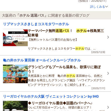
ュートラム、地下鉄で移動も便利、その後も地下鉄で市街へスムーズに移動で
（投稿日：2026/5/11）
き、大阪を満喫できました。
詳しくみる
また、機会があれば利用したいと思います。南港からフェリーで九州に向かう
のもありだとサンフラワーを見て考えてしまいました。そんな旅行となりよか
大阪府の
「ホテル 送迎バス」
に関連する最新の宿ブログ
ったです。
リブマックスさきしまコスモタワーホテル
テーマパーク無料
送迎バス
！
ホテル
⇒桜島第三
駐車場
【無料シャトルバス運行のお知らせ】
リブマックスさきしまコスモタワー
ホテル
では、
[2025/12/9]
土日祝および大型連休に、桜島第三駐車場までの
無料シャトルバスを運行いたします。
亀の井ホテル 富田林 オールインクルーシブホテル
■ 運行時間
グランピングもプールも温泉も、欲張りに遊ぼ
・7:00 発
う！
・8:00
天然温泉とかに料理 亀の井
ホテル
富田林から、自然と
快適さを両立したグランピング施設「ハワイアンズグラン
ピング マウナヴィレッジ」をご紹介します。
[2025/7/11]
福島県いわき市の「スパリゾートハワイアンズ」が運営す
リーガロイヤルホテル大阪 ヴィニェットコレクション by IHG
◆リーガロイヤル通信◆話題のパークへ♪
ついに7月15日オープンした、待望の新エリア！