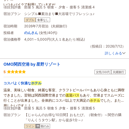
いつもバイクで利用していますが、
項目別評価
部屋 5
風呂 5
朝食 -
夕食 -
接客 5
清潔感 4
屋根付き駐輪場なのがまず嬉しいポイントです！
宿泊プラン
シンプル■素泊まり■大浴場でリフレッシュ♪
そして、バイク利用でもスタッフの方がみなさん優しく嫌な顔せずに迎えてく
ださる所も本当に嬉しいポイントです！
ダブル
食事なし
今回、フロントの男性スタッフの方が声を掛けていただき少しお話させていた
宿泊時期
2026年7月宿泊 (夫婦旅行)
だきましたが、とても楽しい時間になりました。
投稿者
のんさん
(女性/40代)
お部屋も広くてゆっくりできるし
宿泊価格帯
4,001～5,000円(大人１名あたり/税込)
大浴場も気持ちよくて、汗をかくこの季節はさっぱりできるのでここも嬉しい
ポイントというか、オススメできる所です☆
（投稿日：2026/7/12）
そして、伊丹空港にも歩いてる行ける距離ですが、
送迎バス
があるみたいなの
詳しくみる
で荷物が沢山ある人にはいいのではないでしょうか！
ホテル
前にセブンイレブンがあるのと、少し歩けば吉野家やファミリーマー
OMO関西空港 by 星野リゾート
ト、なか卯もありますのでそれもとても便利です！
もちろん
5
ホテル
1階にレストランもあるので、
女性/30代
夫婦旅行
空港近くで探している人にはかなり便利だと思います！
私たち夫婦はバイクで利用でしたが、ここを拠点にツーリングも楽しめるので
コスパよく快適な
ホテル
私たちはとても気に入ってます。
温泉、美味しい朝食、綺麗な客室、クラフトビールバーもあり心身ともに満喫
こちらから、宝塚方面に走ってル・クロワッサンというパン屋さんに行った
できました。翌朝は関西国際空港までの
送迎バス
もあり、空港までスムーズに
り、いながわ方面に走り道の駅いながわに行ったりと楽しいツーリングができ
行くことが出来ました。全体的にコスパ以上で大満足の
ホテル
でした。また利
たので大満足です☆
用したいです！！
また利用したいと思います。
項目別評価
部屋 5
風呂 5
朝食 5
夕食 -
接客 5
清潔感 5
ありがとうございました。
宿泊プラン
【じゃらんのお得な10日間】おもたび。（朝食付）～関空の隣
「りんくうタウン駅」から徒歩1分～♪
ツイン
朝のみ