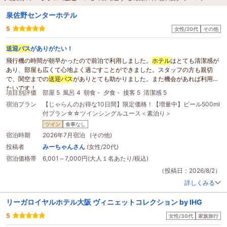
泉佐野センターホテル
5
女性/20代
その他
送迎バス
がありがたい！
飛行機の時間が朝早かったので前泊で利用しました。
ホテル
はとても清潔感が
あり、部屋も広くて心地よく過ごすことができました。スタッフの方も親切
で、関空までの
送迎バス
がありとても助かりました。また機会があれば利用し
たいです！
項目別評価
部屋 5
風呂 4
朝食 -
夕食 -
接客 5
清潔感 5
宿泊プラン
【じゃらんのお得な10日間】限定価格！【増量中】ビール500ml
付プラン☆☆ツインシングルユース＜素泊り＞
ツイン
食事なし
宿泊時期
2026年7月宿泊 (その他)
投稿者
みーちゃんさん
(女性/20代)
宿泊価格帯
6,001～7,000円(大人１名あたり/税込)
（投稿日：2026/8/2）
詳しくみる
リーガロイヤルホテル大阪 ヴィニェットコレクション by IHG
5
女性/30代
家族旅行