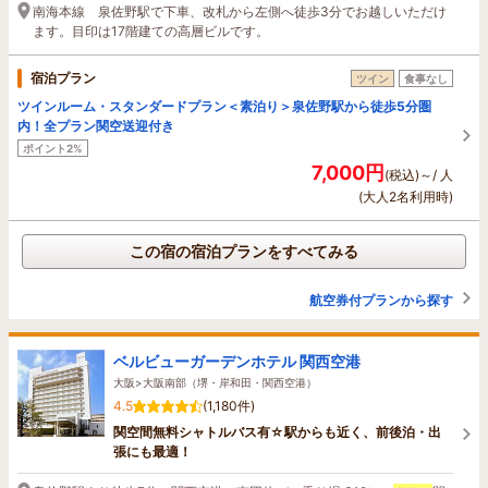
南海本線 泉佐野駅で下車、改札から左側へ徒歩3分でお越しいただけ
ます。目印は17階建ての高層ビルです。
宿泊プラン
ツイン
食事なし
ツインルーム・スタンダードプラン＜素泊り＞泉佐野駅から徒歩5分圏
内！全プラン関空送迎付き
ポイント2%
7,000円
(税込)～/ 人
(大人2名利用時)
この宿の宿泊プランをすべてみる
航空券付プランから探す
ベルビューガーデンホテル 関西空港
大阪>大阪南部（堺・岸和田・関西空港）
4.5
(1,180件)
関空間無料シャトルバス有☆駅からも近く、前後泊・出
張にも最適！