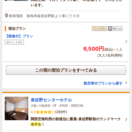
います。
南海電鉄 南海本線泉佐野駅より車にて５分
宿泊プラン
シングル
朝のみ
【朝食付】プラン
ポイント2%
6,500円
(税込)～/ 人
(大人1名利用時)
この宿の宿泊プランをすべてみる
航空券付プランから探す
泉佐野センターホテル
大阪>大阪南部（堺・岸和田・関西空港）
4.0
(289件)
関西空港利用の前後泊に最適♪泉佐野駅前のランドマーク
ホテル
！