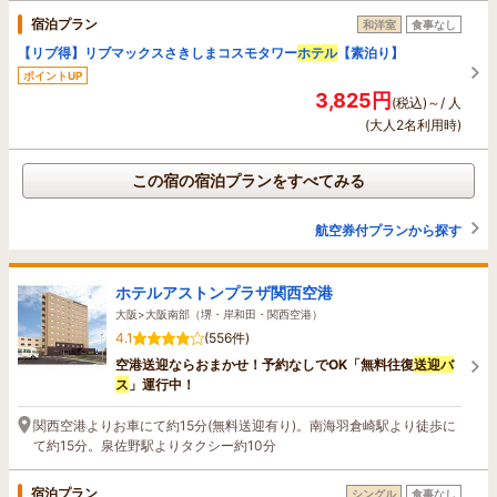
宿泊プラン
和洋室
食事なし
【リブ得】リブマックスさきしまコスモタワー
ホテル
【素泊り】
ポイントUP
3,825円
(税込)～/ 人
(大人2名利用時)
この宿の宿泊プランをすべてみる
航空券付プランから探す
ホテルアストンプラザ関西空港
大阪>大阪南部（堺・岸和田・関西空港）
4.1
(556件)
空港送迎ならおまかせ！予約なしでOK「無料往復
送迎バ
ス
」運行中！
関西空港よりお車にて約15分(無料送迎有り)。南海羽倉崎駅より徒歩に
て約15分。泉佐野駅よりタクシー約10分
宿泊プラン
シングル
食事なし