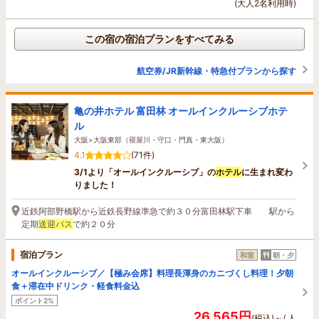
(大人2名利用時)
この宿の宿泊プランをすべてみる
航空券/JR新幹線・特急付プランから探す
亀の井ホテル 富田林 オールインクルーシブホテ
ル
大阪>大阪東部（寝屋川・守口・門真・東大阪）
4.1
(71件)
3/1より「オールインクルーシブ」の
ホテル
に生まれ変わ
りました！
近鉄阿部野橋駅から近鉄長野線準急で約３０分富田林駅下車 駅から
定期
送迎バス
で約２０分
宿泊プラン
和室
朝・夕
オールインクルーシブ／【極み会席】料理長渾身のカニづくし料理！夕朝
食＋滞在中ドリンク・軽食料金込
ポイント2%
26,565円
(税込)～/ 人