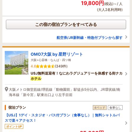
19,800円
(税込)～/ 人
(大人2名利用時)
この宿の宿泊プランをすべてみる
航空券/JR新幹線・特急付プランから探す
OMO7大阪 by 星野リゾート
大阪>心斎橋・なんば・四ツ橋
4.6
(349件)
USJ無料送迎有！なにわラグジュアリーを体感する街ナカ
ホテル
大阪メトロ御堂筋線/堺筋線「動物園前」駅徒歩5分以内、JR環状線/南
海本線「新今宮」駅東出口より左手目前
宿泊プラン
4ベッド
食事なし
【USJ】1デイ・スタジオ・パス付プラン（食事なし）｜無料シャトルバ
スで楽々アクセス！
ポイントUP