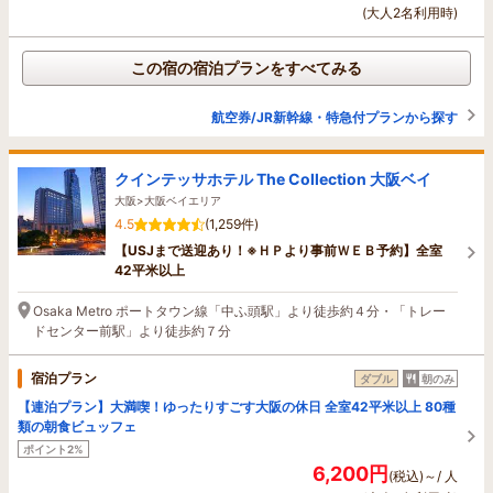
(大人2名利用時)
この宿の宿泊プランをすべてみる
航空券/JR新幹線・特急付プランから探す
クインテッサホテル The Collection 大阪ベイ
大阪>大阪ベイエリア
4.5
(1,259件)
【USJまで送迎あり！※ＨＰより事前ＷＥＢ予約】全室
42平米以上
Osaka Metro ポートタウン線「中ふ頭駅」より徒歩約４分・「トレー
ドセンター前駅」より徒歩約７分
宿泊プラン
ダブル
朝のみ
【連泊プラン】大満喫！ゆったりすごす大阪の休日 全室42平米以上 80種
類の朝食ビュッフェ
ポイント2%
6,200円
(税込)～/ 人