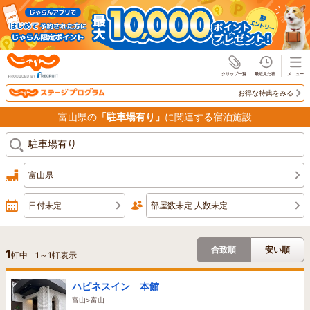
じゃらん
お得な特典をみる
富山県の
「駐車場有り」
に関連する宿泊施設
富山県
日付未定
部屋数未定 人数未定
合致順
安い順
1
軒中
1
～
1
軒表示
ハピネスイン 本館
富山>富山