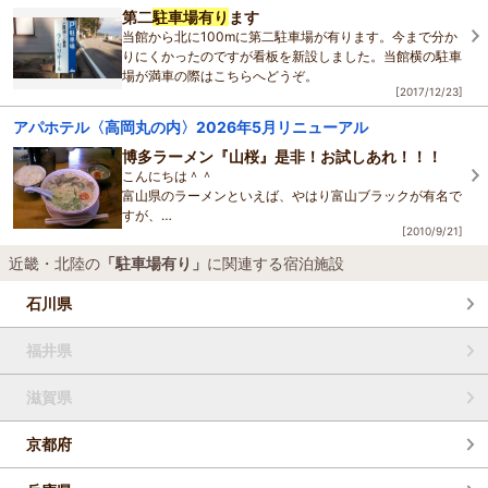
お店の外観もパッチワーク調で、
第二
駐車場有り
ます
お店に入る前からドキドキす
当館から北に100mに第二駐車場が有ります。今まで分か
りにくかったのですが看板を新設しました。当館横の駐車
場が満車の際はこちらへどうぞ。
[2017/12/23]
アパホテル〈高岡丸の内〉2026年5月リニューアル
博多ラーメン『山桜』是非！お試しあれ！！！
こんにちは＾＾
富山県のラーメンといえば、やはり富山ブラックが有名で
すが、
[2010/9/21]
実は最近！！とんこつ味のラーメン店も増えてきているん
ですよ！！
近畿・北陸の
「駐車場有り」
に関連する宿泊施設
私のおすすめは！博多ラーメン『山桜』！！
私はいつも、ラーメ
石川県
福井県
滋賀県
京都府