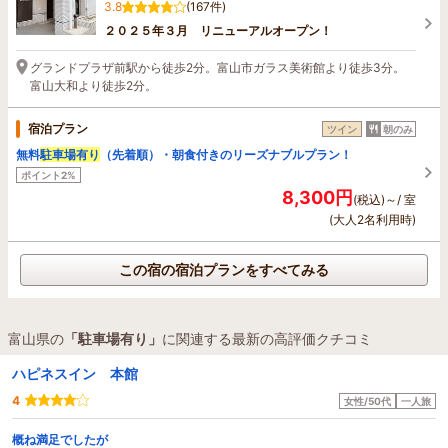
3.8
(167件)
２０２５年３月 リニューアルオープン！
グランドプラザ前駅から徒歩2分。富山市ガラス美術館より徒歩3分。
富山大和より徒歩2分。
宿泊プラン
ツイン
朝のみ
無料
駐車場有り
（先着順）・朝食付きのリーズナブルプラン！
ポイント2%
8,300円
(税込)～/ 室
(大人2名利用時)
この宿の宿泊プランをすべてみる
富山県の
「駐車場有り」
に関連する最新の高評価クチコミ
ハピネスイン 本館
4
女性/50代
一人旅
概ね満足でしたが