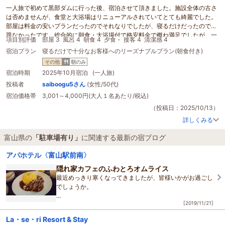
一人旅で初めて黒部ダムに行った後、宿泊させて頂きました。施設全体の古さ
は否めませんが、食堂と大浴場はリニューアルされていてとても綺麗でした。
部屋は料金の安いプランだったのでそれなりでしたが、寝るだけだったので問
題なかったです。総合的に朝食・大浴場付で格安料金で概ね満足でしたが、一
項目別評価
部屋 3
風呂 4
朝食 4
夕食 -
接客 4
清潔感 4
点だけ駐車場が他のプランは無料
駐車場有り
と大きく掲載されていて、当プラ
宿泊プラン
寝るだけで十分なお客様へのリーズナブルプラン(朝食付き)
ンも無料
駐車場有り
と思っていましたが、無料駐車場は付いていなく駐められ
なかったので、周辺の有料駐車場に駐めるはめになりました。（スタッフに指
その他
朝のみ
摘すると謝罪頂きました。また、駐車料金も300円でしたのでそれを含めても
宿泊時期
2025年10月宿泊 (一人旅)
格安でしたが）ただ、勘違いしやすいので、他のプランのように駐車場詳細を
投稿者
saiboogu5さん
(女性/50代)
プラン名に入れて下さい。
宿泊価格帯
3,001～4,000円(大人１名あたり/税込)
（投稿日：2025/10/13）
詳しくみる
富山県の
「駐車場有り」
に関連する最新の宿ブログ
アパホテル〈富山駅前南〉
隠れ家カフェのふわとろオムライス
最近めっきり寒くなってきましたが、皆様いかがお過ごし
でしょうか。
[2019/11/21]
今回紹介するのは射水市小杉駅から徒歩5分の場所にある
「MESO」さんです。
La・se・ri Resort & Stay