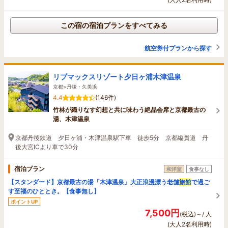
この宿の宿泊プランをすべてみる
航空券付プランから探す
リブマックスリゾート夕日ヶ浦木津温泉
京都>丹後・久美浜
4.4
(146件)
竹林が織りなす幻想と共に味わう絶品会席と京都最古の
湯、木津温泉
京都丹後鉄道 夕日ヶ浦・木津温泉駅下車 徒歩5分 京都縦貫道 丹
後大宮ICより車で30分
宿泊プラン
和洋室
食事なし
【スタンダード】京都最古の湯「木津温泉」大正浪漫漂う老舗
旅館
で過ご
す至福のひととき。【食事無し】
ポイントUP
7,500円
(税込)～/ 人
(大人2名利用時)