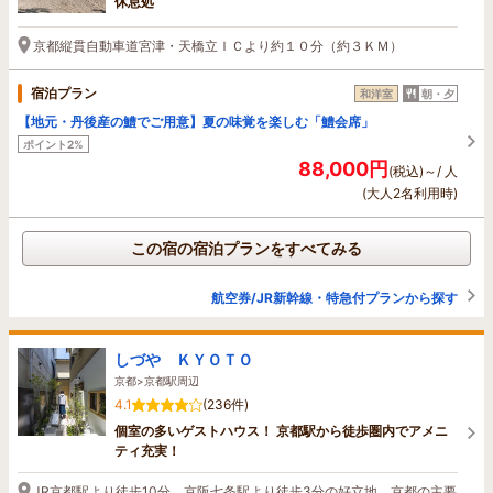
休息処
京都縦貫自動車道宮津・天橋立ＩＣより約１０分（約３ＫＭ）
宿泊プラン
和洋室
朝・夕
【地元・丹後産の鱧でご用意】夏の味覚を楽しむ「鱧会席」
ポイント2%
88,000円
(税込)～/ 人
(大人2名利用時)
この宿の宿泊プランをすべてみる
航空券/JR新幹線・特急付プランから探す
しづや ＫＹＯＴＯ
京都>京都駅周辺
4.1
(236件)
個室の多いゲストハウス！ 京都駅から徒歩圏内でアメニ
ティ充実！
JR京都駅より徒歩10分、京阪七条駅より徒歩3分の好立地。京都の主要