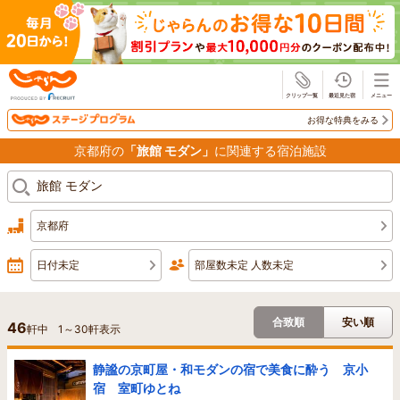
じゃらん
お得な特典をみる
京都府の
「旅館 モダン」
に関連する宿泊施設
京都府
日付未定
部屋数未定 人数未定
合致順
安い順
46
軒中
1
～
30
軒表示
静謐の京町屋・和モダンの宿で美食に酔う 京小
宿 室町ゆとね