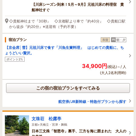
【川床シーズン到来！5月～9月】元祖川床の料理宿 貴
船神社すぐ
◇貴船神社まで『30秒』 ◇京都駅より車で『約40分』 ◇貴船口駅
から徒歩『約20分』※送迎有（予約不要）
宿泊プラン
和室
朝・夕
【京会席│雪】元祖川床で食す「川魚生簀料理」 はじめての貴船に、ち
ょうどいい贅沢。
ポイント2%
34,900円
(税込)～/ 人
(大人2名利用時)
この宿の宿泊プランをすべてみる
航空券/JR新幹線・特急付プランから探す
文珠荘 松露亭
京都>天橋立・宮津・舞鶴
日本三文殊「智恩寺」裏手、三方を海に囲まれた 大人の