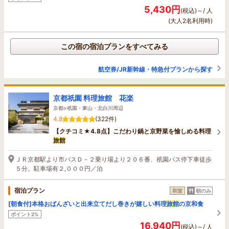
5,430円
(税込)～/ 人
(大人2名利用時)
この宿の宿泊プランをすべてみる
航空券/JR新幹線・特急付プランから探す
京都祇園 料理旅館 花楽
京都>祇園・東山・北白川周辺
4.8
(322件)
【クチコミ★4.8点】こだわり鍋と京野菜を愉しめる料理
旅館
ＪＲ京都駅より市バスＤ－２乗り場より２０６番、祇園バス停下車徒歩
５分。駐車場有２,０００円／泊
宿泊プラン
和室
朝のみ
[朝食付]本格おばんざいと出来立てだし巻きが嬉しい料理
旅館
の京和食
ポイント2%
16,940円
(税込)～/ 人