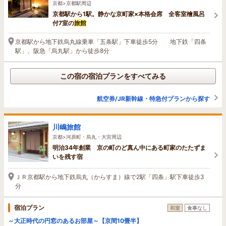
京都>京都駅周辺
京都駅から1駅。静かな京町家×本格会席 全客室檜風呂
付7室の
旅館
京都駅から地下鉄烏丸線乗車「五条駅」下車徒歩5分 地下鉄「四条
駅」、阪急「烏丸駅」から徒歩8分
この宿の宿泊プランをすべてみる
航空券/JR新幹線・特急付プランから探す
川嶋旅館
京都>河原町・烏丸・大宮周辺
明治34年創業 京の町のど真ん中にある町家のたたずま
いを残す宿
ＪＲ京都駅から地下鉄烏丸（からすま）線で2駅「四条」駅下車徒歩3
分
宿泊プラン
和室
食事なし
～大正時代の円窓のあるお部屋～【京間10畳半】