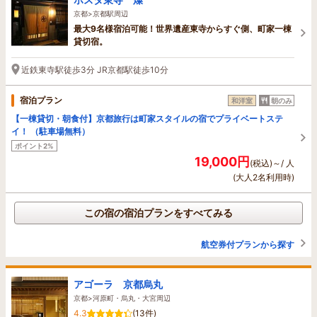
京都>京都駅周辺
最大9名様宿泊可能！世界遺産東寺からすぐ側、町家一棟
貸切宿。
近鉄東寺駅徒歩3分 JR京都駅徒歩10分
宿泊プラン
和洋室
朝のみ
【一棟貸切・朝食付】京都旅行は町家スタイルの宿でプライベートステ
イ！ （駐車場無料）
ポイント2%
19,000円
(税込)～/ 人
(大人2名利用時)
この宿の宿泊プランをすべてみる
航空券付プランから探す
アゴーラ 京都烏丸
京都>河原町・烏丸・大宮周辺
4.3
(13件)