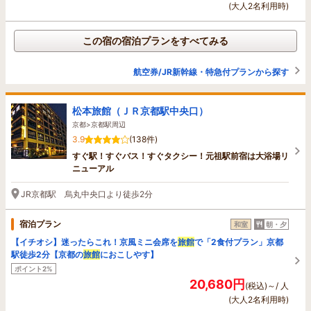
(大人2名利用時)
この宿の宿泊プランをすべてみる
航空券/JR新幹線・特急付プランから探す
松本旅館（ＪＲ京都駅中央口）
京都>京都駅周辺
3.9
(138件)
すぐ駅！すぐバス！すぐタクシー！元祖駅前宿は大浴場リ
ニューアル
JR京都駅 烏丸中央口より徒歩2分
宿泊プラン
和室
朝・夕
【イチオシ】迷ったらこれ！京風ミニ会席を
旅館
で「2食付プラン」京都
駅徒歩2分【京都の
旅館
におこしやす】
ポイント2%
20,680円
(税込)～/ 人
(大人2名利用時)