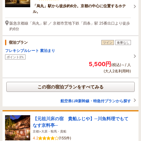
「烏丸」駅から徒歩約6分。京都の中心に位置するホテ
ル。
阪急京都線「烏丸」駅 ／ 京都市営地下鉄「四条」駅 25番出口より徒歩
約6分
宿泊プラン
ツイン
食事なし
フレキシブルレート 素泊まり
ポイント2%
5,500円
(税込)～/ 人
(大人2名利用時)
この宿の宿泊プランをすべてみる
航空券/JR新幹線・特急付プランから探す
【元祖川床の宿 貴船ふじや】─川魚料理でもて
なす京料亭─
京都>大原・鞍馬・貴船
4.2
(155件)