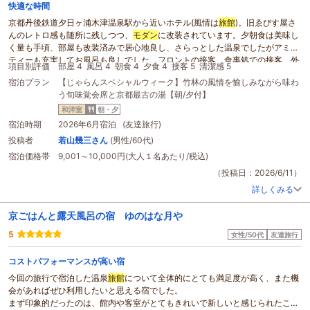
快適な時間
京都丹後鉄道夕日ヶ浦木津温泉駅から近いホテル(風情は
旅館
)。旧ゑびす屋さ
んのレトロ感も随所に残しつつ、
モダン
に改装されています。夕朝食は美味し
く量も手頃、部屋も改装済みで居心地良し、さらっとした温泉でしたがアミニ
ティーも充実してお風呂も良しでした。フロントの接客、食事処での接客、外
項目別評価
部屋 4
風呂 4
朝食 4
夕食 4
接客 5
清潔感 5
国人スタッフが多いですが、日本人スタッフも含めホスピタリティに溢れてい
宿泊プラン
【じゃらんスペシャルウィーク】竹林の風情を愉しみながら味わ
ました。また訪ねたい施設です。
う旬味覚会席と京都最古の湯【朝/夕付】
和洋室
朝・夕
宿泊時期
2026年6月宿泊 (友達旅行)
投稿者
若山幾三さん
(男性/60代)
宿泊価格帯
9,001～10,000円(大人１名あたり/税込)
（投稿日：2026/6/11）
詳しくみる
京ごはんと露天風呂の宿 ゆのはな月や
5
女性/50代
友達旅行
コストパフォーマンスが高い宿
今回の旅行で宿泊した温泉
旅館
について全体的にとても満足度が高く、また機
会があればぜひ利用したいと思える宿でした。
まず印象的だったのは、館内や客室がとてもきれいで新しいと感じられたこと