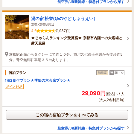
航空券/JR新幹線・特急付プランから探す
湯の宿 松栄(ゆのやど しょうえい）
京都>京都駅周辺
4.6
(1,937件)
★じゃらんランキング受賞宿★ 京都市内随一の大浴場と
露天風呂
京都駅正面からタクシーにて約１０分。市バス七条壬生川から徒歩約5
分。青空無料駐車場３５台あります。
宿泊プラン
和洋室
朝・夕
1泊2食付プラン★季節の京会席プラン★
ポイントUP
29,090円
(税込)～/ 人
(大人2名利用時)
この宿の宿泊プランをすべてみる
航空券/JR新幹線・特急付プランから探す