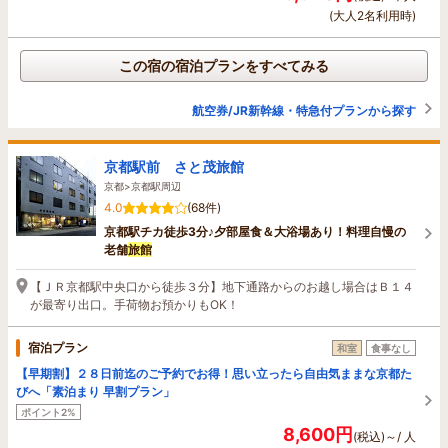
(大人2名利用時)
この宿の宿泊プランをすべてみる
航空券/JR新幹線・特急付プランから探す
京都駅前 さと茂旅館
京都>京都駅周辺
4.0
(68件)
京都駅チカ徒歩3分♪夕部屋食＆大浴場あり！料理自慢の
老舗
旅館
【ＪＲ京都駅中央口から徒歩３分】地下通路からのお越し場合はＢ１４
が最寄り出口。手荷物お預かりもOK！
宿泊プラン
和室
食事なし
【早期割】２８日前迄のご予約でお得！思い立ったら自由気ままな京都た
びへ「素泊まり 早割プラン」
ポイント2%
8,600円
(税込)～/ 人