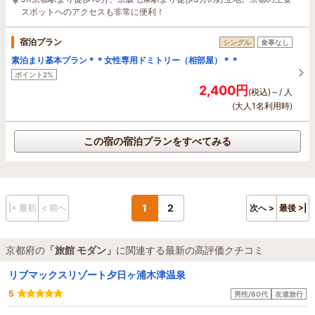
スポットへのアクセスも非常に便利！
宿泊プラン
シングル
食事なし
素泊まり基本プラン＊＊女性専用ドミトリー（相部屋）＊＊
ポイント2%
2,400円
(税込)～/ 人
(大人1名利用時)
この宿の宿泊プランをすべてみる
1
2
|< 最初
< 前へ
次へ >
最後 >|
京都府の
「旅館 モダン」
に関連する最新の高評価クチコミ
リブマックスリゾート夕日ヶ浦木津温泉
5
男性/60代
友達旅行