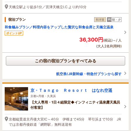
天橋立駅より徒歩1分／宮津天橋立I.C.より約10分
宿泊プラン
和洋室
朝・夕
和食極みプラン／料理内容をアップした贅沢な和食会席と天橋立温泉
ポイントUP
36,300円
(税込)～/ 人
(大人2名利用時)
この宿の宿泊プランをすべてみる
航空券/JR新幹線・特急付プランから探す
京・Ｔａｎｇｏ Ｒｅｓｏｒｔ はなれ空遥
京都>丹後・久美浜
【大人専用・1日４組限定◆インフィニティ温泉露天風呂
付客室】
京都縦貫道京丹後大宮IC～40分 伊根まで45分 琴引浜まで10分 JR
では京都丹後鉄道「網野駅」無料送迎有