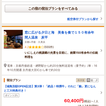
この宿の宿泊プランをすべてみる
航空券付プランから探す
窓に広がる夕日と海 美食を奏で１５０有余年
間人温泉 炭平
京都>丹後・久美浜
4.2
(555件)
いにしえの桃源郷の光景を目前に、創業150有余年の伝統
料理を
電車：京都丹後鉄道・網野駅から約20分無料送迎有（要予約）/車：16
年10月開通 京丹後大宮ICから車で約30分
宿泊プラン
和洋室
朝・夕
【城島別邸OPEN記念】第3弾！「絶品！特撰牛」それに「鮑」更になん
と三大特典付き！
ポイント2%
60,400円
(税込)～/ 人
(大人2名利用時)