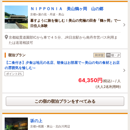
ＮＩＰＰＯＮＩＡ 美山鶴ヶ岡 山の郷
京都>湯の花・丹波・美山
暮すように旅を愉しむ！美山の究極の田舎「鶴ヶ岡」で一
日住人体験
京都縦貫道園部ICから車で４５分、JR日吉駅から南丹市営バス利用ま
たは送迎相談可
宿泊プラン
和洋室
朝・夕
【二食付き】夕食は地元の名店、朝食はお部屋で～美山の旬の食材とお店
の雰囲気を愉しむ～
ポイント2%
64,350円
(税込)～/ 人
(大人2名利用時)
この宿の宿泊プランをすべてみる
坂の上
京都>祇園・東山・北白川周辺