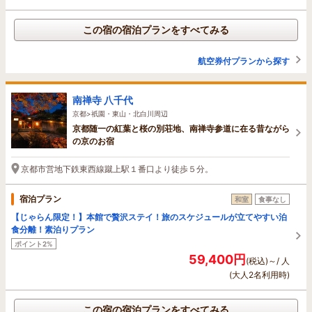
この宿の宿泊プランをすべてみる
航空券付プランから探す
南禅寺 八千代
京都>祇園・東山・北白川周辺
京都随一の紅葉と桜の別荘地、南禅寺参道に在る昔ながら
の京のお宿
京都市営地下鉄東西線蹴上駅１番口より徒歩５分。
宿泊プラン
和室
食事なし
【じゃらん限定！】本館で贅沢ステイ！旅のスケジュールが立てやすい泊
食分離！素泊りプラン
ポイント2%
59,400円
(税込)～/ 人
(大人2名利用時)
この宿の宿泊プランをすべてみる