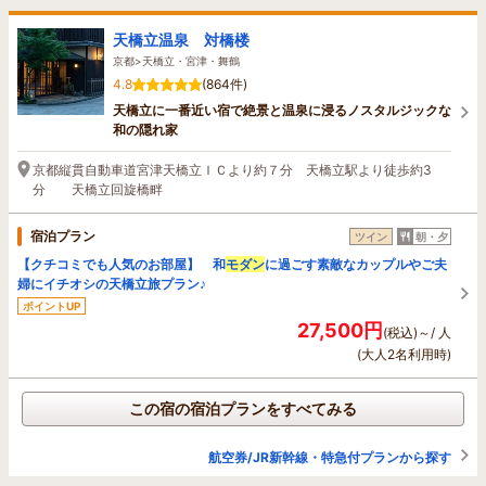
天橋立温泉 対橋楼
京都>天橋立・宮津・舞鶴
4.8
(864件)
天橋立に一番近い宿で絶景と温泉に浸るノスタルジックな
和の隠れ家
京都縦貫自動車道宮津天橋立ＩＣより約７分 天橋立駅より徒歩約3
分 天橋立回旋橋畔
宿泊プラン
ツイン
朝・夕
【クチコミでも人気のお部屋】 和
モダン
に過ごす素敵なカップルやご夫
婦にイチオシの天橋立旅プラン♪
ポイントUP
27,500円
(税込)～/ 人
(大人2名利用時)
この宿の宿泊プランをすべてみる
航空券/JR新幹線・特急付プランから探す