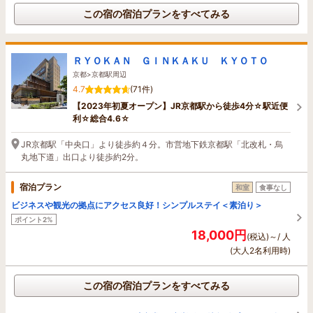
この宿の宿泊プランをすべてみる
ＲＹＯＫＡＮ ＧＩＮＫＡＫＵ ＫＹＯＴＯ
京都>京都駅周辺
4.7
(71件)
【2023年初夏オープン】JR京都駅から徒歩4分☆駅近便
利☆総合4.6☆
JR京都駅「中央口」より徒歩約４分。市営地下鉄京都駅「北改札・烏
丸地下道」出口より徒歩約2分。
宿泊プラン
和室
食事なし
ビジネスや観光の拠点にアクセス良好！シンプルステイ＜素泊り＞
ポイント2%
18,000円
(税込)～/ 人
(大人2名利用時)
この宿の宿泊プランをすべてみる