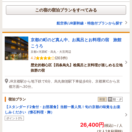
この宿の宿泊プランをすべてみる
航空券/JR新幹線・特急付プランから探す
京都の町のど真ん中、お風呂とお料理の宿 旅館
こうろ
京都>河原町・烏丸・大宮周辺
4.2
(203件)
歴史的都心区【四条烏丸】桧風呂と京料理が楽しめる立地
抜群の宿
JR京都駅から地下鉄で6分、烏丸御池駅下車徒歩6分。京都東ICから京
都方面へ30分。
宿泊プラン
和室
朝・夕
【スタンダード2食付・お部屋食】当館一番人気！旬の京都の味覚をお楽
しみください（懐石料理・舞）
ポイント2%
26,400円
(税込)～/ 人
(大人2名利用時)