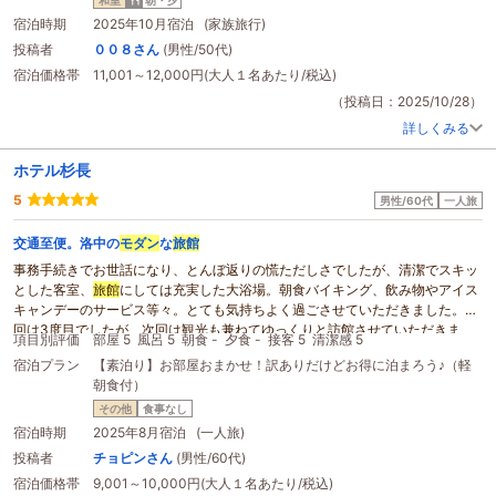
は急な階段を上りますので荷物は最小限にすることをオススメします。しかし
フォーマンスが高い宿だと感じました。全体的にとても満足できる滞在で、リ
建物内はまだリニューアルされたばかりのようで、廊下の床も壁も宿泊するお
宿泊時期
2025年10月宿泊 (家族旅行)
ラックスした時間を過ごすことができました。また近くに来る機会があれば、
部屋の内装も高級ではありませんが綺麗にされており
モダン
な雰囲気の和を感
投稿者
００８さん
(男性/50代)
ぜひもう一度宿泊したいと思います。
じられます。大浴場へのアクセスはスリッパから草履に履き替えて屋外に出て
宿泊価格帯
11,001～12,000円(大人１名あたり/税込)
坂を登り行きますが小雨くらいでしたら傘は使わずに行けます。温泉は少しぬ
る目の温度ですが、上がるとお肌がスベスベになりお部屋に帰っても汗がなか
（投稿日：2025/10/28）
なかとまらないくらい体が温まります。私が宿泊した日は雨降りでしたので、
詳しくみる
湿度のせいか温泉の更衣室内に若干不快な臭いがこもっていたので少し窓を開
けて換気させていただきました。
ホテル杉長
夕食は味噌仕立ての鍋で鶏肉もお野菜もとても美味しくいただけたので帰る時
に味噌を購入して帰りました。一点だけ要望ですが、お鍋の食材のモヤシです
5
男性/60代
一人旅
が良いものなのかいつまでもシャキシャキしており他の食材と合わなく感じま
したので、代わりに油揚げなど入れていただけたら嬉しいです。お豆腐は美味
交通至便。洛中の
モダン
な
旅館
しかったので。朝食は固形燃料を使った蒸し器でお豆腐お野菜などを蒸して美
事務手続きでお世話になり、とんぼ返りの慌ただしさでしたが、清潔でスキッ
味しい味噌だれにつけて食べるのですがごはんがたくさん食べられます。味噌
とした客室、
旅館
にしては充実した大浴場。朝食バイキング、飲み物やアイス
汁や漬物も美味しく結局3杯もごはんを食べてしまいました。お部屋にはエア
キャンデーのサービス等々。とても気持ちよく過ごさせていただきました。今
コンと空気清浄機があり快適でしたので、そのつもりで朝食会場に行きました
回は3度目でしたが、次回は観光も兼ねてゆっくりと訪館させていただきま
ら素足では少し寒かったです。
項目別評価
部屋 5
風呂 5
朝食 -
夕食 -
接客 5
清潔感 5
す。
スタッフの方々はとてもフレンドリーで気軽にお話しが出来て親戚の家に泊ま
宿泊プラン
【素泊り】お部屋おまかせ！訳ありだけどお得に泊まろう♪（軽
りに来て甥っ子姪っ子と話をしているようでした。
朝食付）
次は夏の避暑旅行に利用させていただきたいと思います。
その他
食事なし
民宿とうたっていますが普通の
旅館
と何ら変わることはないので、共同トイレ
宿泊時期
2025年8月宿泊 (一人旅)
と大浴場に抵抗がなければコスパ良くオススメです。
投稿者
チョピンさん
(男性/60代)
宿泊価格帯
9,001～10,000円(大人１名あたり/税込)