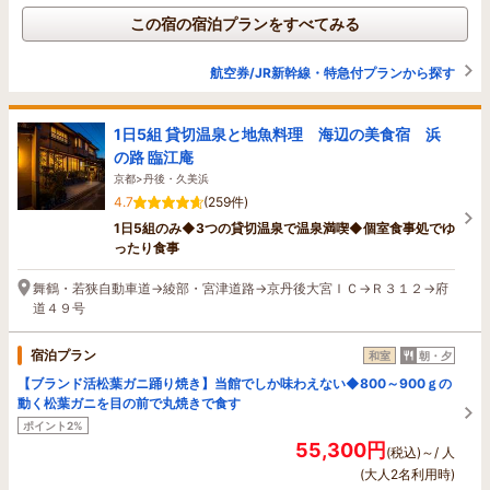
この宿の宿泊プランをすべてみる
航空券/JR新幹線・特急付プランから探す
1日5組 貸切温泉と地魚料理 海辺の美食宿 浜
の路 臨江庵
京都>丹後・久美浜
4.7
(259件)
1日5組のみ◆3つの貸切温泉で温泉満喫◆個室食事処でゆ
ったり食事
舞鶴・若狭自動車道→綾部・宮津道路→京丹後大宮ＩＣ→Ｒ３１２→府
道４９号
宿泊プラン
和室
朝・夕
【ブランド活松葉ガニ踊り焼き】当館でしか味わえない◆800～900ｇの
動く松葉ガニを目の前で丸焼きで食す
ポイント2%
55,300円
(税込)～/ 人
(大人2名利用時)