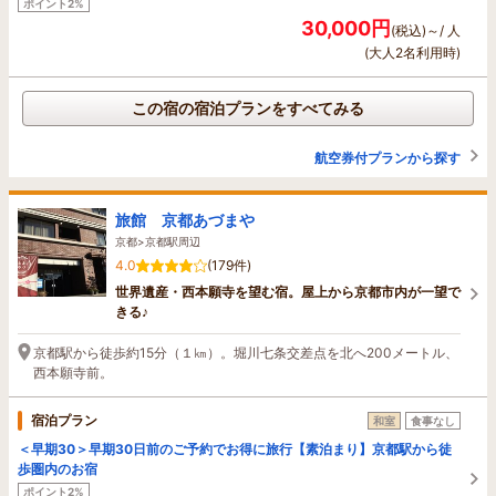
ポイント2%
30,000円
(税込)～/ 人
(大人2名利用時)
この宿の宿泊プランをすべてみる
航空券付プランから探す
旅館 京都あづまや
京都>京都駅周辺
4.0
(179件)
世界遺産・西本願寺を望む宿。屋上から京都市内が一望で
きる♪
京都駅から徒歩約15分（１㎞）。堀川七条交差点を北へ200メートル、
西本願寺前。
宿泊プラン
和室
食事なし
＜早期30＞早期30日前のご予約でお得に旅行【素泊まり】京都駅から徒
歩圏内のお宿
ポイント2%