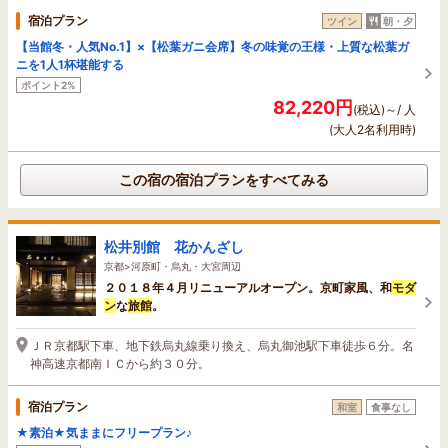
宿泊プラン
ツイン
朝・夕
【当館冬・人気No.1】×【松葉ガニ会席】冬の味覚の王様・上質な松葉ガ
ニを1人1杯堪能する
ポイント2%
82,220円
(税込)～/ 人
(大人2名利用時)
この宿の宿泊プランをすべてみる
松井別館 花かんざし
京都>河原町・烏丸・大宮周辺
２０１８年４月リニューアルオープン。京町家風、和
モダ
ン
な
旅館
。
ＪＲ京都駅下車、地下鉄烏丸線乗り換え、烏丸御池駅下車徒歩６分。名
神高速京都南ＩＣから約３０分。
宿泊プラン
和室
食事なし
★素泊★気ままにフリープラン♪