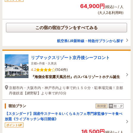
64,900円
(税込)～/ 人
(大人2名利用時)
この宿の宿泊プランをすべてみる
航空券/JR新幹線・特急付プランから探す
リブマックスリゾート京丹後シーフロント
京都>丹後・久美浜
4.2
(104件)
『海側全客室露天風呂付』のスパ＆リゾートホテル誕生
京都市内・大阪市内・神戸市内より車で約１５０分・駐車場完備！京都
丹後鉄道【網野駅】より車で約10分
宿泊プラン
和洋室
朝・夕
【スタンダード】国産牛ステーキ＆いくら＆カフェ専門家監修ケーキ食べ
放題《ライブキッチン毎日開催》
ポイントUP
16,500円
(税込)～/ 人