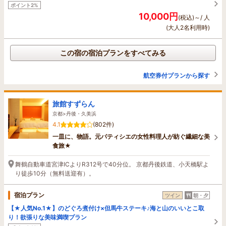
ポイント2%
10,000円
(税込)～/ 人
(大人2名利用時)
この宿の宿泊プランをすべてみる
航空券付プランから探す
旅館すずらん
京都>丹後・久美浜
4.1
(802件)
一皿に、物語。元パティシエの女性料理人が紡ぐ繊細な美
食旅★
舞鶴自動車道宮津ICよりR312号で40分位。 京都丹後鉄道、小天橋駅よ
り徒歩10分（無料送迎有）。
宿泊プラン
ツイン
朝・夕
【★人気No.1★】のどぐろ煮付け×但馬牛ステーキ♪海と山のいいとこ取
り！欲張りな美味満喫プラン