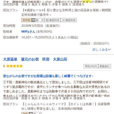
です。建物自体も比較的新しいのか、内装がとても清潔で
モダン
な雰囲気でし
項目別評価
部屋 5
風呂 5
朝食 5
夕食 5
接客 5
清潔感 5
た。部屋も落ち着いたデザインで、ゆっくりとくつろぐことができました。設
宿泊プラン
【※感謝セール※】彩り豊かな京料理と湯の花温泉を堪能＜期間限
備も整っていて、とても快適に過ごすことができました。
定特別価格で販売中＞
また、館内にはドリンクバーがあり、好きなタイミングで自由に飲み物を楽し
めるのも良かったです。お風呂上がりやちょっと休憩したいときに気軽に利用
和洋室
朝・夕
朝/個室利用
夕/個室利用
できるので、とても便利だと感じました。
宿泊時期
2026年3月宿泊 (友達旅行)
今回は朝食と夕食付きのプランで予約しました。温泉
旅館
では料理の量がとて
投稿者
Miffyさん
(女性/50代)
も多いこともありますが、今回の食事は量がちょうどよく、私にはとても合っ
宿泊価格帯
14,001～15,000円(大人１名あたり/税込)
ていました。食べきれないほど多いということもなく、最後まで美味しくいた
だくことができました。料理の味もとても良く、食材も新鮮で丁寧に作られて
（投稿日：2026/3/11）
いると感じました。
詳しくみる
温泉もとても良かったです。お風呂にゆっくり浸かることで、旅行の疲れが取
れてとてもリラックスすることができました。体が温まり、気持ちも落ち着い
大原温泉 湯元のお宿 民宿 大原山荘
て、温泉の良さを改めて感じました。大きな温泉施設ではありませんが、その
分落ち着いた雰囲気で、ゆっくり過ごせるのが魅力だと思います。
5
男性/50代
家族旅行
温泉エリアにはサウナはありませんでしたが、私は普段あまりサウナを利用し
ないので、特に不便には感じませんでした。温泉だけでも十分に満足できまし
昔ながらのお宿ですがお部屋は設備も新しく綺麗でくつろげます♪
た。
三千院・貴船神社の観光拠点として宿泊しました。三千院は往復1時間弱でギ
また、この
旅館
はそれほど大きなホテルではなく、どちらかというとこぢんま
リギリ徒歩圏内ですが、道中にランチが食べられる素敵なお店や景色があるの
りとした温かい雰囲気の宿です。そのため、落ち着いた空間でゆったり過ごし
で楽しめました。貴船神社までは自動車で片道３０分以内ですので、お宿の朝
たい人にはとても合っていると思います。
食をゆっくり堪能させていただいてから午前９時出発でも奥宮の駐車場に停め
スタッフの方々もとても親切で、若い方が多い印象でしたが、皆さん丁寧で親
項目別評価
部屋 5
風呂 3
朝食 4
夕食 4
接客 4
清潔感 5
られました。
しみやすく、困ったことがあればすぐに対応してくださいました。おかげで滞
宿泊プラン
【じゃらんスペシャルウィーク】【ポイントは米麹！】自家製樽
さて、お宿の玄関までは駐車場から石段を十数段上りますのでキャスター付き
在中も安心して過ごすことができました。
出し味噌と野菜を楽しむ、京赤地鶏の味噌鍋
のスーツケースは役にたたず手で持つことになります。また2階の客室の場合
食事付きでこのサービスや設備を考えると、料金もとても良心的で、コストパ
和室
朝・夕