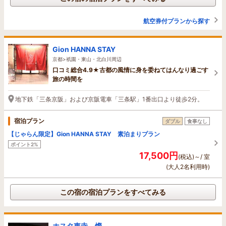
航空券付プランから探す
Gion HANNA STAY
京都>祇園・東山・北白川周辺
口コミ総合4.9★古都の風情に身を委ねてはんなり過ごす
旅の時間を
地下鉄「三条京阪」および京阪電車「三条駅」1番出口より徒歩2分。
宿泊プラン
ダブル
食事なし
【じゃらん限定】Gion HANNA STAY 素泊まりプラン
ポイント2%
17,500円
(税込)～/ 室
(大人2名利用時)
この宿の宿泊プランをすべてみる
ホスタ東寺 燦