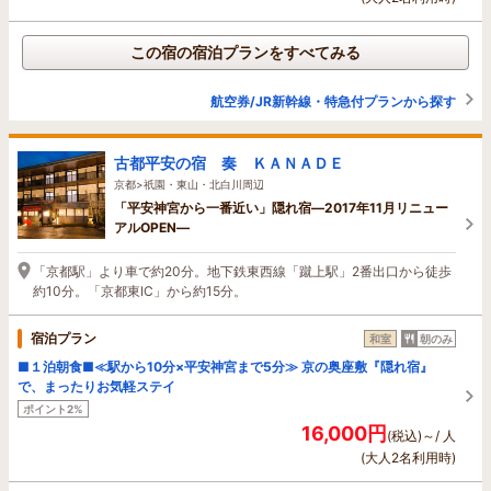
この宿の宿泊プランをすべてみる
航空券/JR新幹線・特急付プランから探す
古都平安の宿 奏 ＫＡＮＡＤＥ
京都>祇園・東山・北白川周辺
「平安神宮から一番近い」隠れ宿―2017年11月リニュー
アルOPEN―
「京都駅」より車で約20分。地下鉄東西線「蹴上駅」2番出口から徒歩
約10分。「京都東IC」から約15分。
宿泊プラン
和室
朝のみ
■１泊朝食■≪駅から10分×平安神宮まで5分≫ 京の奥座敷『隠れ宿』
で、まったりお気軽ステイ
ポイント2%
16,000円
(税込)～/ 人
(大人2名利用時)