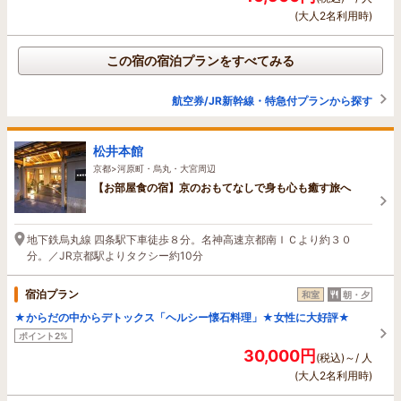
(大人2名利用時)
この宿の宿泊プランをすべてみる
航空券/JR新幹線・特急付プランから探す
松井本館
京都>河原町・烏丸・大宮周辺
【お部屋食の宿】京のおもてなしで身も心も癒す旅へ
地下鉄烏丸線 四条駅下車徒歩８分。名神高速京都南ＩＣより約３０
分。／JR京都駅よりタクシー約10分
宿泊プラン
和室
朝・夕
★からだの中からデトックス「ヘルシー懐石料理」★女性に大好評★
ポイント2%
30,000円
(税込)～/ 人
(大人2名利用時)