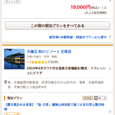
ポイント2%
19,000円
(税込)～/ 人
(大人2名利用時)
この宿の宿泊プランをすべてみる
航空券/JR新幹線・特急付プランから探す
天橋立 和のリゾート 文珠荘
京都>天橋立・宮津・舞鶴
4.5
(720件)
2023年4月サウナ付き温泉大浴場誕生!観光・リフレッシ
ュにどうぞ
車：京都縦貫自動車道・宮津天橋立ICから約10分。電車：京都丹後鉄
道・天橋立駅より徒歩約4分
宿泊プラン
和洋室
朝・夕
【露天風呂付き客室】『脱･日常』優雅な特別室で過ごす非日常な贅沢時
間
ポイントUP