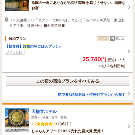
祇園の一角にありながら街の喧噪を感じさせない、閑静な
お宿
ＪＲ京都駅より「タクシーで約10分」または「市バス206系統・東山安
井で下車、徒歩5分」■全館禁煙■
宿泊プラン
ツイン
朝のみ
【朝食付】
旅館
の朝ごはんプラン♪
ポイント2%
25,740円
(税込)～/ 人
(大人2名利用時)
この宿の宿泊プランをすべてみる
航空券/JR新幹線・特急付プランから探す
天橋立ホテル
京都>天橋立・宮津・舞鶴
4.2
(1,064件)
じゃらんアワード2025 売れた宿大賞 受賞！