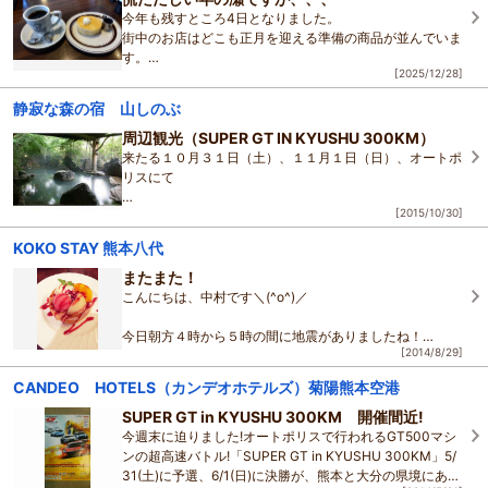
今年も残すところ4日となりました。
街中のお店はどこも正月を迎える準備の商品が並んでいま
す。
[2025/12/28]
そんな年の瀬に～、あえてスローな朝の時間を過ごしてき
静寂な森の宿 山しのぶ
ました。
皆さんお馴染み？『
星野
珈琲』です。
周辺観光（SUPER GT IN KYUSHU 300KM）
朝11：0
来たる１０月３１日（土）、１１月１日（日）、オートポ
リスにて
[2015/10/30]
『SUPER GT IN KYUSHU 300KM』が開催されます。
KOKO STAY 熊本八代
国内最高の観客動員を誇るモータースポーツです。
またまた！
星野
一義、中嶋悟、関谷正徳、片山右京、
こんにちは、中村です＼(^o^)／
今日朝方４時から５時の間に地震がありましたね！
[2014/8/29]
震度３くらいだったそうなのですが
みなさん気づかれましたか(*_*)?
CANDEO HOTELS（カンデオホテルズ）菊陽熊本空港
SUPER GT in KYUSHU 300KM 開催間近!
私は全く気づきませんでした、、、(TдT)！
今週末に迫りました!オートポリスで行われるGT500マシ
（ひど
ンの超高速バトル!「SUPER GT in KYUSHU 300KM」5/
31(土)に予選、6/1(日)に決勝が、熊本と大分の県境にあり