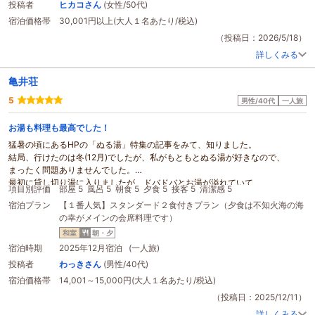
投稿者
ヒカコさん
(女性/50代)
宿泊価格帯
30,001円以上(大人１名あたり/税込)
（投稿日：2026/5/18）
詳しくみる
亀井荘
5
男性/40代
一人旅
お湯も料理も最高でした！
猛暑の頃にあるHPの「ぬる湯」特集の記事をみて、知りました。
結局、行けたのは冬(12月)でしたが、私がもともとぬる湯が好きなので、
まったく問題ありませんでした。
最初に貸し切り湯に入りましたが、ドバドバとお湯が溢れていて、
項目別評価
部屋 5
風呂 5
朝食 5
夕食 5
接客 5
清潔感 5
ちょっとびっくりしました。この湯量であれば、３９度でも温まります。
宿泊プラン
【１番人気】スタンダード２食付きプラン（夕食は不知火海の海
こんなところにこんなにいい温泉があったんだ！(まったく知らなかった)
の幸がメインの会席料理です）
料理も魚介類の好きな方にはお勧めです。
足赤えびと太刀魚、その他諸々おいしかったです。
和室
朝・夕
足赤えびは美味しくて殻ごと尻尾までバリバリ食べてしまいましたが、
宿泊時期
2025年12月宿泊 (一人旅)
これって正しい食べ方だったんでしょうか？
投稿者
わっきさん
(男性/40代)
お酒もリーズナブルでした。普段飲まない米焼酎をオーダーしました。
宿泊価格帯
14,001～15,000円(大人１名あたり/税込)
美味しかったですよ。
翌朝は、お湯に入って、おいしい朝食を食べて、
星野
富弘美術館へ。
（投稿日：2025/12/11）
肥薩おれんじ鉄道に乗って帰路につきました。
詳しくみる