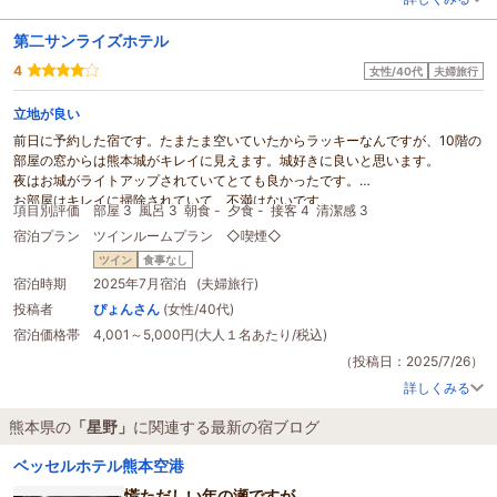
お世話になりました。また行きたいです！
第二サンライズホテル
4
女性/40代
夫婦旅行
立地が良い
前日に予約した宿です。たまたま空いていたからラッキーなんですが、10階の
部屋の窓からは熊本城がキレイに見えます。城好きに良いと思います。
夜はお城がライトアップされていてとても良かったです。
お部屋はキレイに掃除されていて、不満はないです。
項目別評価
部屋 3
風呂 3
朝食 -
夕食 -
接客 4
清潔感 3
新しいホテルではないなで壁薄めで、バストイレは若干狭いかも…です。
宿泊プラン
ツインルームプラン ◇喫煙◇
熊本下道りは徒歩で行けます。
口コミにもありましたが駐車場に難ありですが、
ツイン
食事なし
ホテルの方が親切ですし、カギを渡してお任せくださいスタイルで良かったで
宿泊時期
2025年7月宿泊 (夫婦旅行)
す。
投稿者
ぴょんさん
(女性/40代)
泊まりだけなら問題なしです。
宿泊価格帯
4,001～5,000円(大人１名あたり/税込)
近くに（車で）マックも
星野
珈琲もあり便利です。
夜に居酒屋を利用する方にはオススメです。
（投稿日：2025/7/26）
詳しくみる
熊本県の
「星野」
に関連する最新の宿ブログ
ベッセルホテル熊本空港
慌ただしい年の瀬ですが、、、