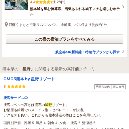
4.4
(128件)
熊本城を望む特等席。活気あふれる城下マチを楽しむホテ
ル
阿蘇くまもと空港リムジンバス「通町筋」バス停より徒歩約1分。
この宿の宿泊プランをすべてみる
航空券/JR新幹線・特急付プランから探す
熊本県の
「星野」
に関連する最新の高評価クチコミ
OMO5熊本 by 星野リゾート
5
男性/30代
恋人旅行
接客サービス◎
接客レベルの高さは流石の
星野
リゾート。
お部屋も綺麗でバストイレ別（セパレート）が快適。
アクセスも良い。これからも熊本滞在の際はここを利用したい。
項目別評価
部屋 5
風呂 4
朝食 4
夕食 -
接客 5
清潔感 5