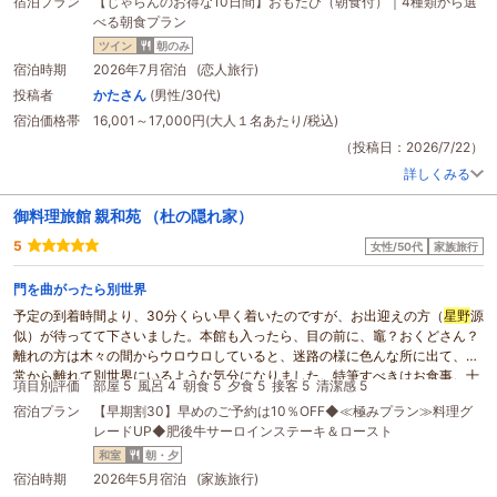
宿泊プラン
【じゃらんのお得な10日間】おもたび（朝食付）｜4種類から選
べる朝食プラン
ツイン
朝のみ
宿泊時期
2026年7月宿泊 (恋人旅行)
投稿者
かたさん
(男性/30代)
宿泊価格帯
16,001～17,000円(大人１名あたり/税込)
（投稿日：2026/7/22）
詳しくみる
御料理旅館 親和苑 （杜の隠れ家）
5
女性/50代
家族旅行
門を曲がったら別世界
予定の到着時間より、30分くらい早く着いたのですが、お出迎えの方（
星野
源
似）が待ってて下さいました。本館も入ったら、目の前に、竈？おくどさん？
離れの方は木々の間からウロウロしていると、迷路の様に色んな所に出て、日
常から離れて別世界にいるような気分になりました。特筆すべきはお食事。十
項目別評価
部屋 5
風呂 4
朝食 5
夕食 5
接客 5
清潔感 5
分なボリュームと、なんと言っても一つ一つ、丁寧に素材そのものの美味しさ
宿泊プラン
【早期割30】早めのご予約は10％OFF◆≪極みプラン≫料理グ
がよく分かるお料理でした。お漬物は、いつまででも食べてしまうほど、美味
レードUP◆肥後牛サーロインステーキ＆ロースト
しかった。今回は主人の定年お祝い旅行だったのですが事前にケーキを用意し
て頂いたり、写真を撮って頂いたり、本当によくしていただきました。是非、
和室
朝・夕
又、宿泊したい！と思っています。
宿泊時期
2026年5月宿泊 (家族旅行)