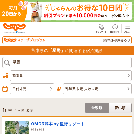
じゃらん
お得な特典をみる
熊本県の
「星野」
に関連する宿泊施設
熊本県
日付未定
部屋数未定 人数未定
合致順
安い順
1
軒中
1
～
1
軒表示
OMO5熊本 by 星野リゾート
熊本>熊本