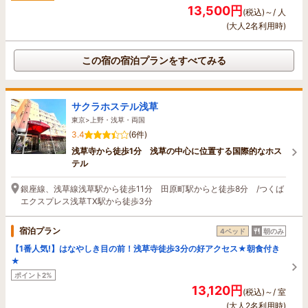
13,500円
(税込)～/ 人
(大人2名利用時)
この宿の宿泊プランをすべてみる
サクラホステル浅草
東京>上野・浅草・両国
3.4
(6件)
浅草寺から徒歩1分 浅草の中心に位置する国際的なホス
テル
銀座線、浅草線浅草駅から徒歩11分 田原町駅からと徒歩8分 /つくば
エクスプレス浅草TX駅から徒歩3分
宿泊プラン
4ベッド
朝のみ
【1番人気!】はなやしき目の前！浅草寺徒歩3分の好アクセス★朝食付き
★
ポイント2%
13,120円
(税込)～/ 室
(大人2名利用時)