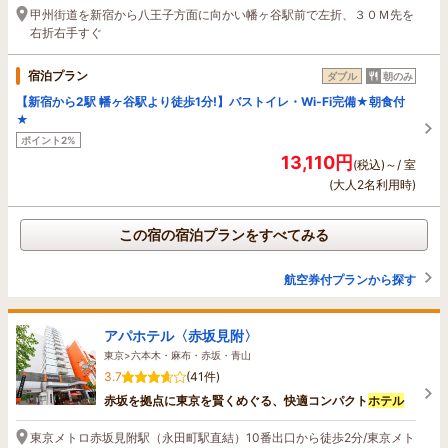
甲州街道を新宿から八王子方面に向かい幡ヶ谷駅前で左折、３０Ｍ先を
右折右手すぐ
宿泊プラン
ダブル
朝のみ
【新宿から2駅 幡ヶ谷駅より徒歩1分!】バストイレ・Wi-Fi完備★朝食付
★
ポイント2%
13,110円
(税込)～/ 室
(大人2名利用時)
この宿の宿泊プランをすべてみる
航空券付プランから探す
アパホテル〈赤坂見附〉
東京>六本木・麻布・赤坂・青山
3.7
(41件)
赤坂を拠点に東京を賢くめぐる、快適コンパクト
ホテル
東京メトロ赤坂見附駅（永田町駅直結）10番出口から徒歩2分/東京メト