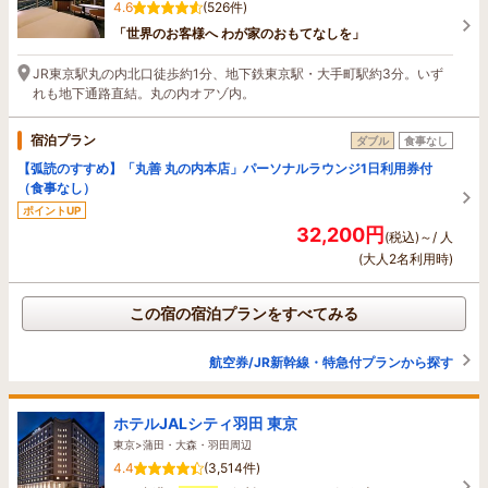
4.6
(526件)
「世界のお客様へ わが家のおもてなしを」
JR東京駅丸の内北口徒歩約1分、地下鉄東京駅・大手町駅約3分。いず
れも地下通路直結。丸の内オアゾ内。
宿泊プラン
ダブル
食事なし
【弧読のすすめ】「丸善 丸の内本店」パーソナルラウンジ1日利用券付
（食事なし）
ポイントUP
32,200円
(税込)～/ 人
(大人2名利用時)
この宿の宿泊プランをすべてみる
航空券/JR新幹線・特急付プランから探す
ホテルJALシティ羽田 東京
東京>蒲田・大森・羽田周辺
4.4
(3,514件)