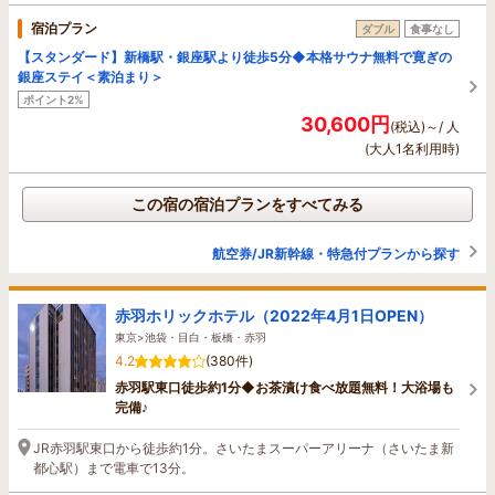
宿泊プラン
ダブル
食事なし
【スタンダード】新橋駅・銀座駅より徒歩5分◆本格サウナ無料で寛ぎの
銀座ステイ＜素泊まり＞
ポイント2%
30,600円
(税込)～/ 人
(大人1名利用時)
この宿の宿泊プランをすべてみる
航空券/JR新幹線・特急付プランから探す
赤羽ホリックホテル（2022年4月1日OPEN）
東京>池袋・目白・板橋・赤羽
4.2
(380件)
赤羽駅東口徒歩約1分◆お茶漬け食べ放題無料！大浴場も
完備♪
JR赤羽駅東口から徒歩約1分。さいたまスーパーアリーナ（さいたま新
都心駅）まで電車で13分。