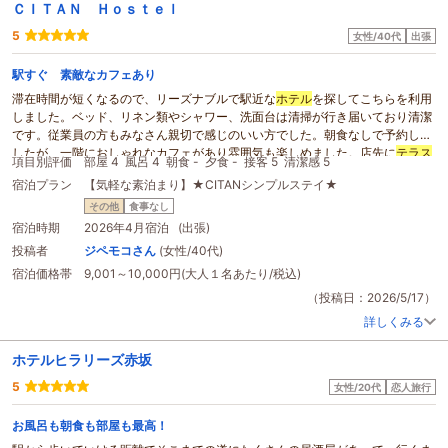
ＣＩＴＡＮ Ｈｏｓｔｅｌ
5
女性/40代
出張
駅すぐ 素敵なカフェあり
滞在時間が短くなるので、リーズナブルで駅近な
ホテル
を探してこちらを利用
しました。ベッド、リネン類やシャワー、洗面台は清掃が行き届いており清潔
です。従業員の方もみなさん親切で感じのいい方でした。朝食なしで予約しま
したが、一階におしゃれなカフェがあり雰囲気も楽しめました。店先に
テラス
項目別評価
部屋 4
風呂 4
朝食 -
夕食 -
接客 5
清潔感 5
席
があり、犬を連れて楽しんでいる方がおり近くに住んでいたら是非犬を連れ
宿泊プラン
【気軽な素泊まり】★CITANシンプルステイ★
てカフェだけでも利用したいです。
その他
食事なし
宿泊時期
2026年4月宿泊 (出張)
投稿者
ジペモコさん
(女性/40代)
宿泊価格帯
9,001～10,000円(大人１名あたり/税込)
（投稿日：2026/5/17）
詳しくみる
ホテルヒラリーズ赤坂
5
女性/20代
恋人旅行
お風呂も朝食も部屋も最高！