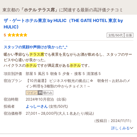
東京都の
「ホテル テラス席」
に関連する最新の高評価クチコミ
ザ・ゲートホテル東京 by HULIC（THE GATE HOTEL 東京 by
HULIC)
5
女性/50代
出張
スタッフの笑顔や声掛けが良かった^_^
暖かい季節なら
テラス席
でも夜景を見ながらお酒が飲めるし、スタッフのサー
ビスや心遣いが良かった。
ハイクラスの
ホテル
ですが満足度がある
ホテル
です。
項目別評価
部屋 5
風呂 5
朝食 5
夕食 -
接客 5
清潔感 5
宿泊プラン
【10月厳選】 ビジネスや観光の拠点に☆ 朝食付～お好みのメ
イン料理を3種類の中からチョイス！～
ツイン
朝のみ
宿泊時期
2024年10月宿泊 (出張)
投稿者
よっしーさん
(女性/50代)
宿泊価格帯
27,001～28,000円(大人１名あたり/税込)
（投稿日：2024/11/11）
詳しくみる