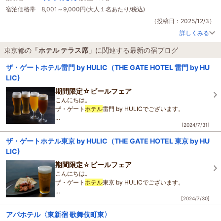
宿泊価格帯
8,001～9,000円(大人１名あたり/税込)
（投稿日：2025/12/3）
詳しくみる
東京都の
「ホテル テラス席」
に関連する最新の宿ブログ
ザ・ゲートホテル雷門 by HULIC（THE GATE HOTEL 雷門 by HU
LIC)
期間限定☆ビールフェア
こんにちは。
ザ・ゲート
ホテル
雷門 by HULICでございます。
[2024/7/31]
期間限定のビールフェア。
お飲み物は、アサヒスーパードライ、ペローニの他、
ザ・ゲートホテル東京 by HULIC（THE GATE HOTEL 東京 by HU
「ビールフェア」のためにバーテンダーが考案した
LIC)
2種類のビアカク
期間限定☆ビールフェア
こんにちは。
ザ・ゲート
ホテル
東京 by HULICでございます。
[2024/7/30]
期間限定のビールフェア。
お飲み物は、サントリー ザ・プレミアム・モルツ、マス
アパホテル〈東新宿 歌舞伎町東〉
ターズドリームの他、見た目も爽やかで【香る夏】が楽し