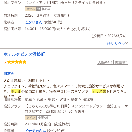
宿泊プラン
【レイトアウト12時】ゆったりステイ＜朝食付き＞
ダブル
朝のみ
宿泊時期
2026年3月宿泊 (友達旅行)
投稿者
こかりさん
(女性/40代)
宿泊価格帯
14,001～15,000円(大人１名あたり/税込)
（投稿日：2026/3/24）
詳しくみる
ホテルタビノス浜松町
5
女性/60代
友達旅行
同窓会
８名４部屋で、利用しました
チェックイン、荷物預けから、色々スマートに簡素に施設サービスが利用で
き、
ホテル
の壁画にも驚き、滞在中ロビーの内ソファ、
テラス席
も利用できて
満足でした、
項目別評価
部屋 5
風呂 -
朝食 -
夕食 -
接客 5
清潔感 5
スタッフも、インバウンドが多い中、手際良かったです
宿泊プラン
【じゃらんのお得な10日間】スタンダードプラン 素泊まり ☆
海側の部屋が取れて、窓からの夕日、朝焼け、船の往来に癒やされました
竹芝駅すぐ！/浜松町駅より8分☆(6月)
また、駅から直ぐ、そしてコンビニが１階にあるのも満足、簡単な朝食にも皆
さん喜んでました。劇団四季劇場にも、直ぐでした
ツイン
食事なし
宿泊時期
2025年11月宿泊 (友達旅行)
投稿者
イナチカさん
(女性/60代)