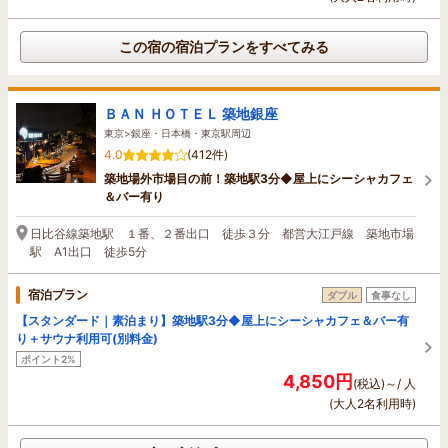
この宿の宿泊プランをすべてみる
ＢＡＮ ＨＯＴＥＬ 築地銀座
東京>銀座・日本橋・東京駅周辺
4.0
(412件)
築地場外市場目の前！築地駅3分◆屋上にシーシャカフェ
＆バー有り
日比谷線築地駅 １番、２番出口 徒歩３分 都営大江戸線 築地市場
駅 A1出口 徒歩5分
宿泊プラン
ダブル
食事なし
【スタンダード｜素泊まり】築地駅3分◆屋上にシーシャカフェ＆バー有
り＋サウナ利用可(別料金)
ポイント2%
4,850円
(税込)～/ 人
(大人2名利用時)