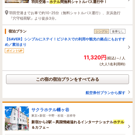
羽田空港～
ホテル
間無料シャトルバス運行中！
羽田空港までお車で約10-25分（無料シャトルバス運行）、京浜急行
『穴守稲荷駅』より徒歩3分。
宿泊プラン
シングル
食事なし
【SAVER】シンプルにステイ！ビジネスでの利用や観光の拠点にもおすす
め／素泊まり
ポイントUP
11,320円
(税込)～/ 人
(大人1名利用時)
この宿の宿泊プランをすべてみる
航空券付プランから探す
サクラホテル幡ヶ谷
東京>新宿・中野・杉並・吉祥寺
新宿から2駅～異国情緒溢れるインターナショナル
ホテル
＆カフェ～