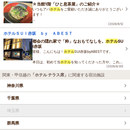
めるアンジ
☆当館1階「ひと息茶屋」のご紹介☆
いつもアパ
ホテル
をご愛顧いただき誠にありがとうござい
ます！
[2026/8/5]
今回は当館1階にて営業しております「ひと息茶屋」のご
紹介をさせていただきます！
ホテルＳＵＩ赤坂 ｂｙ ＡＢＥＳＴ
「ひと息茶屋」では甘味はもちろんですが、お酒の提供や
お食事
都会の隠れ家で「粋」なおもてなしを。
ホテル
SU
I赤坂
皆様、こんにちは！
ホテル
SUI赤坂byABESTです。
本日は、初めて当
ホテル
を知ってくださった方や、これか
[2026/6/30]
ら赤坂周辺でのご宿泊をお考えの皆様へ、当館の魅力をた
っぷりとご紹介させていただきます！
関東・甲信越の
「ホテル テラス席」
に関連する宿泊施設
当
ホテル
の
神奈川県
千葉県
埼玉県
群馬県