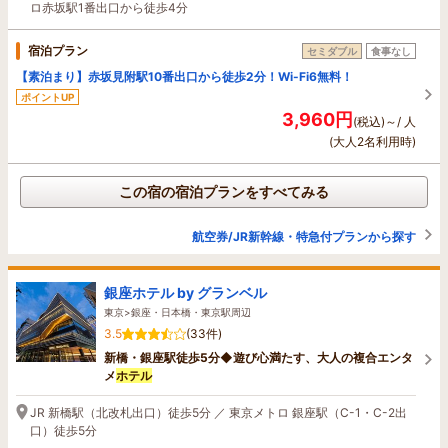
ロ赤坂駅1番出口から徒歩4分
宿泊プラン
セミダブル
食事なし
【素泊まり】赤坂見附駅10番出口から徒歩2分！Wi-Fi6無料！
ポイントUP
3,960円
(税込)～/ 人
(大人2名利用時)
この宿の宿泊プランをすべてみる
航空券/JR新幹線・特急付プランから探す
銀座ホテル by グランベル
東京>銀座・日本橋・東京駅周辺
3.5
(33件)
新橋・銀座駅徒歩5分◆遊び心満たす、大人の複合エンタ
メ
ホテル
JR 新橋駅（北改札出口）徒歩5分 ／ 東京メトロ 銀座駅（C-1・C-2出
口）徒歩5分