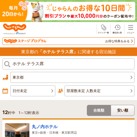
じゃらん
お得な特典をみる
東京都の
「ホテル テラス席」
に関連する宿泊施設
東京都
日付未定
部屋数未定 人数未定
合致順
安い順
12
軒中
1
～
12
軒表示
丸ノ内ホテル
東京>銀座・日本橋・東京駅周辺