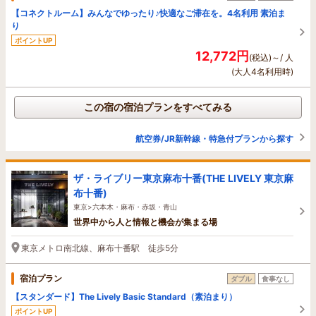
【コネクトルーム】みんなでゆったり♪快適なご滞在を。4名利用 素泊ま
り
ポイントUP
12,772円
(税込)～/ 人
(大人4名利用時)
この宿の宿泊プランをすべてみる
航空券/JR新幹線・特急付プランから探す
ザ・ライブリー東京麻布十番(THE LIVELY 東京麻
布十番)
東京>六本木・麻布・赤坂・青山
世界中から人と情報と機会が集まる場
東京メトロ南北線、麻布十番駅 徒歩5分
宿泊プラン
ダブル
食事なし
【スタンダード】The Lively Basic Standard（素泊まり）
ポイントUP