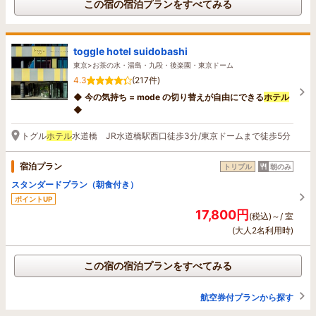
この宿の宿泊プランをすべてみる
toggle hotel suidobashi
東京>お茶の水・湯島・九段・後楽園・東京ドーム
4.3
(217件)
◆ 今の気持ち = mode の切り替えが自由にできる
ホテル
◆
トグル
ホテル
水道橋 JR水道橋駅西口徒歩3分/東京ドームまで徒歩5分
宿泊プラン
トリプル
朝のみ
スタンダードプラン（朝食付き）
ポイントUP
17,800円
(税込)～/ 室
(大人2名利用時)
この宿の宿泊プランをすべてみる
航空券付プランから探す