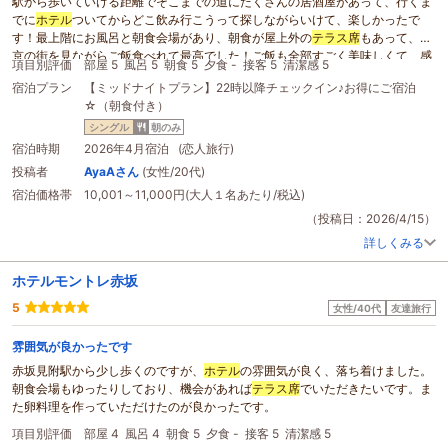
駅から歩いていける距離でそこまでの道にたくさんの居酒屋があって、行くま
でに
ホテル
ついてからどこ飲み行こうって探しながらいけて、楽しかったで
す！最上階にお風呂と朝食会場があり、朝食が屋上外の
テラス席
もあって、東
京の街を見ながらご飯食べれて最高でした！ご飯も全部すごく美味しくて、感
項目別評価
部屋 5
風呂 5
朝食 5
夕食 -
接客 5
清潔感 5
動！！帰りに雨が降っていて、傘を持っていなかったのですがビニール傘のサ
宿泊プラン
【ミッドナイトプラン】22時以降チェックイン♪お得にご宿泊
ービスがあり、ほんとうに最高でした！！！また泊まり行きたいです！！あり
☆（朝食付き）
がとうございました！
シングル
朝のみ
宿泊時期
2026年4月宿泊 (恋人旅行)
投稿者
AyaAさん
(女性/20代)
宿泊価格帯
10,001～11,000円(大人１名あたり/税込)
（投稿日：2026/4/15）
詳しくみる
ホテルモントレ赤坂
5
女性/40代
友達旅行
雰囲気が良かったです
赤坂見附駅から少し歩くのですが、
ホテル
の雰囲気が良く、落ち着けました。
朝食会場もゆったりしており、機会があれば
テラス席
でいただきたいです。ま
た卵料理を作っていただけたのが良かったです。
項目別評価
部屋 4
風呂 4
朝食 5
夕食 -
接客 5
清潔感 5