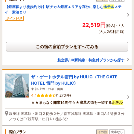
【銀座駅より徒歩約1分】駅チカ＆銀座エリアを存分に楽しむ
ホテル
ステ
イ 素泊まり
ポイントUP
22,519円
(税込)～/ 人
(大人2名利用時)
この宿の宿泊プランをすべてみる
航空券/JR新幹線・特急付プランから探す
ザ・ゲートホテル雷門 by HULIC（THE GATE
HOTEL 雷門 by HULIC)
東京>上野・浅草・両国
4.4
(1,270件)
☆★まもなく開業14周年☆★浅草の街を一望する
ホテル
銀座線 浅草駅・出口２徒歩２分／都営浅草線 浅草駅・出口A４徒歩３分
／つくばEX浅草駅・出口A１徒歩8分
宿泊プラン
その他
食事なし