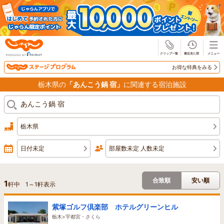
じゃらん
お得な特典をみる
栃木県の
「あんこう鍋 宿」
に関連する宿泊施設
栃木県
日付未定
部屋数未定 人数未定
合致順
安い順
1
軒中
1
～
1
軒表示
紫塚ゴルフ倶楽部 ホテルグリーンヒル
栃木>宇都宮・さくら