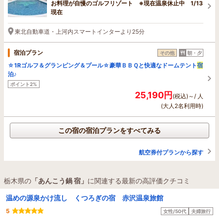
お料理が自慢のゴルフリゾート ※現在温泉休止中 1/13
現在
東北自動車道・上河内スマートインターより25分
宿泊プラン
その他
朝・夕
☆1Rゴルフ＆グランピング＆プール☆豪華ＢＢＱと快適なドームテント
宿
泊♪
ポイント2%
25,190円
(税込)～/ 人
(大人2名利用時)
この宿の宿泊プランをすべてみる
航空券付プランから探す
栃木県の
「あんこう鍋 宿」
に関連する最新の高評価クチコミ
温めの源泉かけ流し くつろぎの宿 赤沢温泉旅館
5
女性/50代
夫婦旅行