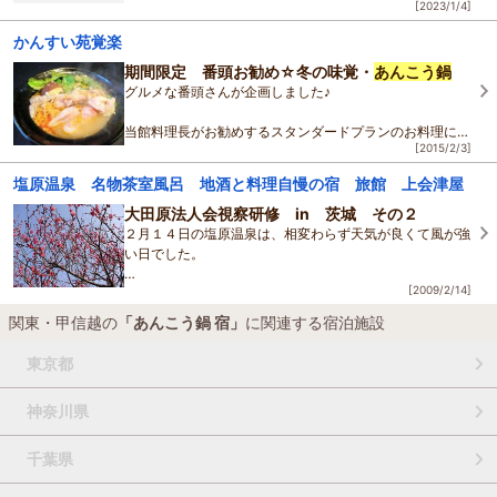
[2023/1/4]
お待たせいたしました！
かんすい苑覚楽
今年も冬のお得なプランが登場です♪
期間限定 番頭お勧め☆冬の味覚・
あんこう鍋
1月13日(金)～3月16日(木)の平日限定で、
グルメな番頭さんが企画しました♪
お一人様13
当館料理長がお勧めするスタンダードプランのお料理に
[2015/2/3]
プ・ラ・ス
冬の美味しい味覚
あんこう鍋
が付きです♪
塩原温泉 名物茶室風呂 地酒と料理自慢の宿 旅館 上会津屋
【期間限定 2月末まで】 の お料理とな
大田原法人会視察研修 in 茨城 その２
２月１４日の塩原温泉は、相変わらず天気が良くて風が強
い日でした。
[2009/2/14]
都心のほうでは２５度を超えたとか何とか(>_<)
関東・甲信越の
「あんこう鍋 宿」
に関連する宿泊施設
とても２月中旬の気温だとは思えないですね。
東京都
神奈川県
さて、前回から少し間が空いて
千葉県