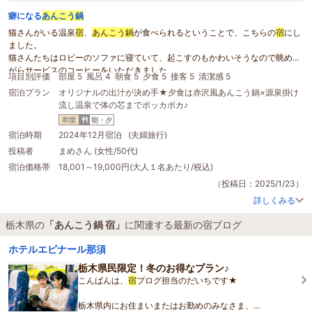
癖になる
あんこう鍋
猫さんがいる温泉
宿
、
あんこう鍋
が食べられるということで、こちらの
宿
にし
ました。
猫さんたちはロビーのソファに寝ていて、起こすのもかわいそうなので眺めな
がらサービスのコーヒーをいただきました。
項目別評価
部屋 5
風呂 4
朝食 5
夕食 5
接客 5
清潔感 5
癒されます♪
宿泊プラン
オリジナルの出汁が決め手★夕食は赤沢風あんこう鍋×源泉掛け
温泉はぬる湯で長く入っていられますが、上がってからぽかぽか！
流し温泉で体の芯までポッカポカ♪
露天は膝下まで浸かって寒くて断念しました。
あんこう鍋
は本格麻辣味が美味しくて、本場中国の味を知っている夫も大満足
和室
朝・夕
でした！
宿泊時期
2024年12月宿泊 (夫婦旅行)
中国出身の奥様とお話しさせていただいて、さすが！と思いました。
投稿者
まめさん (女性/50代)
朝食のお粥もとても美味しかったです。
宿泊価格帯
18,001～19,000円(大人１名あたり/税込)
ただ、大浴場はそれほど広くなく、グループ客と一緒になってしまうと落ち着
かないので（風呂の縁に座ってずっと仕事関係の話をしていた）、次回は貸切
（投稿日：2025/1/23）
風呂に入ってみようと思いました。
詳しくみる
お部屋のアップグレードありがとうございました。
またお世話になります！
栃木県の
「あんこう鍋 宿」
に関連する最新の宿ブログ
ホテルエピナール那須
栃木県民限定！冬のお得なプラン♪
こんばんは、
宿
ブログ担当のだいちです★
栃木県内にお住まいまたはお勤めのみなさま、