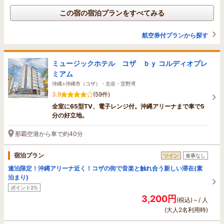
この宿の宿泊プランをすべてみる
航空券付プランから探す
ミュージックホテル コザ ｂｙ コルディオプレ
ミアム
沖縄>沖縄市（コザ）・北谷・宜野湾
3.9
(59件)
全室に65型TV、電子レンジ付。沖縄アリーナまで車で5
分の好立地。
那覇空港から車で約40分
宿泊プラン
ツイン
食事なし
連泊限定！沖縄アリーナ近く！コザの街で音楽と触れ合う新しい滞在(素
泊まり)
ポイント2%
3,200円
(税込)～/ 人
(大人2名利用時)