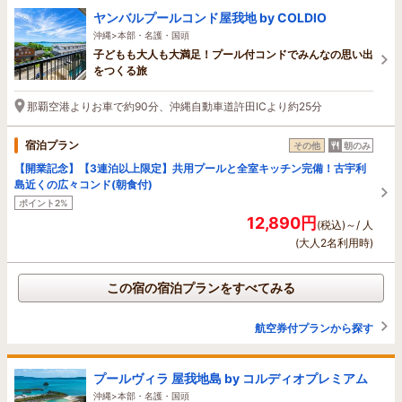
ヤンバルプールコンド屋我地 by COLDIO
沖縄>本部・名護・国頭
子どもも大人も大満足！プール付コンドでみんなの思い出
をつくる旅
那覇空港よりお車で約90分、沖縄自動車道許田ICより約25分
宿泊プラン
その他
朝のみ
【開業記念】【3連泊以上限定】共用プールと全室キッチン完備！古宇利
島近くの広々コンド(朝食付)
ポイント2%
12,890円
(税込)～/ 人
(大人2名利用時)
この宿の宿泊プランをすべてみる
航空券付プランから探す
プールヴィラ 屋我地島 by コルディオプレミアム
沖縄>本部・名護・国頭