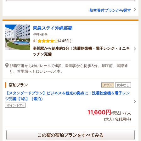
航空券付プランから探す
東急ステイ沖縄那覇
沖縄>那覇
4.1
(445件)
壷川駅から徒歩約3分！洗濯乾燥機・電子レンジ・ミニキ
ッチン完備
那覇空港からゆいレールで4駅、壷川駅から徒歩3分。県庁前、国際通
り、首里城へもゆいレール1本。
宿泊プラン
ダブル
食事なし
【スタンダードプラン】ビジネス＆観光の拠点に！洗濯乾燥機＆電子レン
ジ完備【1名】（素泊）
ポイント2%
11,600円
(税込)～/ 人
(大人1名利用時)
この宿の宿泊プランをすべてみる