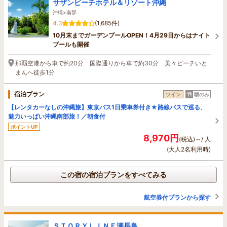
サザンビーチホテル＆リゾート沖縄
沖縄>南部
4.3
(1,685件)
10月末までガーデンプールOPEN！4月29日からはナイト
プールも開催
那覇空港から車で約20分 国際通りから車で約30分 美々ビーチいと
まんへ徒歩1分
宿泊プラン
ツイン
朝のみ
【レンタカーなしの沖縄旅】東京バス1日乗車券付き★路線バスで巡る、
魅力いっぱい沖縄南部旅！／朝食付
ポイントUP
8,970円
(税込)～/ 人
(大人2名利用時)
この宿の宿泊プランをすべてみる
航空券付プランから探す
ＳＴＯＲＹＬＩＮＥ瀬長島