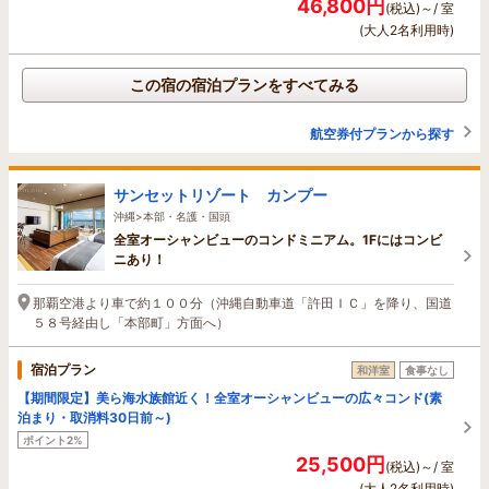
46,800円
(税込)～/ 室
(大人2名利用時)
この宿の宿泊プランをすべてみる
航空券付プランから探す
サンセットリゾート カンプー
沖縄>本部・名護・国頭
全室オーシャンビューのコンドミニアム。1Fにはコンビ
ニあり！
那覇空港より車で約１００分（沖縄自動車道「許田ＩＣ」を降り、国道
５８号経由し「本部町」方面へ）
宿泊プラン
和洋室
食事なし
【期間限定】美ら海水族館近く！全室オーシャンビューの広々コンド(素
泊まり・取消料30日前～)
ポイント2%
25,500円
(税込)～/ 室
(大人2名利用時)