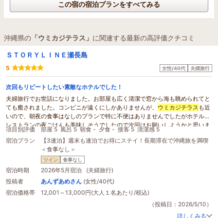
この宿の宿泊プランをすべてみる
沖縄県の
「ウミカジテラス」
に関連する最新の高評価クチコミ
ＳＴＯＲＹＬＩＮＥ瀬長島
5
女性/40代
夫婦旅行
次回もリピートしたい素敵なホテルでした！
夫婦旅行でお世話になりました。お部屋も広く清潔で窓から海も眺められてと
ても癒されました。コンビニが遠くにしかありませんが、
ウミカジテラス
も近
いので、朝夜の食事はなしのプランで特に不便はありませんでしたがホテルの
レストランの夜ごはんも美味しそうでしたので次回はお願いしようかと思いま
項目別評価
部屋 5
風呂 5
朝食 -
夕食 -
接客 5
清潔感 5
す。ラウンジでの飲み物が頂けるのは本当に良かったです。特にデカフェのコ
宿泊プラン
【3連泊】週末も連泊でお得にステイ！長期滞在で沖縄旅を満喫
ーヒーがあったのは助かりました。夜の時間に提供されていた、沖縄黒糖の梅
＜食事なし＞
酒がとても美味しくてお土産やさんで探して同じ物をお土産に買って帰りまし
た^_^入るか分からないけど一応持参した水着ですが、脚の疲れが違うと思った
ツイン
食事なし
ら温水プールではなく天然温泉プールだったようで毎日利用させて頂きまし
宿泊時期
2026年5月宿泊 (夫婦旅行)
た！眺めも素晴らしく身体も癒されて最高でした。フィットネスルームも雨で
投稿者
あんずあめさん
(女性/40代)
ランニングできない朝に利用させて頂きました。有料ですが洗濯も出来るし本
宿泊価格帯
12,001～13,000円(大人１名あたり/税込)
当にすべてにおいて快適で次回もノンビリしたい夫婦旅行の際に利用させて頂
きたいと思います。お世話になりありがとうございました。
（投稿日：2026/5/10）
詳しくみる