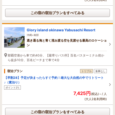
この宿の宿泊プランをすべてみる
Glory island okinawa Yabusachi Resort
沖縄>南部
透き通る海と青く澄み渡る空を見渡せる最高のロケーショ
ン
那覇空港から車で約40分、【最寄りバス停】百名バスターミナル前か
ら徒歩10分、百名ビーチまで車で4分
宿泊プラン
トリプル
食事なし
【早割28】予定が決まったらすぐ予約！雄大な大自然の中でリトリート
♪（素泊り）
ポイント2%
7,425円
(税込)～/ 人
(大人2名利用時)
この宿の宿泊プランをすべてみる