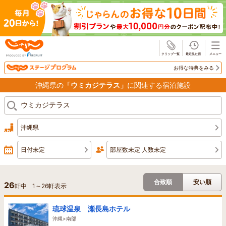
じゃらん
お得な特典をみる
沖縄県の
「ウミカジテラス」
に関連する宿泊施設
沖縄県
日付未定
部屋数未定 人数未定
合致順
安い順
26
軒中
1
～
26
軒表示
琉球温泉 瀬長島ホテル
沖縄>南部