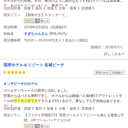
ホテルからの景観、夕日、毎月のように旅行なんですねけどいつもは温泉重視
総合的にとても良い時間を過ごせました。
で。ありがとうございました。最高でした。
ありがとうございました。
項目別評価
部屋 5
風呂 4
朝食 5
夕食 -
接客 5
清潔感 5
宿泊プラン
【朝食付き】スタンダード_
ツイン
朝のみ
宿泊時期
2026年5月宿泊 (夫婦旅行)
投稿者
すぎちゃんさん
(男性/50代)
宿泊価格帯
19,001～20,000円(大人１名あたり/税込)
（投稿日：2026/5/21）
詳しくみる
琉球ホテル＆リゾート 名城ビーチ
5
男性/50代
夫婦旅行
オンザビーチのホテル
ゴールデンウィークの前半に2泊しました。
空港からはバスも便利ですし、ホテルからは路線バス(始発)でアウトレットモ
ールや
ウミカジテラス
テラスまで行けるので、車なしでも不自由はありません
でした。
項目別評価
部屋 5
風呂 5
朝食 4
夕食 -
接客 5
清潔感 5
部屋からの景色最高です。VIPプールバーやクラブラウンジでの時間もゆっく
宿泊プラン
【プラチナ早期割75】専用プールエリアとバーを備える優雅な空
り過ごせましたし、スタッフの皆さんもとても親切で心地良かったです。
間。VIPプールバーアクセス付
また来たいな！と思わせる滞在でした。
ツイン
朝のみ