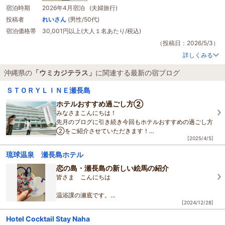
宿泊時期
2026年4月宿泊 (夫婦旅行)
投稿者
れいさん
(男性/50代)
宿泊価格帯
30,001円以上(大人１名あたり/税込)
（投稿日：2026/5/3）
詳しくみる
沖縄県の
「ウミカジテラス」
に関連する最新の宿ブログ
ＳＴＯＲＹＬＩＮＥ瀬長島
ホテルおすすめ過ごし方②
みなさまこんにちは！
先月のブログに引き続き今回もホテルおすすめの過ごし方
②をご紹介させていただきます！
[2025/4/5]
今回は「仕事の週末休みを利用した少し贅沢な休日を沖縄
で！」をコンセプトとしてご紹介いたします°
琉球温泉 瀬長島ホテル
恋の島・瀬長島の新しい絵馬の紹介
皆さま こんにちは
温浴課の瀬底です。
[2024/12/28]
先日
ウミカジテラス
で新しい絵馬が登場したのでご紹介致
Hotel Cocktail Stay Naha
します。