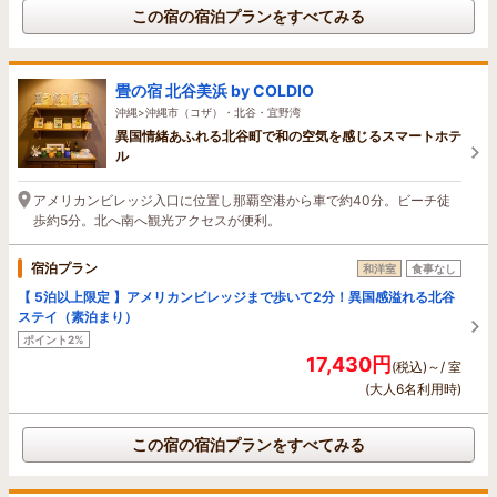
この宿の宿泊プランをすべてみる
畳の宿 北谷美浜 by COLDIO
沖縄>沖縄市（コザ）・北谷・宜野湾
異国情緒あふれる北谷町で和の空気を感じるスマートホテ
ル
アメリカンビレッジ入口に位置し那覇空港から車で約40分。ビーチ徒
歩約5分。北へ南へ観光アクセスが便利。
宿泊プラン
和洋室
食事なし
【 5泊以上限定 】アメリカンビレッジまで歩いて2分！異国感溢れる北谷
ステイ（素泊まり）
ポイント2%
17,430円
(税込)～/ 室
(大人6名利用時)
この宿の宿泊プランをすべてみる