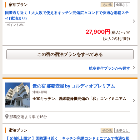
宿泊プラン
その他
食事なし
国際通り近く！大人数で使えるキッチン完備広々コンドで快適な那覇ステ
イ(素泊まり)
ポイント2%
27,900円
(税込)～/ 室
(大人2名利用時)
この宿の宿泊プランをすべてみる
航空券付プランから探す
畳の宿 那覇壺屋 by コルディオプレミアム
沖縄>那覇
全室キッチン、洗濯乾燥機完備の「和」コンドミニアム
那覇空港より車で16分
宿泊プラン
その他
食事なし
【 5泊以上限定 】国際通り近く！キッチン完備コンドミニアムで快適な那