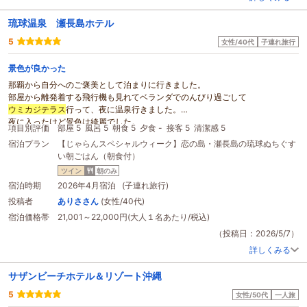
琉球温泉 瀬長島ホテル
5
女性/40代
子連れ旅行
景色が良かった
那覇から自分へのご褒美として泊まりに行きました。
部屋から離発着する飛行機も見れてベランダでのんびり過ごして
ウミカジテラス
行って、夜に温泉行きました。
夜に入ったけど景色は綺麗でした。
項目別評価
部屋 5
風呂 5
朝食 5
夕食 -
接客 5
清潔感 5
次行く時はお昼に行きたいです～
宿泊プラン
【じゃらんスペシャルウィーク】恋の島・瀬長島の琉球ぬちぐす
少し早く着いてしまったけど、スタッフさんも親切にして頂きました。
い朝ごはん（朝食付）
あとはアメニティが豊富で嬉しかった～
お部屋のお風呂にも入りたいし、温泉も行きたいし…
ツイン
朝のみ
1泊では足りませんでした…
宿泊時期
2026年4月宿泊 (子連れ旅行)
次は2泊してもっと満喫したいと思います。
投稿者
ありささん
(女性/40代)
朝食もサイコーでした！！
宿泊価格帯
21,001～22,000円(大人１名あたり/税込)
（投稿日：2026/5/7）
詳しくみる
サザンビーチホテル＆リゾート沖縄
5
女性/50代
一人旅