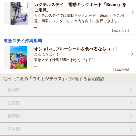
新しい絵馬は紅型のデザインです。
カクテルステイ 電動キックボード「Beam」を
ご用意。
『恋のテラスＷＯＲＬＤ』に願いを書いて掲げても良い
カクテルステイでは電動キックボード「Beam」をご用
し、
意。簡単にレンタルし、市内を自由に走行できます。
バ
[2024/3/11]
キックボードに乗って、波の上ビーチにいくことがオスス
メです。
東急ステイ沖縄那覇
◇ カクテルステイ那覇は、高層階から
オシャレにブルーシールを食べるならココ！
こんにちは～！
東急ステイ沖縄那覇のわかなです(^^)
[2022/4/6]
ここ2日前から沖縄もだんだん暑くなってきて、冷たいも
のが欲しくなる気温になっていました～～！！
九州・沖縄の
「ウミカジテラス」
に関連する宿泊施設
沖縄を代表するアイスクリームの一つ、「ブルーシー
福岡県
佐賀県
長崎県
熊本県