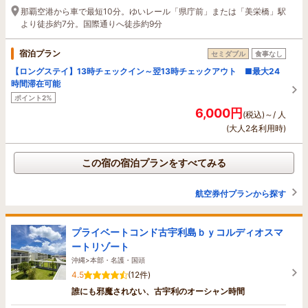
那覇空港から車で最短10分。ゆいレール「県庁前」または「美栄橋」駅
より徒歩約7分。国際通りへ徒歩約9分
宿泊プラン
セミダブル
食事なし
【ロングステイ】13時チェックイン～翌13時チェックアウト ■最大24
時間滞在可能
ポイント2%
6,000円
(税込)～/ 人
(大人2名利用時)
この宿の宿泊プランをすべてみる
航空券付プランから探す
プライベートコンド古宇利島ｂｙコルディオスマ
ートリゾート
沖縄>本部・名護・国頭
4.5
(12件)
誰にも邪魔されない、古宇利のオーシャン時間