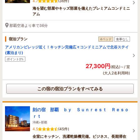
4.7
(36件)
海を望む部屋やキッズ部屋を備えたプレミアムコンドミニ
アム
那覇空港より車で36分
宿泊プラン
4ベッド
食事なし
アメリカンビレッジ近く！キッチン完備広々コンドミニアムで北谷ステイ
(素泊まり)
ポイント2%
27,300円
(税込)～/ 室
(大人2名利用時)
この宿の宿泊プランをすべてみる
刻の宿 那覇 ｂｙ Ｓｕｎｒｅｓｔ Ｒｅｓｏ
ｒｔ
沖縄>那覇
4.5
(45件)
全室にキッチン、洗濯乾燥機完備。ビジネス、長期滞在