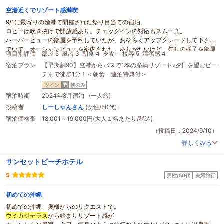
空港近くでリゾート感満喫
9/1に最寄りの漁港で開催された祭り目当ての宿泊。
ロビーは吹き抜けで開放感あり。チェックインの対応もスムーズ。
ハーバービューの部屋を予約していたが、おそらくアップグレードして下さっ
ていて、オーシャンビューを案内された。ありがたいけど、祭りの様子を部屋
項目別評価
部屋 5
風呂 3
朝食 4
夕食 -
接客 5
清潔感 4
からも見れるかな、と期待してハーバービューにしていたので、わがままを言
宿泊プラン
【早期割90】空港からバスで1本の糸満リゾート♪夕日を望むビー
って翌日から部屋移動させて頂く事に。
チまで徒歩1分！＜朝食・連泊特典付＞
おかげで一度の宿泊でオーシャンビューとハーバービューの両方楽しめてしま
いました。ありがとうございます♪
ツイン
朝のみ
7階のお部屋はとてもゆったりしていて気持ち良く過ごせました。
宿泊時期
2024年8月宿泊 (一人旅)
オーシャンビューからは目の前に広がる美しい海と沈みゆく夕陽を眺め、ハー
投稿者
しーしゃんさん
(女性/50代)
バービューからは昇る朝日と漁港や街の風景を楽しめました。
宿泊価格帯
18,001～19,000円(大人１名あたり/税込)
設備面では経年劣化が否めないところはありますが、清掃や手入れは充分され
ていて不快なところはありませんでした。
（投稿日：2024/9/10）
また泊まる機会があったら、予定を詰め込まず一日中ボーっとベランダで景色
詳しくみる
を眺めて過ごしたいぐらい快適でした。
今回、車を使わない一人旅だったので、移動手段は路線バスのウミカジライナ
サンセットビーチホテル
ーがメイン。本数はさほど多く無いものの、道の駅やアウトレット、
ウミカジ
テラス
5
など主要な観光施設を廻るので便利です。
男性/50代
夫婦旅行
また、ホテルがシェアサイクル(バイクシェア)のポートになっているので、サ
イクリングも可能です。ホテルからあしびなーまで海沿いをのんびり走るのは
初めての沖縄
気持ち良かったです。ただし、日焼け対策忘れずに！
初めての沖縄、奥様からのリクエストで。
ホテルの周辺は工場地帯で、夜は人気が無くなるので歩いて散策するのはお勧
ウミカジテラス
から始まりリゾート感が
めしません。