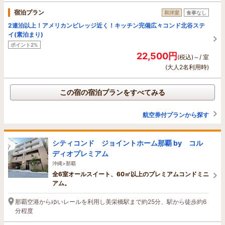
宿泊プラン
和洋室
食事なし
2連泊以上！アメリカンビレッジ近く！キッチン完備広々コンド北谷ステ
イ(素泊まり)
ポイント2%
22,500円
(税込)～/ 室
(大人2名利用時)
この宿の宿泊プランをすべてみる
航空券付プランから探す
シティコンド ジョイントホーム那覇 by コル
ディオプレミアム
沖縄>那覇
全6室オールスイート、60㎡以上のプレミアムコンドミニ
アム。
那覇空港からゆいレールを利用し美栄橋駅まで約25分、駅から徒歩約6
分程度