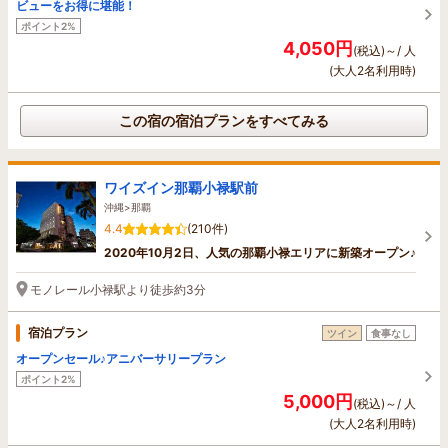
ビューをお得に堪能！
ポイント2%
4,050円
(税込)～/ 人
(大人2名利用時)
この宿の宿泊プランをすべてみる
ワイズイン那覇小禄駅前
沖縄>那覇
4.4
(210件)
2020年10月2日、人気の那覇小禄エリアに新築オープン♪
モノレール小禄駅より徒歩約3分
宿泊プラン
ツイン
食事なし
オープンセール♪アニバーサリープラン
ポイント2%
5,000円
(税込)～/ 人
(大人2名利用時)