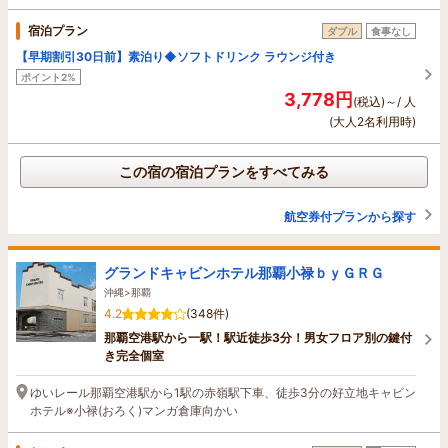
宿泊プラン
ダブル
食事なし
【早期割引30日前】素泊り◆ソフトドリンク ラウンジ付き
ポイント2%
3,778円
(税込)～/ 人
(大人2名利用時)
この宿の宿泊プランをすべてみる
航空券付プランから探す
グランドキャビンホテル那覇小禄ｂｙＧＲＧ
沖縄>那覇
4.2
(348件)
那覇空港駅から一駅！駅近徒歩3分！男女フロア別の鍵付
き完全個室
ゆいレール那覇空港駅から1駅の赤嶺駅下車、徒歩3分の好立地キャビン
ホテル※小禄(おろく)マンガ倉庫向かい