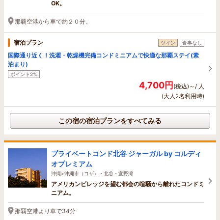
OK。
那覇空港から車で約２０分。
宿泊プラン
ツイン
食事なし
国際通り近く！洗濯・乾燥機完備コンドミニアムで快適な那覇ステイ(素
泊まり)
ポイント2%
4,700円
(税込)～/ 人
(大人2名利用時)
この宿の宿泊プランをすべてみる
プライベートコンド北谷 ジャーガル by コルディ
オプレミアム
沖縄>沖縄市（コザ）・北谷・宜野湾
アメリカンビレッジを望む都会の喧騒から離れたコンドミ
ニアム。
那覇空港より車で34分