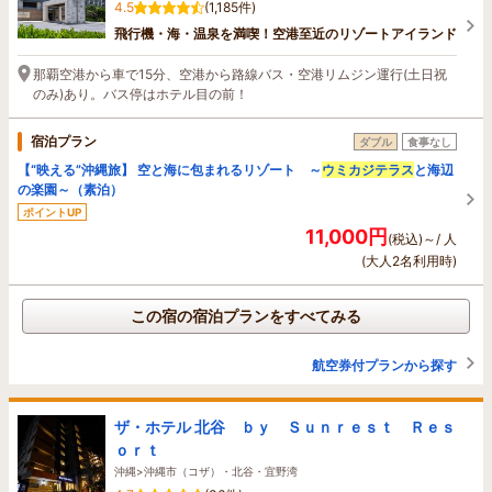
4.5
(1,185件)
飛行機・海・温泉を満喫！空港至近のリゾートアイランド
那覇空港から車で15分、空港から路線バス・空港リムジン運行(土日祝
のみ)あり。バス停はホテル目の前！
宿泊プラン
ダブル
食事なし
【“映える”沖縄旅】 空と海に包まれるリゾート ～
ウミカジテラス
と海辺
の楽園～（素泊）
ポイントUP
11,000円
(税込)～/ 人
(大人2名利用時)
この宿の宿泊プランをすべてみる
航空券付プランから探す
ザ・ホテル 北谷 ｂｙ Ｓｕｎｒｅｓｔ Ｒｅｓ
ｏｒｔ
沖縄>沖縄市（コザ）・北谷・宜野湾