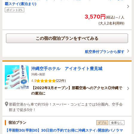
覇ステイ(素泊まり)
ポイント2%
3,570円
(税込)～/ 人
(大人2名利用時)
この宿の宿泊プランをすべてみる
航空券付プランから探す
沖縄空手ホテル アイオライト豊見城
沖縄>南部
4.9
(22件)
【2022年3月オープン】那覇空港へのアクセス◎沖縄で
の連泊に
那覇空港から車で約15分！スーパー・コンビニまでは5分圏内。空手会
館まで徒歩5分！
宿泊プラン
ダブル
食事なし
【早期割30/早割30】30日前の予約でお得に沖縄ステイ♪開放的パノラマ