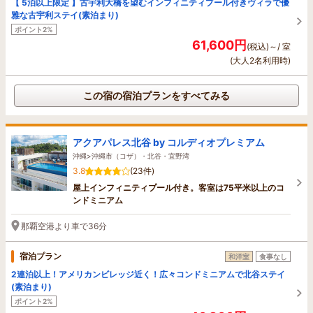
【 5泊以上限定 】古宇利大橋を望むインフィニティプール付きヴィラで優
雅な古宇利ステイ(素泊まり)
ポイント2%
61,600円
(税込)～/ 室
(大人2名利用時)
この宿の宿泊プランをすべてみる
アクアパレス北谷 by コルディオプレミアム
沖縄>沖縄市（コザ）・北谷・宜野湾
3.8
(23件)
屋上インフィニティプール付き。客室は75平米以上のコ
ンドミニアム
那覇空港より車で36分
宿泊プラン
和洋室
食事なし
2連泊以上！アメリカンビレッジ近く！広々コンドミニアムで北谷ステイ
(素泊まり)
ポイント2%