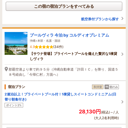
この宿の宿泊プランをすべてみる
航空券付プランから探す
プールヴィラ 今泊 by コルディオプレミアム
沖縄>本部・名護・国頭
4.9
(34件)
【サウナ登場】プライベートプールを備えた贅沢な1棟貸
しヴィラ
那覇空港より車で約９５分（沖縄自動車道「許田ＩＣ」を降り、国道５
８号経由し「今帰仁村」方面へ）
宿泊プラン
和洋室
朝のみ
2連泊以上！プライベートプール付！1棟貸しスイートコンドミニアム(日
替り朝食付き)
ポイント2%
28,130円
(税込)～/ 人
(大人2名利用時)