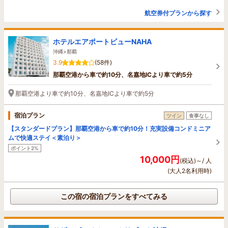
航空券付プランから探す
ホテルエアポートビューNAHA
沖縄>那覇
3.9
(58件)
那覇空港から車で約10分、名嘉地ICより車で約5分
那覇空港より車で約10分、名嘉地ICより車で約5分
宿泊プラン
ツイン
食事なし
【スタンダードプラン】那覇空港から車で約10分！充実設備コンドミニア
ムで快適ステイ＜素泊り＞
ポイント2%
10,000円
(税込)～/ 人
(大人2名利用時)
この宿の宿泊プランをすべてみる