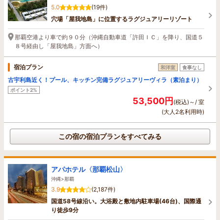
5.0
(19件)
穴場「屋我地島」に位置するラグジュアリーリゾート
那覇空港より車で約９０分（沖縄自動車道「許田ＩＣ」を降り、国道５
８号経由し「屋我地島」方面へ）
宿泊プラン
和洋室
食事なし
古宇利島近く！プール、キッチン完備ラグジュアリーヴィラ（素泊まり）
ポイント2%
53,500円
(税込)～/ 室
(大人2名利用時)
この宿の宿泊プランをすべてみる
アパホテル〈那覇松山〉
沖縄>那覇
3.9
(2,187件)
国道58号線沿い。大浴殿と敷地内駐車場(46台)、国際通
り徒歩9分