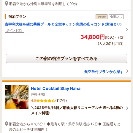
那覇空港から沖縄自動車道を利用して90分
宿泊プラン
その他
食事なし
古宇利大橋を望む共用プールと全室キッチン完備の広々コンド(素泊まり)
ポイント2%
34,800円
(税込)～/ 室
(大人2名利用時)
この宿の宿泊プランをすべてみる
航空券付プランから探す
Hotel Cocktail Stay Naha
沖縄>那覇
4.5
(117件)
＼2025年6月6日／朝食大幅リニューアル★選べる4種の
メイン料理♪
那覇空港から車で6分！◆最寄り駅：県庁前駅 徒歩12分◆ 国際通りと
波の上ビーチ徒歩圏内！