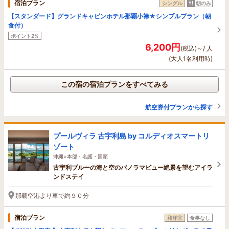
宿泊プラン
シングル
朝のみ
【スタンダード】グランドキャビンホテル那覇小禄★シンプルプラン（朝
食付）
ポイント2%
6,200円
(税込)～/ 人
(大人1名利用時)
この宿の宿泊プランをすべてみる
航空券付プランから探す
プールヴィラ 古宇利島 by コルディオスマートリ
ゾート
沖縄>本部・名護・国頭
古宇利ブルーの海と空のパノラマビュー絶景を望むアイラ
ンドステイ
那覇空港より車で約９０分
宿泊プラン
和洋室
食事なし