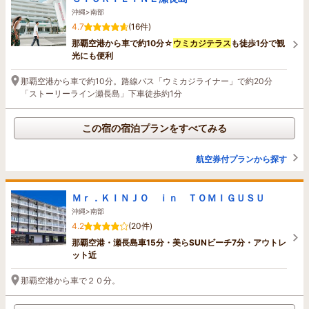
沖縄>南部
4.7
(16件)
那覇空港から車で約10分☆
ウミカジテラス
も徒歩1分で観
光にも便利
那覇空港から車で約10分。路線バス「ウミカジライナー」で約20分
「ストーリーライン瀬長島」下車徒歩約1分
この宿の宿泊プランをすべてみる
航空券付プランから探す
Ｍｒ．ＫＩＮＪＯ ｉｎ ＴＯＭＩＧＵＳＵ
沖縄>南部
4.2
(20件)
那覇空港・瀬長島車15分・美らSUNビーチ7分・アウトレ
ット近
那覇空港から車で２０分。