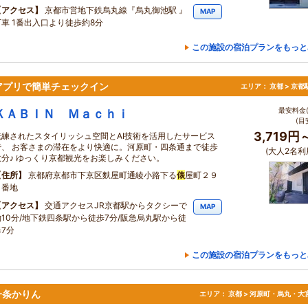
アクセス
京都市営地下鉄烏丸線『烏丸御池駅 』
MAP
下車 1番出入口より徒歩約8分
この施設の宿泊プランをもっと
アプリで簡単チェックイン
エリア：
京都 > 京
最安料金(
ＫＡＢＩＮ Ｍａｃｈｉ
(目
3,719円
洗練されたスタイリッシュ空間とAI技術を活用したサービス
で、 お客さまの滞在をより快適に。河原町・四条通まで徒歩
(大人2名利
数分♪ ゆっくり京都観光をお楽しみください。
住所
京都府京都市下京区麩屋町通綾小路下る
俵
屋町２９
８番地
アクセス
交通アクセスJR京都駅からタクシーで
MAP
約10分/地下鉄四条駅から徒歩7分/阪急烏丸駅から徒
歩7分
この施設の宿泊プランをもっと
一条かりん
エリア：
京都 > 河原町・烏丸・大