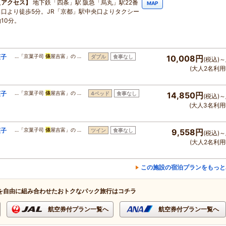
アクセス
地下鉄「四条」駅 阪急「烏丸」駅22番
MAP
出口より徒歩5分。JR「京都」駅中央口よりタクシー
10分。
菓子
…「京菓子司
俵
屋吉富」の …
ダブル
食事なし
10,008円
(税込)～
(大人2名利用
菓子
…「京菓子司
俵
屋吉富」の …
4ベッド
食事なし
14,850円
(税込)～
(大人3名利用
菓子
…「京菓子司
俵
屋吉富」の …
ツイン
食事なし
9,558円
(税込)～
(大人2名利用
この施設の宿泊プランをもっと
を自由に組み合わせたおトクなパック旅行はコチラ
航空券付プラン一覧へ
航空券付プラン一覧へ