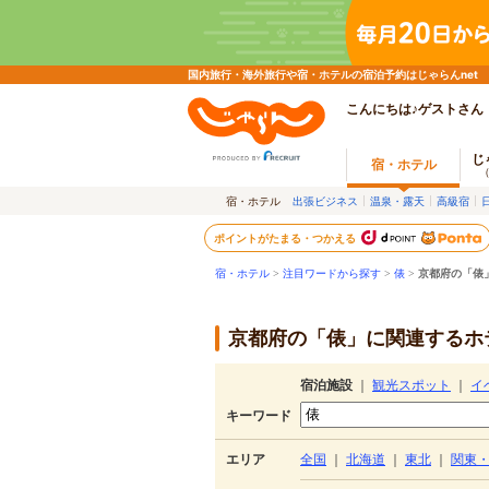
国内旅行・海外旅行や宿・ホテルの宿泊予約はじゃらんnet
こんにちは♪ゲストさん
じ
宿・ホテル
宿・ホテル
出張ビジネス
温泉・露天
高級宿
ポイントがたまる・つかえる
宿・ホテル
>
注目ワードから探す
>
俵
>
京都府の「俵
京都府の「俵」に関連するホテ
宿泊施設
｜
観光スポット
｜
イ
キーワード
エリア
全国
｜
北海道
｜
東北
｜
関東