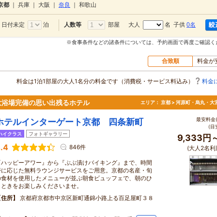
京都
｜
兵庫
｜
大阪
｜
奈良
｜
和歌山
日付未定
泊
部屋
大人
名 子供
0名
人数等
※食事条件などの諸条件については、予約画面で再度ご確認く
合致順
料金が
料金は1泊1部屋の大人1名分の料金です（消費税・サービス料込み）
料金
大浴場完備の思い出残るホテル
エリア：
京都 > 河原町・烏丸・大
最安料金(
ホテルインターゲート京都 四条新町
(目
ハイクラス
フォトギャラリー
9,333円
.4
846件
(大人2名利
『ハッピーアワー』から『ぶぶ漬けバイキング』まで、時間
帯に応じた無料ラウンジサービスをご用意。京都の名産・旬
の食材を使用したメニューが並ぶ朝食ビュッフェで、朝のひ
とときをお楽しみくださいませ。
住所
京都府京都市中京区新町通錦小路上る百足屋町３８
７