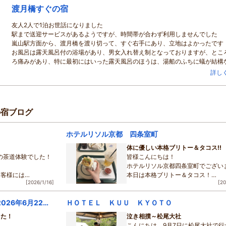
渡月橋すぐの宿
友人2人で1泊お世話になりました
駅まで送迎サービスがあるようですが、時間帯が合わず利用しませんでした
嵐山駅方面から、渡月橋を渡り切って、すぐ右手にあり、立地はよかったです
お風呂は露天風呂付の浴場があり、男女入れ替え制となっておりますが、とこ
ろ痛みがあり、特に最初にはいった露天風呂のほうは、湯船のふちに蟻が結構
っていて、さすがにすぐ出てきてしまいました(笑)そのためちょっと評価を下
詳し
いただきました
展望風呂もあり、そちらは渡月橋が見渡せ、温泉もお肌がつるつるして湯温も
で、そちらばかりはいっていました
ただ、後から増築したためか、行くまでの道順が少々複雑でした
の宿ブログ
洗い場や脱衣所が狭いので、私たちは混雑してない日程で宿泊したので大丈夫
が、満室だと厳しいかもしれません
ホテルリソル京都 四条室町
ウエルカムサービスに、お茶とわらび餅をいただいたのですが、そのわらび餅
っとしてとてもおいしく、聞けばすぐ隣の店舗で販売してるとの事で、お土産
体に優しい本格ブリトー＆タコス!!
しました
目の茶道体験でした！
皆様こんにちは！
食事は朝、夕とてもおいしく、完食しました
ホテルリソル京都四条室町でござい
夕食後に
俵
型のおにぎり（鮭、ヒジキのまぶしたもの）を用意してくれて、そ
お客様には
本日は本格ブリトー＆タコス！
いしかったです
[2026/1/16]
[20
楽しみいただけとて
「SIESTA（シエスタ）」さんをご
全体的に、建物が古いので、お部屋のにおいとかちょっと気になるところもあ
す
が、立地とサービスを考えると、料金はリーズナブルで総体的に満足できるお
コンフォートホテルERA京都堀川五条(2026年6月22日リニューアル)
ＨＯＴＥＬ ＫＵＵ ＫＹＯＴＯ
あと一つ、浴衣より作務衣だとよかったなと思いました
抹茶は格別で貴重な
でも、浴衣はもう１着ずつ後から持ってきてくれたり、バスタオルも２枚ずつ
した！
泣き相撲～松尾大社
阪急 京都河原町駅11番出口から徒
れてたりと、細かいサービスは感じられるので、ありがたかったです
こんにちは、9月7日に松尾大社で行