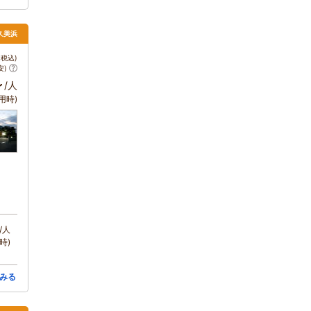
・久美浜
税込)
安)
～
/人
用時)
/人
時)
みる