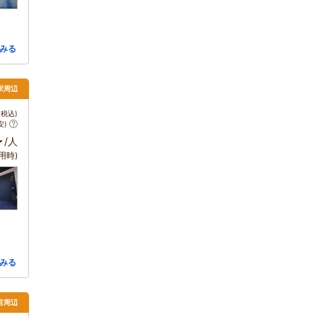
みる
都駅周辺
税込)
安)
～
/人
用時)
みる
宮周辺