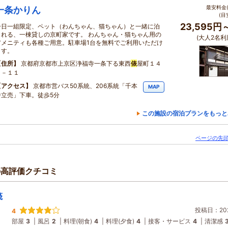
最安料金(
一条かりん
(目
23,595円
一日一組限定、ペット（わんちゃん、猫ちゃん）と一緒に泊
まれる、一棟貸しの京町家です。 わんちゃん・猫ちゃん用の
(大人2名利
アメニティも各種ご用意。駐車場1台を無料でご利用いただけ
ます。
住所
京都府京都市上京区浄福寺一条下る東西
俵
屋町１４
７－１１
アクセス
京都市営バス50系統、206系統「千本
MAP
中立売」下車。徒歩5分
この施設の宿泊プランをもっと
ページの先頭
の高評価クチコミ
筏
投稿日：202
4
部屋
3
風呂
2
料理(朝食)
4
料理(夕食)
4
接客・サービス
4
清潔感