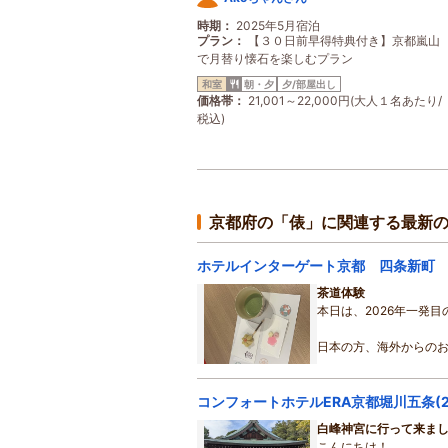
時期
2025年5月宿泊
プラン
【３０日前早得特典付き】京都嵐山
で月替り懐石を楽しむプラン
和室
朝・夕
夕/部屋出し
価格帯
21,001～22,000円(大人１名あたり/
税込)
京都府の「俵」に関連する最新
ホテルインターゲート京都 四条新町
茶道体験
本日は、2026年一発
日本の方、海外からの
赤ちゃんもご一緒にお
も嬉しいです☆
やはり自分で点てるお
白峰神宮に行って来ま
体験ですね♪
こんにちは！