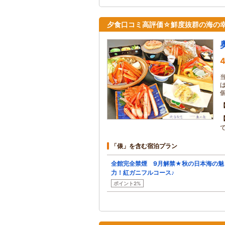
夕食口コミ高評価☆鮮度抜群の海の
4
「俵」を含む宿泊プラン
全館完全禁煙 9月解禁★秋の日本海の魅
力！紅ガニフルコース♪
ポイント2%