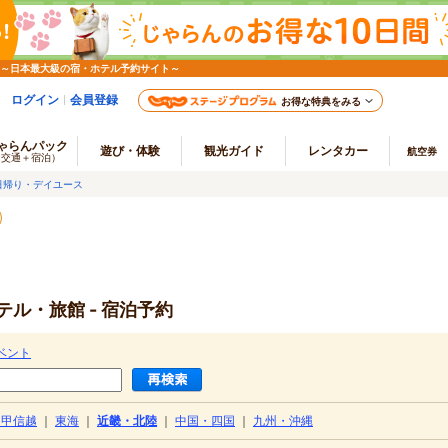
 ～日本最大級の宿・ホテル予約サイト～
ログイン
会員登録
お得な特典をみる
ゃらんパック
遊び・体験
観光ガイド
レンタカー
航空券
（交通＋宿泊）
日帰り・デイユース
」
ル・旅館 - 宿泊予約
ベント
・甲信越
｜
東海
｜
近畿・北陸
｜
中国・四国
｜
九州・沖縄