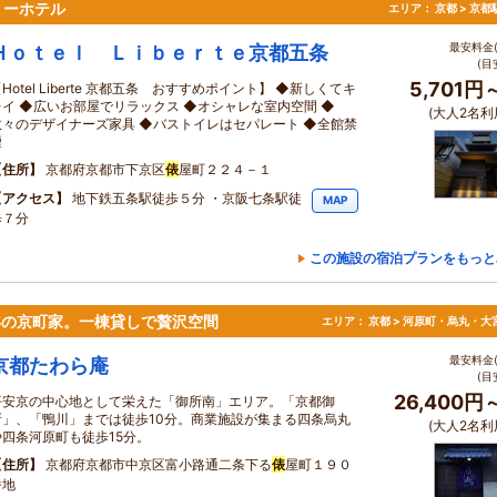
リーホテル
エリア：
京都 > 京
最安料金(
Ｈｏｔｅｌ Ｌｉｂｅｒｔｅ京都五条
(目
5,701円
Hotel Liberte 京都五条 おすすめポイント】 ◆新しくてキ
レイ ◆広いお部屋でリラックス ◆オシャレな室内空間 ◆
(大人2名利
数々のデザイナーズ家具 ◆バストイレはセパレート ◆全館禁
煙
住所
京都府京都市下京区
俵
屋町２２４－１
アクセス
地下鉄五条駅徒歩５分 ・京阪七条駅徒
MAP
歩７分
この施設の宿泊プランをもっと
年の京町家。一棟貸しで贅沢空間
エリア：
京都 > 河原町・烏丸・大
最安料金(
京都たわら庵
(目
26,400円
平安京の中心地として栄えた「御所南」エリア。「京都御
所」、「鴨川」までは徒歩10分。商業施設が集まる四条烏丸
(大人2名利
や四条河原町も徒歩15分。
住所
京都府京都市中京区富小路通二条下る
俵
屋町１９０
番地