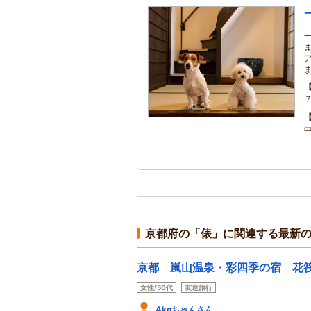
京都府の「俵」に関連する最新
京都 嵐山温泉・彩四季の宿 花
女性/50代
友達旅行
Akoちゃんさん