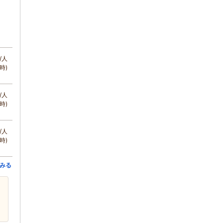
/人
時)
/人
時)
/人
時)
みる