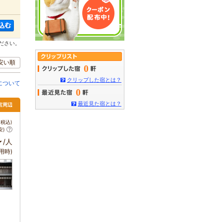
ださい。
安い順
0
クリップした宿とは？
について
0
最近見た宿とは？
宮周辺
税込)
安)
～
/人
用時)