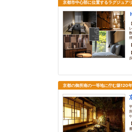
京都市中心部に位置するラグジュア
【
京都の御所南の一等地に佇む築120