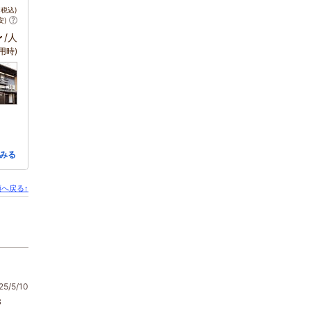
税込)
安)
～
/人
用時)
みる
へ戻る↑
5/5/10
3