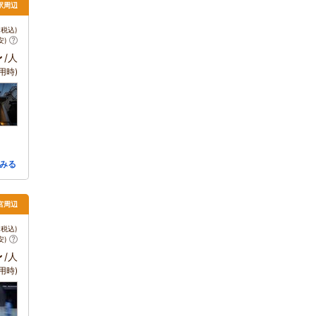
都駅周辺
税込)
安)
～
/人
用時)
みる
宮周辺
税込)
安)
～
/人
用時)