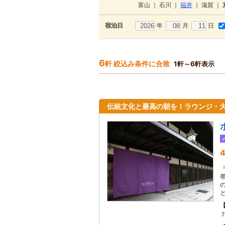
富山
｜
石川
｜
福井
｜
滋賀
｜
年
月
日
宿泊日
6
軒 絞込み条件に合致
1軒～6軒表示
伝統文化と最高の朝を！ラウンジ・
4