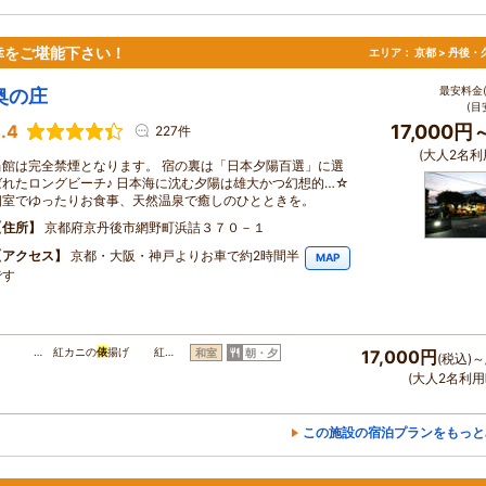
幸をご堪能下さい！
エリア：
京都 > 丹後
最安料金(
奥の庄
(目
.4
17,000円
227件
(大人2名利
当館は完全禁煙となります。 宿の裏は「日本夕陽百選」に選
ばれたロングビーチ♪ 日本海に沈む夕陽は雄大かつ幻想的…☆
個室でゆったりお食事、天然温泉で癒しのひとときを。
住所
京都府京丹後市網野町浜詰３７０－１
アクセス
京都・大阪・神戸よりお車で約2時間半
MAP
です
… 紅カニの
俵
揚げ 紅…
和室
朝・夕
17,000円
(税込)～
(大人2名利用
この施設の宿泊プランをもっと