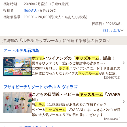
ービスがあるのがとても良いです！
宿泊時期
2026年2月宿泊 (子連れ旅行)
夜の時間には、泡盛までありました！
投稿者
あめさん
(女性/30代)
部屋のシャンプーやドライヤーはリファなので
宿泊価格帯
19,001～20,000円(大人１名あたり/税込)
そちらも嬉しいポイントでした！
また沖縄に来る際は利用したい
ホテル
です！
（投稿日：2026/3/5）
詳しくみる
沖縄県の
「ホテル キッズルーム」
に関連する最新の宿ブログ
アートホテル石垣島
ホテル
ハワイアンズの「
キッズルーム
」誕生！
夏休みやファミリー旅行をご検討中の皆さまへ♪
2026年7月11日、
ホテル
ハワイアンズに、お子さま連れの
ご家族にぴったりな3タイプの
キッズルーム
が新たに誕生
[2026/7/29]
しました！
フサキビーチリゾート ホテル ＆ ヴィラズ
ハワイをテーマにした遊び心あふれる空間
こどもの日間近・ベビー＆
キッズルーム
「AYAPA
NI」
当
ホテル
には託児施設があるのをご存知ですか？
ベビー＆
キッズルーム
「AYAPANI」は、大きなバケツが目
印の大人気プールエリアの目の前にございます。
[2026/4/30]
満6ヵ月～小学校入学前までのお子様を対象に、30分から