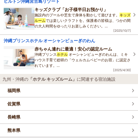
ヒルトン沖縄宮古島リゾート
最長
キッズクラブ「お子様半日お預かり」
施設内のプールや芝生で身体を動かして遊びます。
キッズ
ルーム
では楽しいクラフトを。保護者の皆様は、つかの間
の大人時間をゆったりお楽しみください。
[2025/10/7]
プランの詳細は、
ホテル
公式ホームページをご確認くださ
い。
沖縄プリンスホテル オーシャンビューぎのわん
赤ちゃん連れに最適！安心の認定ルーム
沖縄プリンス
ホテル
オーシャンビューぎのわんは、ミキ
ハウス子育て総研の「ウェルカムベビーのお宿」に認定さ
れています。
[2025/4/30]
赤ちゃんや小さなお子さま連れのご家族が安心して滞在で
九州・沖縄の
「ホテル キッズルーム」
に関連する宿泊施設
きるよう、さまざまな設備とサ
福岡県
佐賀県
長崎県
熊本県