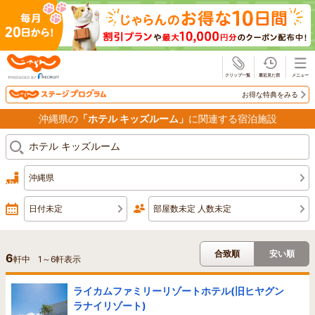
じゃらん
お得な特典をみる
沖縄県の
「ホテル キッズルーム」
に関連する宿泊施設
沖縄県
日付未定
部屋数未定 人数未定
合致順
安い順
6
軒中
1
～
6
軒表示
ライカムファミリーリゾートホテル(旧ヒヤグン
ラナイリゾート)