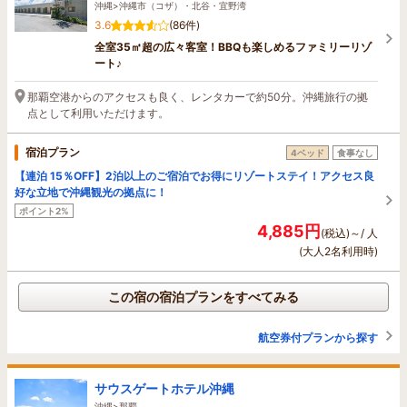
沖縄>沖縄市（コザ）・北谷・宜野湾
3.6
(86件)
全室35㎡超の広々客室！BBQも楽しめるファミリーリゾ
ート♪
那覇空港からのアクセスも良く、レンタカーで約50分。沖縄旅行の拠
点として利用いただけます。
宿泊プラン
4ベッド
食事なし
【連泊 15％OFF】2泊以上のご宿泊でお得にリゾートステイ！アクセス良
好な立地で沖縄観光の拠点に！
ポイント2%
4,885円
(税込)～/ 人
(大人2名利用時)
この宿の宿泊プランをすべてみる
航空券付プランから探す
サウスゲートホテル沖縄
沖縄>那覇