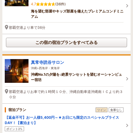
4.7
(36件)
海を望む部屋やキッズ部屋を備えたプレミアムコンドミニ
アム
那覇空港より車で36分
この宿の宿泊プランをすべてみる
真常寺読谷サロン
沖縄>西海岸・東海岸
沖縄No.1の夕陽を♪絶景サンセットを望むオーシャンビュ
ー宿坊
那覇空港よりお車で約１時間１０分、沖縄自動車道沖縄南ＩＣより約３
０分
宿泊プラン
ツイン
食事なし
【返金不可】お一人様5,400円～★お日にち限定のスペシャルプライス
DAY！【素泊まり】
ポイント2%