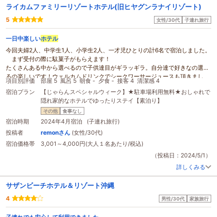
ライカムファミリーリゾートホテル(旧ヒヤグンラナイリゾート)
5
女性/30代
子連れ旅行
一日中楽しい
ホテル
今回夫婦2人、中学生1人、小学生2人、一才児ひとりの計6名で宿泊しました。
まず受付の際に駄菓子がもらえます！
たくさんある中から選べるので子供達目がギラッギラ。自分達で好きなの選べ
るの楽しいです！ウェルカムドリンクでシークワーサージュースも頂きまし
項目別評価
部屋 5
風呂 5
朝食 -
夕食 -
接客 4
清潔感 4
た！コーヒーや梅酒もありました！
宿泊プラン
【じゃらんスペシャルウィーク】★駐車場利用無料★おしゃれで
お部屋に行き、ドアを開けるとすぐ傾斜が急な階段登場。荷物持ってやっと
隠れ家的なホテルでゆったりステイ【素泊り】
こさお部屋に到着すると…頑張った甲斐あります、めっちゃ広くて素敵なお部
屋に憧れの螺旋階段がお出迎え！笑 想像以上に広いです。
その他
食事なし
さっそく子供達はかくれんぼ開始！
宿泊時期
2024年4月宿泊 (子連れ旅行)
その後エントランスの
キッズルーム
へ！
投稿者
remonさん
(女性/30代)
ここも広ーい、おもちゃ大量！
宿泊価格帯
3,001～4,000円(大人１名あたり/税込)
その横に卓球台！一才児を野放しにして横目で見ながら本気で卓球できちゃい
ます！笑
（投稿日：2024/5/1）
そこに洗濯機、乾燥機がありました！
詳しくみる
大家族で帰宅後の洗濯は大変なので助かります。
お部屋に戻って広いバルコニーでBBQ
サザンビーチホテル＆リゾート沖縄
外じゃないので子供が失踪する心配もなく安心！笑
いっぱい汗かいたらお風呂へ。浴室にシャワーが二つあり、渋滞を防げて良
4
男性/30代
家族旅行
き！
外には五右衛門が茹でられたのより（知らんけど）だいぶ大きめの五右衛門風