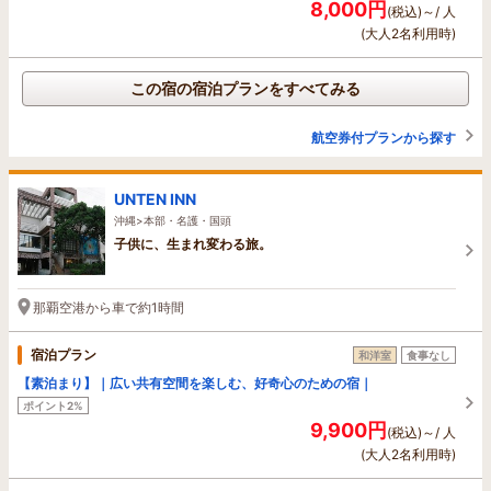
8,000円
(税込)～/ 人
(大人2名利用時)
この宿の宿泊プランをすべてみる
航空券付プランから探す
UNTEN INN
沖縄>本部・名護・国頭
子供に、生まれ変わる旅。
那覇空港から車で約1時間
宿泊プラン
和洋室
食事なし
【素泊まり】｜広い共有空間を楽しむ、好奇心のための宿｜
ポイント2%
9,900円
(税込)～/ 人
(大人2名利用時)