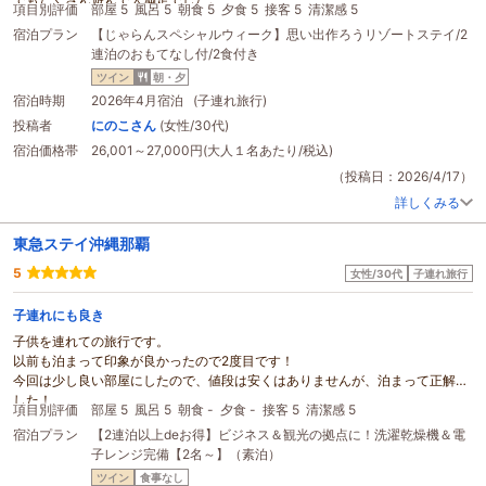
項目別評価
部屋 5
風呂 5
朝食 5
夕食 5
接客 5
清潔感 5
朝夕は連日、
ホテル
のブッフェを頂きましたが、前日と違うメニューもあっ
宿泊プラン
【じゃらんスペシャルウィーク】思い出作ろうリゾートステイ/2
て、連日利用でもワクワクしながら食べられました。どれを食べても美味しか
連泊のおもてなし付/2食付き
ったです！
宿泊する時はいつもですが、スタッフの皆さんの対応がとても丁寧で、何ひと
ツイン
朝・夕
つ不満に思う点はありませんでした。なかなか子連れ旅行は大変ですが、また
宿泊時期
2026年4月宿泊 (子連れ旅行)
来たい！と思える
ホテル
です。また来年、利用させていただきます！楽しい思
投稿者
にのこさん
(女性/30代)
い出をありがとうございました。
宿泊価格帯
26,001～27,000円(大人１名あたり/税込)
（投稿日：2026/4/17）
詳しくみる
東急ステイ沖縄那覇
5
女性/30代
子連れ旅行
子連れにも良き
子供を連れての旅行です。
以前も泊まって印象が良かったので2度目です！
今回は少し良い部屋にしたので、値段は安くはありませんが、泊まって正解で
した！
項目別評価
部屋 5
風呂 5
朝食 -
夕食 -
接客 5
清潔感 5
部屋が広い分、子供たちはテンションが上がり
宿泊プラン
【2連泊以上deお得】ビジネス＆観光の拠点に！洗濯乾燥機＆電
部屋でも楽しんでいました！そして
キッズルーム
が新しくできたのでそちらで
子レンジ完備【2名～】（素泊）
も楽しみました。
何よりアメニティが自分で必要なものを、必要なだけ取れるのや、ドリンクサ
ツイン
食事なし