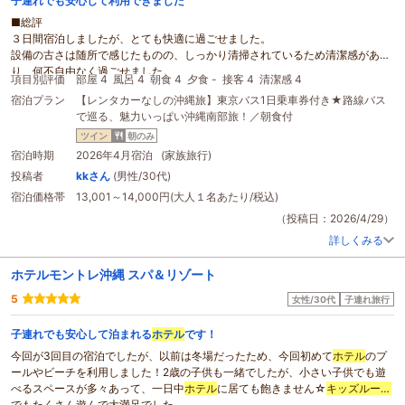
子連れでも安心して利用できました
呂が！
■総評
子供4人で入れました！側に椅子やテーブルもあり、子供達を眺めながらビー
３日間宿泊しましたが、とても快適に過ごせました。
ルが飲めました。笑
設備の古さは随所で感じたものの、しっかり清掃されているため清潔感があ
一階のベッドルームのテレビはNetflixが見れるので子供達は寝る前に映画鑑
り、何不自由なく過ごせました。
賞会ができました^_^
項目別評価
部屋 4
風呂 4
朝食 4
夕食 -
接客 4
清潔感 4
また、宿泊したタイミングが雨天のため屋外プールは利用できませんでした
2階のベッドルームにもトイレやテレビ、冷蔵庫があり、子供達を寝かした
宿泊プラン
【レンタカーなしの沖縄旅】東京バス1日乗車券付き★路線バス
が、屋内プールや
キッズルーム
など子供を遊ばせるのに十分な設備が整ってい
後は夫婦は2階でゆっくり晩酌できました。
で巡る、魅力いっぱい沖縄南部旅！／朝食付
ると思います。
朝も子供達は遊ぶのに大忙し。おかげで起こされずにチェックアウトギリギ
■良かった点
ツイン
朝のみ
リまで爆睡できました。笑
デラックス・オーシャン・グランデルームに宿泊したため、風呂トイレが別だ
宿泊時期
2026年4月宿泊 (家族旅行)
こんだけ満喫して、コスパ良すぎます。
った点や、何よりベランダからのオーシャンビューが非日常を感じさせてくれ
投稿者
kkさん
(男性/30代)
ただ1点、子供達が帰りたがらず、住み着こうとされたのが大変でした。笑
ました。恩納村エリアの
ホテル
と比べてもリーズナブルな価格で宿泊できたた
また来ようねと言って乗り切りました。
宿泊価格帯
13,001～14,000円(大人１名あたり/税込)
め、非常にコスパの高い
ホテル
だと思います。
シャンプーバーが復活してくれたら更に嬉しいですね^_^
■気になった点
（投稿日：2026/4/29）
３泊したため朝食メニューが代わり映えしない点が気になりました。食事の質
詳しくみる
は高いため、レパートリーが充実するとより良いと思いました。
ホテルモントレ沖縄 スパ＆リゾート
5
女性/30代
子連れ旅行
子連れでも安心して泊まれる
ホテル
です！
今回が3回目の宿泊でしたが、以前は冬場だったため、今回初めて
ホテル
のプ
ールやビーチを利用しました！2歳の子供も一緒でしたが、小さい子供でも遊
べるスペースが多々あって、一日中
ホテル
に居ても飽きません☆
キッズルーム
でもたくさん遊んで大満足でした。