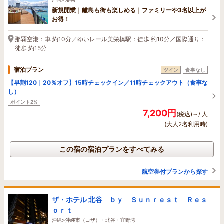
新規開業｜離島も街も楽しめる｜ファミリーや3名以上が
お得！
那覇空港：車 約10分／ゆいレール美栄橋駅：徒歩 約10分／国際通り：
徒歩 約15分
宿泊プラン
ツイン
食事なし
【早割120｜20％オフ】15時チェックイン／11時チェックアウト（食事な
し）
ポイント2%
7,200円
(税込)～/ 人
(大人2名利用時)
この宿の宿泊プランをすべてみる
航空券付プランから探す
ザ・ホテル 北谷 ｂｙ Ｓｕｎｒｅｓｔ Ｒｅｓ
ｏｒｔ
沖縄>沖縄市（コザ）・北谷・宜野湾