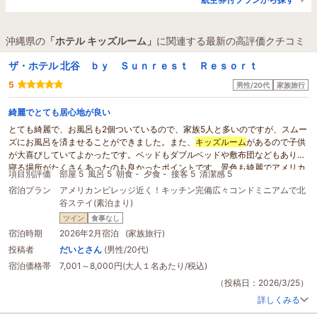
沖縄県の
「ホテル キッズルーム」
に関連する最新の高評価クチコミ
ザ・ホテル 北谷 ｂｙ Ｓｕｎｒｅｓｔ Ｒｅｓｏｒｔ
5
男性/20代
家族旅行
綺麗でとても居心地が良い
とても綺麗で、お風呂も2個ついているので、家族5人と多いのですが、スムー
ズにお風呂を済ませることができました。また、
キッズルーム
があるので子供
が大喜びしていてよかったです。ベッドもダブルベッドや敷布団などもあり、
寝る場所がたくさんあったのも良かったポイントです。景色も綺麗でアメリカ
項目別評価
部屋 5
風呂 5
朝食 -
夕食 -
接客 5
清潔感 5
ンビレッジの花火を
ホテル
から見ることができました！
宿泊プラン
アメリカンビレッジ近く！キッチン完備広々コンドミニアムで北
谷ステイ(素泊まり)
ツイン
食事なし
宿泊時期
2026年2月宿泊 (家族旅行)
投稿者
だいとさん
(男性/20代)
宿泊価格帯
7,001～8,000円(大人１名あたり/税込)
（投稿日：2026/3/25）
詳しくみる