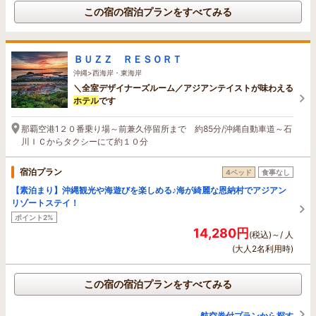
この宿の宿泊プランをすべてみる
ＢＵＺＺ ＲＥＳＯＲＴ
沖縄>西海岸・東海岸
＼全室デザイナーズルーム／アジアンテイストが味わえる
ホテル
です
那覇空港1２０番乗り場～前兼久停留所まで 約85分/沖縄自動車道～石
川ＩＣからタクシーにて約１０分
宿泊プラン
4ベッド
食事なし
【素泊まり】沖縄観光や海遊びを楽しめる♪海が綺麗な恩納村でアジアン
リゾートステイ！
ポイント2%
14,280円
(税込)～/ 人
(大人2名利用時)
この宿の宿泊プランをすべてみる
航空券付プランから探す