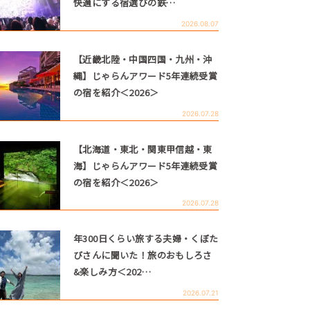
快適にする宿選びの鉄…
2026.08.07
【近畿北陸・中国四国・九州・沖
縄】じゃらんアワード5年連続受賞
の宿を紹介＜2026＞
2026.07.28
【北海道・東北・関東甲信越・東
海】じゃらんアワード5年連続受賞
の宿を紹介＜2026＞
2026.07.28
年300日くらい旅する夫婦・くぼた
びさんに聞いた！旅のおもしろさ
&楽しみ方＜202…
2026.07.21