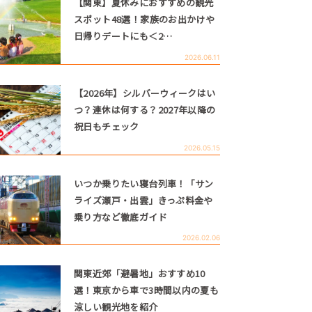
【関東】夏休みにおすすめの観光
スポット48選！家族のお出かけや
日帰りデートにも＜2…
2026.06.11
【2026年】シルバーウィークはい
つ？連休は何する？2027年以降の
祝日もチェック
2026.05.15
いつか乗りたい寝台列車！「サン
ライズ瀬戸・出雲」きっぷ料金や
乗り方など徹底ガイド
2026.02.06
関東近郊「避暑地」おすすめ10
選！東京から車で3時間以内の夏も
涼しい観光地を紹介