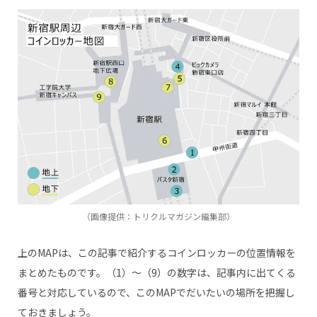
（3）「Suica のペンギン」ブロンズ像近く【改札外2F】
●新宿駅東口近くのコインロッカー
（4）ルミネエスト新宿近く【改札外1F】
（5）東改札を出て右手すぐ【改札外B1F】
（6）JR新宿駅5・6番線に続く通路【改札内B1F】
（7）中央東改札を出てすぐ【改札外B1F】
●新宿駅西口近くのコインロッカー
（8）新宿西口地下広場 交番裏【改札外B1F】
（9）新宿西口地下広場 イベントコーナー横【改札外B1F】
●新宿駅のコインロッカーが満室だった場合の対処法
（画像提供：トリクルマガジン編集部）
上のMAPは、この記事で紹介するコインロッカーの位置情報を
まとめたものです。（1）～（9）の数字は、記事内に出てくる
番号と対応しているので、このMAPでだいたいの場所を把握し
ておきましょう。