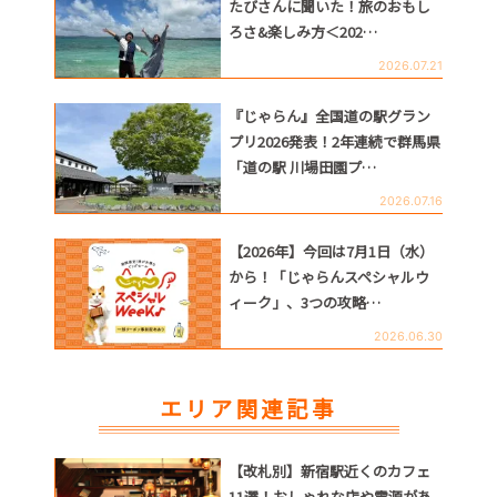
たびさんに聞いた！旅のおもし
ろさ&楽しみ方＜202…
2026.07.21
『じゃらん』全国道の駅グラン
プリ2026発表！2年連続で群馬県
「道の駅 川場田園プ…
2026.07.16
【2026年】今回は7月1日（水）
から！「じゃらんスペシャルウ
ィーク」、3つの攻略…
2026.06.30
エリア関連記事
【改札別】新宿駅近くのカフェ
11選！おしゃれな店や電源があ