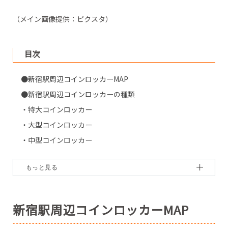
（メイン画像提供：ピクスタ）
目次
●新宿駅周辺コインロッカーMAP
●新宿駅周辺コインロッカーの種類
・特大コインロッカー
・大型コインロッカー
・中型コインロッカー
・小型コインロッカー
・極小コインロッカー
●新宿駅南口・東南口近くのコインロッカー
（1）新宿観光案内所の裏【改札外1F】
新宿駅周辺コインロッカーMAP
（2）「LUMINE 0」直通エレベーターホール内【改札外2F】