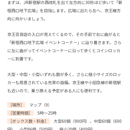
まずは、JR新宿駅の西改札を出て左方向に30秒ほど歩いて「新
宿西口地下広場」を目指します。広場に出たら左へ、京王線方
向に向かいましょう。
京王百貨店の入口が見えてくるので、その手前で右に曲がると
「新宿西口地下広場 イベントコーナー」に辿り着きます。さら
に左に曲がってイベントコーナーに沿って歩くとコインロッカ
ーに到着です。
大型・中型・小型いずれも数が多く、さらに極小サイズのロッ
カーも用意されている充実の設備。京王線や小田急線の新宿駅
も近いので、乗り換える予定がある人にも便利です。
［場所］
マップ（9）
［営業時間］
5時～25時
［ボックス数・料金］
大型60個（900円）、中型60個（600
円）、小型86個（500円）、極小20個（400円）