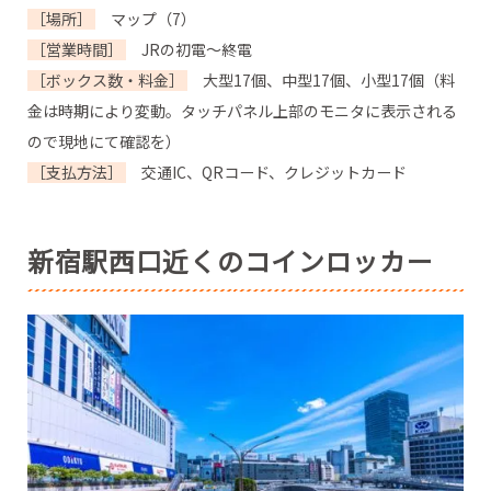
［場所］
マップ（7）
［営業時間］
JRの初電～終電
［ボックス数・料金］
大型17個、中型17個、小型17個（料
金は時期により変動。タッチパネル上部のモニタに表示される
ので現地にて確認を）
［支払方法］
交通IC、QRコード、クレジットカード
新宿駅西口近くのコインロッカー