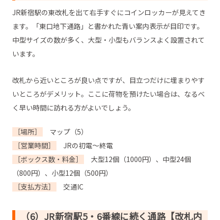
JR新宿駅の東改札を出て右手すぐにコインロッカーが見えてき
ます。「東口地下通路」と書かれた青い案内表示が目印です。
中型サイズの数が多く、大型・小型もバランスよく設置されて
います。
改札から近いところが良い点ですが、目立つだけに埋まりやす
いところがデメリット。ここに荷物を預けたい場合は、なるべ
く早い時間に訪れる方がよいでしょう。
［場所］
マップ（5）
［営業時間］
JRの初電～終電
［ボックス数・料金］
大型12個（1000円）、中型24個
（800円）、小型12個（500円）
［支払方法］
交通IC
（6）JR新宿駅5・6番線に続く通路【改札内