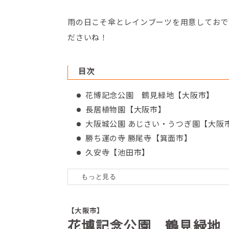
雨の日こそ傘とレインブーツを用意しておで
ださいね！
目次
花博記念公園 鶴見緑地【大阪市】
長居植物園【大阪市】
大阪城公園 あじさい・うつぎ園【大阪
勝ち運の寺 勝尾寺【箕面市】
久安寺【池田市】
山田池公園【枚方市】
大阪府民の森 ぬかた園地【東大阪市】
長野公園（奥河内あじさい公園）【河
蜻蛉池公園【岸和田市】
【大阪市】
花博記念公園 鶴見緑地