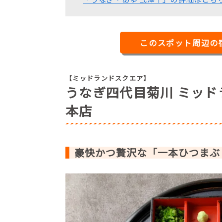
このスポット周辺の
【ミッドランドスクエア】
うなぎ四代目菊川 ミッ
本店
豪快かつ贅沢な「一本ひつまぶ