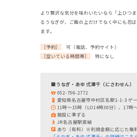
より贅沢な気分を味わいたいなら「上ひつま
るうなぎが、ご飯の上だけでなく中にも忍ば
ます。
［予約］
可（電話、予約サイト）
［空いている時間帯］
特になし
■うなぎ・あゆ 弍澤千（にさわせん）
052-756-2772
愛知県名古屋市中村区名駅1-1-3 ゲ
11時～15時（LO14時30分）、17時
施設に準ずる
JR名古屋駅直結
あり（有料）※利用金額に応じた無
「うなぎ・あゆ 弍澤千」の詳細はこち