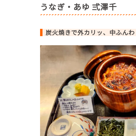
うなぎ・あゆ 弍澤千
まるや本店 JR名古屋駅店【名古屋う
和食 竜むら【名古屋クロスコートタワ
炭火焼きで外カリッ、中ふんわ