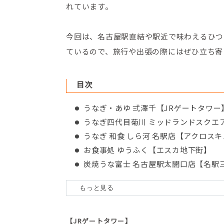
れています。
今回は、名古屋駅直結や駅近で味わえるひつ
ているので、旅行や出張の際にはぜひ立ち寄
目次
うなぎ・あゆ 弍澤千【JRゲートタワー
うなぎ四代目菊川 ミッドランドスクエ
うなぎ 和食 しら河 名駅店【アクロス
お食事処 ゆうふく【エスカ地下街】
炭焼うな富士 名古屋駅太閤口店【名駅
東京竹葉亭 名古屋店【JRセントラルタ
名古屋めし食堂 丸八 名古屋店【名古
ひつまぶし稲生 エスカ店【エスカ地下
ひつまぶし名古屋備長 大名古屋ビルヂ
【JRゲートタワー】