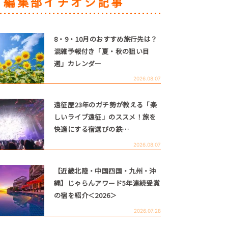
編集部イチオシ記事
8・9・10月のおすすめ旅行先は？
混雑予報付き「夏・秋の狙い目
週」カレンダー
2026.08.07
遠征歴23年のガチ勢が教える「楽
しいライブ遠征」のススメ！旅を
快適にする宿選びの鉄…
2026.08.07
【近畿北陸・中国四国・九州・沖
縄】じゃらんアワード5年連続受賞
の宿を紹介＜2026＞
2026.07.28