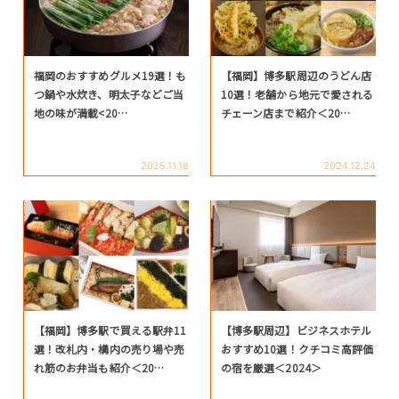
福岡のおすすめグルメ19選！も
【福岡】博多駅周辺のうどん店
つ鍋や水炊き、明太子などご当
10選！老舗から地元で愛される
地の味が満載<20…
チェーン店まで紹介＜20…
2025.11.18
2024.12.24
【福岡】博多駅で買える駅弁11
【博多駅周辺】ビジネスホテル
選！改札内・構内の売り場や売
おすすめ10選！クチコミ高評価
れ筋のお弁当も紹介＜20…
の宿を厳選＜2024＞