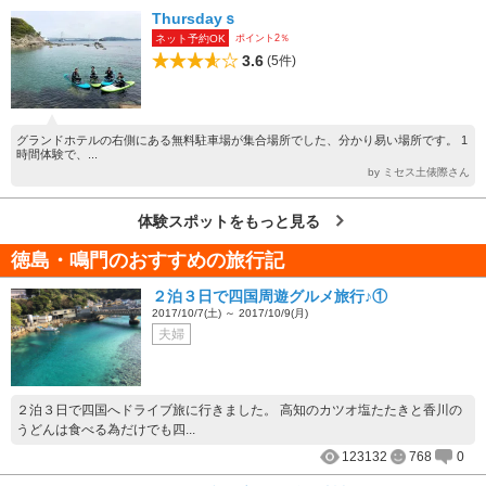
Thursdayｓ
ポイント2％
ネット予約OK
3.6
(5件)
グランドホテルの右側にある無料駐車場が集合場所でした、分かり易い場所です。 1
時間体験で、...
by ミセス土俵際さん
体験スポットをもっと見る
徳島・鳴門のおすすめの旅行記
２泊３日で四国周遊グルメ旅行♪①
2017/10/7(土) ～ 2017/10/9(月)
夫婦
２泊３日で四国へドライブ旅に行きました。 高知のカツオ塩たたきと香川の
うどんは食べる為だけでも四...
123132
768
0