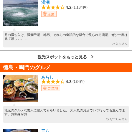
渦潮
4.2
(1,184件)
王道
月の満ち欠け、満潮干潮、地形、それらの奇跡的な融合で見られる渦潮。ぜひ一度は
見てほしい。 ...
by ともさん
観光スポットをもっと見る
徳島・鳴門のグルメ
あらし
4.3
(134件)
ご当地
地元のグルメな友人に教えてもらいました。 大人気のお店でいつ行っても混んでま
す。お刺身がお...
by なーらんさん
三八