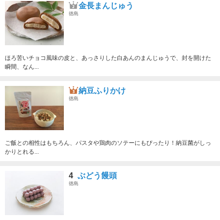
金長まんじゅう
徳島
ほろ苦いチョコ風味の皮と、あっさりした白あんのまんじゅうで、封を開けた
瞬間、なん...
納豆ふりかけ
徳島
ご飯との相性はもちろん、パスタや鶏肉のソテーにもぴったり！納豆菌がしっ
かりとれる...
4
ぶどう饅頭
徳島