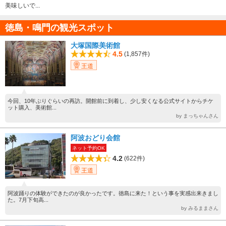
美味しいで...
徳島・鳴門の観光スポット
大塚国際美術館
4.5
(1,857件)
王道
今回、10年ぶりぐらいの再訪。開館前に到着し、少し安くなる公式サイトからチケ
ット購入、美術館...
by まっちゃんさん
阿波おどり会館
ネット予約OK
4.2
(622件)
王道
阿波踊りの体験ができたのが良かったです。徳島に来た！という事を実感出来きまし
た。7月下旬高...
by みるままさん