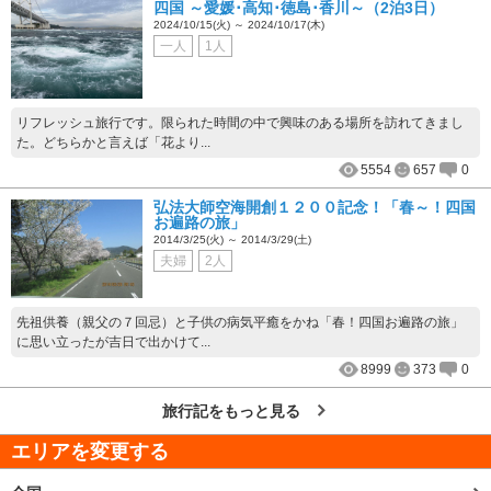
四国 ～愛媛･高知･徳島･香川～（2泊3日）
2024/10/15(火) ～ 2024/10/17(木)
一人
1人
リフレッシュ旅行です。限られた時間の中で興味のある場所を訪れてきまし
た。どちらかと言えば「花より...
5554
657
0
弘法大師空海開創１２００記念！「春～！四国
お遍路の旅」
2014/3/25(火) ～ 2014/3/29(土)
夫婦
2人
先祖供養（親父の７回忌）と子供の病気平癒をかね「春！四国お遍路の旅」
に思い立ったが吉日で出かけて...
8999
373
0
旅行記をもっと見る
エリアを変更する