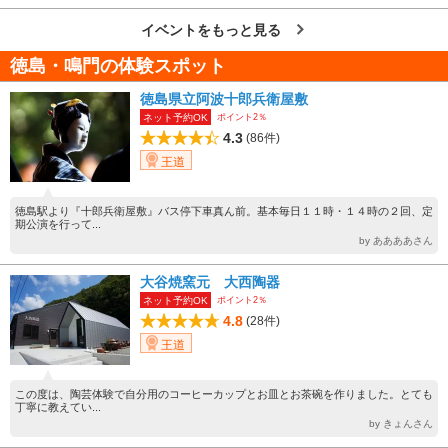
イベントをもっと見る
徳島・鳴門の体験スポット
徳島県立阿波十郎兵衛屋敷
ポイント2％
ネット予約OK
4.3
(86件)
王道
徳島駅より『十郎兵衛屋敷』バス停下車真ん前。基本毎日１１時・１４時の２回、定
期公演を行って...
by ああああさん
大谷焼窯元 大西陶器
ポイント2％
ネット予約OK
4.8
(28件)
王道
この度は、陶芸体験で自分用のコーヒーカップとお皿とお茶碗を作りました。とても
丁寧に教えてい...
by きょんさん