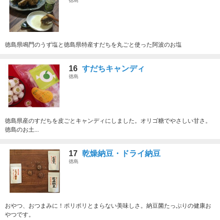
徳島
徳島県鳴門のうず塩と徳島県特産すだちを丸ごと使った阿波のお塩
16
すだちキャンディ
徳島
徳島県産のすだちを皮ごとキャンディにしました。オリゴ糖でやさしい甘さ。
徳島のお土...
17
乾燥納豆・ドライ納豆
徳島
おやつ、おつまみに！ポリポリとまらない美味しさ。納豆菌たっぷりの健康お
やつです。