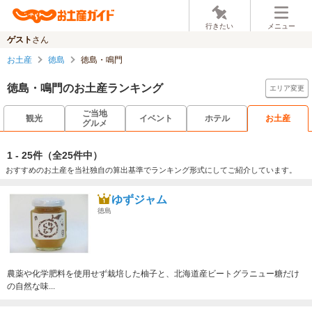
行きたい
メニュー
ゲスト
さん
お土産
徳島
徳島・鳴門
徳島・鳴門のお土産ランキング
エリア変更
ご当地
観光
イベント
ホテル
お土産
グルメ
1 - 25件
（全25件中）
おすすめのお土産を当社独自の算出基準でランキング形式にしてご紹介しています。
ゆずジャム
徳島
農薬や化学肥料を使用せず栽培した柚子と、北海道産ビートグラニュー糖だけ
の自然な味...