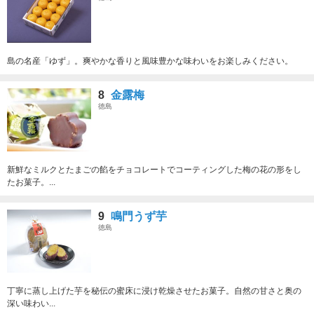
島の名産「ゆず」。爽やかな香りと風味豊かな味わいをお楽しみください。
8
金露梅
徳島
新鮮なミルクとたまごの餡をチョコレートでコーティングした梅の花の形をし
たお菓子。...
9
鳴門うず芋
徳島
丁寧に蒸し上げた芋を秘伝の蜜床に浸け乾燥させたお菓子。自然の甘さと奥の
深い味わい...