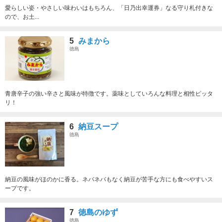
愛らしい姿・やさしい味わいはもちろん、「日乃出幸運券」なる守り札付きな
ので、お土...
5
みまから
徳島
青唐辛子の強い辛さと風味が特徴です。薬味としていろんな料理と相性ピッタ
リ！
6
納豆スープ
徳島
納豆の風味がほのかに香る。ネバネバもなく納豆が苦手な方にも食べやすいス
ープです。
7
徳島のゆず
徳島