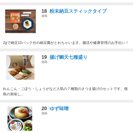
18
粉末納豆スティックタイプ
徳島
2gで納豆10パック分の納豆菌がとれちゃいます。腸活や健康管理のお手伝い！
19
揚げ鯛天七種盛り
徳島
れんこん・ごぼう・しょうがなど人気の７種類のさつま揚げのセットです。徳
島の美味し...
20
ゆず味噌
徳島