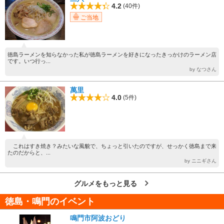
4.2
(40件)
ご当地
徳島ラーメンを知らなかった私が徳島ラーメンを好きになったきっかけのラーメン店
です。いつ行っ...
by なつさん
萬里
4.0
(5件)
これはすき焼き？みたいな風貌で、ちょっと引いたのですが、せっかく徳島まで来
たのだからと、...
by ニニギさん
グルメをもっと見る
徳島・鳴門のイベント
鳴門市阿波おどり