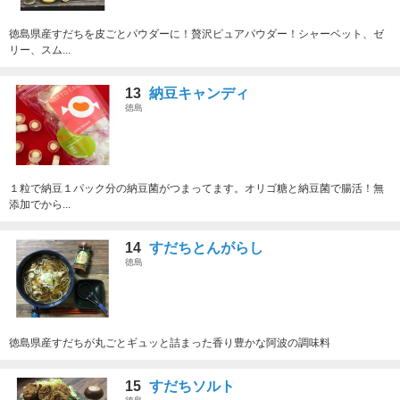
徳島県産すだちを皮ごとパウダーに！贅沢ピュアパウダー！シャーベット、ゼ
リー、スム...
13
納豆キャンディ
徳島
１粒で納豆１パック分の納豆菌がつまってます。オリゴ糖と納豆菌で腸活！無
添加でから...
14
すだちとんがらし
徳島
徳島県産すだちが丸ごとギュッと詰まった香り豊かな阿波の調味料
15
すだちソルト