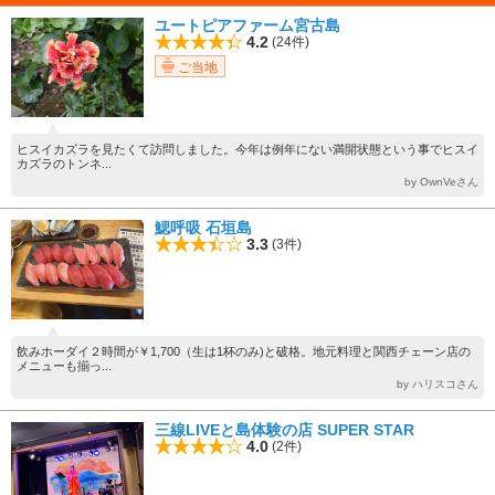
ユートピアファーム宮古島
4.2
(24件)
ご当地
ヒスイカズラを見たくて訪問しました。今年は例年にない満開状態という事でヒスイ
カズラのトンネ...
by OwnVeさん
鰓呼吸 石垣島
3.3
(3件)
飲みホーダイ２時間が￥1,700（生は1杯のみ)と破格。地元料理と関西チェーン店の
メニューも揃っ...
by ハリスコさん
三線LIVEと島体験の店 SUPER STAR
4.0
(2件)