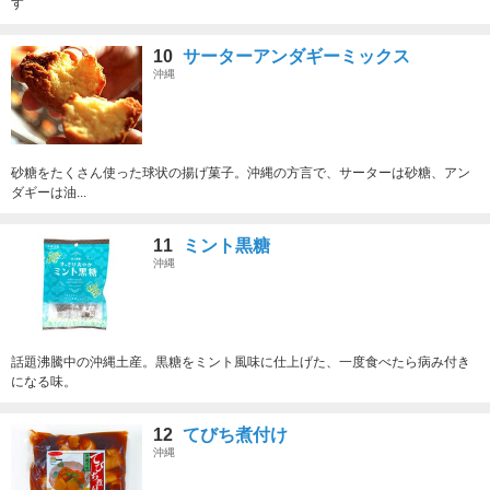
す
10
サーターアンダギーミックス
沖縄
砂糖をたくさん使った球状の揚げ菓子。沖縄の方言で、サーターは砂糖、アン
ダギーは油...
11
ミント黒糖
沖縄
話題沸騰中の沖縄土産。黒糖をミント風味に仕上げた、一度食べたら病み付き
になる味。
12
てびち煮付け
沖縄