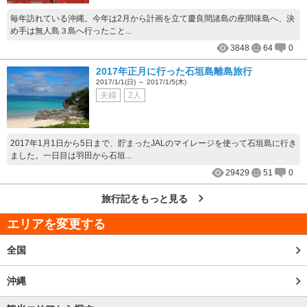
毎年訪れている沖縄。今年は2月から計画を立て慶良間諸島の座間味島へ、決
め手は無人島３島へ行ったこと...
3848
64
0
2017年正月に行った石垣島離島旅行
2017/1/1(日) ～ 2017/1/5(木)
夫婦
2人
2017年1月1日から5日まで、貯まったJALのマイレージを使って石垣島に行き
ました。一日目は羽田から石垣...
29429
51
0
旅行記をもっと見る
エリアを変更する
全国
沖縄