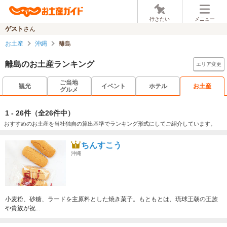
行きたい
メニュー
ゲスト
さん
お土産
沖縄
離島
離島のお土産ランキング
エリア変更
ご当地
観光
イベント
ホテル
お土産
グルメ
1 - 26件
（全26件中）
おすすめのお土産を当社独自の算出基準でランキング形式にしてご紹介しています。
ちんすこう
沖縄
小麦粉、砂糖、ラードを主原料とした焼き菓子。もともとは、琉球王朝の王族
や貴族が祝...