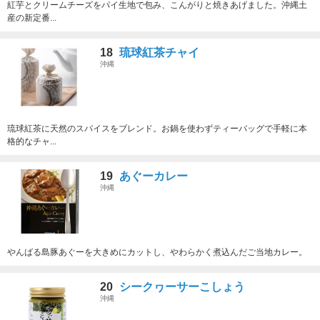
紅芋とクリームチーズをパイ生地で包み、こんがりと焼きあげました。沖縄土
産の新定番...
18
琉球紅茶チャイ
沖縄
琉球紅茶に天然のスパイスをブレンド。お鍋を使わずティーバッグで手軽に本
格的なチャ...
19
あぐーカレー
沖縄
やんばる島豚あぐーを大きめにカットし、やわらかく煮込んだご当地カレー。
20
シークヮーサーこしょう
沖縄