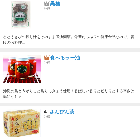
黒糖
沖縄
さとうきびの搾り汁をそのまま煮沸濃縮。栄養たっぷりの健康食品なので、普
段のお料理...
食べるラー油
沖縄
沖縄の島とうがらしと島らっきょう使用！香ばしい香りとピリりとする辛さは
癖になりま...
4
さんぴん茶
沖縄