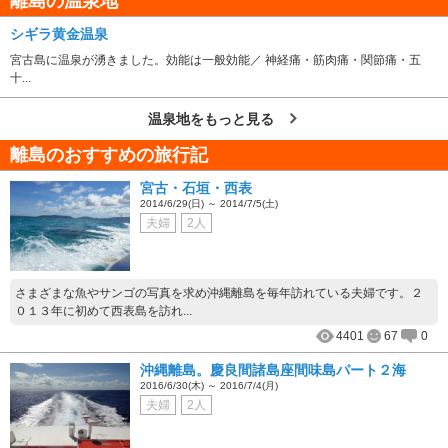
離島の温泉地
シギラ黄金温泉
宮古島に温泉が湧きました。効能は一般効能／ 神経痛・筋肉痛・関節痛・五
十...
温泉地をもっと見る
離島のおすすめの旅行記
宮古・石垣・西表
2014/6/29(日) ～ 2014/7/5(土)
夫婦
2人
さまざまな魚やサンゴの写真を求め沖縄離島を毎年訪れている夫婦です。２
０１３年に初めて西表島を訪れ...
4401
67
0
沖縄離島。慶良間諸島座間味島パート２海
2016/6/30(木) ～ 2016/7/4(月)
夫婦
2人