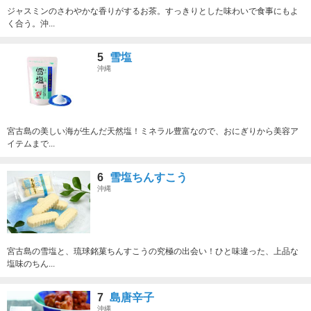
ジャスミンのさわやかな香りがするお茶。すっきりとした味わいで食事にもよ
く合う。沖...
5
雪塩
沖縄
宮古島の美しい海が生んだ天然塩！ミネラル豊富なので、おにぎりから美容ア
イテムまで...
6
雪塩ちんすこう
沖縄
宮古島の雪塩と、琉球銘菓ちんすこうの究極の出会い！ひと味違った、上品な
塩味のちん...
7
島唐辛子
沖縄