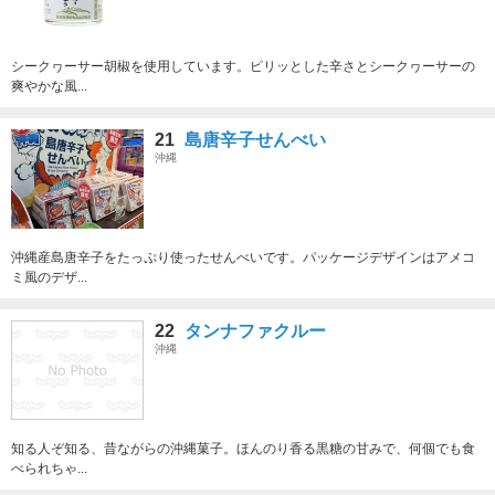
シークヮーサー胡椒を使用しています。ピリッとした辛さとシークヮーサーの
爽やかな風...
21
島唐辛子せんべい
沖縄
沖縄産島唐辛子をたっぷり使ったせんべいです。パッケージデザインはアメコ
ミ風のデザ...
22
タンナファクルー
沖縄
知る人ぞ知る、昔ながらの沖縄菓子。ほんのり香る黒糖の甘みで、何個でも食
べられちゃ...