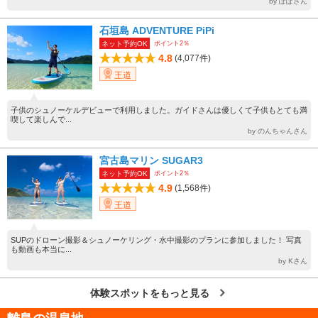
by ぽぽさん
石垣島 ADVENTURE PiPi
ポイント2％
ネット予約OK
4.8
(4,077件)
王道
子供のシュノーケルデビューで利用しました。ガイドさんは優しくて子供もとても満
喫して楽しんで...
by のんちゃんさん
宮古島マリン SUGAR3
ポイント2％
ネット予約OK
4.9
(1,568件)
王道
SUPのドローン撮影＆シュノーケリング・水中撮影のプランに参加しました！ 写真
も動画も本当に...
by Kさん
体験スポットをもっと見る