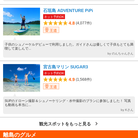
石垣島 ADVENTURE PiPi
ネット予約OK
4.8
(4,077件)
王道
子供のシュノーケルデビューで利用しました。ガイドさんは優しくて子供もとても満
喫して楽しんで...
by のんちゃんさん
宮古島マリン SUGAR3
ネット予約OK
4.9
(1,568件)
王道
SUPのドローン撮影＆シュノーケリング・水中撮影のプランに参加しました！ 写真
も動画も本当に...
by Kさん
観光スポットをもっと見る
離島のグルメ