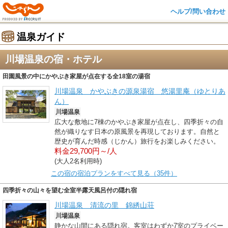
ヘルプ/問い合わせ
温泉ガイド
川場温泉の宿・ホテル
田園風景の中にかやぶき家屋が点在する全18室の湯宿
川場温泉 かやぶきの源泉湯宿 悠湯里庵（ゆとりあ
ん）
川場温泉
広大な敷地に7棟のかやぶき家屋が点在し、四季折々の自
然が織りなす日本の原風景を再現しております。自然と
歴史が育んだ時感（じかん）旅行をお楽しみください。
料金29,700円～/人
(大人2名利用時)
この宿の宿泊プランをすべて見る（35件）
四季折々の山々を望む全室半露天風呂付の隠れ宿
川場温泉 清流の里 錦綉山荘
川場温泉
静かな山間にある隠れ宿。客室はわずか7室のプライベー