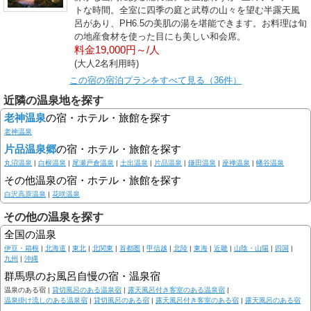
トな時間。全室に四季の庭と武尊の山々を望む半露天風
呂があり、PH6.5の美肌の湯を堪能できます。お料理は旬
の地産食材を使った目にも美しい和会席。
料金19,000円～/人
(大人2名利用時)
この宿の宿泊プランをすべて見る（36件）
近隣の温泉地を探す
老神温泉
の宿・ホテル・旅館を探す
老神温泉
片品温泉郷
の宿・ホテル・旅館を探す
丸沼温泉
|
白根温泉
|
尾瀬戸倉温泉
|
土出温泉
|
片品温泉
|
鎌田温泉
|
座禅温泉
|
幡谷温泉
その他温泉の宿・ホテル・旅館を探す
白沢高原温泉
|
花咲温泉
その他の温泉を探す
全国の温泉
伊豆・箱根
|
北海道
|
東北
|
北関東
|
首都圏
|
甲信越
|
北陸
|
東海
|
近畿
|
山陰・山陽
|
四国
|
九州
|
沖縄
群馬県のお風呂自慢の宿・温泉宿
温泉のある宿 |
貸切風呂のある温泉宿
|
露天風呂付き客室のある温泉宿
|
温泉掛け流しのある温泉宿
|
貸切風呂のある宿
|
露天風呂付き客室のある宿
|
露天風呂のある宿